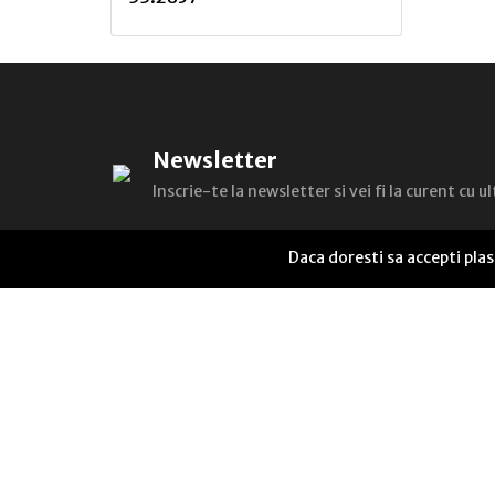
A
Andreea FloricicÄ
Andreea NÄstase
Newsletter
Alexandru M. CÄlin
Inscrie-te la newsletter si vei fi la curent cu 
Alexandru Philippide, I.
Cassianâ€‘Matasaru
Daca doresti sa accepti pla
Adrian Tanasescuâ€‘Vlas
Antoaneta SabÄu
Alina Cantacuzino
Alexandra Cork
Alexandru Țîrdea
Alunita Voiculescu