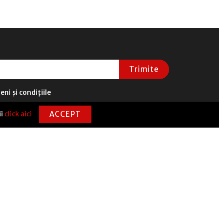
Trimite
ni și condițiile
ii
click aici
ACCEPT
CONTACT
0720 331 100
contact@senecanticafe.ro
Str. Ion Mincu Nr. 1, Sector 1, București