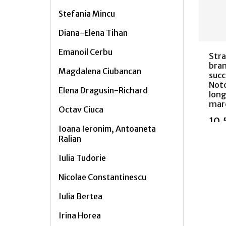
Stefania Mincu
Diana-Elena Tihan
Emanoil Cerbu
Stra
bran
Magdalena Ciubancan
succ
Noto
Elena Dragusin-Richard
long
mar
Octav Ciuca
10,
Ioana Ieronim, Antoaneta
Ralian
Iulia Tudorie
Nicolae Constantinescu
Stoc
Iulia Bertea
Irina Horea