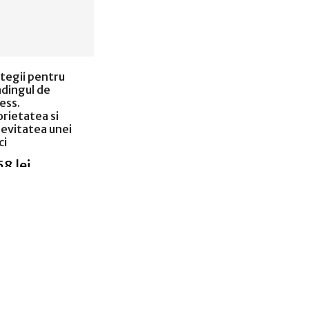
tegii pentru
dingul de
ess.
rietatea si
evitatea unei
ci
58 lei
 epuizat