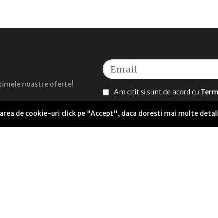
ultimele noastre oferte!
Am citit si sunt de acord cu
Terme
sarea de cookie-uri click pe "Accept", daca doresti mai multe detal
UTILE
Seneca Anticafe Coworking
ANPC Soluționarea alternativă a litigiilor
Termeni și condiții
Politică de livrare
Politică cookies