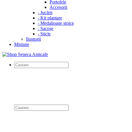
Portofele
Accesorii
-
Jucării
-
Kit plantare
-
Medalioane stoice
-
Sacoșe
-
Sticle
Ilustrații
Misiune