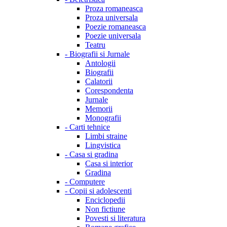
Proza romaneasca
Proza universala
Poezie romaneasca
Poezie universala
Teatru
-
Biografii si Jurnale
Antologii
Biografii
Calatorii
Corespondenta
Jurnale
Memorii
Monografii
-
Carti tehnice
Limbi straine
Lingvistica
-
Casa si gradina
Casa si interior
Gradina
-
Computere
-
Copii si adolescenti
Enciclopedii
Non fictiune
Povesti si literatura