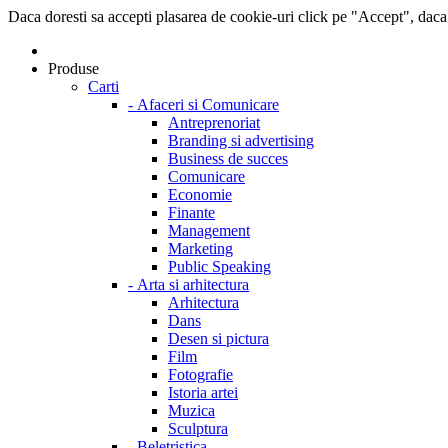
Daca doresti sa accepti plasarea de cookie-uri click pe "Accept", daca
Produse
Carti
-
Afaceri si Comunicare
Antreprenoriat
Branding si advertising
Business de succes
Comunicare
Economie
Finante
Management
Marketing
Public Speaking
-
Arta si arhitectura
Arhitectura
Dans
Desen si pictura
Film
Fotografie
Istoria artei
Muzica
Sculptura
-
Beletristica