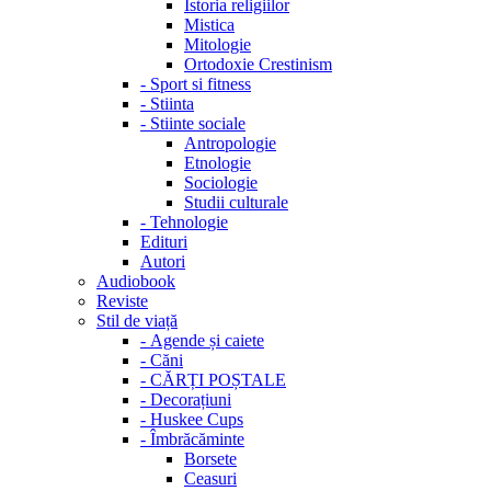
Istoria religiilor
Mistica
Mitologie
Ortodoxie Crestinism
-
Sport si fitness
-
Stiinta
-
Stiinte sociale
Antropologie
Etnologie
Sociologie
Studii culturale
-
Tehnologie
Edituri
Autori
Audiobook
Reviste
Stil de viață
-
Agende și caiete
-
Căni
-
CĂRȚI POȘTALE
-
Decorațiuni
-
Huskee Cups
-
Îmbrăcăminte
Borsete
Ceasuri