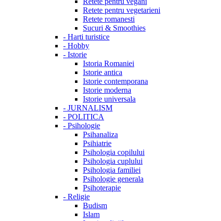
Retete pentru vegani
Retete pentru vegetarieni
Retete romanesti
Sucuri & Smoothies
-
Harti turistice
-
Hobby
-
Istorie
Istoria Romaniei
Istorie antica
Istorie contemporana
Istorie moderna
Istorie universala
-
JURNALISM
-
POLITICA
-
Psihologie
Psihanaliza
Psihiatrie
Psihologia copilului
Psihologia cuplului
Psihologia familiei
Psihologie generala
Psihoterapie
-
Religie
Budism
Islam