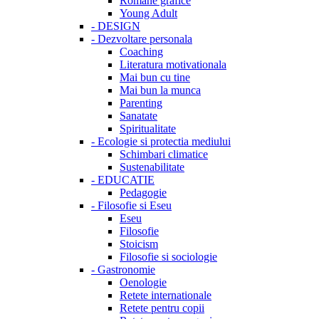
Romane grafice
Young Adult
-
DESIGN
-
Dezvoltare personala
Coaching
Literatura motivationala
Mai bun cu tine
Mai bun la munca
Parenting
Sanatate
Spiritualitate
-
Ecologie si protectia mediului
Schimbari climatice
Sustenabilitate
-
EDUCATIE
Pedagogie
-
Filosofie si Eseu
Eseu
Filosofie
Stoicism
Filosofie si sociologie
-
Gastronomie
Oenologie
Retete internationale
Retete pentru copii