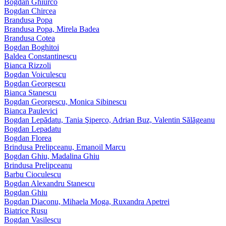
Bogdan Ghiurco
Bogdan Chircea
Brandusa Popa
Brandusa Popa, Mirela Badea
Brandusa Cotea
Bogdan Boghitoi
Baldea Constantinescu
Bianca Rizzoli
Bogdan Voiculescu
Bogdan Georgescu
Bianca Stanescu
Bogdan Georgescu, Monica Sibinescu
Bianca Paulevici
Bogdan Lepădatu, Tania Şiperco, Adrian Buz, Valentin Sălăgeanu
Bogdan Lepadatu
Bogdan Florea
Brindusa Prelipceanu, Emanoil Marcu
Bogdan Ghiu, Madalina Ghiu
Brindusa Prelipceanu
Barbu Cioculescu
Bogdan Alexandru Stanescu
Bogdan Ghiu
Bogdan Diaconu, Mihaela Moga, Ruxandra Apetrei
Biatrice Rusu
Bogdan Vasilescu