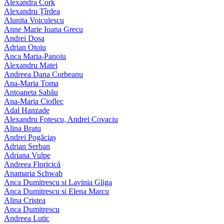
Alexandra Cork
Alexandru Țîrdea
Alunita Voiculescu
Anne Marie Ioana Grecu
Andrei Dosa
Adrian Otoiu
Anca Maria-Panoiu
Alexandru Matei
Andreea Dana Corbeanu
Ana-Maria Toma
Antoaneta Sabău
Ana-Maria Cioflec
Adal Hanzade
Alexandru Fotescu, Andrei Covaciu
Alina Bratu
Andrei Pogăciaș
Adrian Serban
Adriana Vulpe
Andreea Floricică
Anamaria Schwab
Anca Dumitrescu si Lavinia Gliga
Anca Dumitrescu si Elena Marcu
Alina Cristea
Anca Dumitrescu
Andreea Lutic