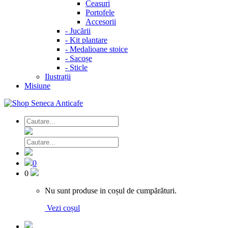
Ceasuri
Portofele
Accesorii
-
Jucării
-
Kit plantare
-
Medalioane stoice
-
Sacoșe
-
Sticle
Ilustrații
Misiune
0
0
Nu sunt produse in coșul de cumpărături.
Vezi coșul