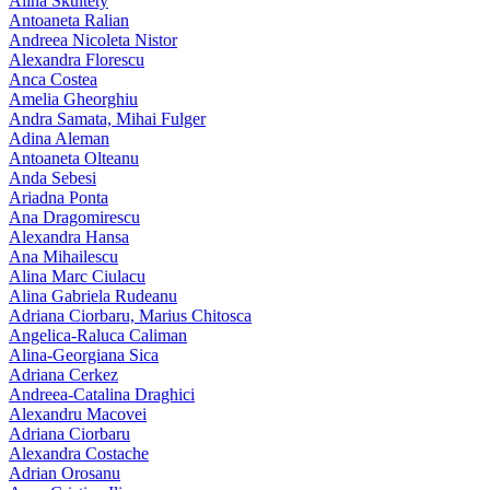
Alina Skultety
Antoaneta Ralian
Andreea Nicoleta Nistor
Alexandra Florescu
Anca Costea
Amelia Gheorghiu
Andra Samata, Mihai Fulger
Adina Aleman
Antoaneta Olteanu
Anda Sebesi
Ariadna Ponta
Ana Dragomirescu
Alexandra Hansa
Ana Mihailescu
Alina Marc Ciulacu
Alina Gabriela Rudeanu
Adriana Ciorbaru, Marius Chitosca
Angelica-Raluca Caliman
Alina-Georgiana Sica
Adriana Cerkez
Andreea-Catalina Draghici
Alexandru Macovei
Adriana Ciorbaru
Alexandra Costache
Adrian Orosanu