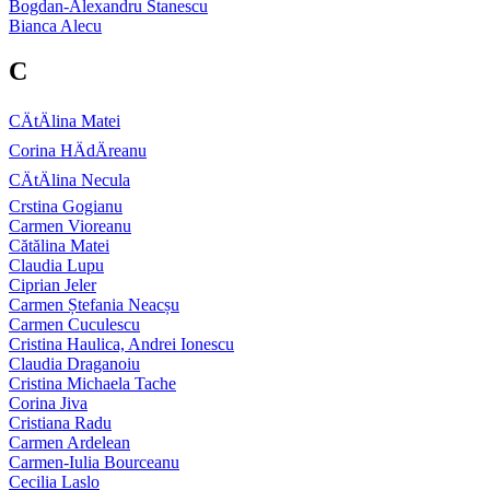
Bogdan-Alexandru Stanescu
Bianca Alecu
C
CÄtÄlina Matei
Corina HÄdÄreanu
CÄtÄlina Necula
Crstina Gogianu
Carmen Vioreanu
Cătălina Matei
Claudia Lupu
Ciprian Jeler
Carmen Ștefania Neacșu
Carmen Cuculescu
Cristina Haulica, Andrei Ionescu
Claudia Draganoiu
Cristina Michaela Tache
Corina Jiva
Cristiana Radu
Carmen Ardelean
Carmen-Iulia Bourceanu
Cecilia Laslo