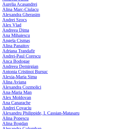
Aurelia Acasandrei
Alina Marc-Ciulacu
Alexandra Gherasim
Andrei Szocs
Alex Vlad
Andreea Dima
Ana Mihaiescu
Angela Cismas
Alina Panaitov
Adriana Trandafir
Andrei-Paul Corescu
Anca Bodogae
Andreea Demirgian
Antonia Cristinoi Bursuc
Alexia-Maria Sima
Alina Aviana
Alexandra Cozmolici
Ana-Maria Man
Alex Moldovan
Ana Canarache
Andrei Covaciu
Alexandru Philippide, I. Cassian‑Matasaru
Alina Popescu
Alina Bogdan
Alexandra Columban