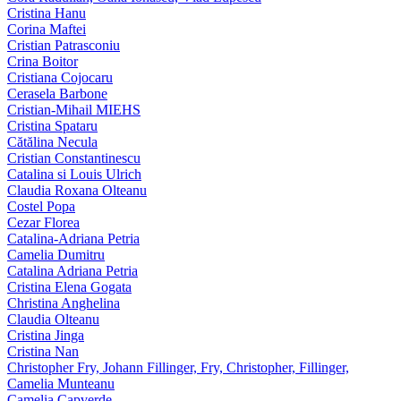
Cristina Hanu
Corina Maftei
Cristian Patrasconiu
Crina Boitor
Cristiana Cojocaru
Cerasela Barbone
Cristian-Mihail MIEHS
Cristina Spataru
Cătălina Necula
Cristian Constantinescu
Catalina si Louis Ulrich
Claudia Roxana Olteanu
Costel Popa
Cezar Florea
Catalina-Adriana Petria
Camelia Dumitru
Catalina Adriana Petria
Cristina Elena Gogata
Christina Anghelina
Claudia Olteanu
Cristina Jinga
Cristina Nan
Christopher Fry, Johann Fillinger, Fry, Christopher, Fillinger,
Camelia Munteanu
Camelia Capverde