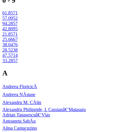
0 - 9
61.8571
57.0952
94.2857
42.8095
21.8571
25.6667
38.0476
28.5238
47.5714
33.2857
A
Andreea FloricicÄ
Andreea NÄstase
Alexandru M. CÄlin
Alexandru Philippide, I. Cassianâ€‘Matasaru
Adrian Tanasescuâ€‘Vlas
Antoaneta SabÄu
Alina Cantacuzino