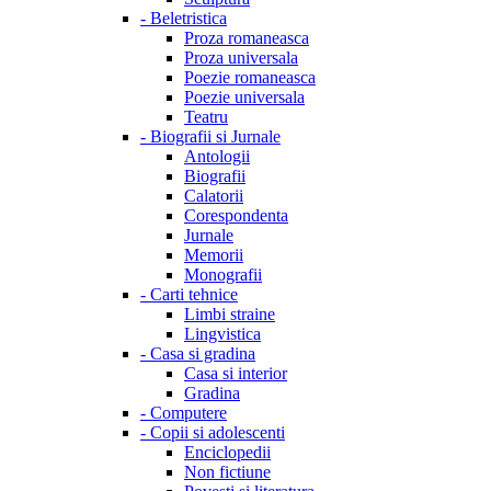
-
Beletristica
Proza romaneasca
Proza universala
Poezie romaneasca
Poezie universala
Teatru
-
Biografii si Jurnale
Antologii
Biografii
Calatorii
Corespondenta
Jurnale
Memorii
Monografii
-
Carti tehnice
Limbi straine
Lingvistica
-
Casa si gradina
Casa si interior
Gradina
-
Computere
-
Copii si adolescenti
Enciclopedii
Non fictiune