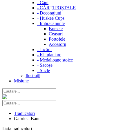
-
Căni
-
CĂRȚI POȘTALE
-
Decorațiuni
-
Huskee Cups
-
Îmbrăcăminte
Borsete
Ceasuri
Portofele
Accesorii
-
Jucării
-
Kit plantare
-
Medalioane stoice
-
Sacoșe
-
Sticle
Ilustrații
Misiune
Traducatori
Gabriela Banu
Lista traducatori