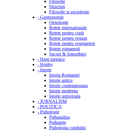
Filosofie
Stoicism
Filosofie si sociologie
-
Gastronomie
Oenologie
Retete internationale
Retete pentru copii
Retete pentru vegani
Retete pentru vegetarieni
Retete romanesti
Sucuri & Smoothies
-
Harti turistice
-
Hobby
-
Istorie
Istoria Romaniei
Istorie antica
Istorie contemporana
Istorie moderna
Istorie universala
-
JURNALISM
-
POLITICA
-
Psihologie
Psihanaliza
Psihiatrie
Psihologia copilului