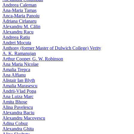
Andreea Caleman
Ana-Maria Tamas
Anca-Maria Panoiu
Adriana Cirlanaru
Alexandru M. Călin
Alexandru Racu
Andreea Ratiu
Andrei Mocuta
Anthony (former Master of Dulwich College) Verity
A. K. Ramanujan
Arthur Cooper, G. W. Robinson
Ana Maria Nicolae
Amalia Trepca
Ana Alfianu
Alistair Ian Blyth
Amalia Marasescu
Andrii-Vlad Popa
Ana Luiza Marc
Amita Bhose
Alina Pavelescu
Alexandra Baciu
Alexandru Macovescu
Adina Cobuz
Alexandra Ghita