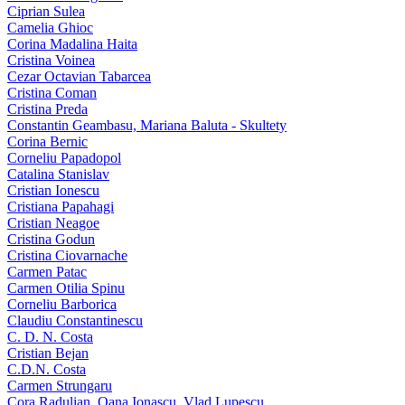
Ciprian Sulea
Camelia Ghioc
Corina Madalina Haita
Cristina Voinea
Cezar Octavian Tabarcea
Cristina Coman
Cristina Preda
Constantin Geambasu, Mariana Baluta - Skultety
Corina Bernic
Corneliu Papadopol
Catalina Stanislav
Cristian Ionescu
Cristiana Papahagi
Cristian Neagoe
Cristina Godun
Cristina Ciovarnache
Carmen Patac
Carmen Otilia Spinu
Corneliu Barborica
Claudiu Constantinescu
C. D. N. Costa
Cristian Bejan
C.D.N. Costa
Carmen Strungaru
Cora Radulian, Oana Ionascu, Vlad Lupescu