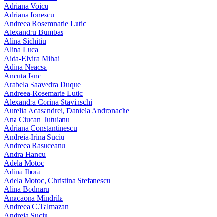
Adriana Voicu
Adriana Ionescu
Andreea Rosemnarie Lutic
Alexandru Bumbas
Alina Sichitiu
Alina Luca
Aida-Elvira Mihai
Adina Neacsa
Ancuta Ianc
Arabela Saavedra Duque
Andreea-Rosemarie Lutic
Alexandra Corina Stavinschi
Aurelia Acasandrei, Daniela Andronache
Ana Ciucan Tutuianu
Adriana Constantinescu
Andreia-Irina Suciu
Andreea Rasuceanu
Andra Hancu
Adela Motoc
Adina Ihora
Adela Motoc, Christina Stefanescu
Alina Bodnaru
Anacaona Mindrila
Andreea C.Talmazan
Andreia Suciu