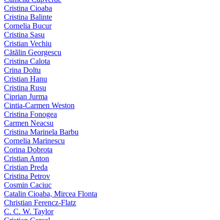
Cristina Cioaba
Cristina Balinte
Cornelia Bucur
Cristina Sasu
Cristian Vechiu
Cătălin Georgescu
Cristina Calota
Crina Doltu
Cristian Hanu
Cristina Rusu
Ciprian Jurma
Cintia-Carmen Weston
Cristina Fonogea
Carmen Neacsu
Cristina Marinela Barbu
Cornelia Marinescu
Corina Dobrota
Cristian Anton
Cristian Preda
Cristina Petrov
Cosmin Caciuc
Catalin Cioaba, Mircea Flonta
Christian Ferencz-Flatz
C. C. W. Taylor