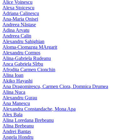
Alice Voinescu
Alexa Stoicescu
Adriana Calinescu
Ana-Maria Onisei
Andreea Năstase
Adina Arvatu
Andreea Calin
Alexandru Sahighian
Aloma-Ciomazga MArgarit
Alexandru Cormos
Alina-Gabriela Rudeanu
Anca Gabriela Sîrbu
Afrodita Carmen Cionchin
Alina Ioan
Akiko Hayashi
Ana Dragomirescu, Carmen Ciora, Domnica Drumea
Alina Nuca
Alexandru Gurau
Ana Manescu
Alexandra Constandache, Mona Apa
Alex Bala
Alina Loredana Brebeanu
Alina Brebeanu
Andrei Bantas
Angela Hondru