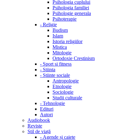
Psihologia cuplului
Psihologia familiei
Psihologie generala
Psihoterapie
-
Religie
Budism
Islam
Istoria religiilor
Mistica
Mitologie
Ortodoxie Crestinism
-
Sport si fitness
-
Stiinta
-
Stiinte sociale
Antropologie
Etnologie
Sociologie
Studii culturale
-
Tehnologie
Edituri
Autori
Audiobook
Reviste
Stil de viață
-
Agende și caiete