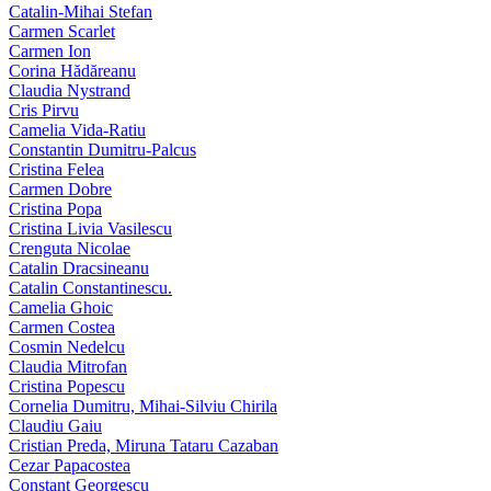
Catalin-Mihai Stefan
Carmen Scarlet
Carmen Ion
Corina Hădăreanu
Claudia Nystrand
Cris Pirvu
Camelia Vida-Ratiu
Constantin Dumitru‑Palcus
Cristina Felea
Carmen Dobre
Cristina Popa
Cristina Livia Vasilescu
Crenguta Nicolae
Catalin Dracsineanu
Catalin Constantinescu.
Camelia Ghoic
Carmen Costea
Cosmin Nedelcu
Claudia Mitrofan
Cristina Popescu
Cornelia Dumitru, Mihai‑Silviu Chirila
Claudiu Gaiu
Cristian Preda, Miruna Tataru Cazaban
Cezar Papacostea
Constant Georgescu