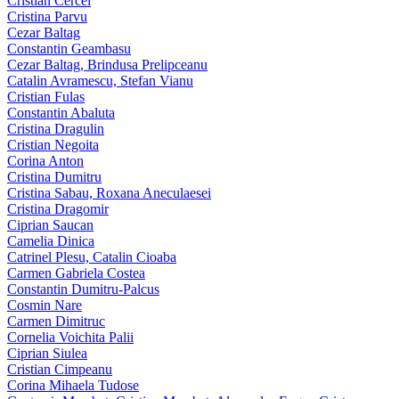
Cristian Cercel
Cristina Parvu
Cezar Baltag
Constantin Geambasu
Cezar Baltag, Brindusa Prelipceanu
Catalin Avramescu, Stefan Vianu
Cristian Fulas
Constantin Abaluta
Cristina Dragulin
Cristian Negoita
Corina Anton
Cristina Dumitru
Cristina Sabau, Roxana Aneculaesei
Cristina Dragomir
Ciprian Saucan
Camelia Dinica
Catrinel Plesu, Catalin Cioaba
Carmen Gabriela Costea
Constantin Dumitru-Palcus
Cosmin Nare
Carmen Dimitruc
Cornelia Voichita Palii
Ciprian Siulea
Cristian Cimpeanu
Corina Mihaela Tudose