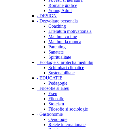
Povesti si literatura
Romane grafice
Young Adult
-
DESIGN
-
Dezvoltare personala
Coaching
Literatura motivationala
Mai bun cu tine
Mai bun la munca
Parenting
Sanatate
Spiritualitate
-
Ecologie si protectia mediului
Schimbari climatice
Sustenabilitate
-
EDUCATIE
Pedagogie
-
Filosofie si Eseu
Eseu
Filosofie
Stoicism
Filosofie si sociologie
-
Gastronomie
Oenologie
Retete internationale