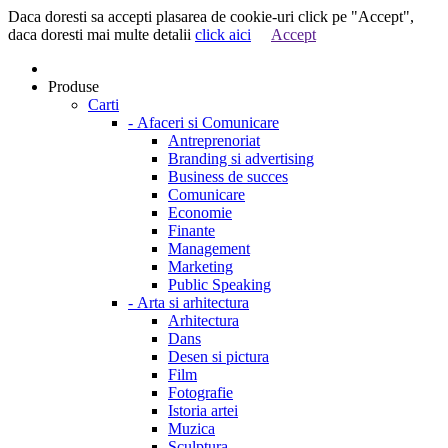
Daca doresti sa accepti plasarea de cookie-uri click pe "Accept",
daca doresti mai multe detalii
click aici
Accept
Produse
Carti
-
Afaceri si Comunicare
Antreprenoriat
Branding si advertising
Business de succes
Comunicare
Economie
Finante
Management
Marketing
Public Speaking
-
Arta si arhitectura
Arhitectura
Dans
Desen si pictura
Film
Fotografie
Istoria artei
Muzica
Sculptura