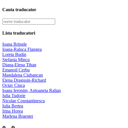
Cauta traducator
Lista traducatori
Ioana Bringle
Ioana-Raluca Flangea
Loreta Budin
Stefania Mincu
Diana-Elena Tihan
Emanoil Cerbu
Magdalena Ciubancan
Elena Dragusin-Richard
Octav Ciuca
Ioana Ieronim, Antoaneta Ralian
Iulia Tudorie
Nicolae Constantinescu
Iulia Bertea
Irina Horea
Marlena Braester