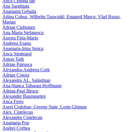
Anca Cristina Ilie
Ana Sarghiuta
Anamaria Gebaila
Adina Cobuz, Wilhelm Tauwinkl, Emanoil Marcu, Vlad Russo,
Marian
Adrian Ciubotaru
Ana Maria Stefanescu
Aurora Firta-Marin
Andreea Esanu
Anamaria-Irina Stoica
Anca Simitopol
Anton Toth
Adrian Patrusca
Alexandra-Andreea Cork
Adrian Cotora
Alexandru AL. Sahighian
Ana-Stanca Tabarasi-Hoffmann
Adrian-Paul Iliescu
Alexander Baumgarten
Anca Ferro
Aurel Codoban, George State, Lorin Ghiman
Alex. Cistelecan
Alexandru Cistelecan
Anamaria Pop
Andrei Corbea