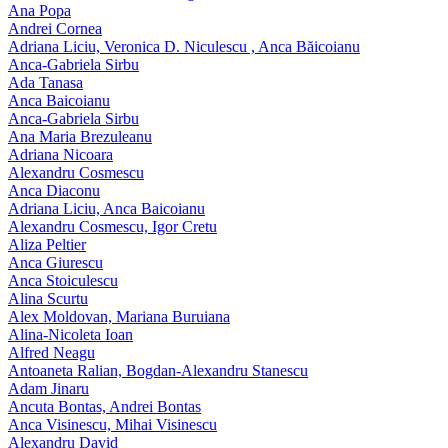
Ana Popa
Andrei Cornea
Adriana Liciu, Veronica D. Niculescu , Anca Băicoianu
Anca‑Gabriela Sirbu
Ada Tanasa
Anca Baicoianu
Anca-Gabriela Sirbu
Ana Maria Brezuleanu
Adriana Nicoara
Alexandru Cosmescu
Anca Diaconu
Adriana Liciu, Anca Baicoianu
Alexandru Cosmescu, Igor Cretu
Aliza Peltier
Anca Giurescu
Anca Stoiculescu
Alina Scurtu
Alex Moldovan, Mariana Buruiana
Alina-Nicoleta Ioan
Alfred Neagu
Antoaneta Ralian, Bogdan-Alexandru Stanescu
Adam Jinaru
Ancuta Bontas, Andrei Bontas
Anca Visinescu, Mihai Visinescu
Alexandru David