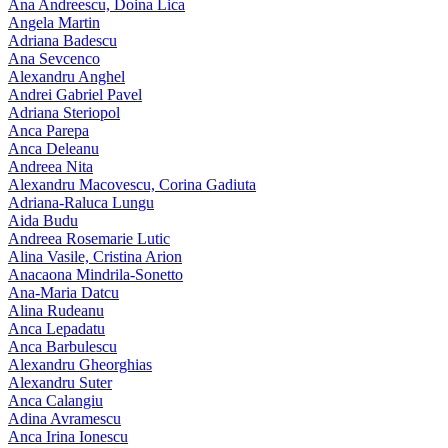
Ana Andreescu, Doina Lica
Angela Martin
Adriana Badescu
Ana Sevcenco
Alexandru Anghel
Andrei Gabriel Pavel
Adriana Steriopol
Anca Parepa
Anca Deleanu
Andreea Nita
Alexandru Macovescu, Corina Gadiuta
Adriana-Raluca Lungu
Aida Budu
Andreea Rosemarie Lutic
Alina Vasile, Cristina Arion
Anacaona Mindrila-Sonetto
Ana-Maria Datcu
Alina Rudeanu
Anca Lepadatu
Anca Barbulescu
Alexandru Gheorghias
Alexandru Suter
Anca Calangiu
Adina Avramescu
Anca Irina Ionescu