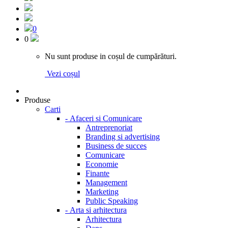
0
0
Nu sunt produse in coșul de cumpărături.
Vezi coșul
Produse
Carti
-
Afaceri si Comunicare
Antreprenoriat
Branding si advertising
Business de succes
Comunicare
Economie
Finante
Management
Marketing
Public Speaking
-
Arta si arhitectura
Arhitectura