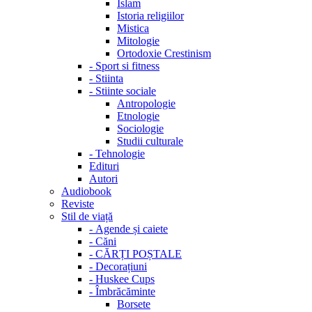
Islam
Istoria religiilor
Mistica
Mitologie
Ortodoxie Crestinism
-
Sport si fitness
-
Stiinta
-
Stiinte sociale
Antropologie
Etnologie
Sociologie
Studii culturale
-
Tehnologie
Edituri
Autori
Audiobook
Reviste
Stil de viață
-
Agende și caiete
-
Căni
-
CĂRȚI POȘTALE
-
Decorațiuni
-
Huskee Cups
-
Îmbrăcăminte
Borsete