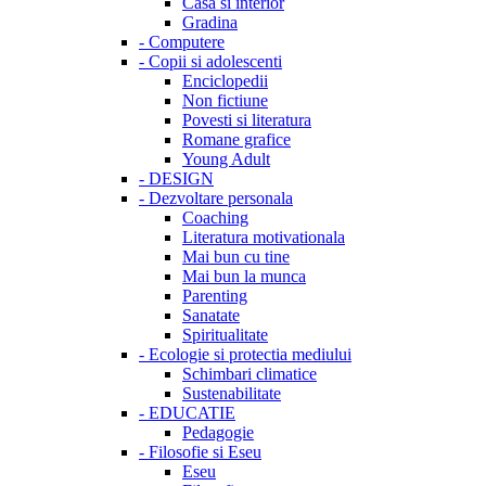
Casa si interior
Gradina
-
Computere
-
Copii si adolescenti
Enciclopedii
Non fictiune
Povesti si literatura
Romane grafice
Young Adult
-
DESIGN
-
Dezvoltare personala
Coaching
Literatura motivationala
Mai bun cu tine
Mai bun la munca
Parenting
Sanatate
Spiritualitate
-
Ecologie si protectia mediului
Schimbari climatice
Sustenabilitate
-
EDUCATIE
Pedagogie
-
Filosofie si Eseu
Eseu