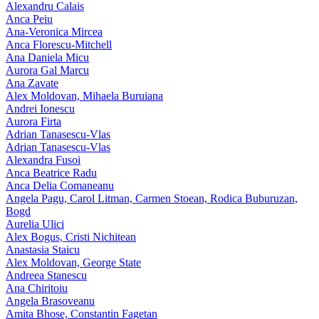
Alexandru Calais
Anca Peiu
Ana-Veronica Mircea
Anca Florescu-Mitchell
Ana Daniela Micu
Aurora Gal Marcu
Ana Zavate
Alex Moldovan, Mihaela Buruiana
Andrei Ionescu
Aurora Firta
Adrian Tanasescu‑Vlas
Adrian Tanasescu-Vlas
Alexandra Fusoi
Anca Beatrice Radu
Anca Delia Comaneanu
Angela Pagu, Carol Litman, Carmen Stoean, Rodica Buburuzan,
Bogd
Aurelia Ulici
Alex Bogus, Cristi Nichitean
Anastasia Staicu
Alex Moldovan, George State
Andreea Stanescu
Ana Chiritoiu
Angela Brasoveanu
Amita Bhose, Constantin Fagetan