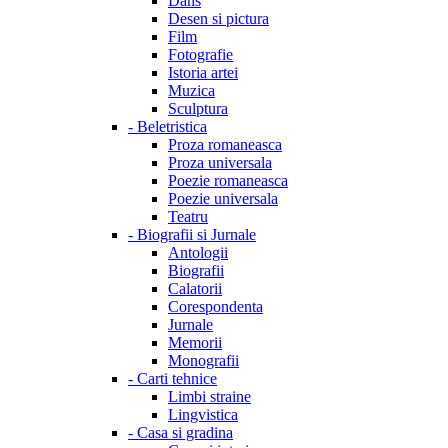
Dans
Desen si pictura
Film
Fotografie
Istoria artei
Muzica
Sculptura
-
Beletristica
Proza romaneasca
Proza universala
Poezie romaneasca
Poezie universala
Teatru
-
Biografii si Jurnale
Antologii
Biografii
Calatorii
Corespondenta
Jurnale
Memorii
Monografii
-
Carti tehnice
Limbi straine
Lingvistica
-
Casa si gradina