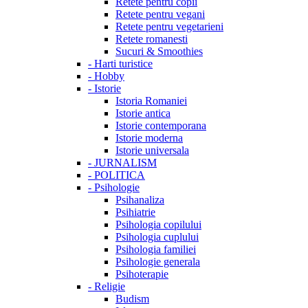
Retete pentru copii
Retete pentru vegani
Retete pentru vegetarieni
Retete romanesti
Sucuri & Smoothies
-
Harti turistice
-
Hobby
-
Istorie
Istoria Romaniei
Istorie antica
Istorie contemporana
Istorie moderna
Istorie universala
-
JURNALISM
-
POLITICA
-
Psihologie
Psihanaliza
Psihiatrie
Psihologia copilului
Psihologia cuplului
Psihologia familiei
Psihologie generala
Psihoterapie
-
Religie
Budism