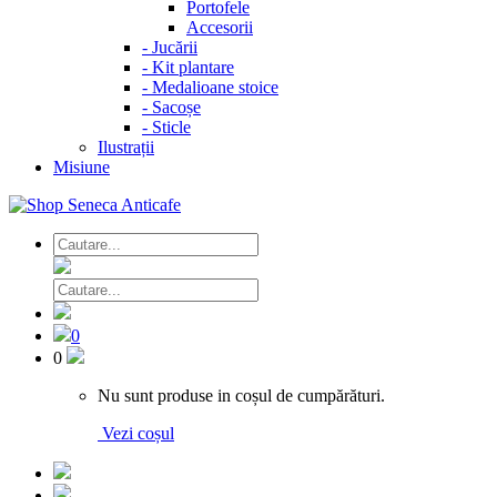
Portofele
Accesorii
-
Jucării
-
Kit plantare
-
Medalioane stoice
-
Sacoșe
-
Sticle
Ilustrații
Misiune
0
0
Nu sunt produse in coșul de cumpărături.
Vezi coșul