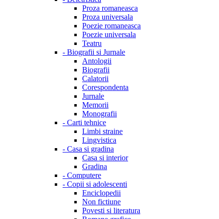
Proza romaneasca
Proza universala
Poezie romaneasca
Poezie universala
Teatru
-
Biografii si Jurnale
Antologii
Biografii
Calatorii
Corespondenta
Jurnale
Memorii
Monografii
-
Carti tehnice
Limbi straine
Lingvistica
-
Casa si gradina
Casa si interior
Gradina
-
Computere
-
Copii si adolescenti
Enciclopedii
Non fictiune
Povesti si literatura