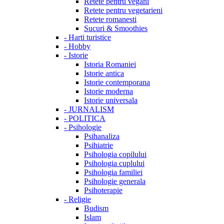
Retete pentru vegani
Retete pentru vegetarieni
Retete romanesti
Sucuri & Smoothies
-
Harti turistice
-
Hobby
-
Istorie
Istoria Romaniei
Istorie antica
Istorie contemporana
Istorie moderna
Istorie universala
-
JURNALISM
-
POLITICA
-
Psihologie
Psihanaliza
Psihiatrie
Psihologia copilului
Psihologia cuplului
Psihologia familiei
Psihologie generala
Psihoterapie
-
Religie
Budism
Islam