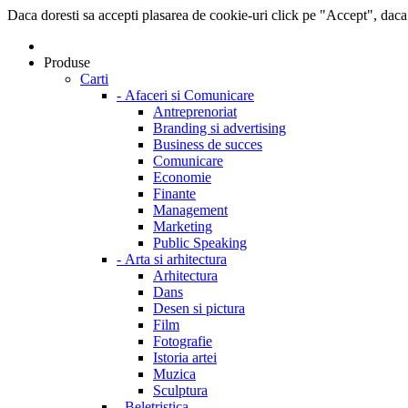
Daca doresti sa accepti plasarea de cookie-uri click pe "Accept", daca
Produse
Carti
-
Afaceri si Comunicare
Antreprenoriat
Branding si advertising
Business de succes
Comunicare
Economie
Finante
Management
Marketing
Public Speaking
-
Arta si arhitectura
Arhitectura
Dans
Desen si pictura
Film
Fotografie
Istoria artei
Muzica
Sculptura
-
Beletristica