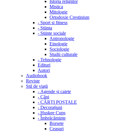
Istoria religiilor
Mistica
Mitologie
Ortodoxie Crestinism
-
Sport si fitness
-
Stiinta
-
Stiinte sociale
Antropologie
Etnologie
Sociologie
Studii culturale
-
Tehnologie
Edituri
Autori
Audiobook
Reviste
Stil de viață
-
Agende și caiete
-
Căni
-
CĂRȚI POȘTALE
-
Decorațiuni
-
Huskee Cups
-
Îmbrăcăminte
Borsete
Ceasuri