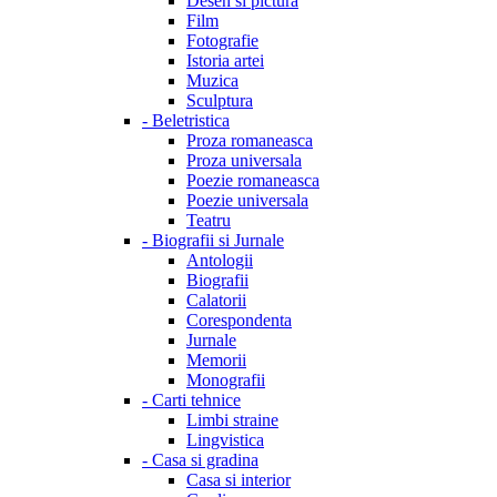
Desen si pictura
Film
Fotografie
Istoria artei
Muzica
Sculptura
-
Beletristica
Proza romaneasca
Proza universala
Poezie romaneasca
Poezie universala
Teatru
-
Biografii si Jurnale
Antologii
Biografii
Calatorii
Corespondenta
Jurnale
Memorii
Monografii
-
Carti tehnice
Limbi straine
Lingvistica
-
Casa si gradina
Casa si interior