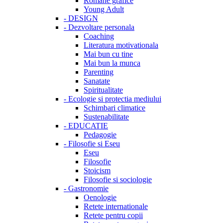
Romane grafice
Young Adult
-
DESIGN
-
Dezvoltare personala
Coaching
Literatura motivationala
Mai bun cu tine
Mai bun la munca
Parenting
Sanatate
Spiritualitate
-
Ecologie si protectia mediului
Schimbari climatice
Sustenabilitate
-
EDUCATIE
Pedagogie
-
Filosofie si Eseu
Eseu
Filosofie
Stoicism
Filosofie si sociologie
-
Gastronomie
Oenologie
Retete internationale
Retete pentru copii