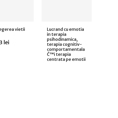
egerea vietii
Lucrand cu emotia
in terapia
psihodinamica,
3 lei
terapia cognitiv-
comportamentala
Č™i terapia
centrata pe emotii
68,71 lei
ugă in
coș
Adaugă in
coș