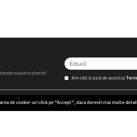
ultimele noastre oferte!
Am citit si sunt de acord cu
Terme
sarea de cookie-uri click pe "Accept", daca doresti mai multe detal
UTILE
Seneca Anticafe Coworking
ANPC Soluționarea alternativă a litigiilor