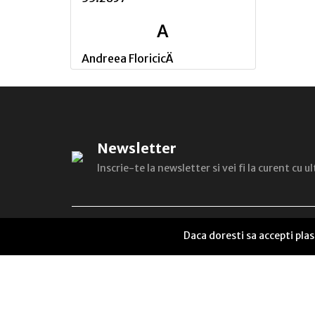
A
Andreea FloricicÄ
Andreea NÄstase
Alexandru M. CÄlin
Alexandru Philippide, I.
Newsletter
Cassianâ€‘Matasaru
Inscrie-te la newsletter si vei fi la curent cu 
Adrian Tanasescuâ€‘Vlas
Antoaneta SabÄu
Alina Cantacuzino
Daca doresti sa accepti pla
Alexandra Cork
Alexandru Țîrdea
Alunita Voiculescu