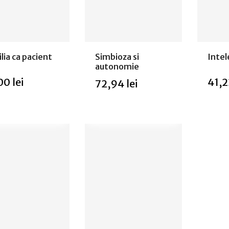
lia ca pacient
Simbioza si
Intel
autonomie
00 lei
41,2
72,94 lei
 epuizat
Ada
Adaugă in
coș