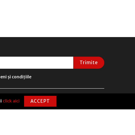
Trimite
ni și condițiile
ii
click aici
ACCEPT
CONTACT
0720 331 100