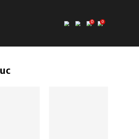
0
0
duc