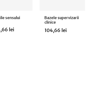
ile sensului
Bazele supervizarii
clinice
,66 lei
104,66 lei
 epuizat
Stoc epuizat