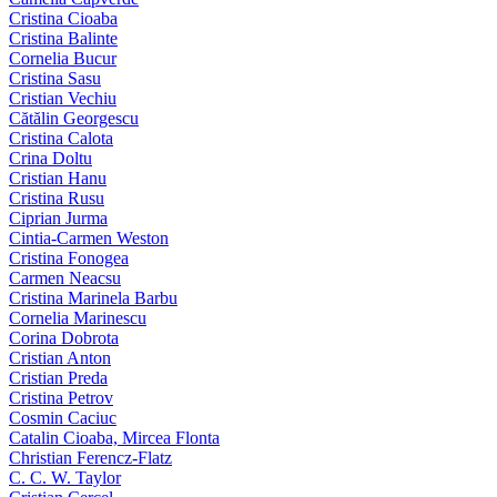
Cristina Cioaba
Cristina Balinte
Cornelia Bucur
Cristina Sasu
Cristian Vechiu
Cătălin Georgescu
Cristina Calota
Crina Doltu
Cristian Hanu
Cristina Rusu
Ciprian Jurma
Cintia-Carmen Weston
Cristina Fonogea
Carmen Neacsu
Cristina Marinela Barbu
Cornelia Marinescu
Corina Dobrota
Cristian Anton
Cristian Preda
Cristina Petrov
Cosmin Caciuc
Catalin Cioaba, Mircea Flonta
Christian Ferencz-Flatz
C. C. W. Taylor