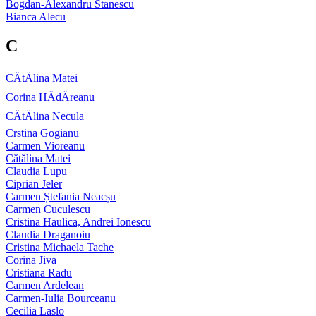
Bogdan-Alexandru Stanescu
Bianca Alecu
C
CÄtÄlina Matei
Corina HÄdÄreanu
CÄtÄlina Necula
Crstina Gogianu
Carmen Vioreanu
Cătălina Matei
Claudia Lupu
Ciprian Jeler
Carmen Ștefania Neacșu
Carmen Cuculescu
Cristina Haulica, Andrei Ionescu
Claudia Draganoiu
Cristina Michaela Tache
Corina Jiva
Cristiana Radu
Carmen Ardelean
Carmen-Iulia Bourceanu
Cecilia Laslo