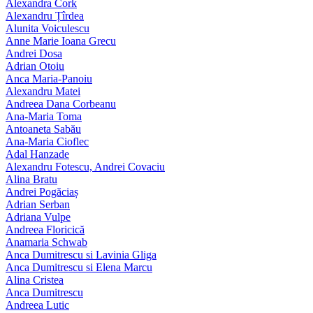
Alexandra Cork
Alexandru Țîrdea
Alunita Voiculescu
Anne Marie Ioana Grecu
Andrei Dosa
Adrian Otoiu
Anca Maria-Panoiu
Alexandru Matei
Andreea Dana Corbeanu
Ana-Maria Toma
Antoaneta Sabău
Ana-Maria Cioflec
Adal Hanzade
Alexandru Fotescu, Andrei Covaciu
Alina Bratu
Andrei Pogăciaș
Adrian Serban
Adriana Vulpe
Andreea Floricică
Anamaria Schwab
Anca Dumitrescu si Lavinia Gliga
Anca Dumitrescu si Elena Marcu
Alina Cristea
Anca Dumitrescu
Andreea Lutic