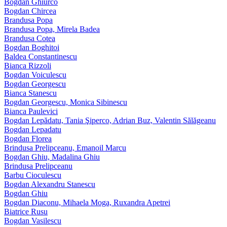
Bogdan Ghiurco
Bogdan Chircea
Brandusa Popa
Brandusa Popa, Mirela Badea
Brandusa Cotea
Bogdan Boghitoi
Baldea Constantinescu
Bianca Rizzoli
Bogdan Voiculescu
Bogdan Georgescu
Bianca Stanescu
Bogdan Georgescu, Monica Sibinescu
Bianca Paulevici
Bogdan Lepădatu, Tania Şiperco, Adrian Buz, Valentin Sălăgeanu
Bogdan Lepadatu
Bogdan Florea
Brindusa Prelipceanu, Emanoil Marcu
Bogdan Ghiu, Madalina Ghiu
Brindusa Prelipceanu
Barbu Cioculescu
Bogdan Alexandru Stanescu
Bogdan Ghiu
Bogdan Diaconu, Mihaela Moga, Ruxandra Apetrei
Biatrice Rusu
Bogdan Vasilescu