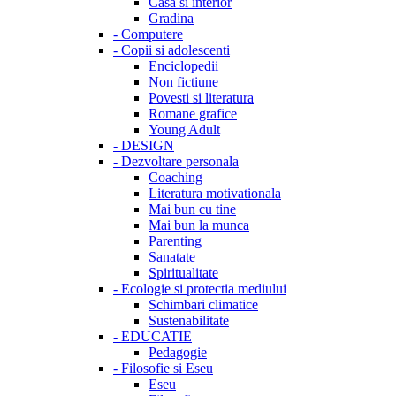
Casa si interior
Gradina
-
Computere
-
Copii si adolescenti
Enciclopedii
Non fictiune
Povesti si literatura
Romane grafice
Young Adult
-
DESIGN
-
Dezvoltare personala
Coaching
Literatura motivationala
Mai bun cu tine
Mai bun la munca
Parenting
Sanatate
Spiritualitate
-
Ecologie si protectia mediului
Schimbari climatice
Sustenabilitate
-
EDUCATIE
Pedagogie
-
Filosofie si Eseu
Eseu