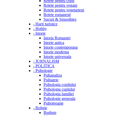
Retete pentru copii
Retete pentru vegani
Retete pentru vegetarieni
Retete romanesti
Sucuri & Smoothies
-
Harti turistice
-
Hobby
-
Istorie
Istoria Romaniei
Istorie antica
Istorie contemporana
Istorie moderna
Istorie universala
-
JURNALISM
-
POLITICA
-
Psihologie
Psihanaliza
Psihiatrie
Psihologia copilului
Psihologia cuplului
Psihologia familiei
Psihologie generala
Psihoterapie
-
Religie
Budism