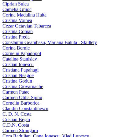
Ciprian Sulea
Camelia Ghioc
Corina Madalina Haita
Cristina Voinea
Cezar Octavian Tabarcea
Cristina Coman
Cristina Preda
Constantin Geambasu, Mariana Baluta - Skultety
Corina Bernic
Corneliu Papadopol
Catalina Stanislav
Cristian Ionescu
Cristiana Papahagi
Cristian Neagoe
Cristina Godun
Cristina Ciovarnache
Carmen Patac
Carmen Otilia Spinu
Corneliu Barborica
Claudiu Constantinescu
C. D. N. Costa
Cristian Bejan
C.D.N. Costa
Carmen Strungaru
Cora Radulian, Oana Ionascu, Vlad Lupescu