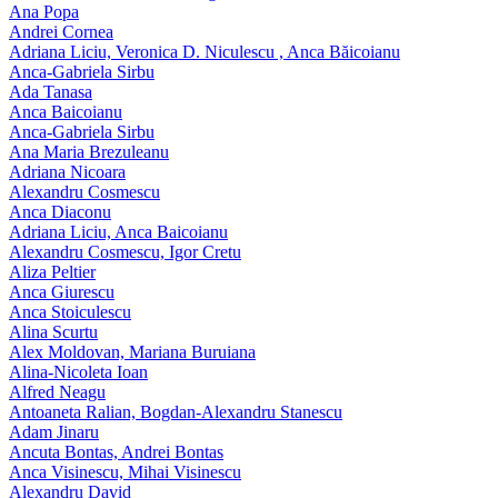
Ana Popa
Andrei Cornea
Adriana Liciu, Veronica D. Niculescu , Anca Băicoianu
Anca‑Gabriela Sirbu
Ada Tanasa
Anca Baicoianu
Anca-Gabriela Sirbu
Ana Maria Brezuleanu
Adriana Nicoara
Alexandru Cosmescu
Anca Diaconu
Adriana Liciu, Anca Baicoianu
Alexandru Cosmescu, Igor Cretu
Aliza Peltier
Anca Giurescu
Anca Stoiculescu
Alina Scurtu
Alex Moldovan, Mariana Buruiana
Alina-Nicoleta Ioan
Alfred Neagu
Antoaneta Ralian, Bogdan-Alexandru Stanescu
Adam Jinaru
Ancuta Bontas, Andrei Bontas
Anca Visinescu, Mihai Visinescu
Alexandru David