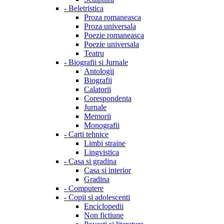
-
Beletristica
Proza romaneasca
Proza universala
Poezie romaneasca
Poezie universala
Teatru
-
Biografii si Jurnale
Antologii
Biografii
Calatorii
Corespondenta
Jurnale
Memorii
Monografii
-
Carti tehnice
Limbi straine
Lingvistica
-
Casa si gradina
Casa si interior
Gradina
-
Computere
-
Copii si adolescenti
Enciclopedii
Non fictiune