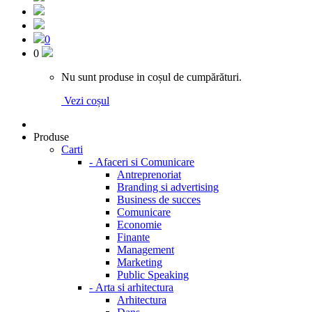
0
0
Nu sunt produse in coșul de cumpărături.
Vezi coșul
Produse
Carti
-
Afaceri si Comunicare
Antreprenoriat
Branding si advertising
Business de succes
Comunicare
Economie
Finante
Management
Marketing
Public Speaking
-
Arta si arhitectura
Arhitectura