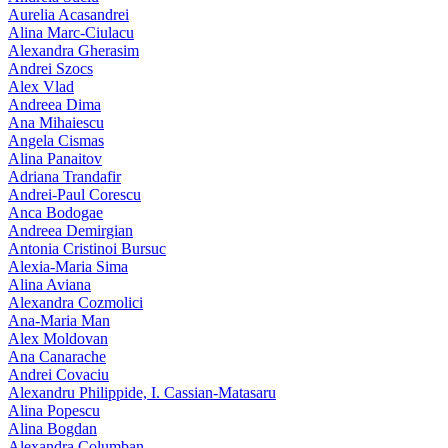
Aurelia Acasandrei
Alina Marc-Ciulacu
Alexandra Gherasim
Andrei Szocs
Alex Vlad
Andreea Dima
Ana Mihaiescu
Angela Cismas
Alina Panaitov
Adriana Trandafir
Andrei-Paul Corescu
Anca Bodogae
Andreea Demirgian
Antonia Cristinoi Bursuc
Alexia-Maria Sima
Alina Aviana
Alexandra Cozmolici
Ana-Maria Man
Alex Moldovan
Ana Canarache
Andrei Covaciu
Alexandru Philippide, I. Cassian‑Matasaru
Alina Popescu
Alina Bogdan
Alexandra Columban