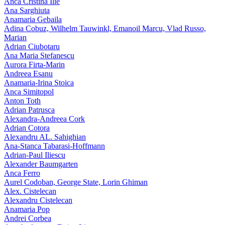
Anca Cristina Ilie
Ana Sarghiuta
Anamaria Gebaila
Adina Cobuz, Wilhelm Tauwinkl, Emanoil Marcu, Vlad Russo,
Marian
Adrian Ciubotaru
Ana Maria Stefanescu
Aurora Firta-Marin
Andreea Esanu
Anamaria-Irina Stoica
Anca Simitopol
Anton Toth
Adrian Patrusca
Alexandra-Andreea Cork
Adrian Cotora
Alexandru AL. Sahighian
Ana-Stanca Tabarasi-Hoffmann
Adrian-Paul Iliescu
Alexander Baumgarten
Anca Ferro
Aurel Codoban, George State, Lorin Ghiman
Alex. Cistelecan
Alexandru Cistelecan
Anamaria Pop
Andrei Corbea