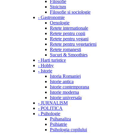
Filosofie
Stoicism
Filosofie si sociologie
-
Gastronomie
Oenologie
Retete internationale
Retete pentru copii
Retete pentru vegani
Retete pentru vegetarieni
Retete romanesti
Sucuri & Smoothies
-
Harti turistice
-
Hobby
-
Istorie
Istoria Romaniei
Istorie antica
Istorie contemporana
Istorie moderna
Istorie universala
-
JURNALISM
-
POLITICA
-
Psihologie
Psihanaliza
Psihiatrie
Psihologia copilului