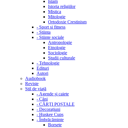
Islam
Istoria religiilor
Mistica
Mitologie
Ortodoxie Crestinism
-
Sport si fitness
-
Stiinta
-
Stiinte sociale
Antropologie
Etnologie
Sociologie
Studii culturale
-
Tehnologie
Edituri
Autori
Audiobook
Reviste
Stil de viață
-
Agende și caiete
-
Căni
-
CĂRȚI POȘTALE
-
Decorațiuni
-
Huskee Cups
-
Îmbrăcăminte
Borsete