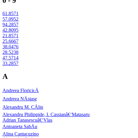
0 - 9
61.8571
57.0952
94.2857
42.8095
21.8571
25.6667
38.0476
28.5238
47.5714
33.2857
A
Andreea FloricicÄ
Andreea NÄstase
Alexandru M. CÄlin
Alexandru Philippide, I. Cassianâ€‘Matasaru
Adrian Tanasescuâ€‘Vlas
Antoaneta SabÄu
Alina Cantacuzino