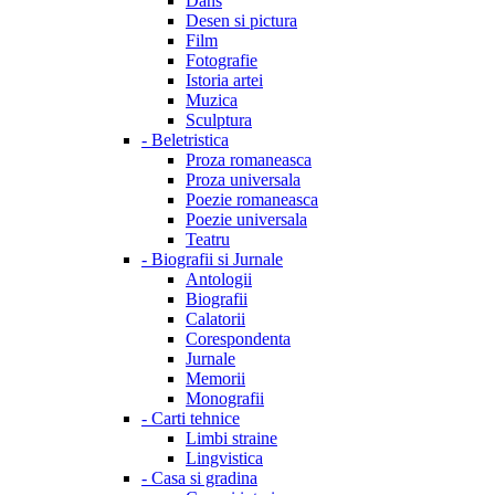
Dans
Desen si pictura
Film
Fotografie
Istoria artei
Muzica
Sculptura
-
Beletristica
Proza romaneasca
Proza universala
Poezie romaneasca
Poezie universala
Teatru
-
Biografii si Jurnale
Antologii
Biografii
Calatorii
Corespondenta
Jurnale
Memorii
Monografii
-
Carti tehnice
Limbi straine
Lingvistica
-
Casa si gradina