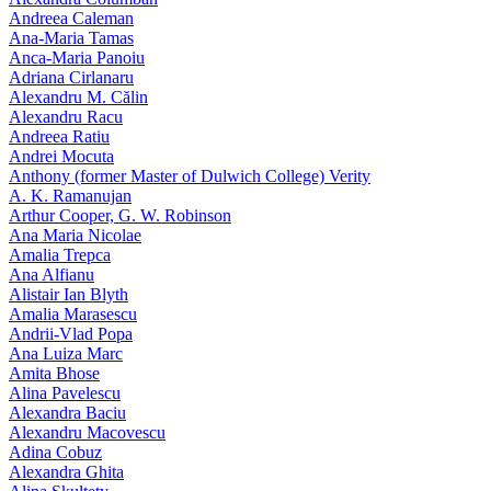
Andreea Caleman
Ana-Maria Tamas
Anca-Maria Panoiu
Adriana Cirlanaru
Alexandru M. Călin
Alexandru Racu
Andreea Ratiu
Andrei Mocuta
Anthony (former Master of Dulwich College) Verity
A. K. Ramanujan
Arthur Cooper, G. W. Robinson
Ana Maria Nicolae
Amalia Trepca
Ana Alfianu
Alistair Ian Blyth
Amalia Marasescu
Andrii-Vlad Popa
Ana Luiza Marc
Amita Bhose
Alina Pavelescu
Alexandra Baciu
Alexandru Macovescu
Adina Cobuz
Alexandra Ghita