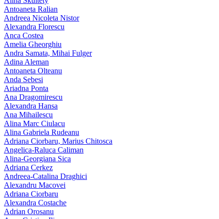
Alina Skultety
Antoaneta Ralian
Andreea Nicoleta Nistor
Alexandra Florescu
Anca Costea
Amelia Gheorghiu
Andra Samata, Mihai Fulger
Adina Aleman
Antoaneta Olteanu
Anda Sebesi
Ariadna Ponta
Ana Dragomirescu
Alexandra Hansa
Ana Mihailescu
Alina Marc Ciulacu
Alina Gabriela Rudeanu
Adriana Ciorbaru, Marius Chitosca
Angelica-Raluca Caliman
Alina-Georgiana Sica
Adriana Cerkez
Andreea-Catalina Draghici
Alexandru Macovei
Adriana Ciorbaru
Alexandra Costache
Adrian Orosanu