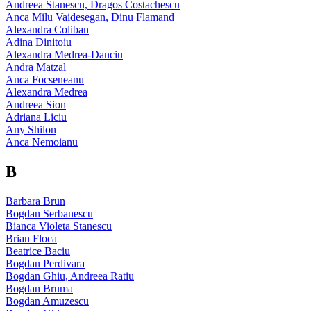
Andreea Stanescu, Dragos Costachescu
Anca Milu Vaidesegan, Dinu Flamand
Alexandra Coliban
Adina Dinitoiu
Alexandra Medrea-Danciu
Andra Matzal
Anca Focseneanu
Alexandra Medrea
Andreea Sion
Adriana Liciu
Any Shilon
Anca Nemoianu
B
Barbara Brun
Bogdan Serbanescu
Bianca Violeta Stanescu
Brian Floca
Beatrice Baciu
Bogdan Perdivara
Bogdan Ghiu, Andreea Ratiu
Bogdan Bruma
Bogdan Amuzescu