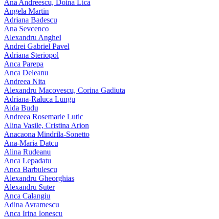
Ana Andreescu, Doina Lica
Angela Martin
Adriana Badescu
Ana Sevcenco
Alexandru Anghel
Andrei Gabriel Pavel
Adriana Steriopol
Anca Parepa
Anca Deleanu
Andreea Nita
Alexandru Macovescu, Corina Gadiuta
Adriana-Raluca Lungu
Aida Budu
Andreea Rosemarie Lutic
Alina Vasile, Cristina Arion
Anacaona Mindrila-Sonetto
Ana-Maria Datcu
Alina Rudeanu
Anca Lepadatu
Anca Barbulescu
Alexandru Gheorghias
Alexandru Suter
Anca Calangiu
Adina Avramescu
Anca Irina Ionescu