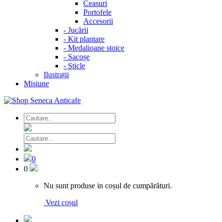
Ceasuri
Portofele
Accesorii
-
Jucării
-
Kit plantare
-
Medalioane stoice
-
Sacoșe
-
Sticle
Ilustrații
Misiune
0
0
Nu sunt produse in coșul de cumpărături.
Vezi coșul