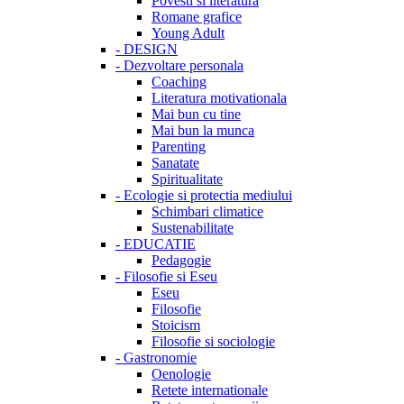
Povesti si literatura
Romane grafice
Young Adult
-
DESIGN
-
Dezvoltare personala
Coaching
Literatura motivationala
Mai bun cu tine
Mai bun la munca
Parenting
Sanatate
Spiritualitate
-
Ecologie si protectia mediului
Schimbari climatice
Sustenabilitate
-
EDUCATIE
Pedagogie
-
Filosofie si Eseu
Eseu
Filosofie
Stoicism
Filosofie si sociologie
-
Gastronomie
Oenologie
Retete internationale