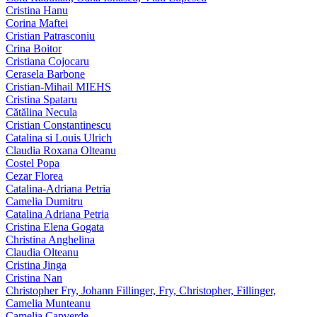
Cristina Hanu
Corina Maftei
Cristian Patrasconiu
Crina Boitor
Cristiana Cojocaru
Cerasela Barbone
Cristian-Mihail MIEHS
Cristina Spataru
Cătălina Necula
Cristian Constantinescu
Catalina si Louis Ulrich
Claudia Roxana Olteanu
Costel Popa
Cezar Florea
Catalina-Adriana Petria
Camelia Dumitru
Catalina Adriana Petria
Cristina Elena Gogata
Christina Anghelina
Claudia Olteanu
Cristina Jinga
Cristina Nan
Christopher Fry, Johann Fillinger, Fry, Christopher, Fillinger,
Camelia Munteanu
Camelia Capverde