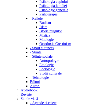
Psihologia cuplului
Psihologia familiei
Psihologie generala
Psihoterapie
-
Religie
Budism
Islam
Istoria religiilor
Mistica
Mitologie
Ortodoxie Crestinism
-
Sport si fitness
-
Stiinta
-
Stiinte sociale
Antropologie
Etnologie
Sociologie
Studii culturale
-
Tehnologie
Edituri
Autori
Audiobook
Reviste
Stil de viață
-
Agende și caiete