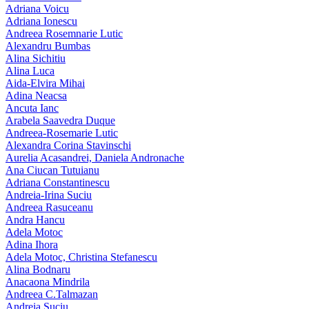
Adriana Voicu
Adriana Ionescu
Andreea Rosemnarie Lutic
Alexandru Bumbas
Alina Sichitiu
Alina Luca
Aida-Elvira Mihai
Adina Neacsa
Ancuta Ianc
Arabela Saavedra Duque
Andreea-Rosemarie Lutic
Alexandra Corina Stavinschi
Aurelia Acasandrei, Daniela Andronache
Ana Ciucan Tutuianu
Adriana Constantinescu
Andreia-Irina Suciu
Andreea Rasuceanu
Andra Hancu
Adela Motoc
Adina Ihora
Adela Motoc, Christina Stefanescu
Alina Bodnaru
Anacaona Mindrila
Andreea C.Talmazan
Andreia Suciu