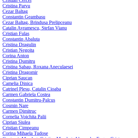
Cristian Cercel
Cristina Parvu
Cezar Baltag
Constantin Geambasu
Cezar Baltag, Brindusa Prelipceanu
Catalin Avramescu, Stefan Vianu
Cristian Fulas
Constantin Abaluta
Cristina Dragulin
Cristian Negoita
Corina Anton
Cristina Dumitru
Cristina Sabau, Roxana Aneculaesei
Cristina Dragomir
Ciprian Saucan
Camelia Dinica
Catrinel Plesu, Catalin Cioaba
Carmen Gabriela Costea
Constantin Dumitru-Palcus
Cosmin Nare
Carmen Dimitruc
Cornelia Voichita Palii
Ciprian Siulea
Cristian Cimpeanu
Corina Mihaela Tudose