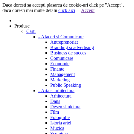
Daca doresti sa accepti plasarea de cookie-uri click pe "Accept",
daca doresti mai multe detalii
click aici
Accept
Produse
Carti
-
Afaceri si Comunicare
Antreprenoriat
Branding si advertising
Business de succes
Comunicare
Economie
Finante
Management
Marketing
Public Speaking
-
Arta si arhitectura
Arhitectura
Dans
Desen si pictura
Film
Fotografie
Istoria artei
Muzica
Sculptura