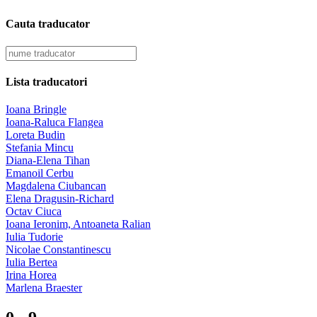
Cauta traducator
Lista traducatori
Ioana Bringle
Ioana-Raluca Flangea
Loreta Budin
Stefania Mincu
Diana-Elena Tihan
Emanoil Cerbu
Magdalena Ciubancan
Elena Dragusin-Richard
Octav Ciuca
Ioana Ieronim, Antoaneta Ralian
Iulia Tudorie
Nicolae Constantinescu
Iulia Bertea
Irina Horea
Marlena Braester