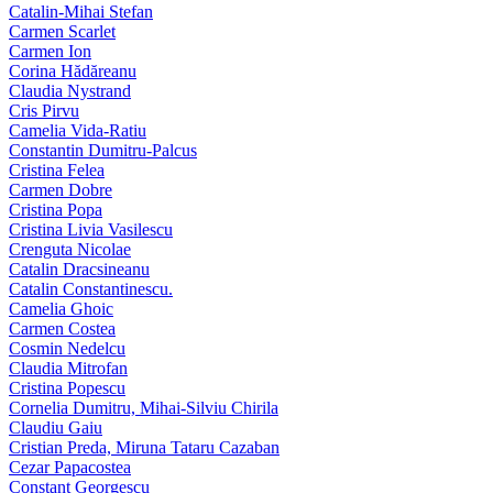
Catalin-Mihai Stefan
Carmen Scarlet
Carmen Ion
Corina Hădăreanu
Claudia Nystrand
Cris Pirvu
Camelia Vida-Ratiu
Constantin Dumitru‑Palcus
Cristina Felea
Carmen Dobre
Cristina Popa
Cristina Livia Vasilescu
Crenguta Nicolae
Catalin Dracsineanu
Catalin Constantinescu.
Camelia Ghoic
Carmen Costea
Cosmin Nedelcu
Claudia Mitrofan
Cristina Popescu
Cornelia Dumitru, Mihai‑Silviu Chirila
Claudiu Gaiu
Cristian Preda, Miruna Tataru Cazaban
Cezar Papacostea
Constant Georgescu