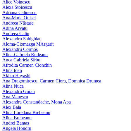
Alice Voinescu
Alexa Stoicescu
Adriana Calinescu
Ana-Maria Onisei
Andreea Năstase
Adina Arvatu
Andreea Calin
Alexandru Sahighian
Aloma-Ciomazga MArgarit
Alexandru Cormos
Alina-Gabriela Rudeanu
Anca Gabriela Sîrbu
Afrodita Carmen Cionchin
Alina Ioan
Akiko Hayashi
Ana Dragomirescu, Carmen Ciora, Domnica Drumea
Alina Nuca
Alexandru Gurau
Ana Manescu
Alexandra Constandache, Mona Apa
Alex Bala
Alina Loredana Brebeanu
Alina Brebeanu
Andrei Bantas
Angela Hondru