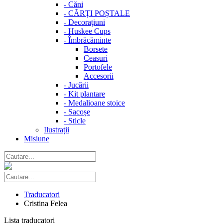
-
Căni
-
CĂRȚI POȘTALE
-
Decorațiuni
-
Huskee Cups
-
Îmbrăcăminte
Borsete
Ceasuri
Portofele
Accesorii
-
Jucării
-
Kit plantare
-
Medalioane stoice
-
Sacoșe
-
Sticle
Ilustrații
Misiune
Traducatori
Cristina Felea
Lista traducatori