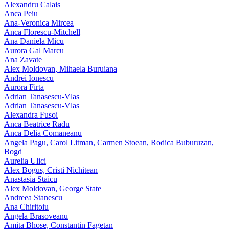
Alexandru Calais
Anca Peiu
Ana-Veronica Mircea
Anca Florescu-Mitchell
Ana Daniela Micu
Aurora Gal Marcu
Ana Zavate
Alex Moldovan, Mihaela Buruiana
Andrei Ionescu
Aurora Firta
Adrian Tanasescu‑Vlas
Adrian Tanasescu-Vlas
Alexandra Fusoi
Anca Beatrice Radu
Anca Delia Comaneanu
Angela Pagu, Carol Litman, Carmen Stoean, Rodica Buburuzan,
Bogd
Aurelia Ulici
Alex Bogus, Cristi Nichitean
Anastasia Staicu
Alex Moldovan, George State
Andreea Stanescu
Ana Chiritoiu
Angela Brasoveanu
Amita Bhose, Constantin Fagetan