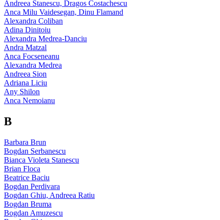
Andreea Stanescu, Dragos Costachescu
Anca Milu Vaidesegan, Dinu Flamand
Alexandra Coliban
Adina Dinitoiu
Alexandra Medrea-Danciu
Andra Matzal
Anca Focseneanu
Alexandra Medrea
Andreea Sion
Adriana Liciu
Any Shilon
Anca Nemoianu
B
Barbara Brun
Bogdan Serbanescu
Bianca Violeta Stanescu
Brian Floca
Beatrice Baciu
Bogdan Perdivara
Bogdan Ghiu, Andreea Ratiu
Bogdan Bruma
Bogdan Amuzescu