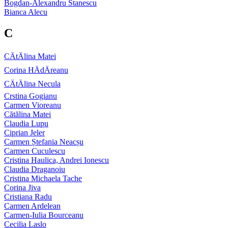
Bogdan-Alexandru Stanescu
Bianca Alecu
C
CÄtÄlina Matei
Corina HÄdÄreanu
CÄtÄlina Necula
Crstina Gogianu
Carmen Vioreanu
Cătălina Matei
Claudia Lupu
Ciprian Jeler
Carmen Ștefania Neacșu
Carmen Cuculescu
Cristina Haulica, Andrei Ionescu
Claudia Draganoiu
Cristina Michaela Tache
Corina Jiva
Cristiana Radu
Carmen Ardelean
Carmen-Iulia Bourceanu
Cecilia Laslo