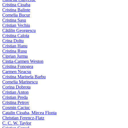
Cristina Cioaba
Cristina Balinte
Cornelia Bucur
Cristina Sasu
Cristian Vechiu
Cătălin Georgescu
Cristina Calota
Crina Doltu
Cristian Hanu
Cristina Rusu
Ciprian Jurma
Cintia-Carmen Weston
Cristina Fonogea
Carmen Neacsu
Cristina Marinela Barbu
Cornelia Marinescu
Corina Dobrota
Cristian Anton
Cristian Preda
Cristina Petrov
Cosmin Caciuc
Catalin Cioaba, Mircea Flonta
Christian Ferencz-Flatz
C. C. W. Taylor