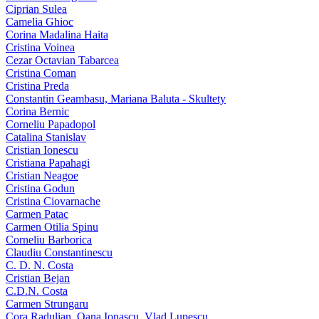
Ciprian Sulea
Camelia Ghioc
Corina Madalina Haita
Cristina Voinea
Cezar Octavian Tabarcea
Cristina Coman
Cristina Preda
Constantin Geambasu, Mariana Baluta - Skultety
Corina Bernic
Corneliu Papadopol
Catalina Stanislav
Cristian Ionescu
Cristiana Papahagi
Cristian Neagoe
Cristina Godun
Cristina Ciovarnache
Carmen Patac
Carmen Otilia Spinu
Corneliu Barborica
Claudiu Constantinescu
C. D. N. Costa
Cristian Bejan
C.D.N. Costa
Carmen Strungaru
Cora Radulian, Oana Ionascu, Vlad Lupescu