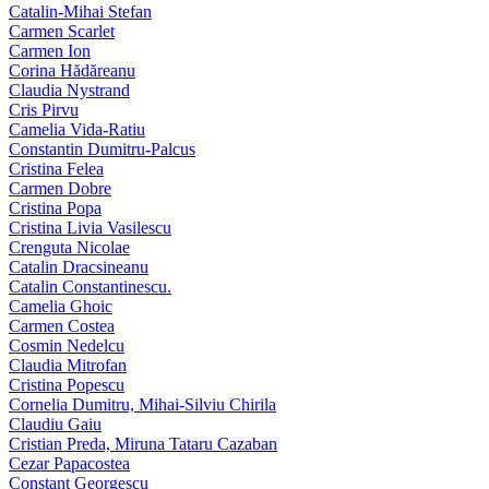
Catalin-Mihai Stefan
Carmen Scarlet
Carmen Ion
Corina Hădăreanu
Claudia Nystrand
Cris Pirvu
Camelia Vida-Ratiu
Constantin Dumitru‑Palcus
Cristina Felea
Carmen Dobre
Cristina Popa
Cristina Livia Vasilescu
Crenguta Nicolae
Catalin Dracsineanu
Catalin Constantinescu.
Camelia Ghoic
Carmen Costea
Cosmin Nedelcu
Claudia Mitrofan
Cristina Popescu
Cornelia Dumitru, Mihai‑Silviu Chirila
Claudiu Gaiu
Cristian Preda, Miruna Tataru Cazaban
Cezar Papacostea
Constant Georgescu