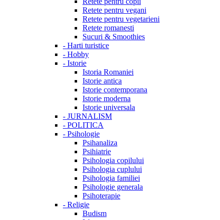
Retete pentru copii
Retete pentru vegani
Retete pentru vegetarieni
Retete romanesti
Sucuri & Smoothies
-
Harti turistice
-
Hobby
-
Istorie
Istoria Romaniei
Istorie antica
Istorie contemporana
Istorie moderna
Istorie universala
-
JURNALISM
-
POLITICA
-
Psihologie
Psihanaliza
Psihiatrie
Psihologia copilului
Psihologia cuplului
Psihologia familiei
Psihologie generala
Psihoterapie
-
Religie
Budism