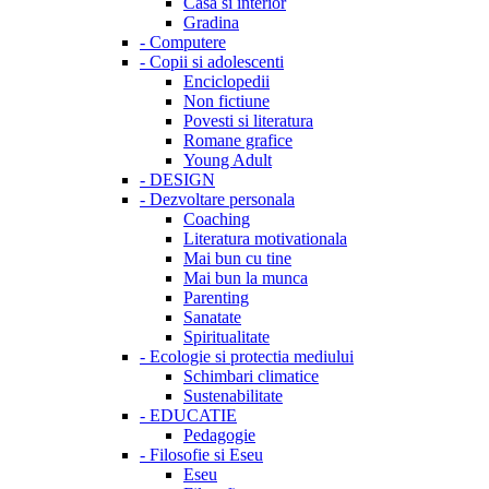
Casa si interior
Gradina
-
Computere
-
Copii si adolescenti
Enciclopedii
Non fictiune
Povesti si literatura
Romane grafice
Young Adult
-
DESIGN
-
Dezvoltare personala
Coaching
Literatura motivationala
Mai bun cu tine
Mai bun la munca
Parenting
Sanatate
Spiritualitate
-
Ecologie si protectia mediului
Schimbari climatice
Sustenabilitate
-
EDUCATIE
Pedagogie
-
Filosofie si Eseu
Eseu