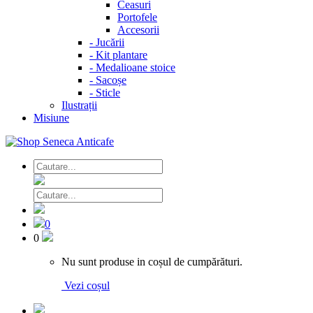
Ceasuri
Portofele
Accesorii
-
Jucării
-
Kit plantare
-
Medalioane stoice
-
Sacoșe
-
Sticle
Ilustrații
Misiune
0
0
Nu sunt produse in coșul de cumpărături.
Vezi coșul