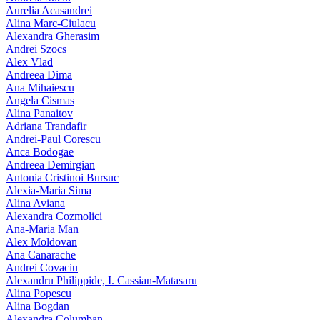
Aurelia Acasandrei
Alina Marc-Ciulacu
Alexandra Gherasim
Andrei Szocs
Alex Vlad
Andreea Dima
Ana Mihaiescu
Angela Cismas
Alina Panaitov
Adriana Trandafir
Andrei-Paul Corescu
Anca Bodogae
Andreea Demirgian
Antonia Cristinoi Bursuc
Alexia-Maria Sima
Alina Aviana
Alexandra Cozmolici
Ana-Maria Man
Alex Moldovan
Ana Canarache
Andrei Covaciu
Alexandru Philippide, I. Cassian‑Matasaru
Alina Popescu
Alina Bogdan
Alexandra Columban