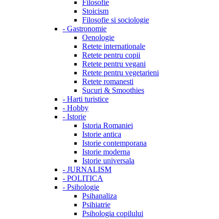
Filosofie
Stoicism
Filosofie si sociologie
-
Gastronomie
Oenologie
Retete internationale
Retete pentru copii
Retete pentru vegani
Retete pentru vegetarieni
Retete romanesti
Sucuri & Smoothies
-
Harti turistice
-
Hobby
-
Istorie
Istoria Romaniei
Istorie antica
Istorie contemporana
Istorie moderna
Istorie universala
-
JURNALISM
-
POLITICA
-
Psihologie
Psihanaliza
Psihiatrie
Psihologia copilului