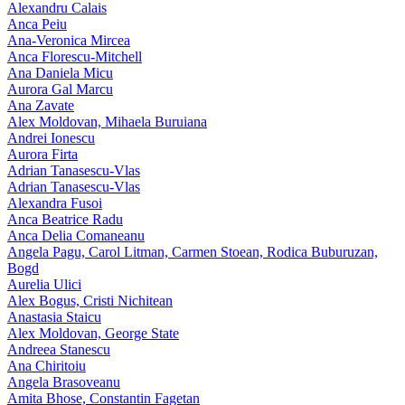
Alexandru Calais
Anca Peiu
Ana-Veronica Mircea
Anca Florescu-Mitchell
Ana Daniela Micu
Aurora Gal Marcu
Ana Zavate
Alex Moldovan, Mihaela Buruiana
Andrei Ionescu
Aurora Firta
Adrian Tanasescu‑Vlas
Adrian Tanasescu-Vlas
Alexandra Fusoi
Anca Beatrice Radu
Anca Delia Comaneanu
Angela Pagu, Carol Litman, Carmen Stoean, Rodica Buburuzan,
Bogd
Aurelia Ulici
Alex Bogus, Cristi Nichitean
Anastasia Staicu
Alex Moldovan, George State
Andreea Stanescu
Ana Chiritoiu
Angela Brasoveanu
Amita Bhose, Constantin Fagetan