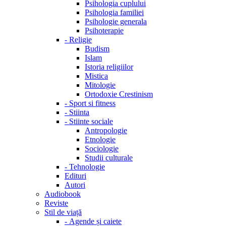
Psihologia cuplului
Psihologia familiei
Psihologie generala
Psihoterapie
-
Religie
Budism
Islam
Istoria religiilor
Mistica
Mitologie
Ortodoxie Crestinism
-
Sport si fitness
-
Stiinta
-
Stiinte sociale
Antropologie
Etnologie
Sociologie
Studii culturale
-
Tehnologie
Edituri
Autori
Audiobook
Reviste
Stil de viață
-
Agende și caiete