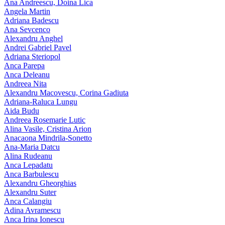
Ana Andreescu, Doina Lica
Angela Martin
Adriana Badescu
Ana Sevcenco
Alexandru Anghel
Andrei Gabriel Pavel
Adriana Steriopol
Anca Parepa
Anca Deleanu
Andreea Nita
Alexandru Macovescu, Corina Gadiuta
Adriana-Raluca Lungu
Aida Budu
Andreea Rosemarie Lutic
Alina Vasile, Cristina Arion
Anacaona Mindrila-Sonetto
Ana-Maria Datcu
Alina Rudeanu
Anca Lepadatu
Anca Barbulescu
Alexandru Gheorghias
Alexandru Suter
Anca Calangiu
Adina Avramescu
Anca Irina Ionescu