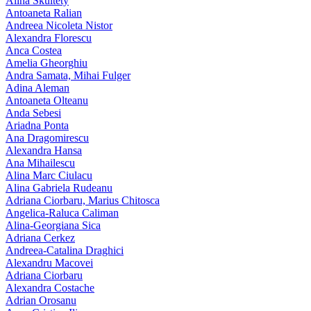
Alina Skultety
Antoaneta Ralian
Andreea Nicoleta Nistor
Alexandra Florescu
Anca Costea
Amelia Gheorghiu
Andra Samata, Mihai Fulger
Adina Aleman
Antoaneta Olteanu
Anda Sebesi
Ariadna Ponta
Ana Dragomirescu
Alexandra Hansa
Ana Mihailescu
Alina Marc Ciulacu
Alina Gabriela Rudeanu
Adriana Ciorbaru, Marius Chitosca
Angelica-Raluca Caliman
Alina-Georgiana Sica
Adriana Cerkez
Andreea-Catalina Draghici
Alexandru Macovei
Adriana Ciorbaru
Alexandra Costache
Adrian Orosanu