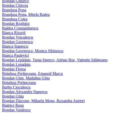
Bogdan Ghiurco
Bogdan Chircea
Brandusa Popa
Brandusa Popa, Mirela Badea
Brandusa Cotea
Bogdan Boghitoi
Baldea Constantinescu
Bianca Rizzoli
Bogdan Voiculescu
Bogdan Georgescu
Bianca Stanescu
Bogdan Georgescu, Monica Sibinescu
Bianca Paulevici
Bogdan Lepădatu, Tania Şiperco, Adrian Buz, Valentin Sălăgeanu
Bogdan Lepadatu
Bogdan Florea
Brindusa Prelipceanu, Emanoil Marcu
Bogdan Ghiu, Madalina Ghiu
Brindusa Prelipceanu
Barbu Cioculescu
Bogdan Alexandru Stanescu
Bogdan Ghiu
Bogdan Diaconu, Mihaela Moga, Ruxandra Apetrei
Biatrice Rusu
Bogdan Vasilescu