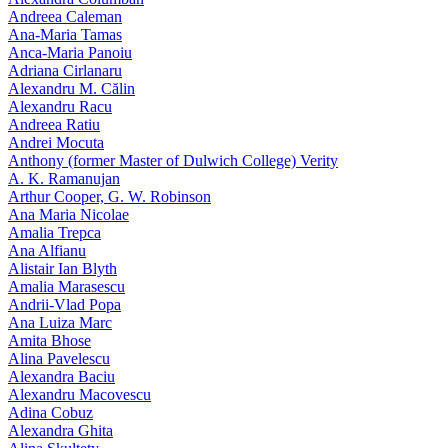
Andreea Caleman
Ana-Maria Tamas
Anca-Maria Panoiu
Adriana Cirlanaru
Alexandru M. Călin
Alexandru Racu
Andreea Ratiu
Andrei Mocuta
Anthony (former Master of Dulwich College) Verity
A. K. Ramanujan
Arthur Cooper, G. W. Robinson
Ana Maria Nicolae
Amalia Trepca
Ana Alfianu
Alistair Ian Blyth
Amalia Marasescu
Andrii-Vlad Popa
Ana Luiza Marc
Amita Bhose
Alina Pavelescu
Alexandra Baciu
Alexandru Macovescu
Adina Cobuz
Alexandra Ghita