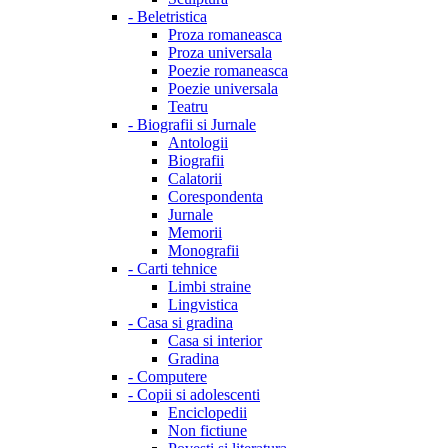
-
Beletristica
Proza romaneasca
Proza universala
Poezie romaneasca
Poezie universala
Teatru
-
Biografii si Jurnale
Antologii
Biografii
Calatorii
Corespondenta
Jurnale
Memorii
Monografii
-
Carti tehnice
Limbi straine
Lingvistica
-
Casa si gradina
Casa si interior
Gradina
-
Computere
-
Copii si adolescenti
Enciclopedii
Non fictiune