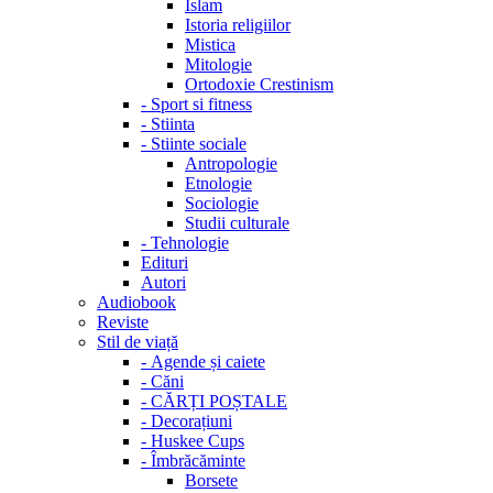
Islam
Istoria religiilor
Mistica
Mitologie
Ortodoxie Crestinism
-
Sport si fitness
-
Stiinta
-
Stiinte sociale
Antropologie
Etnologie
Sociologie
Studii culturale
-
Tehnologie
Edituri
Autori
Audiobook
Reviste
Stil de viață
-
Agende și caiete
-
Căni
-
CĂRȚI POȘTALE
-
Decorațiuni
-
Huskee Cups
-
Îmbrăcăminte
Borsete