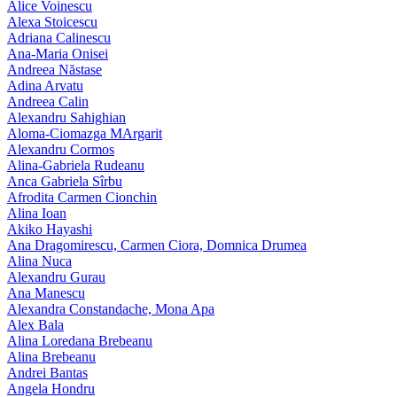
Alice Voinescu
Alexa Stoicescu
Adriana Calinescu
Ana-Maria Onisei
Andreea Năstase
Adina Arvatu
Andreea Calin
Alexandru Sahighian
Aloma-Ciomazga MArgarit
Alexandru Cormos
Alina-Gabriela Rudeanu
Anca Gabriela Sîrbu
Afrodita Carmen Cionchin
Alina Ioan
Akiko Hayashi
Ana Dragomirescu, Carmen Ciora, Domnica Drumea
Alina Nuca
Alexandru Gurau
Ana Manescu
Alexandra Constandache, Mona Apa
Alex Bala
Alina Loredana Brebeanu
Alina Brebeanu
Andrei Bantas
Angela Hondru