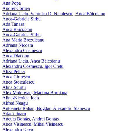
Ana Popa
Andrei Cornea
Adriana Liciu, Veronica D. Niculescu , Anca Băicoianu
Anca‑Gabriela Sirbu
Ada Tanasa
Anca Baicoianu
Anca-Gabriela Sirbu
Ana Maria Brezuleanu
Adriana Nicoara
Alexandru Cosmescu
Anca Diaconu
Adriana Liciu, Anca Baicoianu
Alexandru Cosmescu, Igor Cretu
Aliza Peltier
Anca Giurescu
Anca Stoiculescu
Alina Scurtu
Alex Moldovan, Mariana Buruiana
Alina-Nicoleta Ioan
Alfred Neagu
Antoaneta Ralian, Bogdan-Alexandru Stanescu
Adam Jinaru
Ancuta Bontas, Andrei Bontas
Anca Visinescu, Mihai Visinescu
Alexandru David