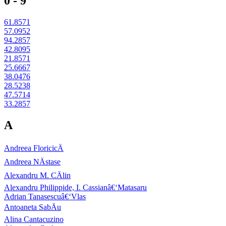
0 - 9
61.8571
57.0952
94.2857
42.8095
21.8571
25.6667
38.0476
28.5238
47.5714
33.2857
A
Andreea FloricicÄ
Andreea NÄstase
Alexandru M. CÄlin
Alexandru Philippide, I. Cassianâ€‘Matasaru
Adrian Tanasescuâ€‘Vlas
Antoaneta SabÄu
Alina Cantacuzino