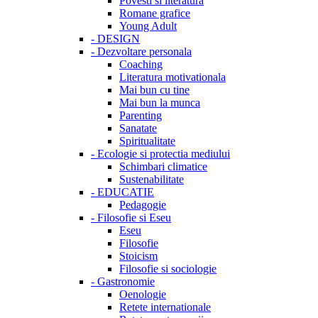
Povesti si literatura
Romane grafice
Young Adult
-
DESIGN
-
Dezvoltare personala
Coaching
Literatura motivationala
Mai bun cu tine
Mai bun la munca
Parenting
Sanatate
Spiritualitate
-
Ecologie si protectia mediului
Schimbari climatice
Sustenabilitate
-
EDUCATIE
Pedagogie
-
Filosofie si Eseu
Eseu
Filosofie
Stoicism
Filosofie si sociologie
-
Gastronomie
Oenologie
Retete internationale