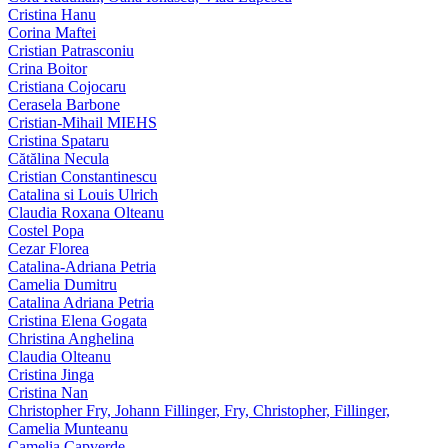
Cristina Hanu
Corina Maftei
Cristian Patrasconiu
Crina Boitor
Cristiana Cojocaru
Cerasela Barbone
Cristian-Mihail MIEHS
Cristina Spataru
Cătălina Necula
Cristian Constantinescu
Catalina si Louis Ulrich
Claudia Roxana Olteanu
Costel Popa
Cezar Florea
Catalina-Adriana Petria
Camelia Dumitru
Catalina Adriana Petria
Cristina Elena Gogata
Christina Anghelina
Claudia Olteanu
Cristina Jinga
Cristina Nan
Christopher Fry, Johann Fillinger, Fry, Christopher, Fillinger,
Camelia Munteanu
Camelia Capverde