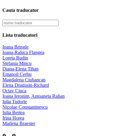
Cauta traducator
Lista traducatori
Ioana Bringle
Ioana-Raluca Flangea
Loreta Budin
Stefania Mincu
Diana-Elena Tihan
Emanoil Cerbu
Magdalena Ciubancan
Elena Dragusin-Richard
Octav Ciuca
Ioana Ieronim, Antoaneta Ralian
Iulia Tudorie
Nicolae Constantinescu
Iulia Bertea
Irina Horea
Marlena Braester