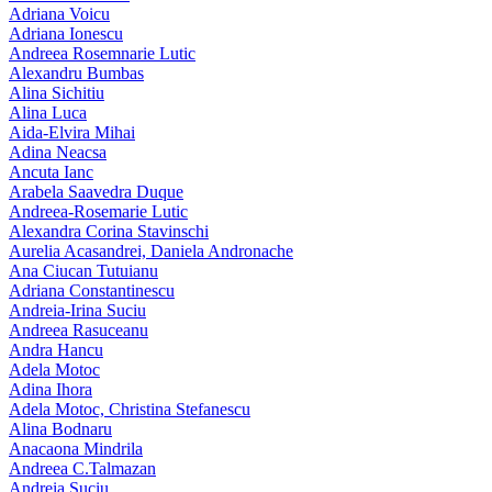
Adriana Voicu
Adriana Ionescu
Andreea Rosemnarie Lutic
Alexandru Bumbas
Alina Sichitiu
Alina Luca
Aida-Elvira Mihai
Adina Neacsa
Ancuta Ianc
Arabela Saavedra Duque
Andreea-Rosemarie Lutic
Alexandra Corina Stavinschi
Aurelia Acasandrei, Daniela Andronache
Ana Ciucan Tutuianu
Adriana Constantinescu
Andreia-Irina Suciu
Andreea Rasuceanu
Andra Hancu
Adela Motoc
Adina Ihora
Adela Motoc, Christina Stefanescu
Alina Bodnaru
Anacaona Mindrila
Andreea C.Talmazan
Andreia Suciu