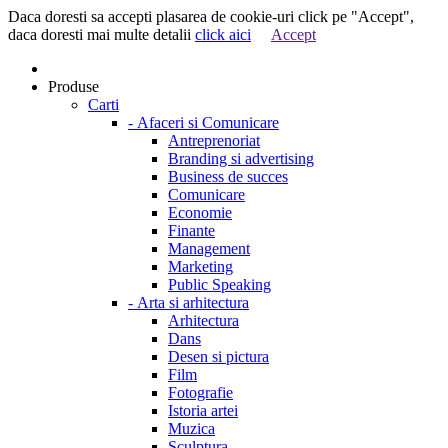
Daca doresti sa accepti plasarea de cookie-uri click pe "Accept",
daca doresti mai multe detalii
click aici
Accept
Produse
Carti
-
Afaceri si Comunicare
Antreprenoriat
Branding si advertising
Business de succes
Comunicare
Economie
Finante
Management
Marketing
Public Speaking
-
Arta si arhitectura
Arhitectura
Dans
Desen si pictura
Film
Fotografie
Istoria artei
Muzica
Sculptura