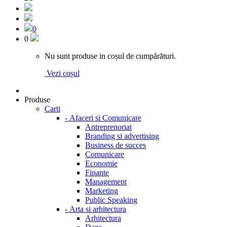
0
0
Nu sunt produse in coșul de cumpărături.
Vezi coșul
Produse
Carti
-
Afaceri si Comunicare
Antreprenoriat
Branding si advertising
Business de succes
Comunicare
Economie
Finante
Management
Marketing
Public Speaking
-
Arta si arhitectura
Arhitectura