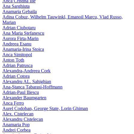
Anca Cristina Ilie
Ana Sarghiuta
Anamaria Gebaila
Adina Cobuz, Wilhelm Tauwinkl, Emanoil Marcu, Vlad Russo,
Marian
Adrian Ciubotaru
Ana Maria Stefanescu
Aurora Firta-Marin
Andreea Esanu
Anamaria-Irina Stoica
Anca Simitopol
Anton Toth
Adrian Patrusca
Alexandra-Andreea Cork
Adrian Cotora
Alexandru AL. Sahighian
Ana-Stanca Tabarasi-Hoffmann
Adrian-Paul Iliescu
Alexander Baumgarten
Anca Ferro
Aurel Codoban, George State, Lorin Ghiman
Alex. Cistelecan
Alexandru Cistelecan
Anamaria Pop
Andrei Corbea