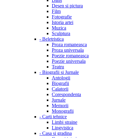
Dans
Desen si pictura
Film
Fotografie
Istoria artei
Muzica
Sculptura
-
Beletristica
Proza romaneasca
Proza universala
Poezie romaneasca
Poezie universala
Teatru
-
Biografii si Jurnale
Antologii
Biografii
Calatorii
Corespondenta
Jurnale
Memorii
Monografii
-
Carti tehnice
Limbi straine
Lingvistica
-
Casa si gradina