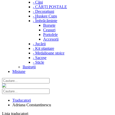
-
Căni
-
CĂRȚI POȘTALE
-
Decorațiuni
-
Huskee Cups
-
Îmbrăcăminte
Borsete
Ceasuri
Portofele
Accesorii
-
Jucării
-
Kit plantare
-
Medalioane stoice
-
Sacoșe
-
Sticle
Ilustrații
Misiune
Traducatori
Adriana Constantinescu
Lista traducatori