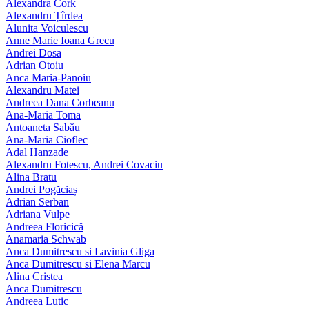
Alexandra Cork
Alexandru Țîrdea
Alunita Voiculescu
Anne Marie Ioana Grecu
Andrei Dosa
Adrian Otoiu
Anca Maria-Panoiu
Alexandru Matei
Andreea Dana Corbeanu
Ana-Maria Toma
Antoaneta Sabău
Ana-Maria Cioflec
Adal Hanzade
Alexandru Fotescu, Andrei Covaciu
Alina Bratu
Andrei Pogăciaș
Adrian Serban
Adriana Vulpe
Andreea Floricică
Anamaria Schwab
Anca Dumitrescu si Lavinia Gliga
Anca Dumitrescu si Elena Marcu
Alina Cristea
Anca Dumitrescu
Andreea Lutic