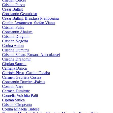
Cristian Cercel
Cristina Parvu
Cezar Baltag
Constantin Geambasu
Cezar Baltag, Brindusa Prelipceanu
Catalin Avramescu, Stefan Vianu
Cristian Fulas
Constantin Abaluta
Cristina Dragulin
Cristian Negoita
Corina Anton
Cristina Dumitru
Cristina Sabau, Roxana Aneculaesei
Cristina Dragomir
Ciprian Saucan
Camelia Dinica
Catrinel Plesu, Catalin Cioaba
Carmen Gabriela Costea
Constantin Dumitru-Palcus
Cosmin Nare
Carmen Dimitruc
Cornelia Voichita Palii
Ciprian Siulea
Cristian Cimpeanu
Corina Mihaela Tudose