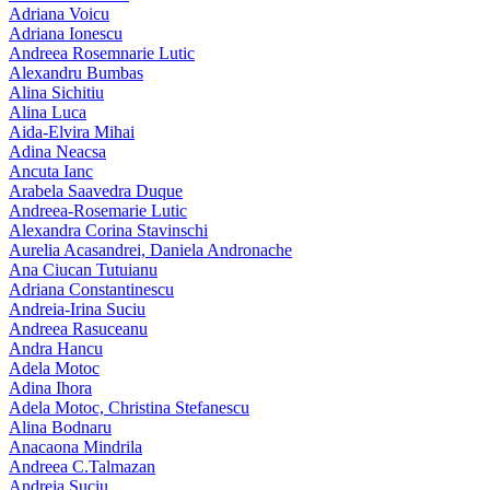
Adriana Voicu
Adriana Ionescu
Andreea Rosemnarie Lutic
Alexandru Bumbas
Alina Sichitiu
Alina Luca
Aida-Elvira Mihai
Adina Neacsa
Ancuta Ianc
Arabela Saavedra Duque
Andreea-Rosemarie Lutic
Alexandra Corina Stavinschi
Aurelia Acasandrei, Daniela Andronache
Ana Ciucan Tutuianu
Adriana Constantinescu
Andreia-Irina Suciu
Andreea Rasuceanu
Andra Hancu
Adela Motoc
Adina Ihora
Adela Motoc, Christina Stefanescu
Alina Bodnaru
Anacaona Mindrila
Andreea C.Talmazan
Andreia Suciu