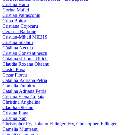
Cristina Hanu
Corina Maftei
Cristian Patrasconiu
Crina Boitor
Cristiana Cojocaru
Cerasela Barbone
Cristian-Mihail MIEHS
Cristina Spataru
Cătălina Necula
Cristian Constantinescu
Catalina si Louis Ulrich
Claudia Roxana Olteanu
Costel Popa
Cezar Florea
Catalina-Adriana Petria
Camelia Dumitru
Catalina Adriana Petria
Cristina Elena Gogata
Christina Anghelina
Claudia Olteanu
Cristina Jinga
Cristina Nan
Christopher Fry, Johann Fillinger, Fry, Christopher, Fillinger,
Camelia Munteanu
Camelia Capverde