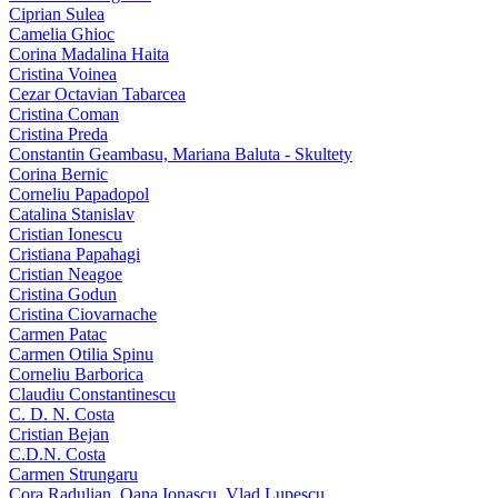
Ciprian Sulea
Camelia Ghioc
Corina Madalina Haita
Cristina Voinea
Cezar Octavian Tabarcea
Cristina Coman
Cristina Preda
Constantin Geambasu, Mariana Baluta - Skultety
Corina Bernic
Corneliu Papadopol
Catalina Stanislav
Cristian Ionescu
Cristiana Papahagi
Cristian Neagoe
Cristina Godun
Cristina Ciovarnache
Carmen Patac
Carmen Otilia Spinu
Corneliu Barborica
Claudiu Constantinescu
C. D. N. Costa
Cristian Bejan
C.D.N. Costa
Carmen Strungaru
Cora Radulian, Oana Ionascu, Vlad Lupescu