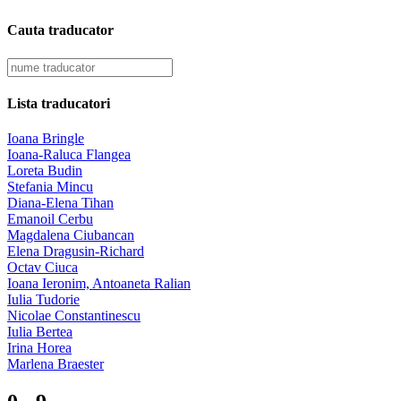
Cauta traducator
Lista traducatori
Ioana Bringle
Ioana-Raluca Flangea
Loreta Budin
Stefania Mincu
Diana-Elena Tihan
Emanoil Cerbu
Magdalena Ciubancan
Elena Dragusin-Richard
Octav Ciuca
Ioana Ieronim, Antoaneta Ralian
Iulia Tudorie
Nicolae Constantinescu
Iulia Bertea
Irina Horea
Marlena Braester