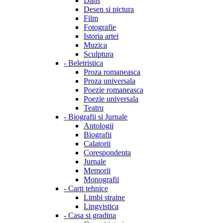
Dans
Desen si pictura
Film
Fotografie
Istoria artei
Muzica
Sculptura
-
Beletristica
Proza romaneasca
Proza universala
Poezie romaneasca
Poezie universala
Teatru
-
Biografii si Jurnale
Antologii
Biografii
Calatorii
Corespondenta
Jurnale
Memorii
Monografii
-
Carti tehnice
Limbi straine
Lingvistica
-
Casa si gradina