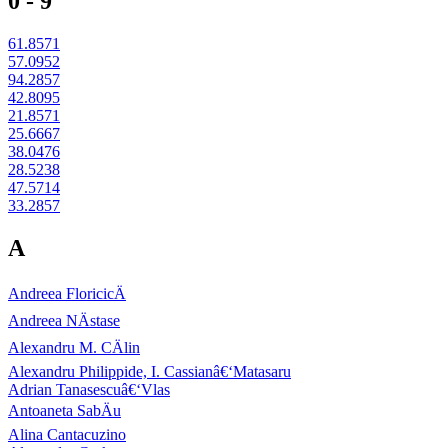
0 - 9
61.8571
57.0952
94.2857
42.8095
21.8571
25.6667
38.0476
28.5238
47.5714
33.2857
A
Andreea FloricicÄ
Andreea NÄstase
Alexandru M. CÄlin
Alexandru Philippide, I. Cassianâ€‘Matasaru
Adrian Tanasescuâ€‘Vlas
Antoaneta SabÄu
Alina Cantacuzino