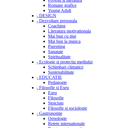
Povesti si literatura
Romane grafice
Young Adult
-
DESIGN
-
Dezvoltare personala
Coaching
Literatura motivationala
Mai bun cu tine
Mai bun la munca
Parenting
Sanatate
Spiritualitate
-
Ecologie si protectia mediului
Schimbari climatice
Sustenabilitate
-
EDUCATIE
Pedagogie
-
Filosofie si Eseu
Eseu
Filosofie
Stoicism
Filosofie si sociologie
-
Gastronomie
Oenologie
Retete internationale