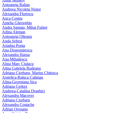
Alina Skultety
Antoaneta Ralian
Andreea Nicoleta Nistor
Alexandra Florescu
Anca Costea
Amelia Gheorghiu
Andra Samata, Mihai Fulger
Adina Aleman
Antoaneta Olteanu
Anda Sebesi
Ariadna Ponta
Ana Dragomirescu
Alexandra Hansa
Ana Mihailescu
Alina Marc Ciulacu
Alina Gabriela Rudeanu
Adriana Ciorbaru, Marius Chitosca
Angelica-Raluca Caliman
Alina-Georgiana Sica
Adriana Cerkez
Andreea-Catalina Draghici
Alexandru Macovei
Adriana Ciorbaru
Alexandra Costache
Adrian Orosanu