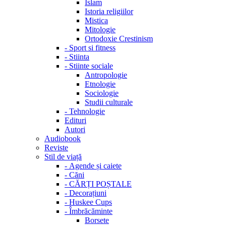
Islam
Istoria religiilor
Mistica
Mitologie
Ortodoxie Crestinism
-
Sport si fitness
-
Stiinta
-
Stiinte sociale
Antropologie
Etnologie
Sociologie
Studii culturale
-
Tehnologie
Edituri
Autori
Audiobook
Reviste
Stil de viață
-
Agende și caiete
-
Căni
-
CĂRȚI POȘTALE
-
Decorațiuni
-
Huskee Cups
-
Îmbrăcăminte
Borsete