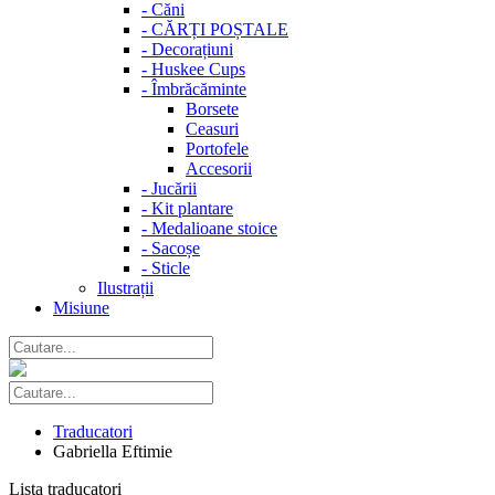
-
Căni
-
CĂRȚI POȘTALE
-
Decorațiuni
-
Huskee Cups
-
Îmbrăcăminte
Borsete
Ceasuri
Portofele
Accesorii
-
Jucării
-
Kit plantare
-
Medalioane stoice
-
Sacoșe
-
Sticle
Ilustrații
Misiune
Traducatori
Gabriella Eftimie
Lista traducatori