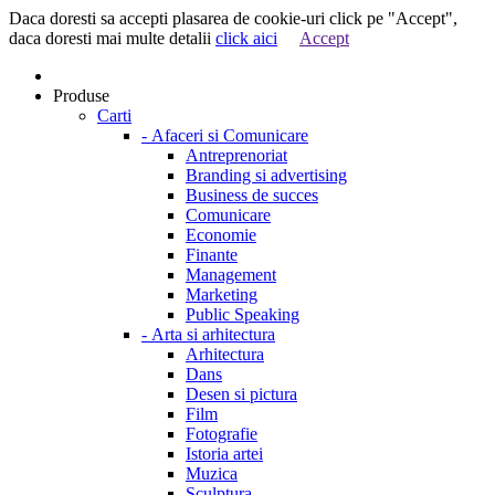
Daca doresti sa accepti plasarea de cookie-uri click pe "Accept",
daca doresti mai multe detalii
click aici
Accept
Produse
Carti
-
Afaceri si Comunicare
Antreprenoriat
Branding si advertising
Business de succes
Comunicare
Economie
Finante
Management
Marketing
Public Speaking
-
Arta si arhitectura
Arhitectura
Dans
Desen si pictura
Film
Fotografie
Istoria artei
Muzica
Sculptura