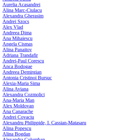
Aurelia Acasandrei
Alina Marc-Ciulacu
Alexandra Gherasim
Andrei Szocs
Alex Vlad
Andreea Dima
Ana Mihaiescu
Angela Cismas
Alina Panaitov
Adriana Trandafir
Andrei-Paul Corescu
Anca Bodogae
Andreea Demirgian
Antonia Cristinoi Bursuc
Alexia-Maria Sima
Alina Aviana
Alexandra Cozmolici
Ana-Maria Man
Alex Moldovan
Ana Canarache
Andrei Covaciu
Alexandru Philippide, I. Cassian‑Matasaru
Alina Popescu
Alina Bogdan
Alexandra Columban