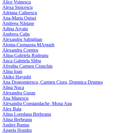
Alice Voinescu
Alexa Stoicescu
Adriana Calinescu
Ana-Maria Onisei
Andreea Năstase
Adina Arvatu
Andreea Calin
Alexandru Sahighian
Aloma-Ciomazga MArgarit
Alexandru Cormos
Alina-Gabriela Rudeanu
Anca Gabriela Sîrbu
Afrodita Carmen Cionchin
Alina Ioan
Akiko Hayashi
Ana Dragomirescu, Carmen Ciora, Domnica Drumea
Alina Nuca
Alexandru Gurau
Ana Manescu
Alexandra Constandache, Mona Apa
Alex Bala
Alina Loredana Brebeanu
Alina Brebeanu
Andrei Bantas
Angela Hondru