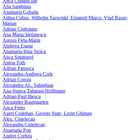
Anca Cristina Ilie
Ana Sarghiuta
Anamaria Gebaila
Adina Cobuz, Wilhelm Tauwinkl, Emanoil Marcu, Vlad Russo,
Marian
Adrian Ciubotaru
Ana Maria Stefanescu
Aurora Firta-Marin
Andreea Esanu
Anamaria-Irina Stoica
Anca Simitopol
Anton Toth
Adrian Patrusca
Alexandra-Andreea Cork
Adrian Cotora
Alexandru AL. Sahighian
Ana-Stanca Tabarasi-Hoffmann
Adrian-Paul Iliescu
Alexander Baumgarten
Anca Ferro
Aurel Codoban, George State, Lorin Ghiman
Alex. Cistelecan
Alexandru Cistelecan
Anamaria Pop
Andrei Corbea