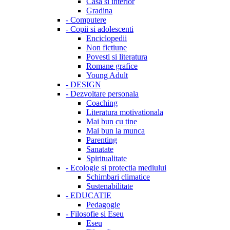
Casa si interior
Gradina
-
Computere
-
Copii si adolescenti
Enciclopedii
Non fictiune
Povesti si literatura
Romane grafice
Young Adult
-
DESIGN
-
Dezvoltare personala
Coaching
Literatura motivationala
Mai bun cu tine
Mai bun la munca
Parenting
Sanatate
Spiritualitate
-
Ecologie si protectia mediului
Schimbari climatice
Sustenabilitate
-
EDUCATIE
Pedagogie
-
Filosofie si Eseu
Eseu