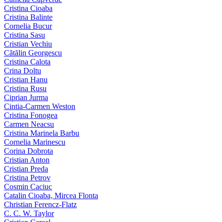
Cristina Cioaba
Cristina Balinte
Cornelia Bucur
Cristina Sasu
Cristian Vechiu
Cătălin Georgescu
Cristina Calota
Crina Doltu
Cristian Hanu
Cristina Rusu
Ciprian Jurma
Cintia-Carmen Weston
Cristina Fonogea
Carmen Neacsu
Cristina Marinela Barbu
Cornelia Marinescu
Corina Dobrota
Cristian Anton
Cristian Preda
Cristina Petrov
Cosmin Caciuc
Catalin Cioaba, Mircea Flonta
Christian Ferencz-Flatz
C. C. W. Taylor