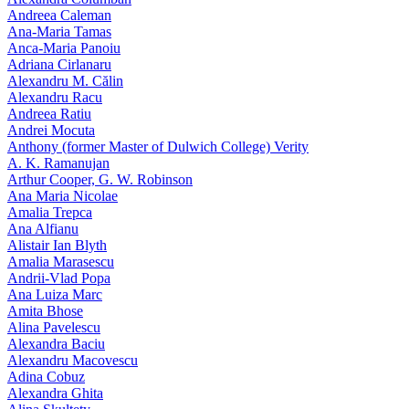
Andreea Caleman
Ana-Maria Tamas
Anca-Maria Panoiu
Adriana Cirlanaru
Alexandru M. Călin
Alexandru Racu
Andreea Ratiu
Andrei Mocuta
Anthony (former Master of Dulwich College) Verity
A. K. Ramanujan
Arthur Cooper, G. W. Robinson
Ana Maria Nicolae
Amalia Trepca
Ana Alfianu
Alistair Ian Blyth
Amalia Marasescu
Andrii-Vlad Popa
Ana Luiza Marc
Amita Bhose
Alina Pavelescu
Alexandra Baciu
Alexandru Macovescu
Adina Cobuz
Alexandra Ghita