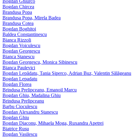
Bogdan Ghiurco
Bogdan Chircea
Brandusa Popa
Brandusa Popa, Mirela Badea
Brandusa Cotea
Bogdan Boghitoi
Baldea Constantinescu
Bianca Rizzoli
Bogdan Voiculescu
Bogdan Georgescu
Bianca Stanescu
Bogdan Georgescu, Monica Sibinescu
Bianca Paulevici
Bogdan Lepădatu, Tania Şiperco, Adrian Buz, Valentin Sălăgeanu
Bogdan Lepadatu
Bogdan Florea
Brindusa Prelipceanu, Emanoil Marcu
Bogdan Ghiu, Madalina Ghiu
Brindusa Prelipceanu
Barbu Cioculescu
Bogdan Alexandru Stanescu
Bogdan Ghiu
Bogdan Diaconu, Mihaela Moga, Ruxandra Apetrei
Biatrice Rusu
Bogdan Vasilescu