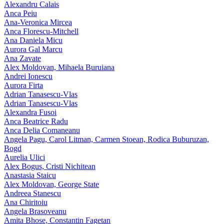
Alexandru Calais
Anca Peiu
Ana-Veronica Mircea
Anca Florescu-Mitchell
Ana Daniela Micu
Aurora Gal Marcu
Ana Zavate
Alex Moldovan, Mihaela Buruiana
Andrei Ionescu
Aurora Firta
Adrian Tanasescu‑Vlas
Adrian Tanasescu-Vlas
Alexandra Fusoi
Anca Beatrice Radu
Anca Delia Comaneanu
Angela Pagu, Carol Litman, Carmen Stoean, Rodica Buburuzan,
Bogd
Aurelia Ulici
Alex Bogus, Cristi Nichitean
Anastasia Staicu
Alex Moldovan, George State
Andreea Stanescu
Ana Chiritoiu
Angela Brasoveanu
Amita Bhose, Constantin Fagetan