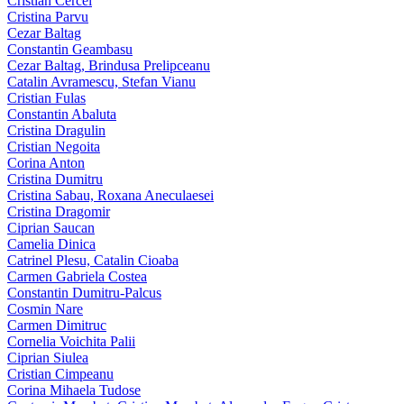
Cristian Cercel
Cristina Parvu
Cezar Baltag
Constantin Geambasu
Cezar Baltag, Brindusa Prelipceanu
Catalin Avramescu, Stefan Vianu
Cristian Fulas
Constantin Abaluta
Cristina Dragulin
Cristian Negoita
Corina Anton
Cristina Dumitru
Cristina Sabau, Roxana Aneculaesei
Cristina Dragomir
Ciprian Saucan
Camelia Dinica
Catrinel Plesu, Catalin Cioaba
Carmen Gabriela Costea
Constantin Dumitru-Palcus
Cosmin Nare
Carmen Dimitruc
Cornelia Voichita Palii
Ciprian Siulea
Cristian Cimpeanu
Corina Mihaela Tudose