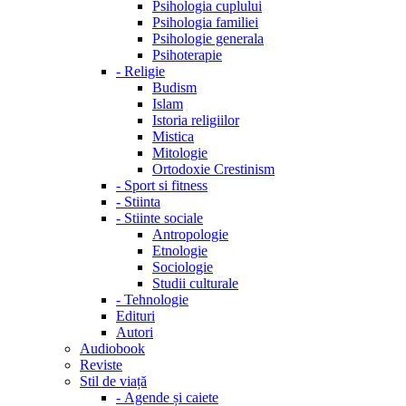
Psihologia cuplului
Psihologia familiei
Psihologie generala
Psihoterapie
-
Religie
Budism
Islam
Istoria religiilor
Mistica
Mitologie
Ortodoxie Crestinism
-
Sport si fitness
-
Stiinta
-
Stiinte sociale
Antropologie
Etnologie
Sociologie
Studii culturale
-
Tehnologie
Edituri
Autori
Audiobook
Reviste
Stil de viață
-
Agende și caiete