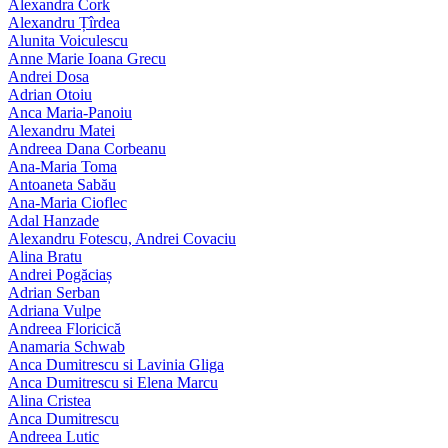
Alexandra Cork
Alexandru Țîrdea
Alunita Voiculescu
Anne Marie Ioana Grecu
Andrei Dosa
Adrian Otoiu
Anca Maria-Panoiu
Alexandru Matei
Andreea Dana Corbeanu
Ana-Maria Toma
Antoaneta Sabău
Ana-Maria Cioflec
Adal Hanzade
Alexandru Fotescu, Andrei Covaciu
Alina Bratu
Andrei Pogăciaș
Adrian Serban
Adriana Vulpe
Andreea Floricică
Anamaria Schwab
Anca Dumitrescu si Lavinia Gliga
Anca Dumitrescu si Elena Marcu
Alina Cristea
Anca Dumitrescu
Andreea Lutic