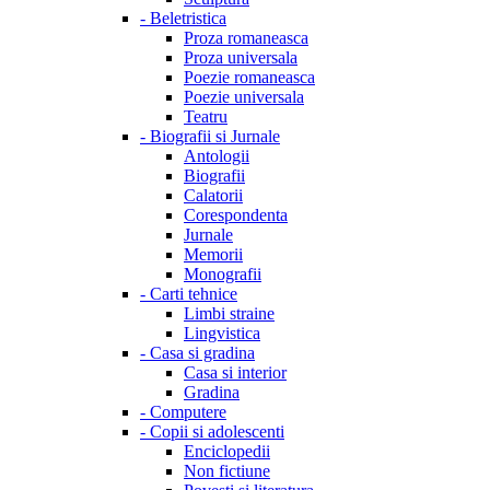
-
Beletristica
Proza romaneasca
Proza universala
Poezie romaneasca
Poezie universala
Teatru
-
Biografii si Jurnale
Antologii
Biografii
Calatorii
Corespondenta
Jurnale
Memorii
Monografii
-
Carti tehnice
Limbi straine
Lingvistica
-
Casa si gradina
Casa si interior
Gradina
-
Computere
-
Copii si adolescenti
Enciclopedii
Non fictiune