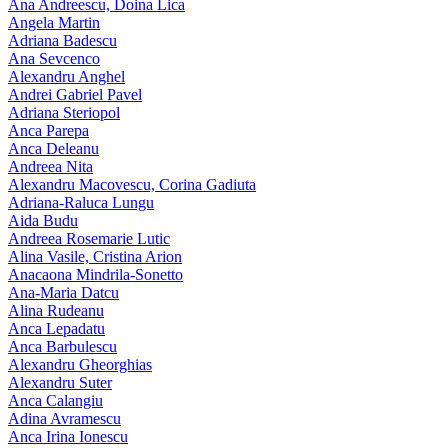
Ana Andreescu, Doina Lica
Angela Martin
Adriana Badescu
Ana Sevcenco
Alexandru Anghel
Andrei Gabriel Pavel
Adriana Steriopol
Anca Parepa
Anca Deleanu
Andreea Nita
Alexandru Macovescu, Corina Gadiuta
Adriana-Raluca Lungu
Aida Budu
Andreea Rosemarie Lutic
Alina Vasile, Cristina Arion
Anacaona Mindrila-Sonetto
Ana-Maria Datcu
Alina Rudeanu
Anca Lepadatu
Anca Barbulescu
Alexandru Gheorghias
Alexandru Suter
Anca Calangiu
Adina Avramescu
Anca Irina Ionescu