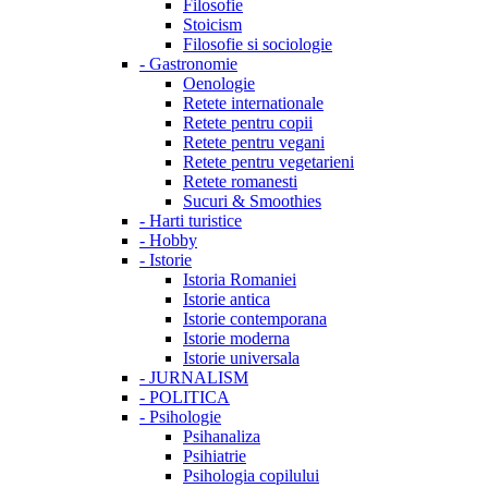
Filosofie
Stoicism
Filosofie si sociologie
-
Gastronomie
Oenologie
Retete internationale
Retete pentru copii
Retete pentru vegani
Retete pentru vegetarieni
Retete romanesti
Sucuri & Smoothies
-
Harti turistice
-
Hobby
-
Istorie
Istoria Romaniei
Istorie antica
Istorie contemporana
Istorie moderna
Istorie universala
-
JURNALISM
-
POLITICA
-
Psihologie
Psihanaliza
Psihiatrie
Psihologia copilului