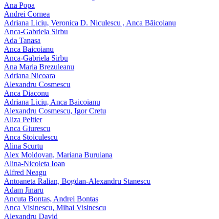
Ana Popa
Andrei Cornea
Adriana Liciu, Veronica D. Niculescu , Anca Băicoianu
Anca‑Gabriela Sirbu
Ada Tanasa
Anca Baicoianu
Anca-Gabriela Sirbu
Ana Maria Brezuleanu
Adriana Nicoara
Alexandru Cosmescu
Anca Diaconu
Adriana Liciu, Anca Baicoianu
Alexandru Cosmescu, Igor Cretu
Aliza Peltier
Anca Giurescu
Anca Stoiculescu
Alina Scurtu
Alex Moldovan, Mariana Buruiana
Alina-Nicoleta Ioan
Alfred Neagu
Antoaneta Ralian, Bogdan-Alexandru Stanescu
Adam Jinaru
Ancuta Bontas, Andrei Bontas
Anca Visinescu, Mihai Visinescu
Alexandru David