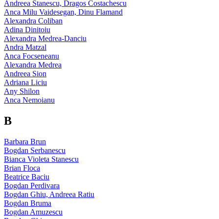
Andreea Stanescu, Dragos Costachescu
Anca Milu Vaidesegan, Dinu Flamand
Alexandra Coliban
Adina Dinitoiu
Alexandra Medrea-Danciu
Andra Matzal
Anca Focseneanu
Alexandra Medrea
Andreea Sion
Adriana Liciu
Any Shilon
Anca Nemoianu
B
Barbara Brun
Bogdan Serbanescu
Bianca Violeta Stanescu
Brian Floca
Beatrice Baciu
Bogdan Perdivara
Bogdan Ghiu, Andreea Ratiu
Bogdan Bruma
Bogdan Amuzescu