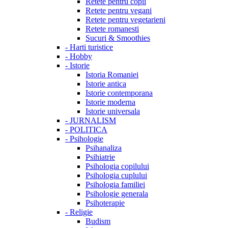
Retete pentru copii
Retete pentru vegani
Retete pentru vegetarieni
Retete romanesti
Sucuri & Smoothies
-
Harti turistice
-
Hobby
-
Istorie
Istoria Romaniei
Istorie antica
Istorie contemporana
Istorie moderna
Istorie universala
-
JURNALISM
-
POLITICA
-
Psihologie
Psihanaliza
Psihiatrie
Psihologia copilului
Psihologia cuplului
Psihologia familiei
Psihologie generala
Psihoterapie
-
Religie
Budism