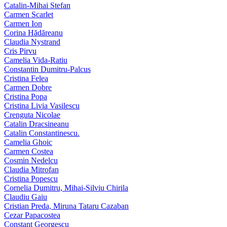
Catalin-Mihai Stefan
Carmen Scarlet
Carmen Ion
Corina Hădăreanu
Claudia Nystrand
Cris Pirvu
Camelia Vida-Ratiu
Constantin Dumitru‑Palcus
Cristina Felea
Carmen Dobre
Cristina Popa
Cristina Livia Vasilescu
Crenguta Nicolae
Catalin Dracsineanu
Catalin Constantinescu.
Camelia Ghoic
Carmen Costea
Cosmin Nedelcu
Claudia Mitrofan
Cristina Popescu
Cornelia Dumitru, Mihai‑Silviu Chirila
Claudiu Gaiu
Cristian Preda, Miruna Tataru Cazaban
Cezar Papacostea
Constant Georgescu