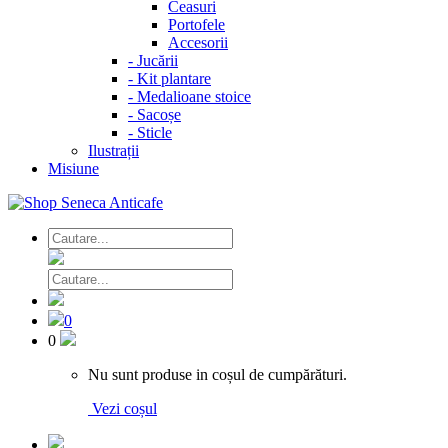
Ceasuri
Portofele
Accesorii
-
Jucării
-
Kit plantare
-
Medalioane stoice
-
Sacoșe
-
Sticle
Ilustrații
Misiune
0
0
Nu sunt produse in coșul de cumpărături.
Vezi coșul