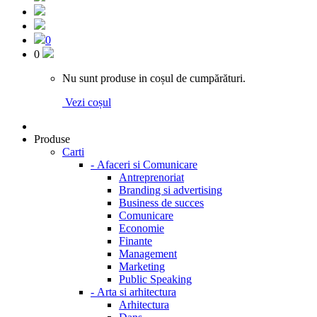
0
0
Nu sunt produse in coșul de cumpărături.
Vezi coșul
Produse
Carti
-
Afaceri si Comunicare
Antreprenoriat
Branding si advertising
Business de succes
Comunicare
Economie
Finante
Management
Marketing
Public Speaking
-
Arta si arhitectura
Arhitectura