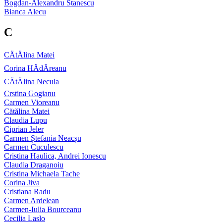
Bogdan-Alexandru Stanescu
Bianca Alecu
C
CÄtÄlina Matei
Corina HÄdÄreanu
CÄtÄlina Necula
Crstina Gogianu
Carmen Vioreanu
Cătălina Matei
Claudia Lupu
Ciprian Jeler
Carmen Ștefania Neacșu
Carmen Cuculescu
Cristina Haulica, Andrei Ionescu
Claudia Draganoiu
Cristina Michaela Tache
Corina Jiva
Cristiana Radu
Carmen Ardelean
Carmen-Iulia Bourceanu
Cecilia Laslo