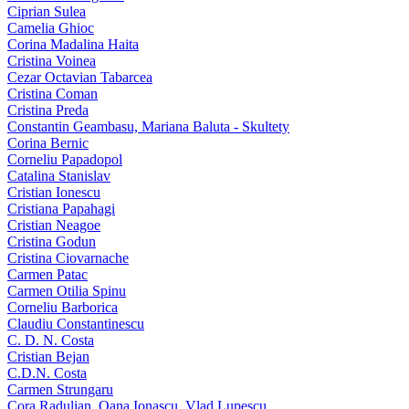
Ciprian Sulea
Camelia Ghioc
Corina Madalina Haita
Cristina Voinea
Cezar Octavian Tabarcea
Cristina Coman
Cristina Preda
Constantin Geambasu, Mariana Baluta - Skultety
Corina Bernic
Corneliu Papadopol
Catalina Stanislav
Cristian Ionescu
Cristiana Papahagi
Cristian Neagoe
Cristina Godun
Cristina Ciovarnache
Carmen Patac
Carmen Otilia Spinu
Corneliu Barborica
Claudiu Constantinescu
C. D. N. Costa
Cristian Bejan
C.D.N. Costa
Carmen Strungaru
Cora Radulian, Oana Ionascu, Vlad Lupescu