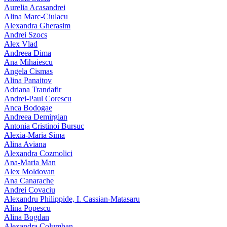
Aurelia Acasandrei
Alina Marc-Ciulacu
Alexandra Gherasim
Andrei Szocs
Alex Vlad
Andreea Dima
Ana Mihaiescu
Angela Cismas
Alina Panaitov
Adriana Trandafir
Andrei-Paul Corescu
Anca Bodogae
Andreea Demirgian
Antonia Cristinoi Bursuc
Alexia-Maria Sima
Alina Aviana
Alexandra Cozmolici
Ana-Maria Man
Alex Moldovan
Ana Canarache
Andrei Covaciu
Alexandru Philippide, I. Cassian‑Matasaru
Alina Popescu
Alina Bogdan
Alexandra Columban