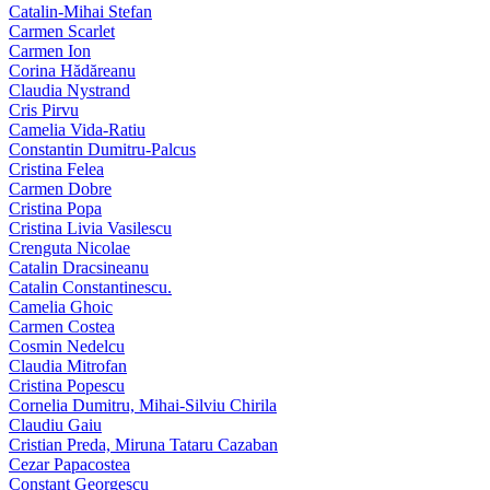
Catalin-Mihai Stefan
Carmen Scarlet
Carmen Ion
Corina Hădăreanu
Claudia Nystrand
Cris Pirvu
Camelia Vida-Ratiu
Constantin Dumitru‑Palcus
Cristina Felea
Carmen Dobre
Cristina Popa
Cristina Livia Vasilescu
Crenguta Nicolae
Catalin Dracsineanu
Catalin Constantinescu.
Camelia Ghoic
Carmen Costea
Cosmin Nedelcu
Claudia Mitrofan
Cristina Popescu
Cornelia Dumitru, Mihai‑Silviu Chirila
Claudiu Gaiu
Cristian Preda, Miruna Tataru Cazaban
Cezar Papacostea
Constant Georgescu