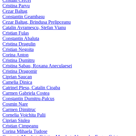
Cristian Cercel
Cristina Parvu
Cezar Baltag
Constantin Geambasu
Cezar Baltag, Brindusa Prelipceanu
Catalin Avramescu, Stefan Vianu
Cristian Fulas
Constantin Abaluta
Cristina Dragulin
Cristian Negoita
Corina Anton
Cristina Dumitru
Cristina Sabau, Roxana Aneculaesei
Cristina Dragomir
Ciprian Saucan
Camelia Dinica
Catrinel Plesu, Catalin Cioaba
Carmen Gabriela Costea
Constantin Dumitru-Palcus
Cosmin Nare
Carmen Dimitruc
Cornelia Voichita Palii
Ciprian Siulea
Cristian Cimpeanu
Corina Mihaela Tudose