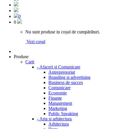
0
0
Nu sunt produse in coșul de cumpărături.
Vezi coșul
Produse
Carti
-
Afaceri si Comunicare
Antreprenoriat
Branding si advertising
Business de succes
Comunicare
Economie
Finante
Management
Marketing
Public Speaking
-
Arta si arhitectura
Arhitectura