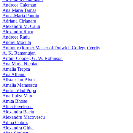
Andreea Caleman
Ana-Maria Tamas
Anca-Maria Panoiu
Adriana Cirlanaru
Alexandru M. Călin
Alexandru Racu
Andreea Ratiu
Andrei Mocuta
Anthony (former Master of Dulwich College) Verity
A. K. Ramanujan
Arthur Cooper, G. W. Robinson
Ana Maria Nicolae
Amalia Trepca
Ana Alfianu
Alistair Ian Blyth
Amalia Marasescu
Andrii-Vlad Popa
Ana Luiza Marc
Amita Bhose
Alina Pavelescu
Alexandra Baciu
Alexandru Macovescu
Adina Cobuz
Alexandra Ghita