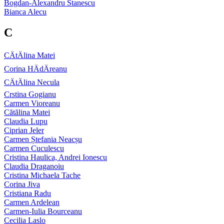
Bogdan-Alexandru Stanescu
Bianca Alecu
C
CÄtÄlina Matei
Corina HÄdÄreanu
CÄtÄlina Necula
Crstina Gogianu
Carmen Vioreanu
Cătălina Matei
Claudia Lupu
Ciprian Jeler
Carmen Ștefania Neacșu
Carmen Cuculescu
Cristina Haulica, Andrei Ionescu
Claudia Draganoiu
Cristina Michaela Tache
Corina Jiva
Cristiana Radu
Carmen Ardelean
Carmen-Iulia Bourceanu
Cecilia Laslo