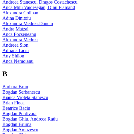
Andreea Stanescu, Dragos Costachescu
Anca Milu Vaidesegan, Dinu Flamand
Alexandra Coliban
Adina Dinitoiu
Alexandra Medrea-Danciu
Andra Matzal
Anca Focseneanu
Alexandra Medrea
Andreea Sion
Adriana Liciu
Any Shilon
Anca Nemoianu
B
Barbara Brun
Bogdan Serbanescu
Bianca Violeta Stanescu
Brian Floca
Beatrice Baciu
Bogdan Perdivara
Bogdan Ghiu, Andreea Ratiu
Bogdan Bruma
Bogdan Amuzescu