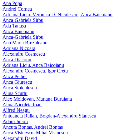
Ana Popa
Andrei Cornea
Adriana Liciu, Veronica D. Niculescu , Anca Băicoianu
Anca‑Gabriela Sirbu
Ada Tanasa
Anca Baicoianu
Anca-Gabriela Sirbu
Ana Maria Brezuleanu
Adriana Nicoara
Alexandru Cosmescu
Anca Diaconu
Adriana Liciu, Anca Baicoianu
Alexandru Cosmescu, Igor Cretu
Aliza Peltier
Anca Giurescu
Anca Stoiculescu
Alina Scurtu
Alex Moldovan, Mariana Buruiana
Alina-Nicoleta Ioan
Alfred Neagu
Antoaneta Ralian, Bogdan-Alexandru Stanescu
Adam Jinaru
Ancuta Bontas, Andrei Bontas
Anca Visinescu, Mihai Visinescu
Alexandru David