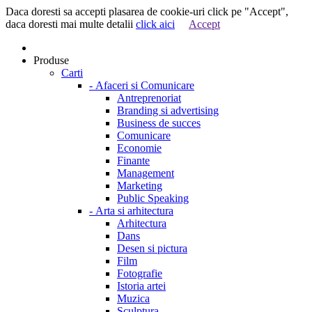
Daca doresti sa accepti plasarea de cookie-uri click pe "Accept",
daca doresti mai multe detalii
click aici
Accept
Produse
Carti
-
Afaceri si Comunicare
Antreprenoriat
Branding si advertising
Business de succes
Comunicare
Economie
Finante
Management
Marketing
Public Speaking
-
Arta si arhitectura
Arhitectura
Dans
Desen si pictura
Film
Fotografie
Istoria artei
Muzica
Sculptura