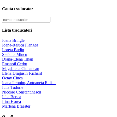
Cauta traducator
Lista traducatori
Ioana Bringle
Ioana-Raluca Flangea
Loreta Budin
Stefania Mincu
Diana-Elena Tihan
Emanoil Cerbu
Magdalena Ciubancan
Elena Dragusin-Richard
Octav Ciuca
Ioana Ieronim, Antoaneta Ralian
Iulia Tudorie
Nicolae Constantinescu
Iulia Bertea
Irina Horea
Marlena Braester