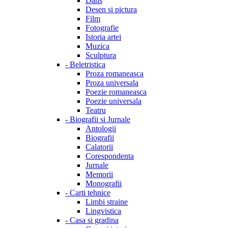
Dans
Desen si pictura
Film
Fotografie
Istoria artei
Muzica
Sculptura
-
Beletristica
Proza romaneasca
Proza universala
Poezie romaneasca
Poezie universala
Teatru
-
Biografii si Jurnale
Antologii
Biografii
Calatorii
Corespondenta
Jurnale
Memorii
Monografii
-
Carti tehnice
Limbi straine
Lingvistica
-
Casa si gradina