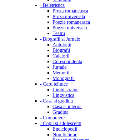
-
Beletristica
Proza romaneasca
Proza universala
Poezie romaneasca
Poezie universala
Teatru
-
Biografii si Jurnale
Antologii
Biografii
Calatorii
Corespondenta
Jurnale
Memorii
Monografii
-
Carti tehnice
Limbi straine
Lingvistica
-
Casa si gradina
Casa si interior
Gradina
-
Computere
-
Copii si adolescenti
Enciclopedii
Non fictiune