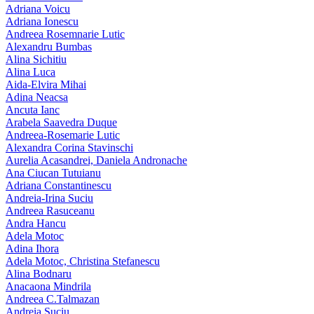
Adriana Voicu
Adriana Ionescu
Andreea Rosemnarie Lutic
Alexandru Bumbas
Alina Sichitiu
Alina Luca
Aida-Elvira Mihai
Adina Neacsa
Ancuta Ianc
Arabela Saavedra Duque
Andreea-Rosemarie Lutic
Alexandra Corina Stavinschi
Aurelia Acasandrei, Daniela Andronache
Ana Ciucan Tutuianu
Adriana Constantinescu
Andreia-Irina Suciu
Andreea Rasuceanu
Andra Hancu
Adela Motoc
Adina Ihora
Adela Motoc, Christina Stefanescu
Alina Bodnaru
Anacaona Mindrila
Andreea C.Talmazan
Andreia Suciu