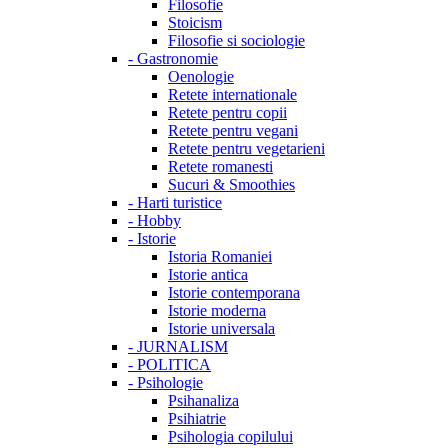
Filosofie
Stoicism
Filosofie si sociologie
-
Gastronomie
Oenologie
Retete internationale
Retete pentru copii
Retete pentru vegani
Retete pentru vegetarieni
Retete romanesti
Sucuri & Smoothies
-
Harti turistice
-
Hobby
-
Istorie
Istoria Romaniei
Istorie antica
Istorie contemporana
Istorie moderna
Istorie universala
-
JURNALISM
-
POLITICA
-
Psihologie
Psihanaliza
Psihiatrie
Psihologia copilului