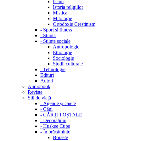
Islam
Istoria religiilor
Mistica
Mitologie
Ortodoxie Crestinism
-
Sport si fitness
-
Stiinta
-
Stiinte sociale
Antropologie
Etnologie
Sociologie
Studii culturale
-
Tehnologie
Edituri
Autori
Audiobook
Reviste
Stil de viață
-
Agende și caiete
-
Căni
-
CĂRȚI POȘTALE
-
Decorațiuni
-
Huskee Cups
-
Îmbrăcăminte
Borsete