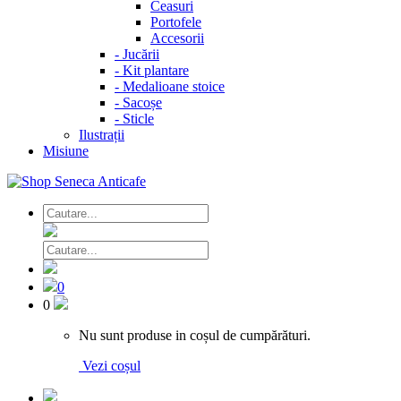
Ceasuri
Portofele
Accesorii
-
Jucării
-
Kit plantare
-
Medalioane stoice
-
Sacoșe
-
Sticle
Ilustrații
Misiune
0
0
Nu sunt produse in coșul de cumpărături.
Vezi coșul