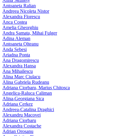
Alina Skultety
Antoaneta Ralian
Andreea Nicoleta Nistor
Alexandra Florescu
Anca Costea
Amelia Gheorghiu
Andra Samata, Mihai Fulger
Adina Aleman
Antoaneta Olteanu
Anda Sebesi
Ariadna Ponta
Ana Dragomirescu
Alexandra Hansa
Ana Mihailescu
Alina Marc Ciulacu
Alina Gabriela Rudeanu
Adriana Ciorbaru, Marius Chitosca
Angelica-Raluca Caliman
Alina-Georgiana Sica
Adriana Cerkez
Andreea-Catalina Draghici
Alexandru Macovei
Adriana Ciorbaru
Alexandra Costache
Adrian Orosanu