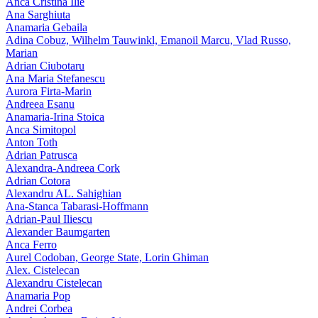
Anca Cristina Ilie
Ana Sarghiuta
Anamaria Gebaila
Adina Cobuz, Wilhelm Tauwinkl, Emanoil Marcu, Vlad Russo,
Marian
Adrian Ciubotaru
Ana Maria Stefanescu
Aurora Firta-Marin
Andreea Esanu
Anamaria-Irina Stoica
Anca Simitopol
Anton Toth
Adrian Patrusca
Alexandra-Andreea Cork
Adrian Cotora
Alexandru AL. Sahighian
Ana-Stanca Tabarasi-Hoffmann
Adrian-Paul Iliescu
Alexander Baumgarten
Anca Ferro
Aurel Codoban, George State, Lorin Ghiman
Alex. Cistelecan
Alexandru Cistelecan
Anamaria Pop
Andrei Corbea