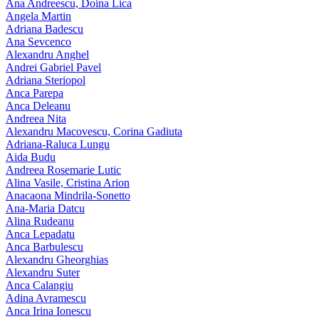
Ana Andreescu, Doina Lica
Angela Martin
Adriana Badescu
Ana Sevcenco
Alexandru Anghel
Andrei Gabriel Pavel
Adriana Steriopol
Anca Parepa
Anca Deleanu
Andreea Nita
Alexandru Macovescu, Corina Gadiuta
Adriana-Raluca Lungu
Aida Budu
Andreea Rosemarie Lutic
Alina Vasile, Cristina Arion
Anacaona Mindrila-Sonetto
Ana-Maria Datcu
Alina Rudeanu
Anca Lepadatu
Anca Barbulescu
Alexandru Gheorghias
Alexandru Suter
Anca Calangiu
Adina Avramescu
Anca Irina Ionescu