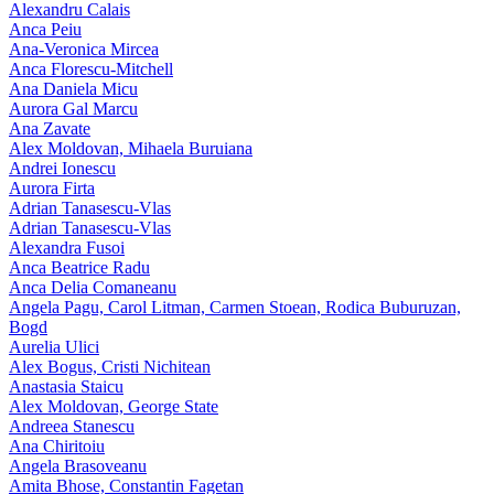
Alexandru Calais
Anca Peiu
Ana-Veronica Mircea
Anca Florescu-Mitchell
Ana Daniela Micu
Aurora Gal Marcu
Ana Zavate
Alex Moldovan, Mihaela Buruiana
Andrei Ionescu
Aurora Firta
Adrian Tanasescu‑Vlas
Adrian Tanasescu-Vlas
Alexandra Fusoi
Anca Beatrice Radu
Anca Delia Comaneanu
Angela Pagu, Carol Litman, Carmen Stoean, Rodica Buburuzan,
Bogd
Aurelia Ulici
Alex Bogus, Cristi Nichitean
Anastasia Staicu
Alex Moldovan, George State
Andreea Stanescu
Ana Chiritoiu
Angela Brasoveanu
Amita Bhose, Constantin Fagetan