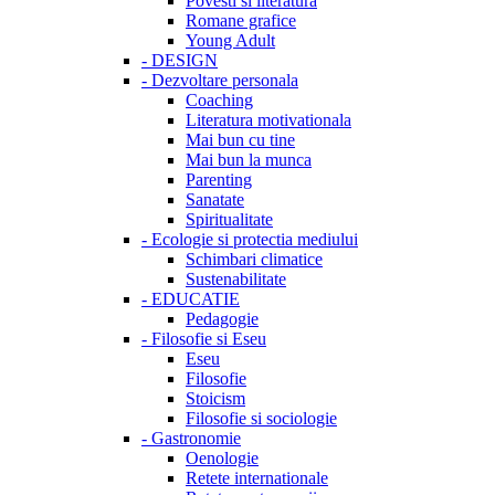
Povesti si literatura
Romane grafice
Young Adult
-
DESIGN
-
Dezvoltare personala
Coaching
Literatura motivationala
Mai bun cu tine
Mai bun la munca
Parenting
Sanatate
Spiritualitate
-
Ecologie si protectia mediului
Schimbari climatice
Sustenabilitate
-
EDUCATIE
Pedagogie
-
Filosofie si Eseu
Eseu
Filosofie
Stoicism
Filosofie si sociologie
-
Gastronomie
Oenologie
Retete internationale