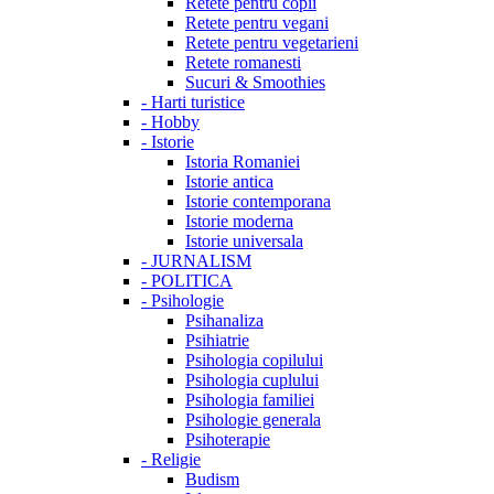
Retete pentru copii
Retete pentru vegani
Retete pentru vegetarieni
Retete romanesti
Sucuri & Smoothies
-
Harti turistice
-
Hobby
-
Istorie
Istoria Romaniei
Istorie antica
Istorie contemporana
Istorie moderna
Istorie universala
-
JURNALISM
-
POLITICA
-
Psihologie
Psihanaliza
Psihiatrie
Psihologia copilului
Psihologia cuplului
Psihologia familiei
Psihologie generala
Psihoterapie
-
Religie
Budism