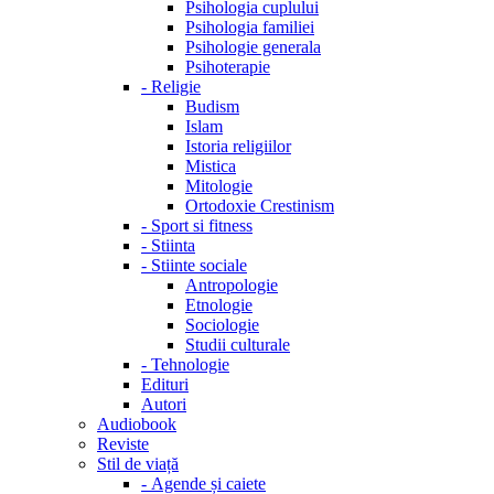
Psihologia cuplului
Psihologia familiei
Psihologie generala
Psihoterapie
-
Religie
Budism
Islam
Istoria religiilor
Mistica
Mitologie
Ortodoxie Crestinism
-
Sport si fitness
-
Stiinta
-
Stiinte sociale
Antropologie
Etnologie
Sociologie
Studii culturale
-
Tehnologie
Edituri
Autori
Audiobook
Reviste
Stil de viață
-
Agende și caiete