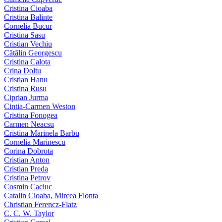
Cristina Cioaba
Cristina Balinte
Cornelia Bucur
Cristina Sasu
Cristian Vechiu
Cătălin Georgescu
Cristina Calota
Crina Doltu
Cristian Hanu
Cristina Rusu
Ciprian Jurma
Cintia-Carmen Weston
Cristina Fonogea
Carmen Neacsu
Cristina Marinela Barbu
Cornelia Marinescu
Corina Dobrota
Cristian Anton
Cristian Preda
Cristina Petrov
Cosmin Caciuc
Catalin Cioaba, Mircea Flonta
Christian Ferencz-Flatz
C. C. W. Taylor