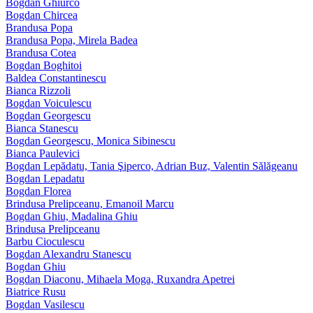
Bogdan Ghiurco
Bogdan Chircea
Brandusa Popa
Brandusa Popa, Mirela Badea
Brandusa Cotea
Bogdan Boghitoi
Baldea Constantinescu
Bianca Rizzoli
Bogdan Voiculescu
Bogdan Georgescu
Bianca Stanescu
Bogdan Georgescu, Monica Sibinescu
Bianca Paulevici
Bogdan Lepădatu, Tania Şiperco, Adrian Buz, Valentin Sălăgeanu
Bogdan Lepadatu
Bogdan Florea
Brindusa Prelipceanu, Emanoil Marcu
Bogdan Ghiu, Madalina Ghiu
Brindusa Prelipceanu
Barbu Cioculescu
Bogdan Alexandru Stanescu
Bogdan Ghiu
Bogdan Diaconu, Mihaela Moga, Ruxandra Apetrei
Biatrice Rusu
Bogdan Vasilescu