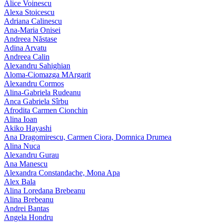
Alice Voinescu
Alexa Stoicescu
Adriana Calinescu
Ana-Maria Onisei
Andreea Năstase
Adina Arvatu
Andreea Calin
Alexandru Sahighian
Aloma-Ciomazga MArgarit
Alexandru Cormos
Alina-Gabriela Rudeanu
Anca Gabriela Sîrbu
Afrodita Carmen Cionchin
Alina Ioan
Akiko Hayashi
Ana Dragomirescu, Carmen Ciora, Domnica Drumea
Alina Nuca
Alexandru Gurau
Ana Manescu
Alexandra Constandache, Mona Apa
Alex Bala
Alina Loredana Brebeanu
Alina Brebeanu
Andrei Bantas
Angela Hondru