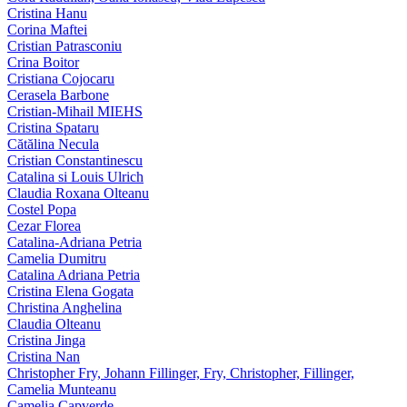
Cristina Hanu
Corina Maftei
Cristian Patrasconiu
Crina Boitor
Cristiana Cojocaru
Cerasela Barbone
Cristian-Mihail MIEHS
Cristina Spataru
Cătălina Necula
Cristian Constantinescu
Catalina si Louis Ulrich
Claudia Roxana Olteanu
Costel Popa
Cezar Florea
Catalina-Adriana Petria
Camelia Dumitru
Catalina Adriana Petria
Cristina Elena Gogata
Christina Anghelina
Claudia Olteanu
Cristina Jinga
Cristina Nan
Christopher Fry, Johann Fillinger, Fry, Christopher, Fillinger,
Camelia Munteanu
Camelia Capverde