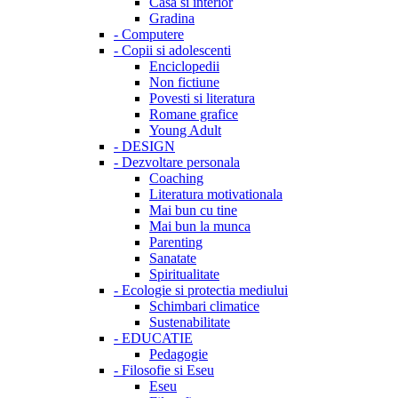
Casa si interior
Gradina
-
Computere
-
Copii si adolescenti
Enciclopedii
Non fictiune
Povesti si literatura
Romane grafice
Young Adult
-
DESIGN
-
Dezvoltare personala
Coaching
Literatura motivationala
Mai bun cu tine
Mai bun la munca
Parenting
Sanatate
Spiritualitate
-
Ecologie si protectia mediului
Schimbari climatice
Sustenabilitate
-
EDUCATIE
Pedagogie
-
Filosofie si Eseu
Eseu