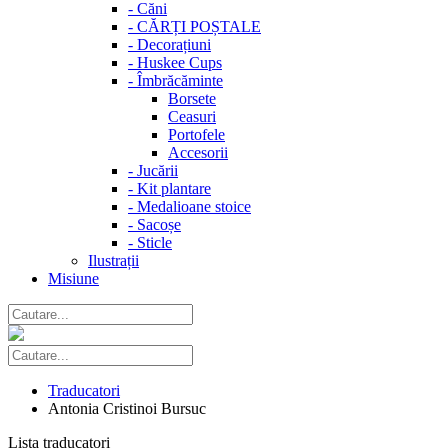
-
Căni
-
CĂRȚI POȘTALE
-
Decorațiuni
-
Huskee Cups
-
Îmbrăcăminte
Borsete
Ceasuri
Portofele
Accesorii
-
Jucării
-
Kit plantare
-
Medalioane stoice
-
Sacoșe
-
Sticle
Ilustrații
Misiune
Traducatori
Antonia Cristinoi Bursuc
Lista traducatori