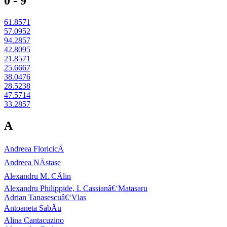
0 - 9
61.8571
57.0952
94.2857
42.8095
21.8571
25.6667
38.0476
28.5238
47.5714
33.2857
A
Andreea FloricicÄ
Andreea NÄstase
Alexandru M. CÄlin
Alexandru Philippide, I. Cassianâ€‘Matasaru
Adrian Tanasescuâ€‘Vlas
Antoaneta SabÄu
Alina Cantacuzino