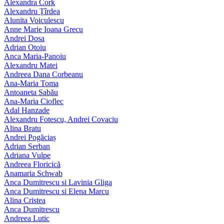
Alexandra Cork
Alexandru Țîrdea
Alunita Voiculescu
Anne Marie Ioana Grecu
Andrei Dosa
Adrian Otoiu
Anca Maria-Panoiu
Alexandru Matei
Andreea Dana Corbeanu
Ana-Maria Toma
Antoaneta Sabău
Ana-Maria Cioflec
Adal Hanzade
Alexandru Fotescu, Andrei Covaciu
Alina Bratu
Andrei Pogăciaș
Adrian Serban
Adriana Vulpe
Andreea Floricică
Anamaria Schwab
Anca Dumitrescu si Lavinia Gliga
Anca Dumitrescu si Elena Marcu
Alina Cristea
Anca Dumitrescu
Andreea Lutic