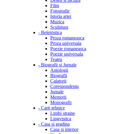
Desen si pictura
Film
Fotografie
Istoria artei
Muzica
Sculptura
-
Beletristica
Proza romaneasca
Proza universala
Poezie romaneasca
Poezie universala
Teatru
-
Biografii si Jurnale
Antologii
Biografii
Calatorii
Corespondenta
Jurnale
Memorii
Monografii
-
Carti tehnice
Limbi straine
Lingvistica
-
Casa si gradina
Casa si interior