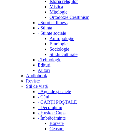
Istoria religiilor
Mistica
Mitologie
Ortodoxie Crestinism
-
Sport si fitness
-
Stiinta
-
Stiinte sociale
Antropologie
Etnologie
Sociologie
Studii culturale
-
Tehnologie
Edituri
Autori
Audiobook
Reviste
Stil de viață
-
Agende și caiete
-
Căni
-
CĂRȚI POȘTALE
-
Decorațiuni
-
Huskee Cups
-
Îmbrăcăminte
Borsete
Ceasuri