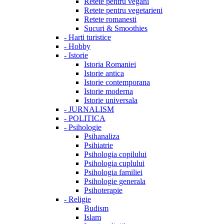
Retete pentru vegani
Retete pentru vegetarieni
Retete romanesti
Sucuri & Smoothies
-
Harti turistice
-
Hobby
-
Istorie
Istoria Romaniei
Istorie antica
Istorie contemporana
Istorie moderna
Istorie universala
-
JURNALISM
-
POLITICA
-
Psihologie
Psihanaliza
Psihiatrie
Psihologia copilului
Psihologia cuplului
Psihologia familiei
Psihologie generala
Psihoterapie
-
Religie
Budism
Islam