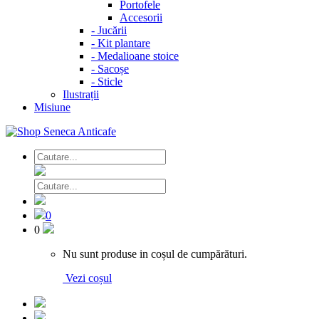
Portofele
Accesorii
-
Jucării
-
Kit plantare
-
Medalioane stoice
-
Sacoșe
-
Sticle
Ilustrații
Misiune
0
0
Nu sunt produse in coșul de cumpărături.
Vezi coșul