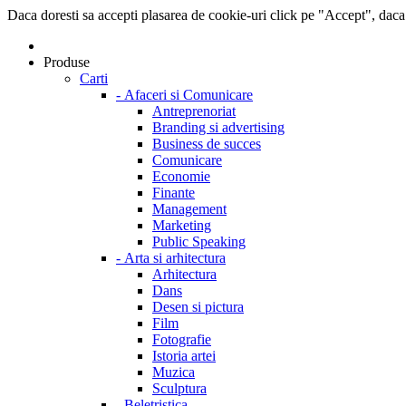
Daca doresti sa accepti plasarea de cookie-uri click pe "Accept", daca
Produse
Carti
-
Afaceri si Comunicare
Antreprenoriat
Branding si advertising
Business de succes
Comunicare
Economie
Finante
Management
Marketing
Public Speaking
-
Arta si arhitectura
Arhitectura
Dans
Desen si pictura
Film
Fotografie
Istoria artei
Muzica
Sculptura
-
Beletristica