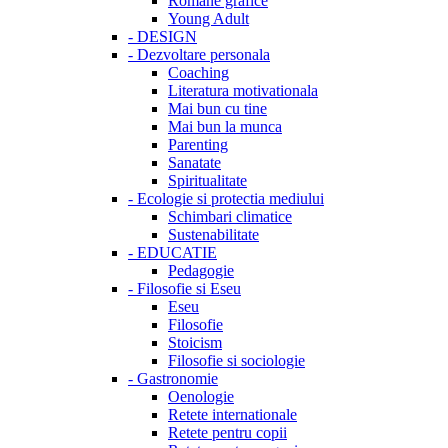
Romane grafice
Young Adult
-
DESIGN
-
Dezvoltare personala
Coaching
Literatura motivationala
Mai bun cu tine
Mai bun la munca
Parenting
Sanatate
Spiritualitate
-
Ecologie si protectia mediului
Schimbari climatice
Sustenabilitate
-
EDUCATIE
Pedagogie
-
Filosofie si Eseu
Eseu
Filosofie
Stoicism
Filosofie si sociologie
-
Gastronomie
Oenologie
Retete internationale
Retete pentru copii