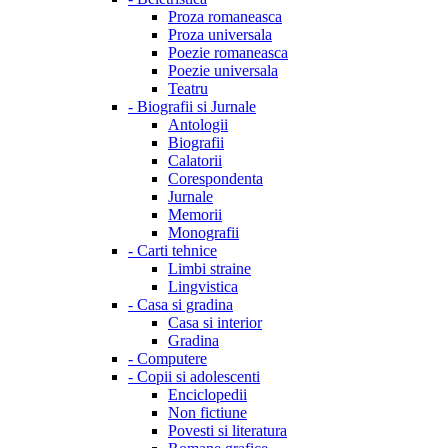
Proza romaneasca
Proza universala
Poezie romaneasca
Poezie universala
Teatru
-
Biografii si Jurnale
Antologii
Biografii
Calatorii
Corespondenta
Jurnale
Memorii
Monografii
-
Carti tehnice
Limbi straine
Lingvistica
-
Casa si gradina
Casa si interior
Gradina
-
Computere
-
Copii si adolescenti
Enciclopedii
Non fictiune
Povesti si literatura