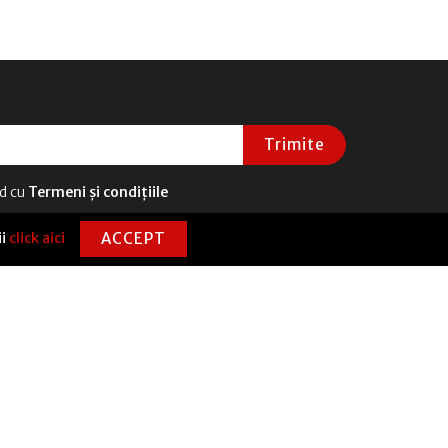
Trimite
rd cu
Termeni și condițiile
ii
click aici
ACCEPT
CONTACT
0720 331 100
contact@senecanticafe.ro
Str. Ion Mincu Nr. 1, Sector 1, București