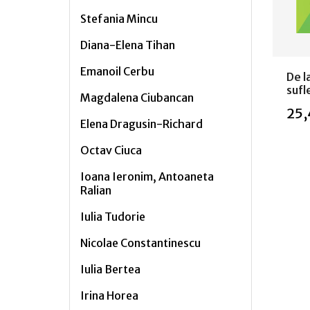
Stefania Mincu
Diana-Elena Tihan
Emanoil Cerbu
De la
sufl
Magdalena Ciubancan
25,
Elena Dragusin-Richard
Octav Ciuca
Ioana Ieronim, Antoaneta
Ralian
Ada
Iulia Tudorie
Nicolae Constantinescu
Iulia Bertea
Irina Horea