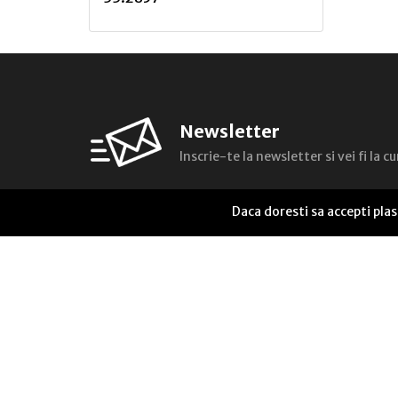
A
Andreea FloricicÄ
Andreea NÄstase
Newsletter
Alexandru M. CÄlin
Inscrie-te la newsletter si vei fi la 
Alexandru Philippide, I.
Cassianâ€‘Matasaru
Daca doresti sa accepti pla
Adrian Tanasescuâ€‘Vlas
Antoaneta SabÄu
Alina Cantacuzino
Alexandra Cork
Alexandru Țîrdea
Alunita Voiculescu