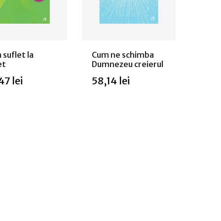
 suflet la
Cum ne schimba
et
Dumnezeu creierul
47 lei
58,14 lei
ugă in
Stoc
epuizat
coș