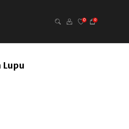
0
0
 Lupu