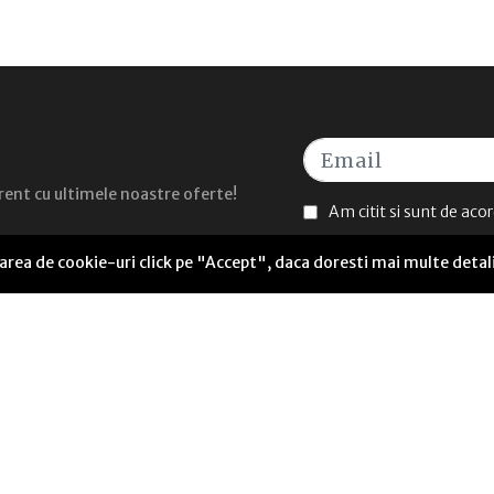
curent cu ultimele noastre oferte!
Am citit si sunt de aco
sarea de cookie-uri click pe "Accept", daca doresti mai multe detal
UTILE
Seneca Anticafe Coworking
ANPC Soluționarea alternativă a litigiilor
Termeni și condiții
Politică de livrare
Politică cookies