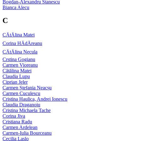
Bogdan-Alexandru Stanescu
Bianca Alecu
C
CÄtÄlina Matei
Corina HÄdÄreanu
CÄtÄlina Necula
Crstina Gogianu
Carmen Vioreanu
Cătălina Matei
Claudia Lupu
Ciprian Jeler
Carmen Ștefania Neacșu
Carmen Cuculescu
Cristina Haulica, Andrei Ionescu
Claudia Draganoiu
Cristina Michaela Tache
Corina Jiva
Cristiana Radu
Carmen Ardelean
Carmen-Iulia Bourceanu
Cecilia Laslo