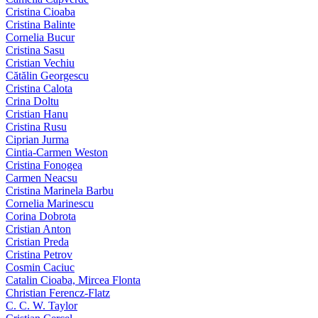
Cristina Cioaba
Cristina Balinte
Cornelia Bucur
Cristina Sasu
Cristian Vechiu
Cătălin Georgescu
Cristina Calota
Crina Doltu
Cristian Hanu
Cristina Rusu
Ciprian Jurma
Cintia-Carmen Weston
Cristina Fonogea
Carmen Neacsu
Cristina Marinela Barbu
Cornelia Marinescu
Corina Dobrota
Cristian Anton
Cristian Preda
Cristina Petrov
Cosmin Caciuc
Catalin Cioaba, Mircea Flonta
Christian Ferencz-Flatz
C. C. W. Taylor