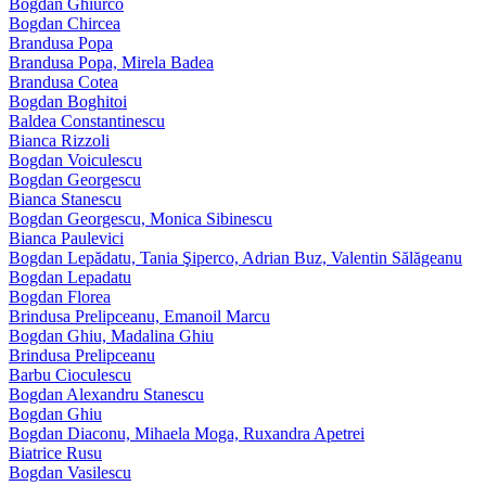
Bogdan Ghiurco
Bogdan Chircea
Brandusa Popa
Brandusa Popa, Mirela Badea
Brandusa Cotea
Bogdan Boghitoi
Baldea Constantinescu
Bianca Rizzoli
Bogdan Voiculescu
Bogdan Georgescu
Bianca Stanescu
Bogdan Georgescu, Monica Sibinescu
Bianca Paulevici
Bogdan Lepădatu, Tania Şiperco, Adrian Buz, Valentin Sălăgeanu
Bogdan Lepadatu
Bogdan Florea
Brindusa Prelipceanu, Emanoil Marcu
Bogdan Ghiu, Madalina Ghiu
Brindusa Prelipceanu
Barbu Cioculescu
Bogdan Alexandru Stanescu
Bogdan Ghiu
Bogdan Diaconu, Mihaela Moga, Ruxandra Apetrei
Biatrice Rusu
Bogdan Vasilescu