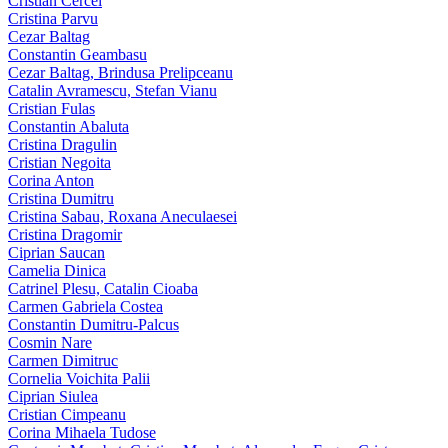
Cristian Cercel
Cristina Parvu
Cezar Baltag
Constantin Geambasu
Cezar Baltag, Brindusa Prelipceanu
Catalin Avramescu, Stefan Vianu
Cristian Fulas
Constantin Abaluta
Cristina Dragulin
Cristian Negoita
Corina Anton
Cristina Dumitru
Cristina Sabau, Roxana Aneculaesei
Cristina Dragomir
Ciprian Saucan
Camelia Dinica
Catrinel Plesu, Catalin Cioaba
Carmen Gabriela Costea
Constantin Dumitru-Palcus
Cosmin Nare
Carmen Dimitruc
Cornelia Voichita Palii
Ciprian Siulea
Cristian Cimpeanu
Corina Mihaela Tudose