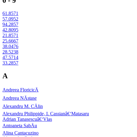
0 - 9
61.8571
57.0952
94.2857
42.8095
21.8571
25.6667
38.0476
28.5238
47.5714
33.2857
A
Andreea FloricicÄ
Andreea NÄstase
Alexandru M. CÄlin
Alexandru Philippide, I. Cassianâ€‘Matasaru
Adrian Tanasescuâ€‘Vlas
Antoaneta SabÄu
Alina Cantacuzino