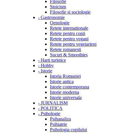
Filosofie
Stoicism
Filosofie si sociologie
-
Gastronomie
Oenologie
Retete internationale
Retete pentru copii
Retete pentru vegani
Retete pentru vegetarieni
Retete romanesti
Sucuri & Smoothies
-
Harti turistice
-
Hobby
-
Istorie
Istoria Romaniei
Istorie antica
Istorie contemporana
Istorie moderna
Istorie universala
-
JURNALISM
-
POLITICA
-
Psihologie
Psihanaliza
Psihiatrie
Psihologia copilului