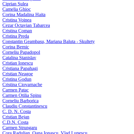
Ciprian Sulea
Camelia Ghioc
Corina Madalina Haita
Cristina Voinea
Cezar Octavian Tabarcea
Cristina Coman
Cristina Preda
Constantin Geambasu, Mariana Baluta - Skultety
Corina Bernic
Corneliu Papadopol
Catalina Stanislav
Cristian Ionescu
Cristiana Papahagi
Cristian Neagoe
Cristina Godun
Cristina Ciovarnache
Carmen Patac
Carmen Otilia Spinu
Corneliu Barborica
Claudiu Constantinescu
C. D. N. Costa
Cristian Bejan
C.D.N. Costa
Carmen Strungaru
Cora Radulian, Oana Ionascu, Vlad Lupescu