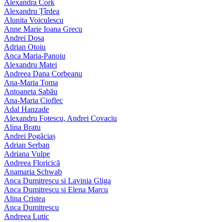
Alexandra Cork
Alexandru Țîrdea
Alunita Voiculescu
Anne Marie Ioana Grecu
Andrei Dosa
Adrian Otoiu
Anca Maria-Panoiu
Alexandru Matei
Andreea Dana Corbeanu
Ana-Maria Toma
Antoaneta Sabău
Ana-Maria Cioflec
Adal Hanzade
Alexandru Fotescu, Andrei Covaciu
Alina Bratu
Andrei Pogăciaș
Adrian Serban
Adriana Vulpe
Andreea Floricică
Anamaria Schwab
Anca Dumitrescu si Lavinia Gliga
Anca Dumitrescu si Elena Marcu
Alina Cristea
Anca Dumitrescu
Andreea Lutic