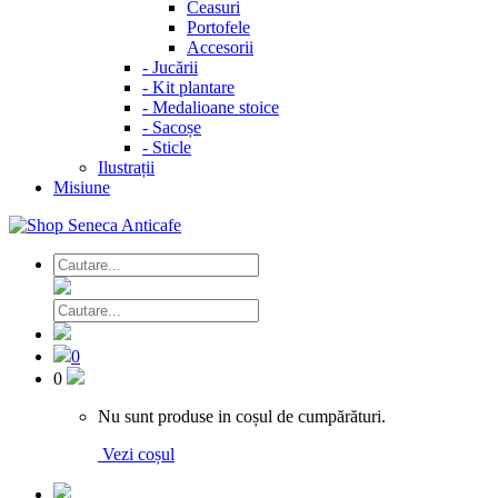
Ceasuri
Portofele
Accesorii
-
Jucării
-
Kit plantare
-
Medalioane stoice
-
Sacoșe
-
Sticle
Ilustrații
Misiune
0
0
Nu sunt produse in coșul de cumpărături.
Vezi coșul