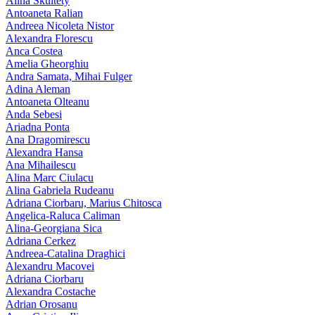
Alina Skultety
Antoaneta Ralian
Andreea Nicoleta Nistor
Alexandra Florescu
Anca Costea
Amelia Gheorghiu
Andra Samata, Mihai Fulger
Adina Aleman
Antoaneta Olteanu
Anda Sebesi
Ariadna Ponta
Ana Dragomirescu
Alexandra Hansa
Ana Mihailescu
Alina Marc Ciulacu
Alina Gabriela Rudeanu
Adriana Ciorbaru, Marius Chitosca
Angelica-Raluca Caliman
Alina-Georgiana Sica
Adriana Cerkez
Andreea-Catalina Draghici
Alexandru Macovei
Adriana Ciorbaru
Alexandra Costache
Adrian Orosanu