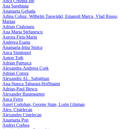
Anca Cristina Ilie
Ana Sarghiuta
Anamaria Gebaila
Adina Cobuz, Wilhelm Tauwinkl, Emanoil Marcu, Vlad Russo,
Marian
Adrian Ciubotaru
Ana Maria Stefanescu
Aurora Firta-Marin
Andreea Esanu
Anamaria-Irina Stoica
Anca Simitopol
Anton Toth
Adrian Patrusca
Alexandra-Andreea Cork
Adrian Cotora
Alexandru AL. Sahighian
Ana-Stanca Tabarasi-Hoffmann
Adrian-Paul Iliescu
Alexander Baumgarten
Anca Ferro
Aurel Codoban, George State, Lorin Ghiman
Alex. Cistelecan
Alexandru Cistelecan
Anamaria Pop
Andrei Corbea