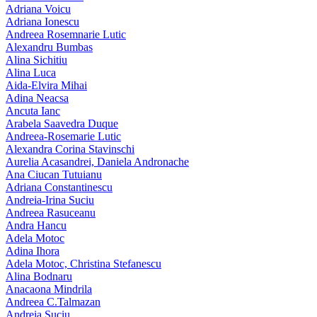
Adriana Voicu
Adriana Ionescu
Andreea Rosemnarie Lutic
Alexandru Bumbas
Alina Sichitiu
Alina Luca
Aida-Elvira Mihai
Adina Neacsa
Ancuta Ianc
Arabela Saavedra Duque
Andreea-Rosemarie Lutic
Alexandra Corina Stavinschi
Aurelia Acasandrei, Daniela Andronache
Ana Ciucan Tutuianu
Adriana Constantinescu
Andreia-Irina Suciu
Andreea Rasuceanu
Andra Hancu
Adela Motoc
Adina Ihora
Adela Motoc, Christina Stefanescu
Alina Bodnaru
Anacaona Mindrila
Andreea C.Talmazan
Andreia Suciu