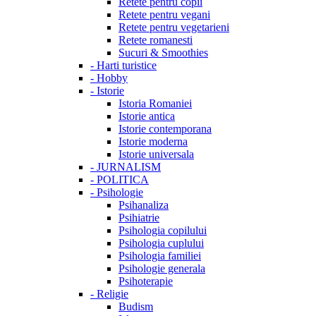
Retete pentru copii
Retete pentru vegani
Retete pentru vegetarieni
Retete romanesti
Sucuri & Smoothies
-
Harti turistice
-
Hobby
-
Istorie
Istoria Romaniei
Istorie antica
Istorie contemporana
Istorie moderna
Istorie universala
-
JURNALISM
-
POLITICA
-
Psihologie
Psihanaliza
Psihiatrie
Psihologia copilului
Psihologia cuplului
Psihologia familiei
Psihologie generala
Psihoterapie
-
Religie
Budism