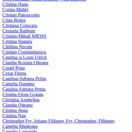
Cristina Hanu
Corina Maftei
Cristian Patrasconiu
Crina Boitor
Cristiana Cojocaru
Cerasela Barbone
Cristian-Mihail MIEHS
Cristina Spataru
Cătălina Necula
Cristian Constantinescu
Catalina si Louis Ulrich
Claudia Roxana Olteanu
Costel Popa
Cezar Florea
Catalina-Adriana Petria
Camelia Dumitru
Catalina Adriana Petria
Cristina Elena Gogata
Christina Anghelina
Claudia Olteanu
Cristina Jinga
Cristina Nan
Christopher Fry, Johann Fillinger, Fry, Christopher, Fillinger,
Camelia Munteanu
Camelia Capverde