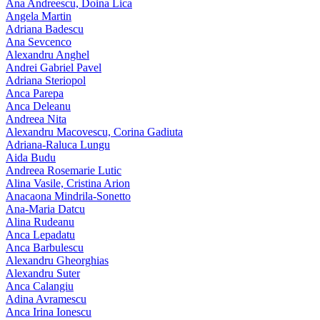
Ana Andreescu, Doina Lica
Angela Martin
Adriana Badescu
Ana Sevcenco
Alexandru Anghel
Andrei Gabriel Pavel
Adriana Steriopol
Anca Parepa
Anca Deleanu
Andreea Nita
Alexandru Macovescu, Corina Gadiuta
Adriana-Raluca Lungu
Aida Budu
Andreea Rosemarie Lutic
Alina Vasile, Cristina Arion
Anacaona Mindrila-Sonetto
Ana-Maria Datcu
Alina Rudeanu
Anca Lepadatu
Anca Barbulescu
Alexandru Gheorghias
Alexandru Suter
Anca Calangiu
Adina Avramescu
Anca Irina Ionescu