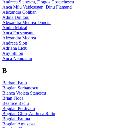
Andreea Stanescu, Dragos Costachescu
Anca Milu Vaidesegan, Dinu Flamand
Alexandra Coliban
Adina Dinitoiu
Alexandra Medrea-Danciu
Andra Matzal
Anca Focseneanu
Alexandra Medrea
Andreea Sion
Adriana Liciu
Any Shilon
Anca Nemoianu
B
Barbara Brun
Bogdan Serbanescu
Bianca Violeta Stanescu
Brian Floca
Beatrice Baciu
Bogdan Perdivara
Bogdan Ghiu, Andreea Ratiu
Bogdan Bruma
Bogdan Amuzescu