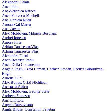
Alexandru Calais
Anca Peiu
Ana-Veronica Mircea
Anca Florescu-Mitchell
Ana Daniela Micu
Aurora Gal Marcu
Ana Zavate
Alex Moldovan, Mihaela Buruiana
Andrei Ionescu
Aurora Firta
Adrian Tanasescu‑Vlas
Adrian Tanasescu-Vlas
Alexandra Fusoi
Anca Beatrice Radu
Anca Delia Comaneanu
Angela Pagu, Carol Litman, Carmen Stoean, Rodica Buburuzan,
Bogd
Aurelia Ulici
Alex Bogus, Cristi Nichitean
Anastasia Staicu
Alex Moldovan, George State
Andreea Stanescu
Ana Chiritoiu
Angela Brasoveanu
Amita Bhose, Constantin Fagetan