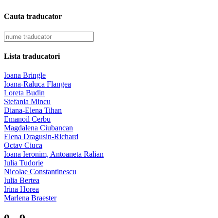
Cauta traducator
Lista traducatori
Ioana Bringle
Ioana-Raluca Flangea
Loreta Budin
Stefania Mincu
Diana-Elena Tihan
Emanoil Cerbu
Magdalena Ciubancan
Elena Dragusin-Richard
Octav Ciuca
Ioana Ieronim, Antoaneta Ralian
Iulia Tudorie
Nicolae Constantinescu
Iulia Bertea
Irina Horea
Marlena Braester