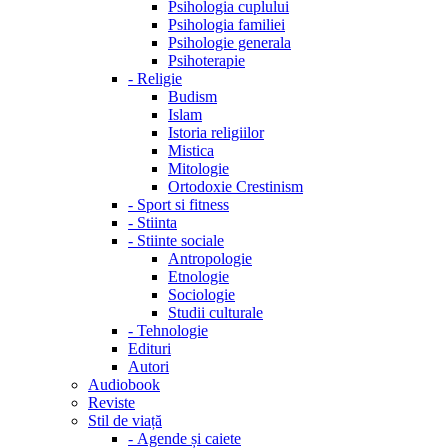
Psihologia cuplului
Psihologia familiei
Psihologie generala
Psihoterapie
-
Religie
Budism
Islam
Istoria religiilor
Mistica
Mitologie
Ortodoxie Crestinism
-
Sport si fitness
-
Stiinta
-
Stiinte sociale
Antropologie
Etnologie
Sociologie
Studii culturale
-
Tehnologie
Edituri
Autori
Audiobook
Reviste
Stil de viață
-
Agende și caiete