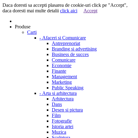
Daca doresti sa accepti plasarea de cookie-uri click pe "Accept",
daca doresti mai multe detalii
click aici
Accept
Produse
Carti
-
Afaceri si Comunicare
Antreprenoriat
Branding si advertising
Business de succes
Comunicare
Economie
Finante
Management
Marketing
Public Speaking
-
Arta si arhitectura
Arhitectura
Dans
Desen si pictura
Film
Fotografie
Istoria artei
Muzica
Sculptura