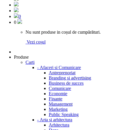
0
0
Nu sunt produse in coșul de cumpărături.
Vezi coșul
Produse
Carti
-
Afaceri si Comunicare
Antreprenoriat
Branding si advertising
Business de succes
Comunicare
Economie
Finante
Management
Marketing
Public Speaking
-
Arta si arhitectura
Arhitectura