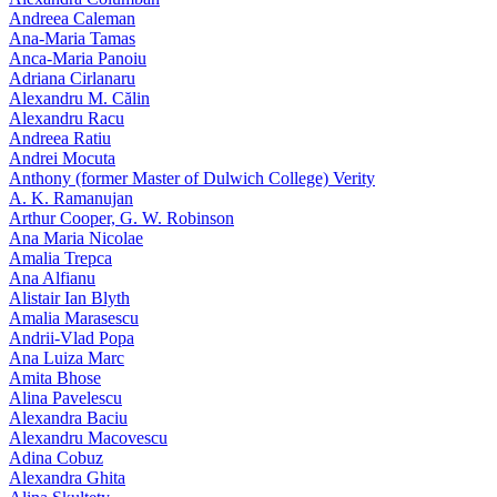
Andreea Caleman
Ana-Maria Tamas
Anca-Maria Panoiu
Adriana Cirlanaru
Alexandru M. Călin
Alexandru Racu
Andreea Ratiu
Andrei Mocuta
Anthony (former Master of Dulwich College) Verity
A. K. Ramanujan
Arthur Cooper, G. W. Robinson
Ana Maria Nicolae
Amalia Trepca
Ana Alfianu
Alistair Ian Blyth
Amalia Marasescu
Andrii-Vlad Popa
Ana Luiza Marc
Amita Bhose
Alina Pavelescu
Alexandra Baciu
Alexandru Macovescu
Adina Cobuz
Alexandra Ghita