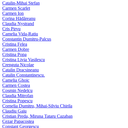
Catalin-Mihai Stefan
Carmen Scarlet
Carmen Ion
Corina Hădăreanu
Claudia Nystrand
Cris Pirvu
Camelia Vida-Ratiu
Constantin Dumitru‑Palcus
Cristina Felea
Carmen Dobre
Cristina Popa
Cristina Livia Vasilescu
Crenguta Nicolae
Catalin Dracsineanu
Catalin Constantinescu.
Camelia Ghoic
Carmen Costea
Cosmin Nedelcu
Claudia Mitrofan
Cristina Popescu
Cornelia Dumitru, Mihai‑Silviu Chirila
Claudiu Gaiu
Cristian Preda, Miruna Tataru Cazaban
Cezar Papacostea
Constant Georgescu