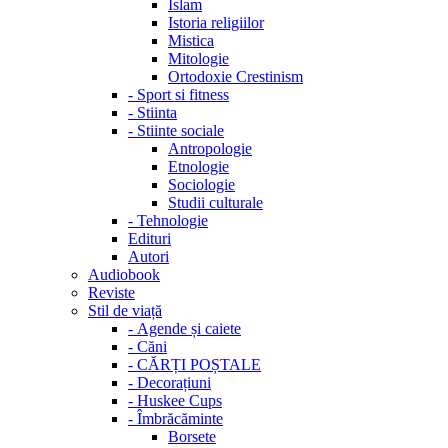
Islam
Istoria religiilor
Mistica
Mitologie
Ortodoxie Crestinism
-
Sport si fitness
-
Stiinta
-
Stiinte sociale
Antropologie
Etnologie
Sociologie
Studii culturale
-
Tehnologie
Edituri
Autori
Audiobook
Reviste
Stil de viață
-
Agende și caiete
-
Căni
-
CĂRȚI POȘTALE
-
Decorațiuni
-
Huskee Cups
-
Îmbrăcăminte
Borsete