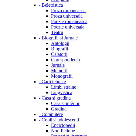
-
Beletristica
Proza romaneasca
Proza universala
Poezie romaneasca
Poezie universala
Teatru
-
Biografii si Jurnale
Antologii
Biografii
Calatorii
Corespondenta
Jurnale
Memorii
Monografii
-
Carti tehnice
Limbi straine
Lingvistica
-
Casa si gradina
Casa si interior
Gradina
-
Computere
-
Copii si adolescenti
Enciclopedii
Non fictiune