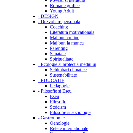
Povesti si literatura
Romane grafice
Young Adult
-
DESIGN
-
Dezvoltare personala
Coaching
Literatura motivationala
Mai bun cu tine
Mai bun la munca
Parenting
Sanatate
Spiritualitate
-
Ecologie si protectia mediului
Schimbari climatice
Sustenabilitate
-
EDUCATIE
Pedagogie
-
Filosofie si Eseu
Eseu
Filosofie
Stoicism
Filosofie si sociologie
-
Gastronomie
Oenologie
Retete internationale