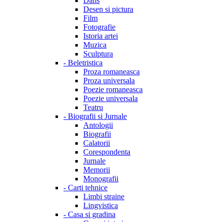
Dans
Desen si pictura
Film
Fotografie
Istoria artei
Muzica
Sculptura
-
Beletristica
Proza romaneasca
Proza universala
Poezie romaneasca
Poezie universala
Teatru
-
Biografii si Jurnale
Antologii
Biografii
Calatorii
Corespondenta
Jurnale
Memorii
Monografii
-
Carti tehnice
Limbi straine
Lingvistica
-
Casa si gradina