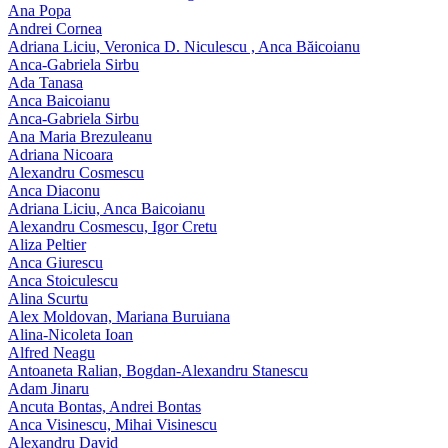
Ana Popa
Andrei Cornea
Adriana Liciu, Veronica D. Niculescu , Anca Băicoianu
Anca‑Gabriela Sirbu
Ada Tanasa
Anca Baicoianu
Anca-Gabriela Sirbu
Ana Maria Brezuleanu
Adriana Nicoara
Alexandru Cosmescu
Anca Diaconu
Adriana Liciu, Anca Baicoianu
Alexandru Cosmescu, Igor Cretu
Aliza Peltier
Anca Giurescu
Anca Stoiculescu
Alina Scurtu
Alex Moldovan, Mariana Buruiana
Alina-Nicoleta Ioan
Alfred Neagu
Antoaneta Ralian, Bogdan-Alexandru Stanescu
Adam Jinaru
Ancuta Bontas, Andrei Bontas
Anca Visinescu, Mihai Visinescu
Alexandru David