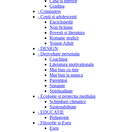
Casa si interior
Gradina
-
Computere
-
Copii si adolescenti
Enciclopedii
Non fictiune
Povesti si literatura
Romane grafice
Young Adult
-
DESIGN
-
Dezvoltare personala
Coaching
Literatura motivationala
Mai bun cu tine
Mai bun la munca
Parenting
Sanatate
Spiritualitate
-
Ecologie si protectia mediului
Schimbari climatice
Sustenabilitate
-
EDUCATIE
Pedagogie
-
Filosofie si Eseu
Eseu