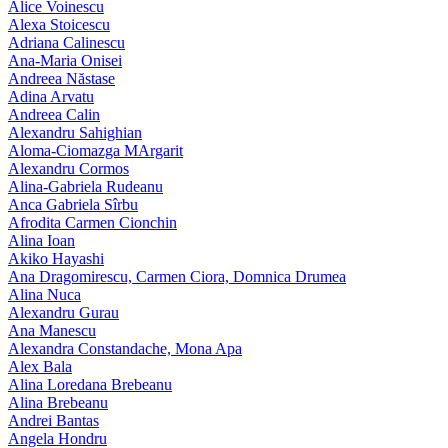
Alice Voinescu
Alexa Stoicescu
Adriana Calinescu
Ana-Maria Onisei
Andreea Năstase
Adina Arvatu
Andreea Calin
Alexandru Sahighian
Aloma-Ciomazga MArgarit
Alexandru Cormos
Alina-Gabriela Rudeanu
Anca Gabriela Sîrbu
Afrodita Carmen Cionchin
Alina Ioan
Akiko Hayashi
Ana Dragomirescu, Carmen Ciora, Domnica Drumea
Alina Nuca
Alexandru Gurau
Ana Manescu
Alexandra Constandache, Mona Apa
Alex Bala
Alina Loredana Brebeanu
Alina Brebeanu
Andrei Bantas
Angela Hondru