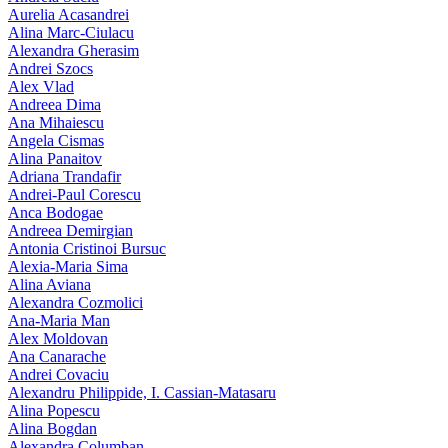
Aurelia Acasandrei
Alina Marc-Ciulacu
Alexandra Gherasim
Andrei Szocs
Alex Vlad
Andreea Dima
Ana Mihaiescu
Angela Cismas
Alina Panaitov
Adriana Trandafir
Andrei-Paul Corescu
Anca Bodogae
Andreea Demirgian
Antonia Cristinoi Bursuc
Alexia-Maria Sima
Alina Aviana
Alexandra Cozmolici
Ana-Maria Man
Alex Moldovan
Ana Canarache
Andrei Covaciu
Alexandru Philippide, I. Cassian‑Matasaru
Alina Popescu
Alina Bogdan
Alexandra Columban