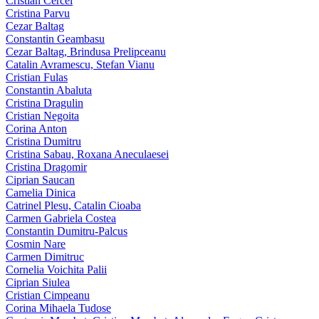
Cristian Cercel
Cristina Parvu
Cezar Baltag
Constantin Geambasu
Cezar Baltag, Brindusa Prelipceanu
Catalin Avramescu, Stefan Vianu
Cristian Fulas
Constantin Abaluta
Cristina Dragulin
Cristian Negoita
Corina Anton
Cristina Dumitru
Cristina Sabau, Roxana Aneculaesei
Cristina Dragomir
Ciprian Saucan
Camelia Dinica
Catrinel Plesu, Catalin Cioaba
Carmen Gabriela Costea
Constantin Dumitru-Palcus
Cosmin Nare
Carmen Dimitruc
Cornelia Voichita Palii
Ciprian Siulea
Cristian Cimpeanu
Corina Mihaela Tudose