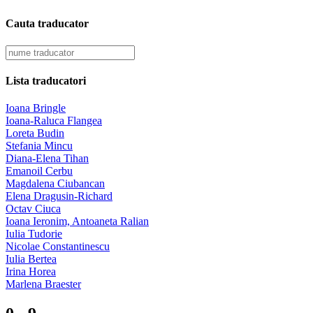
Cauta traducator
Lista traducatori
Ioana Bringle
Ioana-Raluca Flangea
Loreta Budin
Stefania Mincu
Diana-Elena Tihan
Emanoil Cerbu
Magdalena Ciubancan
Elena Dragusin-Richard
Octav Ciuca
Ioana Ieronim, Antoaneta Ralian
Iulia Tudorie
Nicolae Constantinescu
Iulia Bertea
Irina Horea
Marlena Braester