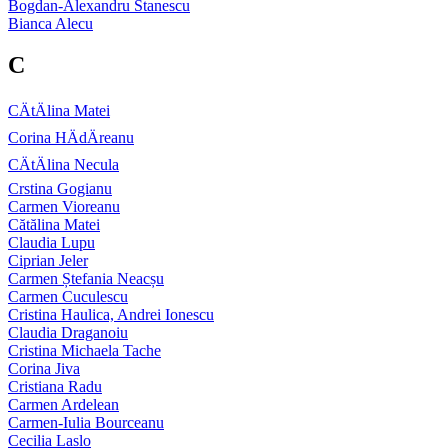
Bogdan-Alexandru Stanescu
Bianca Alecu
C
CÄtÄlina Matei
Corina HÄdÄreanu
CÄtÄlina Necula
Crstina Gogianu
Carmen Vioreanu
Cătălina Matei
Claudia Lupu
Ciprian Jeler
Carmen Ștefania Neacșu
Carmen Cuculescu
Cristina Haulica, Andrei Ionescu
Claudia Draganoiu
Cristina Michaela Tache
Corina Jiva
Cristiana Radu
Carmen Ardelean
Carmen-Iulia Bourceanu
Cecilia Laslo