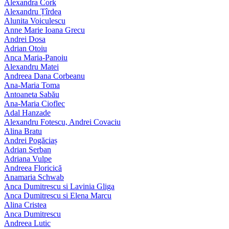
Alexandra Cork
Alexandru Țîrdea
Alunita Voiculescu
Anne Marie Ioana Grecu
Andrei Dosa
Adrian Otoiu
Anca Maria-Panoiu
Alexandru Matei
Andreea Dana Corbeanu
Ana-Maria Toma
Antoaneta Sabău
Ana-Maria Cioflec
Adal Hanzade
Alexandru Fotescu, Andrei Covaciu
Alina Bratu
Andrei Pogăciaș
Adrian Serban
Adriana Vulpe
Andreea Floricică
Anamaria Schwab
Anca Dumitrescu si Lavinia Gliga
Anca Dumitrescu si Elena Marcu
Alina Cristea
Anca Dumitrescu
Andreea Lutic