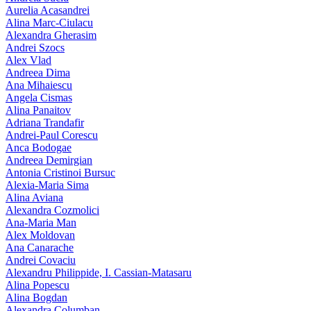
Aurelia Acasandrei
Alina Marc-Ciulacu
Alexandra Gherasim
Andrei Szocs
Alex Vlad
Andreea Dima
Ana Mihaiescu
Angela Cismas
Alina Panaitov
Adriana Trandafir
Andrei-Paul Corescu
Anca Bodogae
Andreea Demirgian
Antonia Cristinoi Bursuc
Alexia-Maria Sima
Alina Aviana
Alexandra Cozmolici
Ana-Maria Man
Alex Moldovan
Ana Canarache
Andrei Covaciu
Alexandru Philippide, I. Cassian‑Matasaru
Alina Popescu
Alina Bogdan
Alexandra Columban