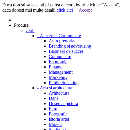
Daca doresti sa accepti plasarea de cookie-uri click pe "Accept",
daca doresti mai multe detalii
click aici
Accept
Produse
Carti
-
Afaceri si Comunicare
Antreprenoriat
Branding si advertising
Business de succes
Comunicare
Economie
Finante
Management
Marketing
Public Speaking
-
Arta si arhitectura
Arhitectura
Dans
Desen si pictura
Film
Fotografie
Istoria artei
Muzica
Sculptura