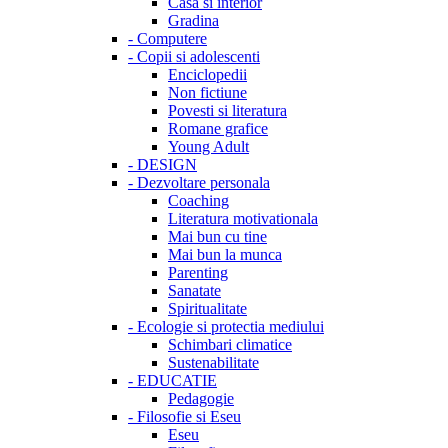
Casa si interior
Gradina
-
Computere
-
Copii si adolescenti
Enciclopedii
Non fictiune
Povesti si literatura
Romane grafice
Young Adult
-
DESIGN
-
Dezvoltare personala
Coaching
Literatura motivationala
Mai bun cu tine
Mai bun la munca
Parenting
Sanatate
Spiritualitate
-
Ecologie si protectia mediului
Schimbari climatice
Sustenabilitate
-
EDUCATIE
Pedagogie
-
Filosofie si Eseu
Eseu