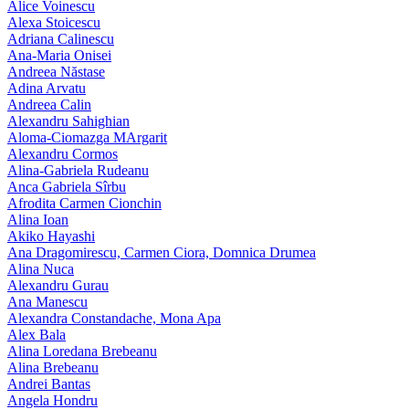
Alice Voinescu
Alexa Stoicescu
Adriana Calinescu
Ana-Maria Onisei
Andreea Năstase
Adina Arvatu
Andreea Calin
Alexandru Sahighian
Aloma-Ciomazga MArgarit
Alexandru Cormos
Alina-Gabriela Rudeanu
Anca Gabriela Sîrbu
Afrodita Carmen Cionchin
Alina Ioan
Akiko Hayashi
Ana Dragomirescu, Carmen Ciora, Domnica Drumea
Alina Nuca
Alexandru Gurau
Ana Manescu
Alexandra Constandache, Mona Apa
Alex Bala
Alina Loredana Brebeanu
Alina Brebeanu
Andrei Bantas
Angela Hondru