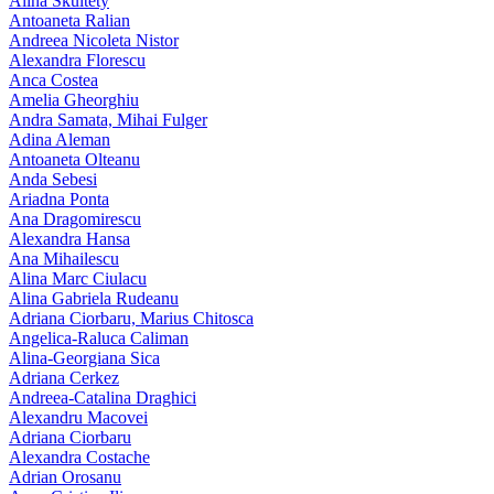
Alina Skultety
Antoaneta Ralian
Andreea Nicoleta Nistor
Alexandra Florescu
Anca Costea
Amelia Gheorghiu
Andra Samata, Mihai Fulger
Adina Aleman
Antoaneta Olteanu
Anda Sebesi
Ariadna Ponta
Ana Dragomirescu
Alexandra Hansa
Ana Mihailescu
Alina Marc Ciulacu
Alina Gabriela Rudeanu
Adriana Ciorbaru, Marius Chitosca
Angelica-Raluca Caliman
Alina-Georgiana Sica
Adriana Cerkez
Andreea-Catalina Draghici
Alexandru Macovei
Adriana Ciorbaru
Alexandra Costache
Adrian Orosanu