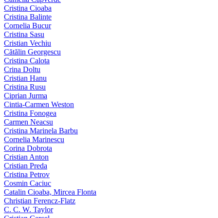
Cristina Cioaba
Cristina Balinte
Cornelia Bucur
Cristina Sasu
Cristian Vechiu
Cătălin Georgescu
Cristina Calota
Crina Doltu
Cristian Hanu
Cristina Rusu
Ciprian Jurma
Cintia-Carmen Weston
Cristina Fonogea
Carmen Neacsu
Cristina Marinela Barbu
Cornelia Marinescu
Corina Dobrota
Cristian Anton
Cristian Preda
Cristina Petrov
Cosmin Caciuc
Catalin Cioaba, Mircea Flonta
Christian Ferencz-Flatz
C. C. W. Taylor