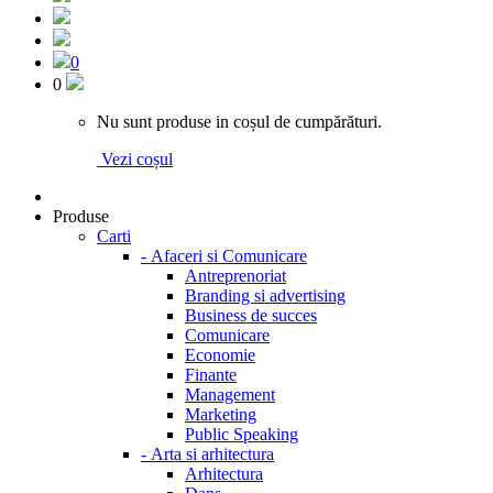
0
0
Nu sunt produse in coșul de cumpărături.
Vezi coșul
Produse
Carti
-
Afaceri si Comunicare
Antreprenoriat
Branding si advertising
Business de succes
Comunicare
Economie
Finante
Management
Marketing
Public Speaking
-
Arta si arhitectura
Arhitectura