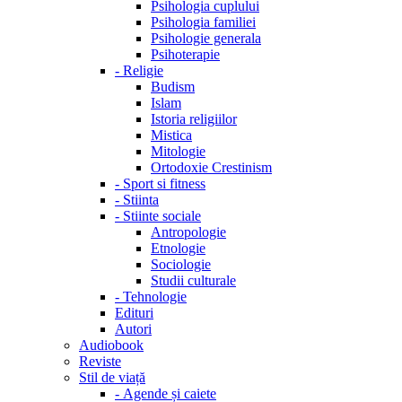
Psihologia cuplului
Psihologia familiei
Psihologie generala
Psihoterapie
-
Religie
Budism
Islam
Istoria religiilor
Mistica
Mitologie
Ortodoxie Crestinism
-
Sport si fitness
-
Stiinta
-
Stiinte sociale
Antropologie
Etnologie
Sociologie
Studii culturale
-
Tehnologie
Edituri
Autori
Audiobook
Reviste
Stil de viață
-
Agende și caiete