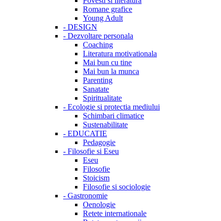
Povesti si literatura
Romane grafice
Young Adult
-
DESIGN
-
Dezvoltare personala
Coaching
Literatura motivationala
Mai bun cu tine
Mai bun la munca
Parenting
Sanatate
Spiritualitate
-
Ecologie si protectia mediului
Schimbari climatice
Sustenabilitate
-
EDUCATIE
Pedagogie
-
Filosofie si Eseu
Eseu
Filosofie
Stoicism
Filosofie si sociologie
-
Gastronomie
Oenologie
Retete internationale