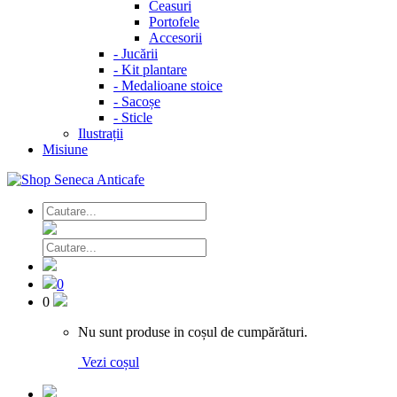
Ceasuri
Portofele
Accesorii
-
Jucării
-
Kit plantare
-
Medalioane stoice
-
Sacoșe
-
Sticle
Ilustrații
Misiune
0
0
Nu sunt produse in coșul de cumpărături.
Vezi coșul