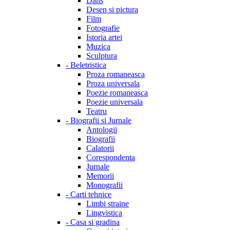
Dans
Desen si pictura
Film
Fotografie
Istoria artei
Muzica
Sculptura
-
Beletristica
Proza romaneasca
Proza universala
Poezie romaneasca
Poezie universala
Teatru
-
Biografii si Jurnale
Antologii
Biografii
Calatorii
Corespondenta
Jurnale
Memorii
Monografii
-
Carti tehnice
Limbi straine
Lingvistica
-
Casa si gradina