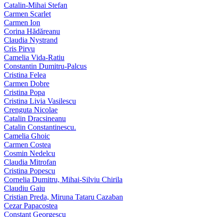
Catalin-Mihai Stefan
Carmen Scarlet
Carmen Ion
Corina Hădăreanu
Claudia Nystrand
Cris Pirvu
Camelia Vida-Ratiu
Constantin Dumitru‑Palcus
Cristina Felea
Carmen Dobre
Cristina Popa
Cristina Livia Vasilescu
Crenguta Nicolae
Catalin Dracsineanu
Catalin Constantinescu.
Camelia Ghoic
Carmen Costea
Cosmin Nedelcu
Claudia Mitrofan
Cristina Popescu
Cornelia Dumitru, Mihai‑Silviu Chirila
Claudiu Gaiu
Cristian Preda, Miruna Tataru Cazaban
Cezar Papacostea
Constant Georgescu