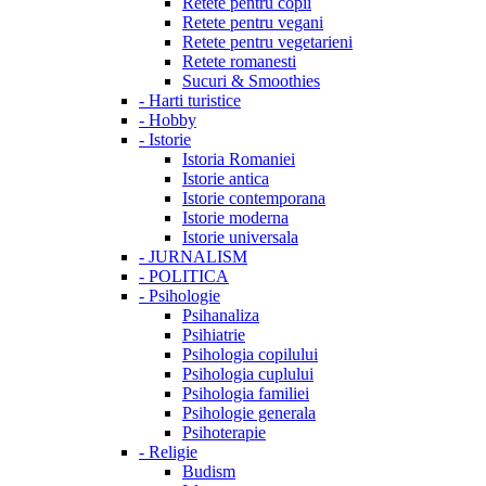
Retete pentru copii
Retete pentru vegani
Retete pentru vegetarieni
Retete romanesti
Sucuri & Smoothies
-
Harti turistice
-
Hobby
-
Istorie
Istoria Romaniei
Istorie antica
Istorie contemporana
Istorie moderna
Istorie universala
-
JURNALISM
-
POLITICA
-
Psihologie
Psihanaliza
Psihiatrie
Psihologia copilului
Psihologia cuplului
Psihologia familiei
Psihologie generala
Psihoterapie
-
Religie
Budism