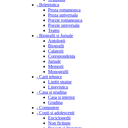
-
Beletristica
Proza romaneasca
Proza universala
Poezie romaneasca
Poezie universala
Teatru
-
Biografii si Jurnale
Antologii
Biografii
Calatorii
Corespondenta
Jurnale
Memorii
Monografii
-
Carti tehnice
Limbi straine
Lingvistica
-
Casa si gradina
Casa si interior
Gradina
-
Computere
-
Copii si adolescenti
Enciclopedii
Non fictiune