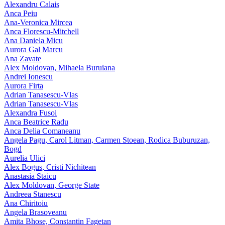
Alexandru Calais
Anca Peiu
Ana-Veronica Mircea
Anca Florescu-Mitchell
Ana Daniela Micu
Aurora Gal Marcu
Ana Zavate
Alex Moldovan, Mihaela Buruiana
Andrei Ionescu
Aurora Firta
Adrian Tanasescu‑Vlas
Adrian Tanasescu-Vlas
Alexandra Fusoi
Anca Beatrice Radu
Anca Delia Comaneanu
Angela Pagu, Carol Litman, Carmen Stoean, Rodica Buburuzan,
Bogd
Aurelia Ulici
Alex Bogus, Cristi Nichitean
Anastasia Staicu
Alex Moldovan, George State
Andreea Stanescu
Ana Chiritoiu
Angela Brasoveanu
Amita Bhose, Constantin Fagetan