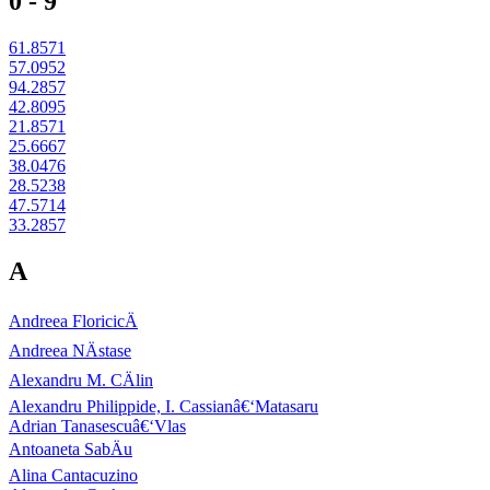
0 - 9
61.8571
57.0952
94.2857
42.8095
21.8571
25.6667
38.0476
28.5238
47.5714
33.2857
A
Andreea FloricicÄ
Andreea NÄstase
Alexandru M. CÄlin
Alexandru Philippide, I. Cassianâ€‘Matasaru
Adrian Tanasescuâ€‘Vlas
Antoaneta SabÄu
Alina Cantacuzino