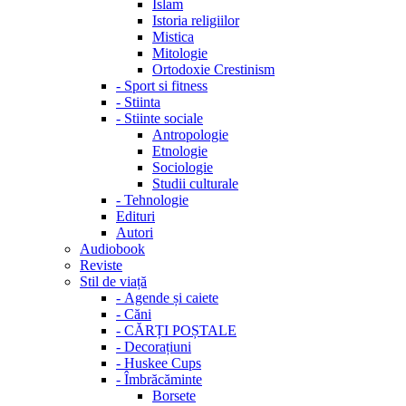
Islam
Istoria religiilor
Mistica
Mitologie
Ortodoxie Crestinism
-
Sport si fitness
-
Stiinta
-
Stiinte sociale
Antropologie
Etnologie
Sociologie
Studii culturale
-
Tehnologie
Edituri
Autori
Audiobook
Reviste
Stil de viață
-
Agende și caiete
-
Căni
-
CĂRȚI POȘTALE
-
Decorațiuni
-
Huskee Cups
-
Îmbrăcăminte
Borsete