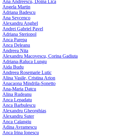
Ana Andreescu, Doina Lica
Angela Martin
Adriana Badescu
Ana Sevcenco
Alexandru Anghel
Andrei Gabriel Pavel
Adriana Steriopol
Anca Parepa
Anca Deleanu
Andreea Nita
Alexandru Macovescu, Corina Gadiuta
Adriana-Raluca Lungu
Aida Budu
Andreea Rosemarie Lutic
Alina Vasile, Cristina Arion
Anacaona Mindrila-Sonetto
Ana-Maria Datcu
Alina Rudeanu
Anca Lepadatu
Anca Barbulescu
Alexandru Gheorghias
Alexandru Suter
Anca Calangiu
Adina Avramescu
Anca Irina Ionescu