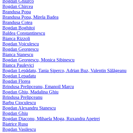
Bogdan Ghiurco
Bogdan Chircea
Brandusa Popa
Brandusa Popa, Mirela Badea
Brandusa Cotea
Bogdan Boghitoi
Baldea Constantinescu
Bianca Rizzoli
Bogdan Voiculescu
Bogdan Georgescu
Bianca Stanescu
Bogdan Georgescu, Monica Sibinescu
Bianca Paulevici
Bogdan Lepădatu, Tania Şiperco, Adrian Buz, Valentin Sălăgeanu
Bogdan Lepadatu
Bogdan Florea
Brindusa Prelipceanu, Emanoil Marcu
Bogdan Ghiu, Madalina Ghiu
Brindusa Prelipceanu
Barbu Cioculescu
Bogdan Alexandru Stanescu
Bogdan Ghiu
Bogdan Diaconu, Mihaela Moga, Ruxandra Apetrei
Biatrice Rusu
Bogdan Vasilescu