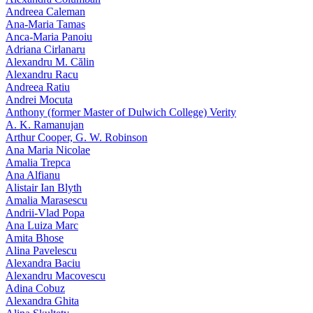
Andreea Caleman
Ana-Maria Tamas
Anca-Maria Panoiu
Adriana Cirlanaru
Alexandru M. Călin
Alexandru Racu
Andreea Ratiu
Andrei Mocuta
Anthony (former Master of Dulwich College) Verity
A. K. Ramanujan
Arthur Cooper, G. W. Robinson
Ana Maria Nicolae
Amalia Trepca
Ana Alfianu
Alistair Ian Blyth
Amalia Marasescu
Andrii-Vlad Popa
Ana Luiza Marc
Amita Bhose
Alina Pavelescu
Alexandra Baciu
Alexandru Macovescu
Adina Cobuz
Alexandra Ghita