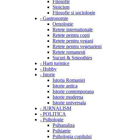
Filosofie
Stoicism
Filosofie si sociologie
-
Gastronomie
Oenologie
Retete internationale
Retete pentru copii
Retete pentru vegani
Retete pentru vegetarieni
Retete romanesti
Sucuri & Smoothies
-
Harti turistice
-
Hobby
-
Istorie
Istoria Romaniei
Istorie antica
Istorie contemporana
Istorie moderna
Istorie universala
-
JURNALISM
-
POLITICA
-
Psihologie
Psihanaliza
Psihiatrie
Psihologia copilului