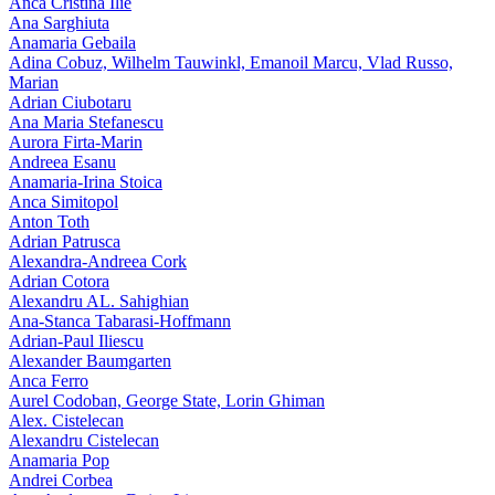
Anca Cristina Ilie
Ana Sarghiuta
Anamaria Gebaila
Adina Cobuz, Wilhelm Tauwinkl, Emanoil Marcu, Vlad Russo,
Marian
Adrian Ciubotaru
Ana Maria Stefanescu
Aurora Firta-Marin
Andreea Esanu
Anamaria-Irina Stoica
Anca Simitopol
Anton Toth
Adrian Patrusca
Alexandra-Andreea Cork
Adrian Cotora
Alexandru AL. Sahighian
Ana-Stanca Tabarasi-Hoffmann
Adrian-Paul Iliescu
Alexander Baumgarten
Anca Ferro
Aurel Codoban, George State, Lorin Ghiman
Alex. Cistelecan
Alexandru Cistelecan
Anamaria Pop
Andrei Corbea