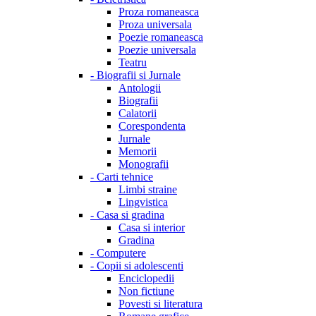
Proza romaneasca
Proza universala
Poezie romaneasca
Poezie universala
Teatru
-
Biografii si Jurnale
Antologii
Biografii
Calatorii
Corespondenta
Jurnale
Memorii
Monografii
-
Carti tehnice
Limbi straine
Lingvistica
-
Casa si gradina
Casa si interior
Gradina
-
Computere
-
Copii si adolescenti
Enciclopedii
Non fictiune
Povesti si literatura