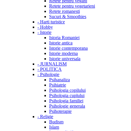
Retete pentru vegani
Retete pentru vegetarieni
Retete romanesti
Sucuri & Smoothies
-
Harti turistice
-
Hobby
-
Istorie
Istoria Romaniei
Istorie antica
Istorie contemporana
Istorie moderna
Istorie universala
-
JURNALISM
-
POLITICA
-
Psihologie
Psihanaliza
Psihiatrie
Psihologia copilului
Psihologia cuplului
Psihologia familiei
Psihologie generala
Psihoterapie
-
Religie
Budism
Islam