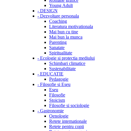
Romane grafice
Young Adult
-
DESIGN
-
Dezvoltare personala
Coaching
Literatura motivationala
Mai bun cu tine
Mai bun la munca
Parenting
Sanatate
Spiritualitate
-
Ecologie si protectia mediului
Schimbari climatice
Sustenabilitate
-
EDUCATIE
Pedagogie
-
Filosofie si Eseu
Eseu
Filosofie
Stoicism
Filosofie si sociologie
-
Gastronomie
Oenologie
Retete internationale
Retete pentru copii