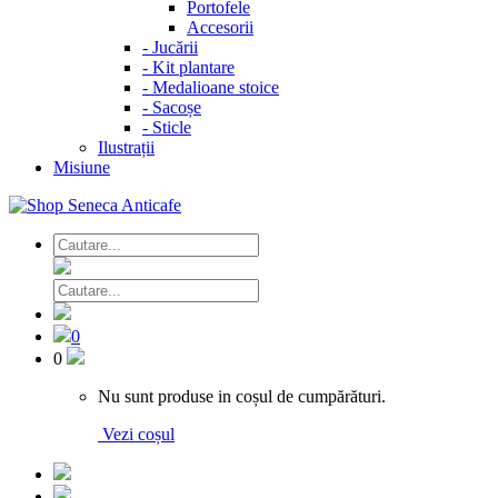
Portofele
Accesorii
-
Jucării
-
Kit plantare
-
Medalioane stoice
-
Sacoșe
-
Sticle
Ilustrații
Misiune
0
0
Nu sunt produse in coșul de cumpărături.
Vezi coșul