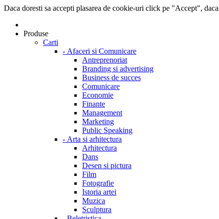
Daca doresti sa accepti plasarea de cookie-uri click pe "Accept", daca
Produse
Carti
-
Afaceri si Comunicare
Antreprenoriat
Branding si advertising
Business de succes
Comunicare
Economie
Finante
Management
Marketing
Public Speaking
-
Arta si arhitectura
Arhitectura
Dans
Desen si pictura
Film
Fotografie
Istoria artei
Muzica
Sculptura
-
Beletristica