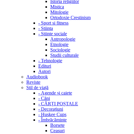
Istoria religiilor
Mistica
Mitologie
Ortodoxie Crestinism
-
Sport si fitness
-
Stiinta
-
Stiinte sociale
Antropologie
Etnologie
Sociologie
Studii culturale
-
Tehnologie
Edituri
Autori
Audiobook
Reviste
Stil de viață
-
Agende și caiete
-
Căni
-
CĂRȚI POȘTALE
-
Decorațiuni
-
Huskee Cups
-
Îmbrăcăminte
Borsete
Ceasuri