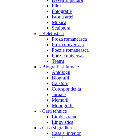
Desen si pictura
Film
Fotografie
Istoria artei
Muzica
Sculptura
-
Beletristica
Proza romaneasca
Proza universala
Poezie romaneasca
Poezie universala
Teatru
-
Biografii si Jurnale
Antologii
Biografii
Calatorii
Corespondenta
Jurnale
Memorii
Monografii
-
Carti tehnice
Limbi straine
Lingvistica
-
Casa si gradina
Casa si interior