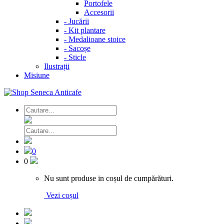
Portofele
Accesorii
-
Jucării
-
Kit plantare
-
Medalioane stoice
-
Sacoșe
-
Sticle
Ilustrații
Misiune
0
0
Nu sunt produse in coșul de cumpărături.
Vezi coșul