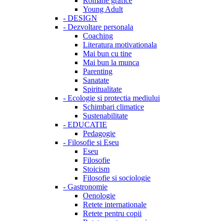
Romane grafice
Young Adult
-
DESIGN
-
Dezvoltare personala
Coaching
Literatura motivationala
Mai bun cu tine
Mai bun la munca
Parenting
Sanatate
Spiritualitate
-
Ecologie si protectia mediului
Schimbari climatice
Sustenabilitate
-
EDUCATIE
Pedagogie
-
Filosofie si Eseu
Eseu
Filosofie
Stoicism
Filosofie si sociologie
-
Gastronomie
Oenologie
Retete internationale
Retete pentru copii