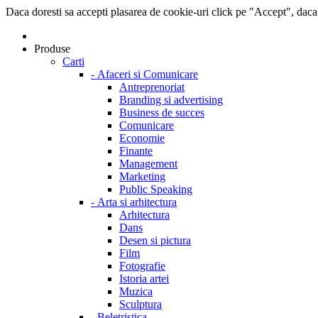
Daca doresti sa accepti plasarea de cookie-uri click pe "Accept", daca
Produse
Carti
-
Afaceri si Comunicare
Antreprenoriat
Branding si advertising
Business de succes
Comunicare
Economie
Finante
Management
Marketing
Public Speaking
-
Arta si arhitectura
Arhitectura
Dans
Desen si pictura
Film
Fotografie
Istoria artei
Muzica
Sculptura
-
Beletristica