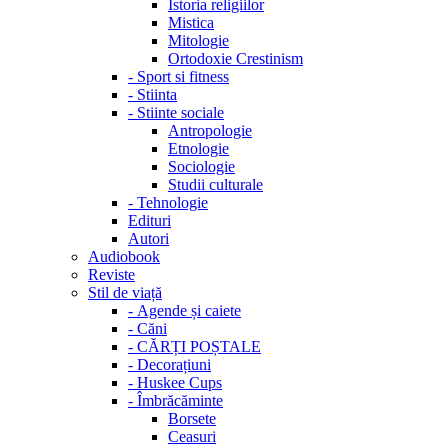
Istoria religiilor
Mistica
Mitologie
Ortodoxie Crestinism
-
Sport si fitness
-
Stiinta
-
Stiinte sociale
Antropologie
Etnologie
Sociologie
Studii culturale
-
Tehnologie
Edituri
Autori
Audiobook
Reviste
Stil de viață
-
Agende și caiete
-
Căni
-
CĂRȚI POȘTALE
-
Decorațiuni
-
Huskee Cups
-
Îmbrăcăminte
Borsete
Ceasuri