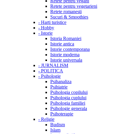
Retete pentru vegani
Retete pentru vegetarieni
Retete romanesti
Sucuri & Smoothies
-
Harti turistice
-
Hobby
-
Istorie
Istoria Romaniei
Istorie antica
Istorie contemporana
Istorie moderna
Istorie universala
-
JURNALISM
-
POLITICA
-
Psihologie
Psihanaliza
Psihiatrie
Psihologia copilului
Psihologia cuplului
Psihologia familiei
Psihologie generala
Psihoterapie
-
Religie
Budism
Islam