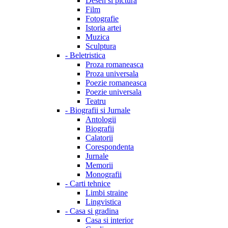
Desen si pictura
Film
Fotografie
Istoria artei
Muzica
Sculptura
-
Beletristica
Proza romaneasca
Proza universala
Poezie romaneasca
Poezie universala
Teatru
-
Biografii si Jurnale
Antologii
Biografii
Calatorii
Corespondenta
Jurnale
Memorii
Monografii
-
Carti tehnice
Limbi straine
Lingvistica
-
Casa si gradina
Casa si interior