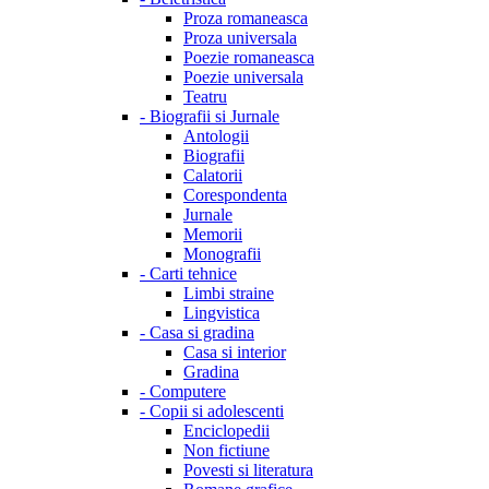
Proza romaneasca
Proza universala
Poezie romaneasca
Poezie universala
Teatru
-
Biografii si Jurnale
Antologii
Biografii
Calatorii
Corespondenta
Jurnale
Memorii
Monografii
-
Carti tehnice
Limbi straine
Lingvistica
-
Casa si gradina
Casa si interior
Gradina
-
Computere
-
Copii si adolescenti
Enciclopedii
Non fictiune
Povesti si literatura