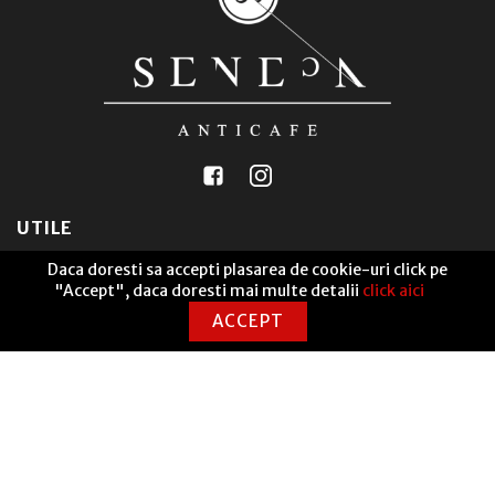
UTILE
Daca doresti sa accepti plasarea de cookie-uri click pe
"Accept", daca doresti mai multe detalii
click aici
Seneca Anticafe Coworking
ANPC Soluționarea alternativă a litigiilor
ACCEPT
Termeni și condiții
Politică de livrare
Politică cookies
GDPR
Returnări
Contact