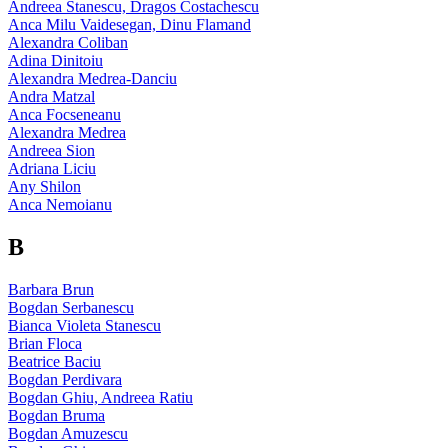
Andreea Stanescu, Dragos Costachescu
Anca Milu Vaidesegan, Dinu Flamand
Alexandra Coliban
Adina Dinitoiu
Alexandra Medrea-Danciu
Andra Matzal
Anca Focseneanu
Alexandra Medrea
Andreea Sion
Adriana Liciu
Any Shilon
Anca Nemoianu
B
Barbara Brun
Bogdan Serbanescu
Bianca Violeta Stanescu
Brian Floca
Beatrice Baciu
Bogdan Perdivara
Bogdan Ghiu, Andreea Ratiu
Bogdan Bruma
Bogdan Amuzescu