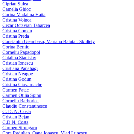
Ciprian Sulea
Camelia Ghioc
Corina Madalina Haita
Cristina Voinea
Cezar Octavian Tabarcea
Cristina Coman
Cristina Preda
Constantin Geambasu, Mariana Baluta - Skultety
Corina Bernic
Corneliu Papadopol
Catalina Stanislav
Cristian Ionescu
Cristiana Papahagi
Cristian Neagoe
Cristina Godun
Cristina Ciovarnache
Carmen Patac
Carmen Otilia Spinu
Corneliu Barborica
Claudiu Constantinescu
C. D. N. Costa
Cristian Bejan
C.D.N. Costa
Carmen Strungaru
Cora Radulian, Oana Ionascu, Vlad Lupescu