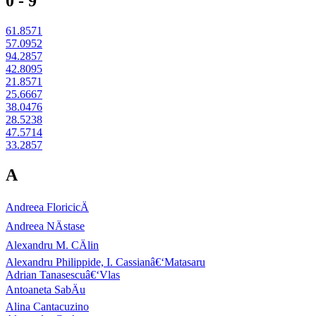
0 - 9
61.8571
57.0952
94.2857
42.8095
21.8571
25.6667
38.0476
28.5238
47.5714
33.2857
A
Andreea FloricicÄ
Andreea NÄstase
Alexandru M. CÄlin
Alexandru Philippide, I. Cassianâ€‘Matasaru
Adrian Tanasescuâ€‘Vlas
Antoaneta SabÄu
Alina Cantacuzino