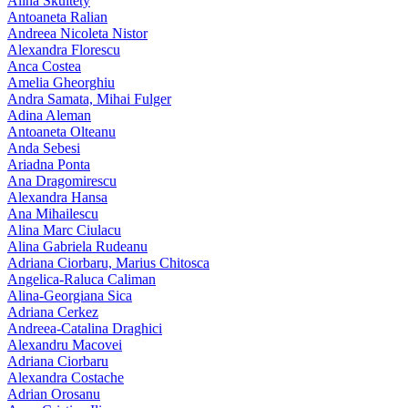
Alina Skultety
Antoaneta Ralian
Andreea Nicoleta Nistor
Alexandra Florescu
Anca Costea
Amelia Gheorghiu
Andra Samata, Mihai Fulger
Adina Aleman
Antoaneta Olteanu
Anda Sebesi
Ariadna Ponta
Ana Dragomirescu
Alexandra Hansa
Ana Mihailescu
Alina Marc Ciulacu
Alina Gabriela Rudeanu
Adriana Ciorbaru, Marius Chitosca
Angelica-Raluca Caliman
Alina-Georgiana Sica
Adriana Cerkez
Andreea-Catalina Draghici
Alexandru Macovei
Adriana Ciorbaru
Alexandra Costache
Adrian Orosanu