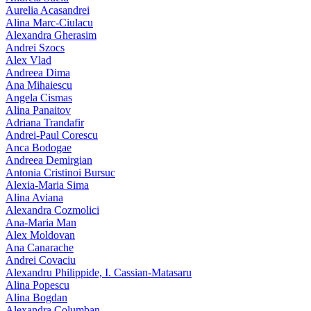
Aurelia Acasandrei
Alina Marc-Ciulacu
Alexandra Gherasim
Andrei Szocs
Alex Vlad
Andreea Dima
Ana Mihaiescu
Angela Cismas
Alina Panaitov
Adriana Trandafir
Andrei-Paul Corescu
Anca Bodogae
Andreea Demirgian
Antonia Cristinoi Bursuc
Alexia-Maria Sima
Alina Aviana
Alexandra Cozmolici
Ana-Maria Man
Alex Moldovan
Ana Canarache
Andrei Covaciu
Alexandru Philippide, I. Cassian‑Matasaru
Alina Popescu
Alina Bogdan
Alexandra Columban