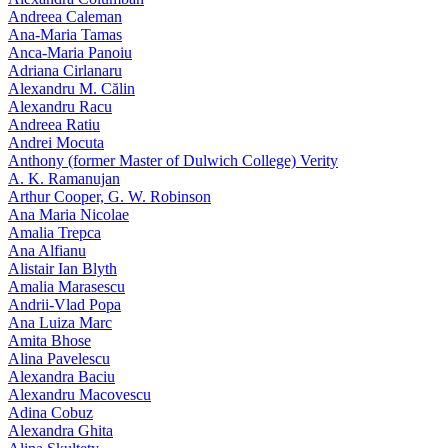
Andreea Caleman
Ana-Maria Tamas
Anca-Maria Panoiu
Adriana Cirlanaru
Alexandru M. Călin
Alexandru Racu
Andreea Ratiu
Andrei Mocuta
Anthony (former Master of Dulwich College) Verity
A. K. Ramanujan
Arthur Cooper, G. W. Robinson
Ana Maria Nicolae
Amalia Trepca
Ana Alfianu
Alistair Ian Blyth
Amalia Marasescu
Andrii-Vlad Popa
Ana Luiza Marc
Amita Bhose
Alina Pavelescu
Alexandra Baciu
Alexandru Macovescu
Adina Cobuz
Alexandra Ghita