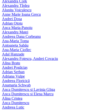
Alexandra Cork
Alexandru Țîrdea
Alunita Voiculescu
Anne Marie Ioana Grecu
Andrei Dosa
Adrian Otoiu
Anca Maria-Panoiu
Alexandru Matei
Andreea Dana Corbeanu
Ana-Maria Toma
Antoaneta Sabău
Ana-Maria Cioflec
Adal Hanzade
Alexandru Fotescu, Andrei Covaciu
Alina Bratu
Andrei Pogăciaș
Adrian Serban
Adriana Vulpe
Andreea Floricică
Anamaria Schwab
Anca Dumitrescu si Lavinia Gliga
Anca Dumitrescu si Elena Marcu
Alina Cristea
Anca Dumitrescu
Andreea Lutic