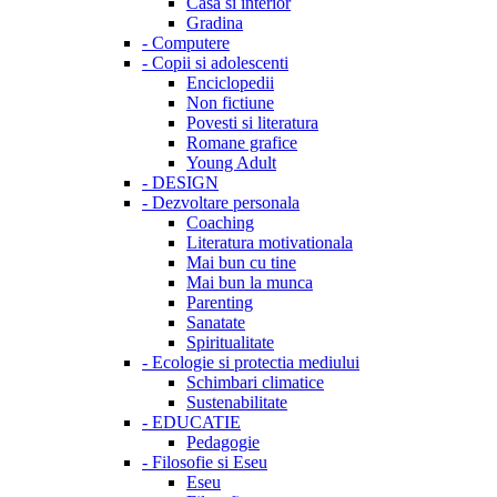
Casa si interior
Gradina
-
Computere
-
Copii si adolescenti
Enciclopedii
Non fictiune
Povesti si literatura
Romane grafice
Young Adult
-
DESIGN
-
Dezvoltare personala
Coaching
Literatura motivationala
Mai bun cu tine
Mai bun la munca
Parenting
Sanatate
Spiritualitate
-
Ecologie si protectia mediului
Schimbari climatice
Sustenabilitate
-
EDUCATIE
Pedagogie
-
Filosofie si Eseu
Eseu