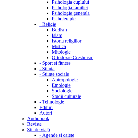
Psihologia cuplului
Psihologia familiei
Psihologie generala
Psihoterapie
-
Religie
Budism
Islam
Istoria religiilor
Mistica
Mitologie
Ortodoxie Crestinism
-
Sport si fitness
-
Stiinta
-
Stiinte sociale
Antropologie
Etnologie
Sociologie
Studii culturale
-
Tehnologie
Edituri
Autori
Audiobook
Reviste
Stil de viață
-
Agende și caiete