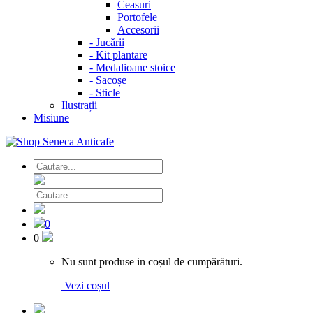
Ceasuri
Portofele
Accesorii
-
Jucării
-
Kit plantare
-
Medalioane stoice
-
Sacoșe
-
Sticle
Ilustrații
Misiune
0
0
Nu sunt produse in coșul de cumpărături.
Vezi coșul