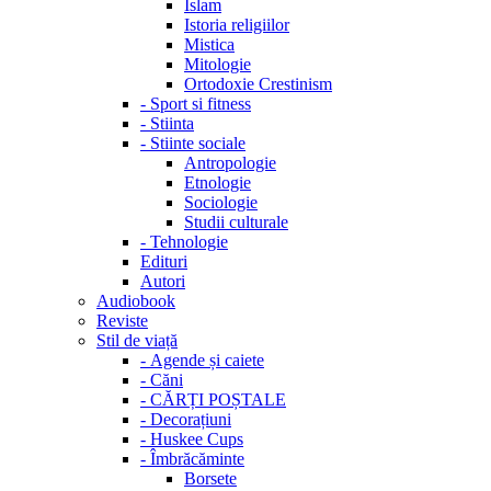
Islam
Istoria religiilor
Mistica
Mitologie
Ortodoxie Crestinism
-
Sport si fitness
-
Stiinta
-
Stiinte sociale
Antropologie
Etnologie
Sociologie
Studii culturale
-
Tehnologie
Edituri
Autori
Audiobook
Reviste
Stil de viață
-
Agende și caiete
-
Căni
-
CĂRȚI POȘTALE
-
Decorațiuni
-
Huskee Cups
-
Îmbrăcăminte
Borsete