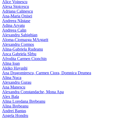
Alice Voinescu
Alexa Stoicescu
Adriana Calinescu
Ana-Maria Onisei
Andreea Năstase
Adina Arvatu
Andreea Calin
Alexandru Sahighian
Aloma-Ciomazga MArgarit
Alexandru Cormos
Alina-Gabriela Rudeanu
Anca Gabriela Sîrbu
Afrodita Carmen Cionchin
Alina Ioan
Akiko Hayashi
Ana Dragomirescu, Carmen Ciora, Domnica Drumea
Alina Nuca
Alexandru Gurau
Ana Manescu
Alexandra Constandache, Mona Apa
Alex Bala
Alina Loredana Brebeanu
Alina Brebeanu
Andrei Bantas
Angela Hondru