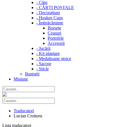
-
Căni
-
CĂRȚI POȘTALE
-
Decorațiuni
-
Huskee Cups
-
Îmbrăcăminte
Borsete
Ceasuri
Portofele
Accesorii
-
Jucării
-
Kit plantare
-
Medalioane stoice
-
Sacoșe
-
Sticle
Ilustrații
Misiune
Traducatori
Lucian Croitoru
Lista traducatori