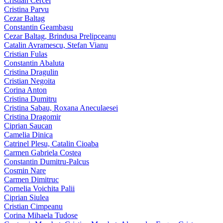
Cristian Cercel
Cristina Parvu
Cezar Baltag
Constantin Geambasu
Cezar Baltag, Brindusa Prelipceanu
Catalin Avramescu, Stefan Vianu
Cristian Fulas
Constantin Abaluta
Cristina Dragulin
Cristian Negoita
Corina Anton
Cristina Dumitru
Cristina Sabau, Roxana Aneculaesei
Cristina Dragomir
Ciprian Saucan
Camelia Dinica
Catrinel Plesu, Catalin Cioaba
Carmen Gabriela Costea
Constantin Dumitru-Palcus
Cosmin Nare
Carmen Dimitruc
Cornelia Voichita Palii
Ciprian Siulea
Cristian Cimpeanu
Corina Mihaela Tudose