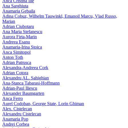
Anca Cristina Ilie
Ana Sarghiuta
Anamaria Gebaila
Adina Cobuz, Wilhelm Tauwinkl, Emanoil Marcu, Vlad Russo,
Marian
Adrian Ciubotaru
Ana Maria Stefanescu
Aurora Firta-Marin
Andreea Esanu
Anamaria-Irina Stoica
Anca Simitopol
Anton Toth
Adrian Patrusca
Alexandra-Andreea Cork
Adrian Cotora
Alexandru AL. Sahighian
Ana-Stanca Tabarasi-Hoffmann
Adrian-Paul Iliescu
Alexander Baumgarten
Anca Ferro
Aurel Codoban, George State, Lorin Ghiman
Alex. Cistelecan
Alexandru Cistelecan
Anamaria Pop
Andrei Corbea