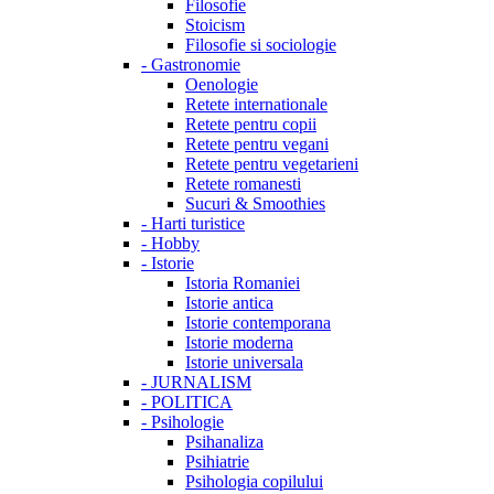
Filosofie
Stoicism
Filosofie si sociologie
-
Gastronomie
Oenologie
Retete internationale
Retete pentru copii
Retete pentru vegani
Retete pentru vegetarieni
Retete romanesti
Sucuri & Smoothies
-
Harti turistice
-
Hobby
-
Istorie
Istoria Romaniei
Istorie antica
Istorie contemporana
Istorie moderna
Istorie universala
-
JURNALISM
-
POLITICA
-
Psihologie
Psihanaliza
Psihiatrie
Psihologia copilului