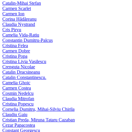
Catalin-Mihai Stefan
Carmen Scarlet
Carmen Ion
Corina Hădăreanu
Claudia Nystrand
Cris Pirvu
Camelia Vida-Ratiu
Constantin Dumitru‑Palcus
Cristina Felea
Carmen Dobre
Cristina Popa
Cristina Livia Vasilescu
Crenguta Nicolae
Catalin Dracsineanu
Catalin Constantinescu.
Camelia Ghoic
Carmen Costea
Cosmin Nedelcu
Claudia Mitrofan
Cristina Popescu
Cornelia Dumitru, Mihai‑Silviu Chirila
Claudiu Gaiu
Cristian Preda, Miruna Tataru Cazaban
Cezar Papacostea
Constant Georgescu