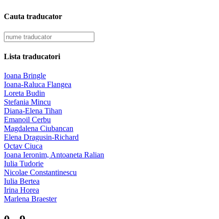
Cauta traducator
Lista traducatori
Ioana Bringle
Ioana-Raluca Flangea
Loreta Budin
Stefania Mincu
Diana-Elena Tihan
Emanoil Cerbu
Magdalena Ciubancan
Elena Dragusin-Richard
Octav Ciuca
Ioana Ieronim, Antoaneta Ralian
Iulia Tudorie
Nicolae Constantinescu
Iulia Bertea
Irina Horea
Marlena Braester