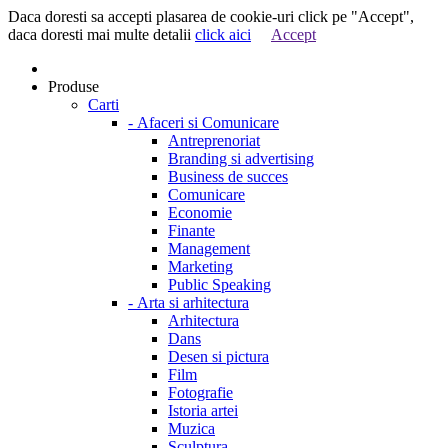
Daca doresti sa accepti plasarea de cookie-uri click pe "Accept",
daca doresti mai multe detalii
click aici
Accept
Produse
Carti
-
Afaceri si Comunicare
Antreprenoriat
Branding si advertising
Business de succes
Comunicare
Economie
Finante
Management
Marketing
Public Speaking
-
Arta si arhitectura
Arhitectura
Dans
Desen si pictura
Film
Fotografie
Istoria artei
Muzica
Sculptura