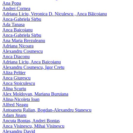
Ana Popa
Andrei Cornea
Adriana Liciu, Veronica D. Niculescu , Anca Băicoianu
Anca‑Gabriela Sirbu
Ada Tanasa
Anca Baicoianu
Anca-Gabriela Sirbu
Ana Maria Brezuleanu
Adriana Nicoara
Alexandru Cosmescu
Anca Diaconu
Adriana Liciu, Anca Baicoianu
Alexandru Cosmescu, Igor Cretu
Aliza Peltier
Anca Giurescu
Anca Stoiculescu
Alina Scurtu
Alex Moldovan, Mariana Buruiana
Alina-Nicoleta Ioan
Alfred Neagu
Antoaneta Ralian, Bogdan-Alexandru Stanescu
Adam Jinaru
Ancuta Bontas, Andrei Bontas
Anca Visinescu, Mihai Visinescu
Alexandru David