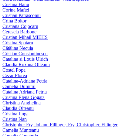
Cristina Hanu
Corina Maftei
Cristian Patrasconiu
Crina Boitor
Cristiana Cojocaru
Cerasela Barbone
Cristian-Mihail MIEHS
Cristina Spataru
Cătălina Necula
Cristian Constantinescu
Catalina si Louis Ulrich
Claudia Roxana Olteanu
Costel Popa
Cezar Florea
Catalina-Adriana Petria
Camelia Dumitru
Catalina Adriana Petria
Cristina Elena Gogata
Christina Anghelina
Claudia Olteanu
Cristina Jinga
Cristina Nan
Christopher Fry, Johann Fillinger, Fry, Christopher, Fillinger,
Camelia Munteanu
Camelia Capverde