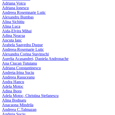
Adriana Voicu
Adriana Ionescu
Andreea Rosemnarie Lutic
Alexandru Bumbas
Alina Sichitiu
Alina Luca
Aida-Elvira Mihai
Adina Neacsa
Ancuta Ianc
Arabela Saavedra Duque
Andreea-Rosemarie Lutic
Alexandra Corina Stavinschi
Aurelia Acasandrei, Daniela Andronache
Ana Ciucan Tutuianu
Adriana Constantinescu
Andreia-Irina Suciu
Andreea Rasuceanu
Andra Hancu
Adela Motoc
Adina Ihora
Adela Motoc, Christina Stefanescu
Alina Bodnaru
Anacaona Mindrila
Andreea C.Talmazan
Andreia Suciu