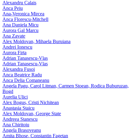
Alexandru Calais
Anca Peiu
Ana-Veronica Mircea
Anca Florescu-Mitchell
Ana Daniela Micu
Aurora Gal Marcu
Ana Zavate
Alex Moldovan, Mihaela Buruiana
Andrei Ionescu
Aurora Firta
Adrian Tanasescu‑Vlas
Adrian Tanasescu-Vlas
Alexandra Fusoi
Anca Beatrice Radu
Anca Delia Comaneanu
Angela Pagu, Carol Litman, Carmen Stoean, Rodica Buburuzan,
Bogd
Aurelia Ulici
Alex Bogus, Cristi Nichitean
Anastasia Staicu
Alex Moldovan, George State
Andreea Stanescu
Ana Chiritoiu
Angela Brasoveanu
Amita Bhose, Constantin Fagetan