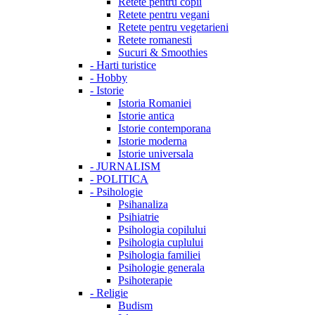
Retete pentru copii
Retete pentru vegani
Retete pentru vegetarieni
Retete romanesti
Sucuri & Smoothies
-
Harti turistice
-
Hobby
-
Istorie
Istoria Romaniei
Istorie antica
Istorie contemporana
Istorie moderna
Istorie universala
-
JURNALISM
-
POLITICA
-
Psihologie
Psihanaliza
Psihiatrie
Psihologia copilului
Psihologia cuplului
Psihologia familiei
Psihologie generala
Psihoterapie
-
Religie
Budism