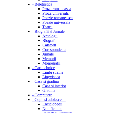
-
Beletristica
Proza romaneasca
Proza universala
Poezie romaneasca
Poezie universala
Teatru
-
Biografii si Jurnale
Antologii
Biografii
Calatorii
Corespondenta
Jurnale
Memorii
Monografii
-
Carti tehnice
Limbi straine
Lingvistica
-
Casa si gradina
Casa si interior
Gradina
-
Computere
-
Copii si adolescenti
Enciclopedii
Non fictiune