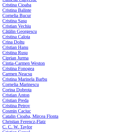
Cristina Cioaba
Cristina Balinte
Cornelia Bucur
Cristina Sasu
Cristian Vechiu
Cătălin Georgescu
Cristina Calota
Crina Doltu
Cristian Hanu
Cristina Rusu
Ciprian Jurma
Cintia-Carmen Weston
Cristina Fonogea
Carmen Neacsu
Cristina Marinela Barbu
Cornelia Marinescu
Corina Dobrota
Cristian Anton
Cristian Preda
Cristina Petrov
Cosmin Caciuc
Catalin Cioaba, Mircea Flonta
Christian Ferencz-Flatz
C. C. W. Taylor