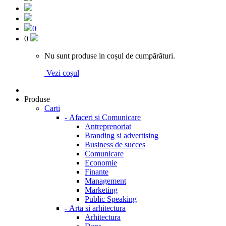
0
0
Nu sunt produse in coșul de cumpărături.
Vezi coșul
Produse
Carti
-
Afaceri si Comunicare
Antreprenoriat
Branding si advertising
Business de succes
Comunicare
Economie
Finante
Management
Marketing
Public Speaking
-
Arta si arhitectura
Arhitectura