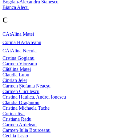
Bogdan-Alexandru Stanescu
Bianca Alecu
C
CÄtÄlina Matei
Corina HÄdÄreanu
CÄtÄlina Necula
Crstina Gogianu
Carmen Vioreanu
Cătălina Matei
Claudia Lupu
Ciprian Jeler
Carmen Ștefania Neacșu
Carmen Cuculescu
Cristina Haulica, Andrei Ionescu
Claudia Draganoiu
Cristina Michaela Tache
Corina Jiva
Cristiana Radu
Carmen Ardelean
Carmen-Iulia Bourceanu
Cecilia Laslo