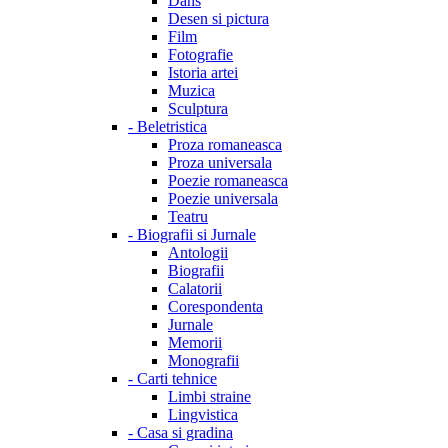
Dans
Desen si pictura
Film
Fotografie
Istoria artei
Muzica
Sculptura
-
Beletristica
Proza romaneasca
Proza universala
Poezie romaneasca
Poezie universala
Teatru
-
Biografii si Jurnale
Antologii
Biografii
Calatorii
Corespondenta
Jurnale
Memorii
Monografii
-
Carti tehnice
Limbi straine
Lingvistica
-
Casa si gradina