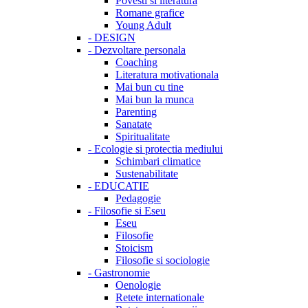
Povesti si literatura
Romane grafice
Young Adult
-
DESIGN
-
Dezvoltare personala
Coaching
Literatura motivationala
Mai bun cu tine
Mai bun la munca
Parenting
Sanatate
Spiritualitate
-
Ecologie si protectia mediului
Schimbari climatice
Sustenabilitate
-
EDUCATIE
Pedagogie
-
Filosofie si Eseu
Eseu
Filosofie
Stoicism
Filosofie si sociologie
-
Gastronomie
Oenologie
Retete internationale