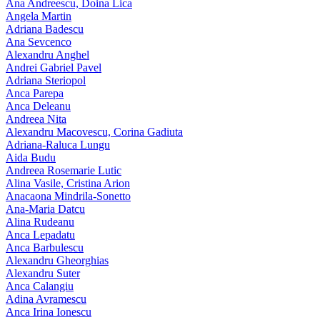
Ana Andreescu, Doina Lica
Angela Martin
Adriana Badescu
Ana Sevcenco
Alexandru Anghel
Andrei Gabriel Pavel
Adriana Steriopol
Anca Parepa
Anca Deleanu
Andreea Nita
Alexandru Macovescu, Corina Gadiuta
Adriana-Raluca Lungu
Aida Budu
Andreea Rosemarie Lutic
Alina Vasile, Cristina Arion
Anacaona Mindrila-Sonetto
Ana-Maria Datcu
Alina Rudeanu
Anca Lepadatu
Anca Barbulescu
Alexandru Gheorghias
Alexandru Suter
Anca Calangiu
Adina Avramescu
Anca Irina Ionescu