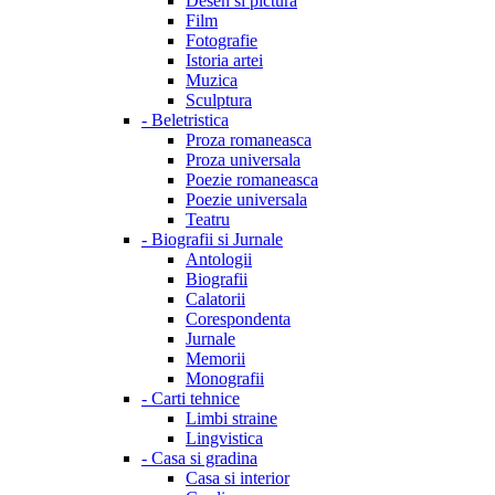
Desen si pictura
Film
Fotografie
Istoria artei
Muzica
Sculptura
-
Beletristica
Proza romaneasca
Proza universala
Poezie romaneasca
Poezie universala
Teatru
-
Biografii si Jurnale
Antologii
Biografii
Calatorii
Corespondenta
Jurnale
Memorii
Monografii
-
Carti tehnice
Limbi straine
Lingvistica
-
Casa si gradina
Casa si interior