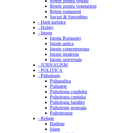
Retete pentru vegani
Retete pentru vegetarieni
Retete romanesti
Sucuri & Smoothies
-
Harti turistice
-
Hobby
-
Istorie
Istoria Romaniei
Istorie antica
Istorie contemporana
Istorie moderna
Istorie universala
-
JURNALISM
-
POLITICA
-
Psihologie
Psihanaliza
Psihiatrie
Psihologia copilului
Psihologia cuplului
Psihologia familiei
Psihologie generala
Psihoterapie
-
Religie
Budism
Islam