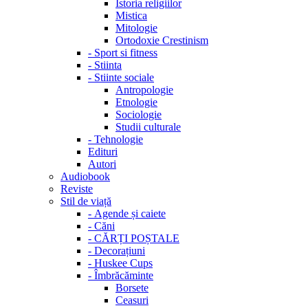
Istoria religiilor
Mistica
Mitologie
Ortodoxie Crestinism
-
Sport si fitness
-
Stiinta
-
Stiinte sociale
Antropologie
Etnologie
Sociologie
Studii culturale
-
Tehnologie
Edituri
Autori
Audiobook
Reviste
Stil de viață
-
Agende și caiete
-
Căni
-
CĂRȚI POȘTALE
-
Decorațiuni
-
Huskee Cups
-
Îmbrăcăminte
Borsete
Ceasuri