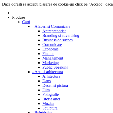
Daca doresti sa accepti plasarea de cookie-uri click pe "Accept", daca
Produse
Carti
-
Afaceri si Comunicare
Antreprenoriat
Branding si advertising
Business de succes
Comunicare
Economie
Finante
Management
Marketing
Public Speaking
-
Arta si arhitectura
Arhitectura
Dans
Desen si pictura
Film
Fotografie
Istoria artei
Muzica
Sculptura
-
Beletristica