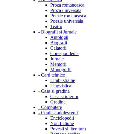
Proza romaneasca
Proza universala
Poezie romaneasca
Poezie universala
Teatru
-
Biografii si Jurnale
Antologii
Biografii
Calatorii
Corespondenta
Jurnale
Memorii
Monografii
-
Carti tehnice
Limbi straine
Lingvistica
-
Casa si gradina
Casa si interior
Gradina
-
Computere
-
Copii si adolescenti
Enciclopedii
Non fictiune
Povesti si literatura