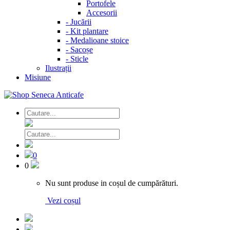
Portofele
Accesorii
-
Jucării
-
Kit plantare
-
Medalioane stoice
-
Sacoșe
-
Sticle
Ilustrații
Misiune
0
0
Nu sunt produse in coșul de cumpărături.
Vezi coșul