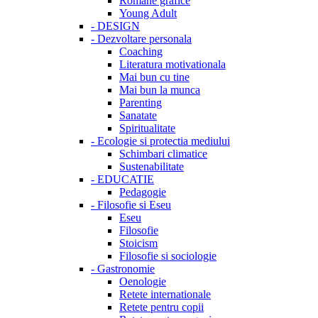
Romane grafice
Young Adult
-
DESIGN
-
Dezvoltare personala
Coaching
Literatura motivationala
Mai bun cu tine
Mai bun la munca
Parenting
Sanatate
Spiritualitate
-
Ecologie si protectia mediului
Schimbari climatice
Sustenabilitate
-
EDUCATIE
Pedagogie
-
Filosofie si Eseu
Eseu
Filosofie
Stoicism
Filosofie si sociologie
-
Gastronomie
Oenologie
Retete internationale
Retete pentru copii