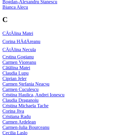
Bogdan-Alexandru Stanescu
Bianca Alecu
C
CÄtÄlina Matei
Corina HÄdÄreanu
CÄtÄlina Necula
Crstina Gogianu
Carmen Vioreanu
Cătălina Matei
Claudia Lupu
Ciprian Jeler
Carmen Ștefania Neacșu
Carmen Cuculescu
Cristina Haulica, Andrei Ionescu
Claudia Draganoiu
Cristina Michaela Tache
Corina Jiva
Cristiana Radu
Carmen Ardelean
Carmen-Iulia Bourceanu
Cecilia Laslo