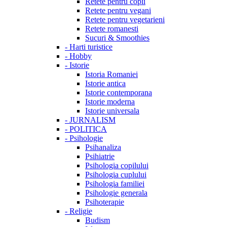
Retete pentru copii
Retete pentru vegani
Retete pentru vegetarieni
Retete romanesti
Sucuri & Smoothies
-
Harti turistice
-
Hobby
-
Istorie
Istoria Romaniei
Istorie antica
Istorie contemporana
Istorie moderna
Istorie universala
-
JURNALISM
-
POLITICA
-
Psihologie
Psihanaliza
Psihiatrie
Psihologia copilului
Psihologia cuplului
Psihologia familiei
Psihologie generala
Psihoterapie
-
Religie
Budism