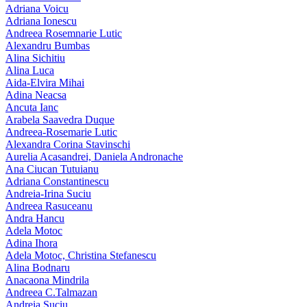
Adriana Voicu
Adriana Ionescu
Andreea Rosemnarie Lutic
Alexandru Bumbas
Alina Sichitiu
Alina Luca
Aida-Elvira Mihai
Adina Neacsa
Ancuta Ianc
Arabela Saavedra Duque
Andreea-Rosemarie Lutic
Alexandra Corina Stavinschi
Aurelia Acasandrei, Daniela Andronache
Ana Ciucan Tutuianu
Adriana Constantinescu
Andreia-Irina Suciu
Andreea Rasuceanu
Andra Hancu
Adela Motoc
Adina Ihora
Adela Motoc, Christina Stefanescu
Alina Bodnaru
Anacaona Mindrila
Andreea C.Talmazan
Andreia Suciu