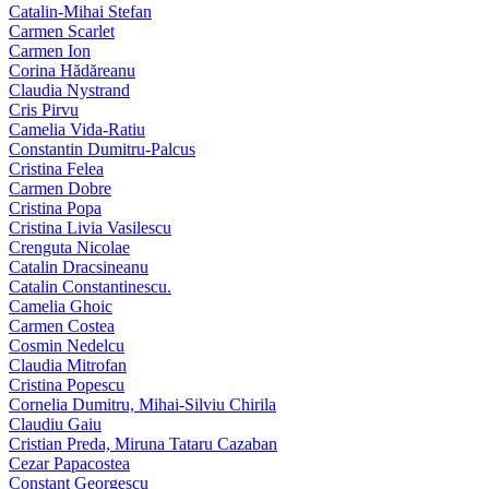
Catalin-Mihai Stefan
Carmen Scarlet
Carmen Ion
Corina Hădăreanu
Claudia Nystrand
Cris Pirvu
Camelia Vida-Ratiu
Constantin Dumitru‑Palcus
Cristina Felea
Carmen Dobre
Cristina Popa
Cristina Livia Vasilescu
Crenguta Nicolae
Catalin Dracsineanu
Catalin Constantinescu.
Camelia Ghoic
Carmen Costea
Cosmin Nedelcu
Claudia Mitrofan
Cristina Popescu
Cornelia Dumitru, Mihai‑Silviu Chirila
Claudiu Gaiu
Cristian Preda, Miruna Tataru Cazaban
Cezar Papacostea
Constant Georgescu