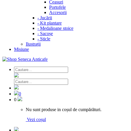
Ceasuri
Portofele
Accesorii
-
Jucării
-
Kit plantare
-
Medalioane stoice
-
Sacoșe
-
Sticle
Ilustrații
Misiune
0
0
Nu sunt produse in coșul de cumpărături.
Vezi coșul