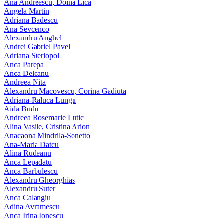
Ana Andreescu, Doina Lica
Angela Martin
Adriana Badescu
Ana Sevcenco
Alexandru Anghel
Andrei Gabriel Pavel
Adriana Steriopol
Anca Parepa
Anca Deleanu
Andreea Nita
Alexandru Macovescu, Corina Gadiuta
Adriana-Raluca Lungu
Aida Budu
Andreea Rosemarie Lutic
Alina Vasile, Cristina Arion
Anacaona Mindrila-Sonetto
Ana-Maria Datcu
Alina Rudeanu
Anca Lepadatu
Anca Barbulescu
Alexandru Gheorghias
Alexandru Suter
Anca Calangiu
Adina Avramescu
Anca Irina Ionescu