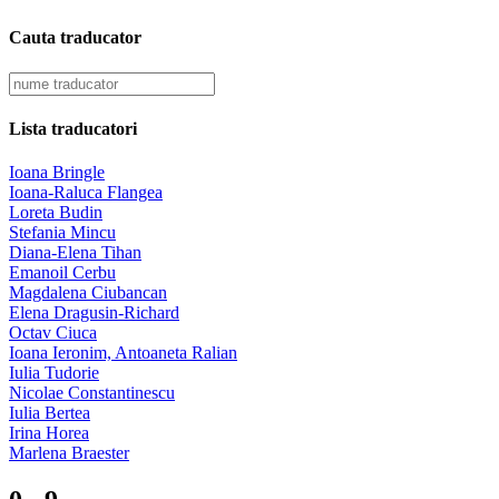
Cauta traducator
Lista traducatori
Ioana Bringle
Ioana-Raluca Flangea
Loreta Budin
Stefania Mincu
Diana-Elena Tihan
Emanoil Cerbu
Magdalena Ciubancan
Elena Dragusin-Richard
Octav Ciuca
Ioana Ieronim, Antoaneta Ralian
Iulia Tudorie
Nicolae Constantinescu
Iulia Bertea
Irina Horea
Marlena Braester