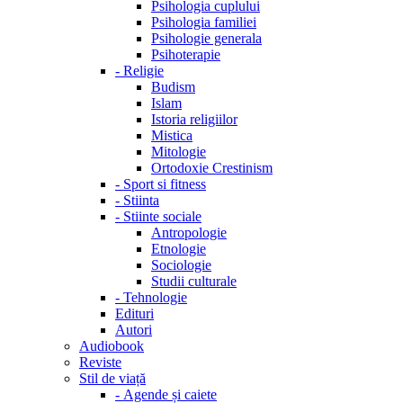
Psihologia cuplului
Psihologia familiei
Psihologie generala
Psihoterapie
-
Religie
Budism
Islam
Istoria religiilor
Mistica
Mitologie
Ortodoxie Crestinism
-
Sport si fitness
-
Stiinta
-
Stiinte sociale
Antropologie
Etnologie
Sociologie
Studii culturale
-
Tehnologie
Edituri
Autori
Audiobook
Reviste
Stil de viață
-
Agende și caiete