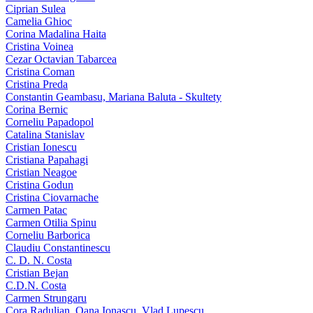
Ciprian Sulea
Camelia Ghioc
Corina Madalina Haita
Cristina Voinea
Cezar Octavian Tabarcea
Cristina Coman
Cristina Preda
Constantin Geambasu, Mariana Baluta - Skultety
Corina Bernic
Corneliu Papadopol
Catalina Stanislav
Cristian Ionescu
Cristiana Papahagi
Cristian Neagoe
Cristina Godun
Cristina Ciovarnache
Carmen Patac
Carmen Otilia Spinu
Corneliu Barborica
Claudiu Constantinescu
C. D. N. Costa
Cristian Bejan
C.D.N. Costa
Carmen Strungaru
Cora Radulian, Oana Ionascu, Vlad Lupescu