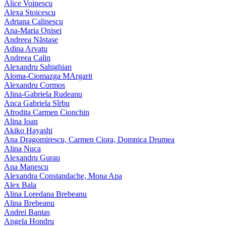
Alice Voinescu
Alexa Stoicescu
Adriana Calinescu
Ana-Maria Onisei
Andreea Năstase
Adina Arvatu
Andreea Calin
Alexandru Sahighian
Aloma-Ciomazga MArgarit
Alexandru Cormos
Alina-Gabriela Rudeanu
Anca Gabriela Sîrbu
Afrodita Carmen Cionchin
Alina Ioan
Akiko Hayashi
Ana Dragomirescu, Carmen Ciora, Domnica Drumea
Alina Nuca
Alexandru Gurau
Ana Manescu
Alexandra Constandache, Mona Apa
Alex Bala
Alina Loredana Brebeanu
Alina Brebeanu
Andrei Bantas
Angela Hondru