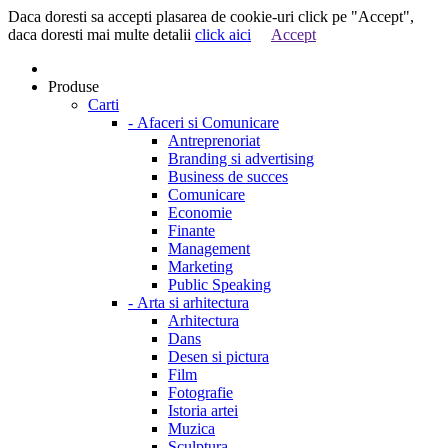
Daca doresti sa accepti plasarea de cookie-uri click pe "Accept",
daca doresti mai multe detalii
click aici
Accept
Produse
Carti
-
Afaceri si Comunicare
Antreprenoriat
Branding si advertising
Business de succes
Comunicare
Economie
Finante
Management
Marketing
Public Speaking
-
Arta si arhitectura
Arhitectura
Dans
Desen si pictura
Film
Fotografie
Istoria artei
Muzica
Sculptura