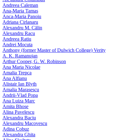
Andreea Caleman
Ana-Maria Tamas
Anca-Maria Panoiu
Adriana Cirlanaru
Alexandru M. Călin
Alexandru Racu
Andreea Ratiu
Andrei Mocuta
Anthony (former Master of Dulwich College) Verity
A. K. Ramanujan
Arthur Cooper, G. W. Robinson
Ana Maria Nicolae
Amalia Trepca
Ana Alfianu
Alistair Ian Blyth
Amalia Marasescu
Andrii-Vlad Popa
Ana Luiza Marc
Amita Bhose
Alina Pavelescu
Alexandra Baciu
Alexandru Macovescu
Adina Cobuz
Alexandra Ghita