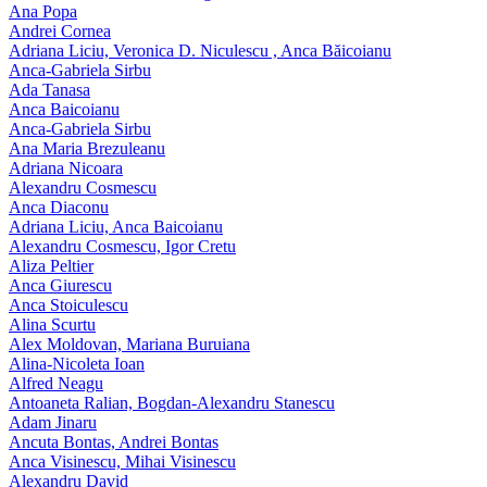
Ana Popa
Andrei Cornea
Adriana Liciu, Veronica D. Niculescu , Anca Băicoianu
Anca‑Gabriela Sirbu
Ada Tanasa
Anca Baicoianu
Anca-Gabriela Sirbu
Ana Maria Brezuleanu
Adriana Nicoara
Alexandru Cosmescu
Anca Diaconu
Adriana Liciu, Anca Baicoianu
Alexandru Cosmescu, Igor Cretu
Aliza Peltier
Anca Giurescu
Anca Stoiculescu
Alina Scurtu
Alex Moldovan, Mariana Buruiana
Alina-Nicoleta Ioan
Alfred Neagu
Antoaneta Ralian, Bogdan-Alexandru Stanescu
Adam Jinaru
Ancuta Bontas, Andrei Bontas
Anca Visinescu, Mihai Visinescu
Alexandru David