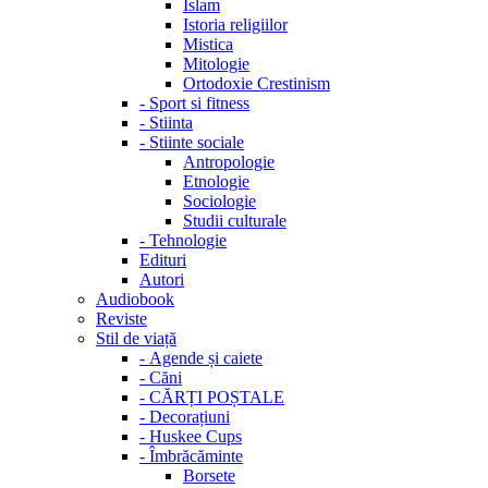
Islam
Istoria religiilor
Mistica
Mitologie
Ortodoxie Crestinism
-
Sport si fitness
-
Stiinta
-
Stiinte sociale
Antropologie
Etnologie
Sociologie
Studii culturale
-
Tehnologie
Edituri
Autori
Audiobook
Reviste
Stil de viață
-
Agende și caiete
-
Căni
-
CĂRȚI POȘTALE
-
Decorațiuni
-
Huskee Cups
-
Îmbrăcăminte
Borsete