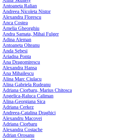
Alina Skultety
Antoaneta Ralian
Andreea Nicoleta Nistor
Alexandra Florescu
Anca Costea
Amelia Gheorghiu
Andra Samata, Mihai Fulger
Adina Aleman
Antoaneta Olteanu
Anda Sebesi
Ariadna Ponta
Ana Dragomirescu
Alexandra Hansa
Ana Mihailescu
Alina Marc Ciulacu
Alina Gabriela Rudeanu
Adriana Ciorbaru, Marius Chitosca
Angelica-Raluca Caliman
Alina-Georgiana Sica
Adriana Cerkez
Andreea-Catalina Draghici
Alexandru Macovei
Adriana Ciorbaru
Alexandra Costache
Adrian Orosanu