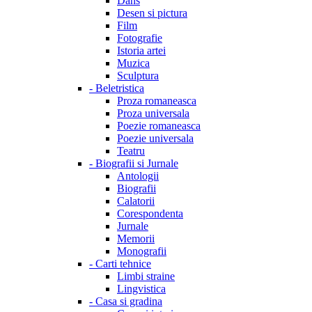
Dans
Desen si pictura
Film
Fotografie
Istoria artei
Muzica
Sculptura
-
Beletristica
Proza romaneasca
Proza universala
Poezie romaneasca
Poezie universala
Teatru
-
Biografii si Jurnale
Antologii
Biografii
Calatorii
Corespondenta
Jurnale
Memorii
Monografii
-
Carti tehnice
Limbi straine
Lingvistica
-
Casa si gradina