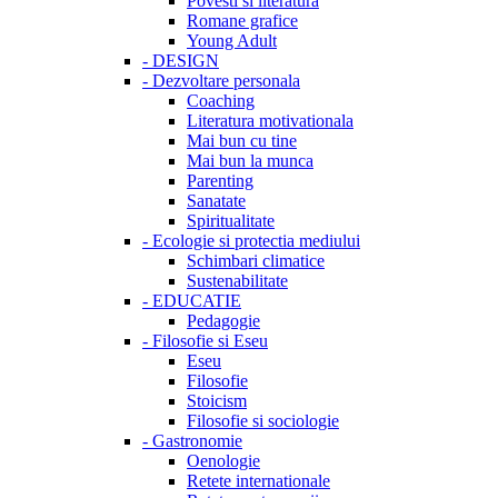
Povesti si literatura
Romane grafice
Young Adult
-
DESIGN
-
Dezvoltare personala
Coaching
Literatura motivationala
Mai bun cu tine
Mai bun la munca
Parenting
Sanatate
Spiritualitate
-
Ecologie si protectia mediului
Schimbari climatice
Sustenabilitate
-
EDUCATIE
Pedagogie
-
Filosofie si Eseu
Eseu
Filosofie
Stoicism
Filosofie si sociologie
-
Gastronomie
Oenologie
Retete internationale