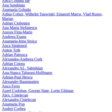
Anca Cristina Ilie
Ana Sarghiuta
Anamaria Gebaila
Adina Cobuz, Wilhelm Tauwinkl, Emanoil Marcu, Vlad Russo,
Marian
Adrian Ciubotaru
Ana Maria Stefanescu
Aurora Firta-Marin
Andreea Esanu
Anamaria-Irina Stoica
Anca Simitopol
Anton Toth
Adrian Patrusca
Alexandra-Andreea Cork
Adrian Cotora
Alexandru AL. Sahighian
Ana-Stanca Tabarasi-Hoffmann
Adrian-Paul Iliescu
Alexander Baumgarten
Anca Ferro
Aurel Codoban, George State, Lorin Ghiman
Alex. Cistelecan
Alexandru Cistelecan
Anamaria Pop
Andrei Corbea