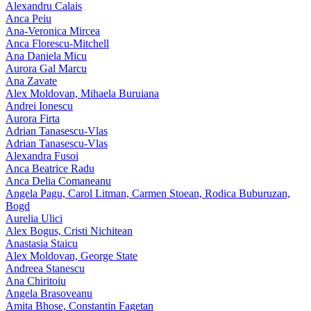
Alexandru Calais
Anca Peiu
Ana-Veronica Mircea
Anca Florescu-Mitchell
Ana Daniela Micu
Aurora Gal Marcu
Ana Zavate
Alex Moldovan, Mihaela Buruiana
Andrei Ionescu
Aurora Firta
Adrian Tanasescu‑Vlas
Adrian Tanasescu-Vlas
Alexandra Fusoi
Anca Beatrice Radu
Anca Delia Comaneanu
Angela Pagu, Carol Litman, Carmen Stoean, Rodica Buburuzan,
Bogd
Aurelia Ulici
Alex Bogus, Cristi Nichitean
Anastasia Staicu
Alex Moldovan, George State
Andreea Stanescu
Ana Chiritoiu
Angela Brasoveanu
Amita Bhose, Constantin Fagetan