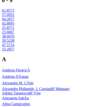
0 - 9
61.8571
57.0952
94.2857
42.8095
21.8571
25.6667
38.0476
28.5238
47.5714
33.2857
A
Andreea FloricicÄ
Andreea NÄstase
Alexandru M. CÄlin
Alexandru Philippide, I. Cassianâ€‘Matasaru
Adrian Tanasescuâ€‘Vlas
Antoaneta SabÄu
Alina Cantacuzino