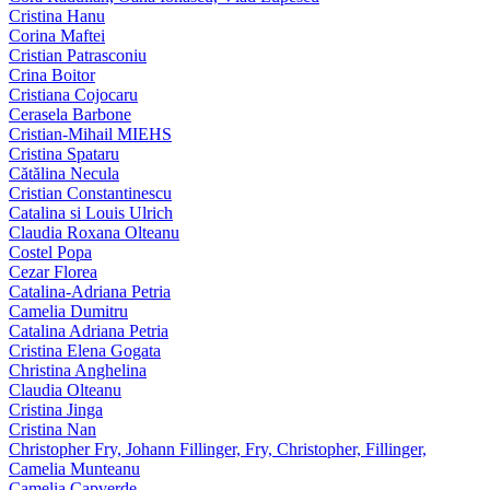
Cristina Hanu
Corina Maftei
Cristian Patrasconiu
Crina Boitor
Cristiana Cojocaru
Cerasela Barbone
Cristian-Mihail MIEHS
Cristina Spataru
Cătălina Necula
Cristian Constantinescu
Catalina si Louis Ulrich
Claudia Roxana Olteanu
Costel Popa
Cezar Florea
Catalina-Adriana Petria
Camelia Dumitru
Catalina Adriana Petria
Cristina Elena Gogata
Christina Anghelina
Claudia Olteanu
Cristina Jinga
Cristina Nan
Christopher Fry, Johann Fillinger, Fry, Christopher, Fillinger,
Camelia Munteanu
Camelia Capverde