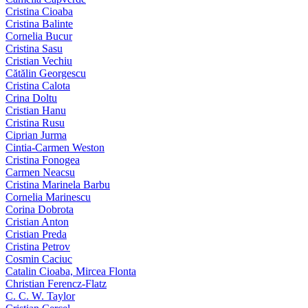
Cristina Cioaba
Cristina Balinte
Cornelia Bucur
Cristina Sasu
Cristian Vechiu
Cătălin Georgescu
Cristina Calota
Crina Doltu
Cristian Hanu
Cristina Rusu
Ciprian Jurma
Cintia-Carmen Weston
Cristina Fonogea
Carmen Neacsu
Cristina Marinela Barbu
Cornelia Marinescu
Corina Dobrota
Cristian Anton
Cristian Preda
Cristina Petrov
Cosmin Caciuc
Catalin Cioaba, Mircea Flonta
Christian Ferencz-Flatz
C. C. W. Taylor