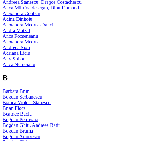
Andreea Stanescu, Dragos Costachescu
Anca Milu Vaidesegan, Dinu Flamand
Alexandra Coliban
Adina Dinitoiu
Alexandra Medrea-Danciu
Andra Matzal
Anca Focseneanu
Alexandra Medrea
Andreea Sion
Adriana Liciu
Any Shilon
Anca Nemoianu
B
Barbara Brun
Bogdan Serbanescu
Bianca Violeta Stanescu
Brian Floca
Beatrice Baciu
Bogdan Perdivara
Bogdan Ghiu, Andreea Ratiu
Bogdan Bruma
Bogdan Amuzescu