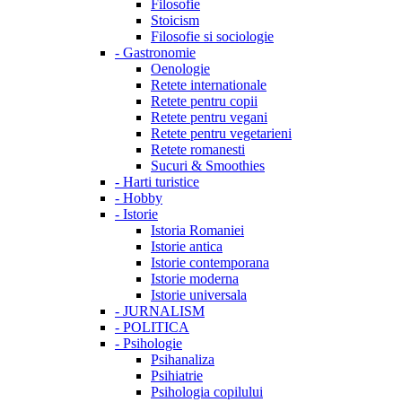
Filosofie
Stoicism
Filosofie si sociologie
-
Gastronomie
Oenologie
Retete internationale
Retete pentru copii
Retete pentru vegani
Retete pentru vegetarieni
Retete romanesti
Sucuri & Smoothies
-
Harti turistice
-
Hobby
-
Istorie
Istoria Romaniei
Istorie antica
Istorie contemporana
Istorie moderna
Istorie universala
-
JURNALISM
-
POLITICA
-
Psihologie
Psihanaliza
Psihiatrie
Psihologia copilului