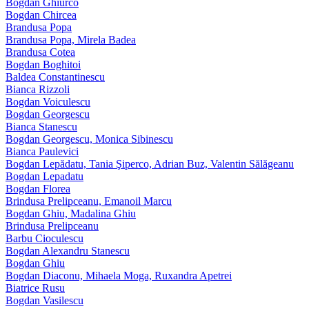
Bogdan Ghiurco
Bogdan Chircea
Brandusa Popa
Brandusa Popa, Mirela Badea
Brandusa Cotea
Bogdan Boghitoi
Baldea Constantinescu
Bianca Rizzoli
Bogdan Voiculescu
Bogdan Georgescu
Bianca Stanescu
Bogdan Georgescu, Monica Sibinescu
Bianca Paulevici
Bogdan Lepădatu, Tania Şiperco, Adrian Buz, Valentin Sălăgeanu
Bogdan Lepadatu
Bogdan Florea
Brindusa Prelipceanu, Emanoil Marcu
Bogdan Ghiu, Madalina Ghiu
Brindusa Prelipceanu
Barbu Cioculescu
Bogdan Alexandru Stanescu
Bogdan Ghiu
Bogdan Diaconu, Mihaela Moga, Ruxandra Apetrei
Biatrice Rusu
Bogdan Vasilescu