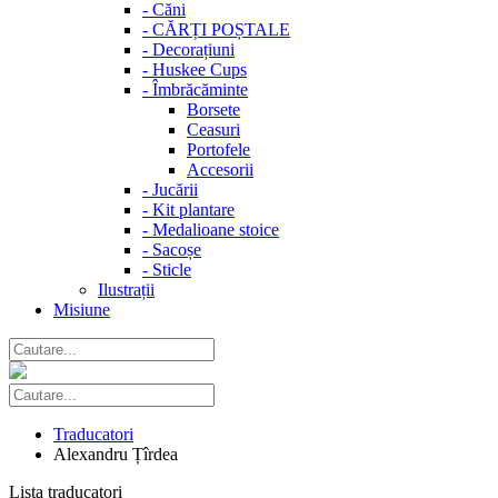
-
Căni
-
CĂRȚI POȘTALE
-
Decorațiuni
-
Huskee Cups
-
Îmbrăcăminte
Borsete
Ceasuri
Portofele
Accesorii
-
Jucării
-
Kit plantare
-
Medalioane stoice
-
Sacoșe
-
Sticle
Ilustrații
Misiune
Traducatori
Alexandru Țîrdea
Lista traducatori