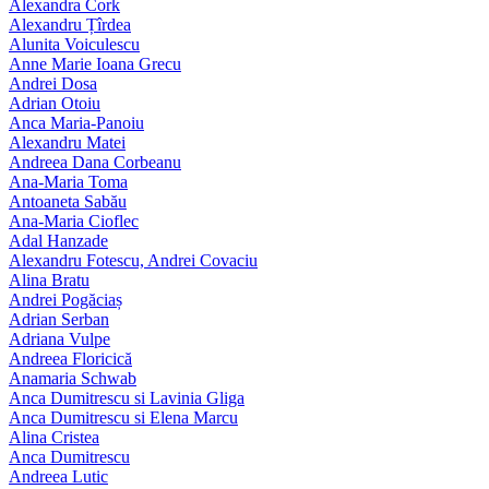
Alexandra Cork
Alexandru Țîrdea
Alunita Voiculescu
Anne Marie Ioana Grecu
Andrei Dosa
Adrian Otoiu
Anca Maria-Panoiu
Alexandru Matei
Andreea Dana Corbeanu
Ana-Maria Toma
Antoaneta Sabău
Ana-Maria Cioflec
Adal Hanzade
Alexandru Fotescu, Andrei Covaciu
Alina Bratu
Andrei Pogăciaș
Adrian Serban
Adriana Vulpe
Andreea Floricică
Anamaria Schwab
Anca Dumitrescu si Lavinia Gliga
Anca Dumitrescu si Elena Marcu
Alina Cristea
Anca Dumitrescu
Andreea Lutic