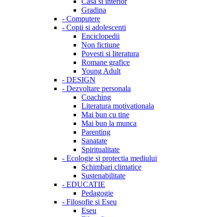
Casa si interior
Gradina
-
Computere
-
Copii si adolescenti
Enciclopedii
Non fictiune
Povesti si literatura
Romane grafice
Young Adult
-
DESIGN
-
Dezvoltare personala
Coaching
Literatura motivationala
Mai bun cu tine
Mai bun la munca
Parenting
Sanatate
Spiritualitate
-
Ecologie si protectia mediului
Schimbari climatice
Sustenabilitate
-
EDUCATIE
Pedagogie
-
Filosofie si Eseu
Eseu