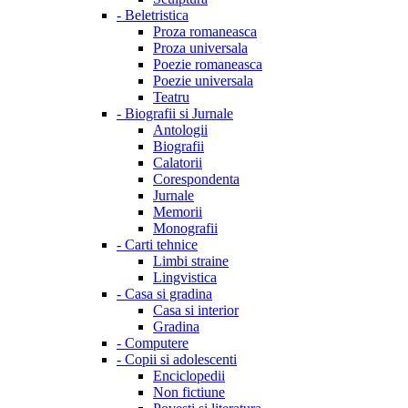
-
Beletristica
Proza romaneasca
Proza universala
Poezie romaneasca
Poezie universala
Teatru
-
Biografii si Jurnale
Antologii
Biografii
Calatorii
Corespondenta
Jurnale
Memorii
Monografii
-
Carti tehnice
Limbi straine
Lingvistica
-
Casa si gradina
Casa si interior
Gradina
-
Computere
-
Copii si adolescenti
Enciclopedii
Non fictiune