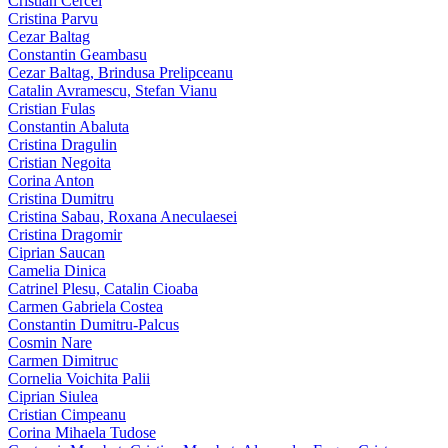
Cristian Cercel
Cristina Parvu
Cezar Baltag
Constantin Geambasu
Cezar Baltag, Brindusa Prelipceanu
Catalin Avramescu, Stefan Vianu
Cristian Fulas
Constantin Abaluta
Cristina Dragulin
Cristian Negoita
Corina Anton
Cristina Dumitru
Cristina Sabau, Roxana Aneculaesei
Cristina Dragomir
Ciprian Saucan
Camelia Dinica
Catrinel Plesu, Catalin Cioaba
Carmen Gabriela Costea
Constantin Dumitru-Palcus
Cosmin Nare
Carmen Dimitruc
Cornelia Voichita Palii
Ciprian Siulea
Cristian Cimpeanu
Corina Mihaela Tudose