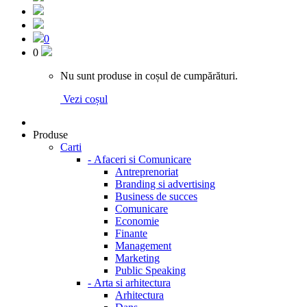
0
0
Nu sunt produse in coșul de cumpărături.
Vezi coșul
Produse
Carti
-
Afaceri si Comunicare
Antreprenoriat
Branding si advertising
Business de succes
Comunicare
Economie
Finante
Management
Marketing
Public Speaking
-
Arta si arhitectura
Arhitectura