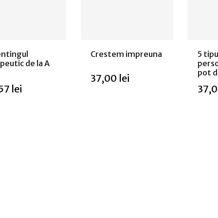
ntingul
Crestem impreuna
5 tipu
peutic de la A
perso
pot d
37,00 lei
57 lei
37,0
Adaugă in
 epuizat
Stoc e
coș