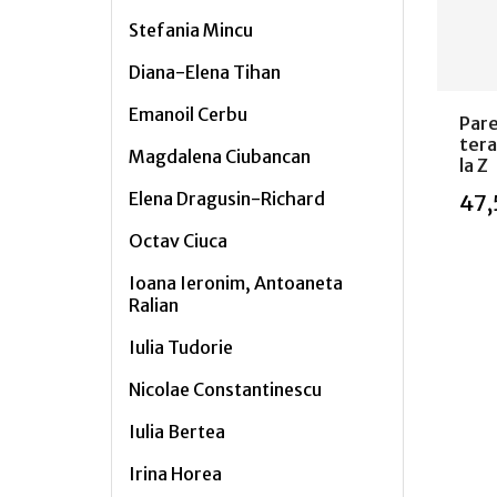
Stefania Mincu
Diana-Elena Tihan
Emanoil Cerbu
Pare
tera
Magdalena Ciubancan
la Z
Elena Dragusin-Richard
47,
Octav Ciuca
Ioana Ieronim, Antoaneta
Ralian
Stoc
Iulia Tudorie
Nicolae Constantinescu
Iulia Bertea
Irina Horea