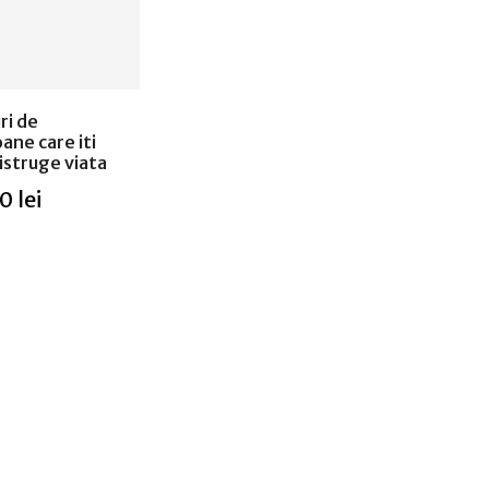
ri de
ane care iti
istruge viata
0 lei
puizat