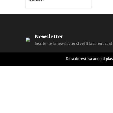
A
Andreea FloricicÄ
Andreea NÄstase
Newsletter
Alexandru M. CÄlin
Inscrie-te la newsletter si vei fi la curent cu 
Alexandru Philippide, I.
Cassianâ€‘Matasaru
Daca doresti sa accepti pla
Adrian Tanasescuâ€‘Vlas
Antoaneta SabÄu
Alina Cantacuzino
Alexandra Cork
Alexandru Țîrdea
Alunita Voiculescu