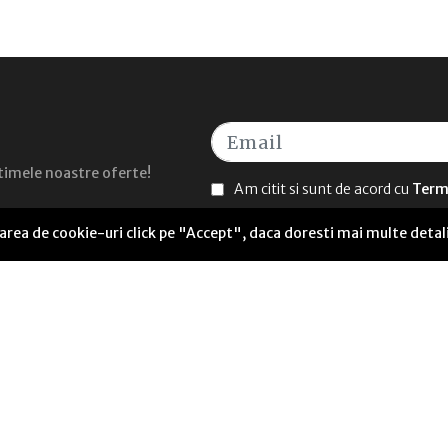
ultimele noastre oferte!
Am citit si sunt de acord cu
Terme
sarea de cookie-uri click pe "Accept", daca doresti mai multe detal
UTILE
Seneca Anticafe Coworking
ANPC Soluționarea alternativă a litigiilor
Termeni și condiții
Politică de livrare
Politică cookies