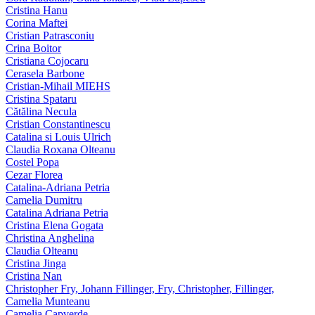
Cristina Hanu
Corina Maftei
Cristian Patrasconiu
Crina Boitor
Cristiana Cojocaru
Cerasela Barbone
Cristian-Mihail MIEHS
Cristina Spataru
Cătălina Necula
Cristian Constantinescu
Catalina si Louis Ulrich
Claudia Roxana Olteanu
Costel Popa
Cezar Florea
Catalina-Adriana Petria
Camelia Dumitru
Catalina Adriana Petria
Cristina Elena Gogata
Christina Anghelina
Claudia Olteanu
Cristina Jinga
Cristina Nan
Christopher Fry, Johann Fillinger, Fry, Christopher, Fillinger,
Camelia Munteanu
Camelia Capverde