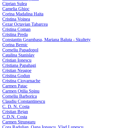
Ciprian Sulea
Camelia Ghioc
Corina Madalina Haita
Cristina Voinea
Cezar Octavian Tabarcea
Cristina Coman
Cristina Preda
Constantin Geambasu, Mariana Baluta - Skultety
Corina Bernic
Corneliu Papadopol
Catalina Stanislav
Cristian Ionescu
Cristiana Papahagi
Cristian Neagoe
Cristina Godun
Cristina Ciovarnache
Carmen Patac
Carmen Otilia Spinu
Corneliu Barborica
Claudiu Constantinescu
C. D. N. Costa
Cristian Bejan
C.D.N. Costa
Carmen Strungaru
Cora Radulian, Oana Ionascu, Vlad Lupescu