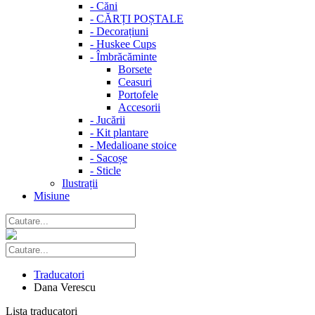
-
Căni
-
CĂRȚI POȘTALE
-
Decorațiuni
-
Huskee Cups
-
Îmbrăcăminte
Borsete
Ceasuri
Portofele
Accesorii
-
Jucării
-
Kit plantare
-
Medalioane stoice
-
Sacoșe
-
Sticle
Ilustrații
Misiune
Traducatori
Dana Verescu
Lista traducatori