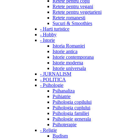
Retete pentru copii
Retete pentru vegani
Retete pentru vegetarieni
Retete romanesti
Sucuri & Smoothies
-
Harti turistice
-
Hobby
-
Istorie
Istoria Romaniei
Istorie antica
Istorie contemporana
Istorie moderna
Istorie universala
-
JURNALISM
-
POLITICA
-
Psihologie
Psihanaliza
Psihiatrie
Psihologia copilului
Psihologia cuplului
Psihologia familiei
Psihologie generala
Psihoterapie
-
Religie
Budism