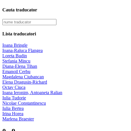
Cauta traducator
Lista traducatori
Ioana Bringle
Ioana-Raluca Flangea
Loreta Budin
Stefania Mincu
Diana-Elena Tihan
Emanoil Cerbu
Magdalena Ciubancan
Elena Dragusin-Richard
Octav Ciuca
Ioana Ieronim, Antoaneta Ralian
Iulia Tudorie
Nicolae Constantinescu
Iulia Bertea
Irina Horea
Marlena Braester