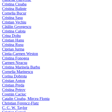
Cristina Cioaba
Cristina Balinte
Cornelia Bucur
Cristina Sasu
Cristian Vechiu
Cătălin Georgescu
Cristina Calota
Crina Doltu
Cristian Hanu
Cristina Rusu
Ciprian Jurma
Cintia-Carmen Weston
Cristina Fonogea
Carmen Neacsu
Cristina Marinela Barbu
Cornelia Marinescu
Corina Dobrota
Cristian Anton
Cristian Preda
Cristina Petrov
Cosmin Caciuc
Catalin Cioaba, Mircea Flonta
Christian Ferencz-Flatz
C. C. W. Taylor