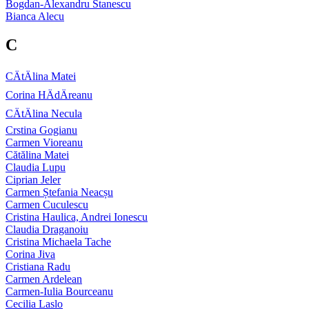
Bogdan-Alexandru Stanescu
Bianca Alecu
C
CÄtÄlina Matei
Corina HÄdÄreanu
CÄtÄlina Necula
Crstina Gogianu
Carmen Vioreanu
Cătălina Matei
Claudia Lupu
Ciprian Jeler
Carmen Ștefania Neacșu
Carmen Cuculescu
Cristina Haulica, Andrei Ionescu
Claudia Draganoiu
Cristina Michaela Tache
Corina Jiva
Cristiana Radu
Carmen Ardelean
Carmen-Iulia Bourceanu
Cecilia Laslo