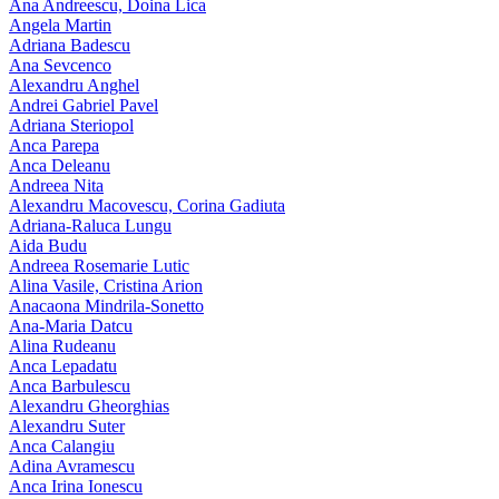
Ana Andreescu, Doina Lica
Angela Martin
Adriana Badescu
Ana Sevcenco
Alexandru Anghel
Andrei Gabriel Pavel
Adriana Steriopol
Anca Parepa
Anca Deleanu
Andreea Nita
Alexandru Macovescu, Corina Gadiuta
Adriana-Raluca Lungu
Aida Budu
Andreea Rosemarie Lutic
Alina Vasile, Cristina Arion
Anacaona Mindrila-Sonetto
Ana-Maria Datcu
Alina Rudeanu
Anca Lepadatu
Anca Barbulescu
Alexandru Gheorghias
Alexandru Suter
Anca Calangiu
Adina Avramescu
Anca Irina Ionescu