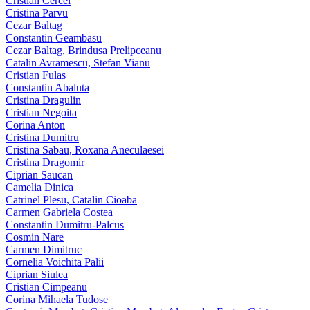
Cristian Cercel
Cristina Parvu
Cezar Baltag
Constantin Geambasu
Cezar Baltag, Brindusa Prelipceanu
Catalin Avramescu, Stefan Vianu
Cristian Fulas
Constantin Abaluta
Cristina Dragulin
Cristian Negoita
Corina Anton
Cristina Dumitru
Cristina Sabau, Roxana Aneculaesei
Cristina Dragomir
Ciprian Saucan
Camelia Dinica
Catrinel Plesu, Catalin Cioaba
Carmen Gabriela Costea
Constantin Dumitru-Palcus
Cosmin Nare
Carmen Dimitruc
Cornelia Voichita Palii
Ciprian Siulea
Cristian Cimpeanu
Corina Mihaela Tudose