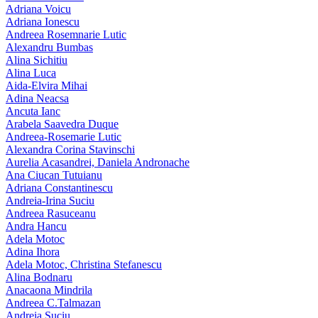
Adriana Voicu
Adriana Ionescu
Andreea Rosemnarie Lutic
Alexandru Bumbas
Alina Sichitiu
Alina Luca
Aida-Elvira Mihai
Adina Neacsa
Ancuta Ianc
Arabela Saavedra Duque
Andreea-Rosemarie Lutic
Alexandra Corina Stavinschi
Aurelia Acasandrei, Daniela Andronache
Ana Ciucan Tutuianu
Adriana Constantinescu
Andreia-Irina Suciu
Andreea Rasuceanu
Andra Hancu
Adela Motoc
Adina Ihora
Adela Motoc, Christina Stefanescu
Alina Bodnaru
Anacaona Mindrila
Andreea C.Talmazan
Andreia Suciu