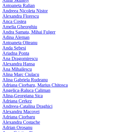
Alina Skultety
Antoaneta Ralian
Andreea Nicoleta Nistor
Alexandra Florescu
Anca Costea
Amelia Gheorghiu
Andra Samata, Mihai Fulger
Adina Aleman
Antoaneta Olteanu
Anda Sebesi
Ariadna Ponta
Ana Dragomirescu
Alexandra Hansa
Ana Mihailescu
Alina Marc Ciulacu
Alina Gabriela Rudeanu
Adriana Ciorbaru, Marius Chitosca
Angelica-Raluca Caliman
Alina-Georgiana Sica
Adriana Cerkez
Andreea-Catalina Draghici
Alexandru Macovei
Adriana Ciorbaru
Alexandra Costache
Adrian Orosanu