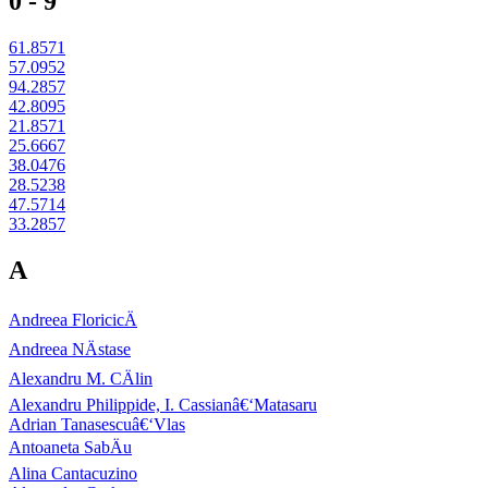
0 - 9
61.8571
57.0952
94.2857
42.8095
21.8571
25.6667
38.0476
28.5238
47.5714
33.2857
A
Andreea FloricicÄ
Andreea NÄstase
Alexandru M. CÄlin
Alexandru Philippide, I. Cassianâ€‘Matasaru
Adrian Tanasescuâ€‘Vlas
Antoaneta SabÄu
Alina Cantacuzino