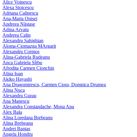
Alice Voinescu
Alexa Stoicescu
Adriana Calinescu
Ana-Maria Onisei
Andreea Năstase
Adina Arvatu
Andreea Calin
Alexandru Sahighian
Aloma-Ciomazga MArgarit
Alexandru Cormos
Alina-Gabriela Rudeanu
Anca Gabriela Sîrbu
Afrodita Carmen Cionchin
Alina Ioan
Akiko Hayashi
Ana Dragomirescu, Carmen Ciora, Domnica Drumea
Alina Nuca
Alexandru Gurau
Ana Manescu
Alexandra Constandache, Mona Apa
Alex Bala
Alina Loredana Brebeanu
Alina Brebeanu
Andrei Bantas
Angela Hondru