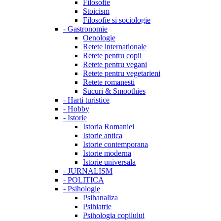
Filosofie
Stoicism
Filosofie si sociologie
-
Gastronomie
Oenologie
Retete internationale
Retete pentru copii
Retete pentru vegani
Retete pentru vegetarieni
Retete romanesti
Sucuri & Smoothies
-
Harti turistice
-
Hobby
-
Istorie
Istoria Romaniei
Istorie antica
Istorie contemporana
Istorie moderna
Istorie universala
-
JURNALISM
-
POLITICA
-
Psihologie
Psihanaliza
Psihiatrie
Psihologia copilului