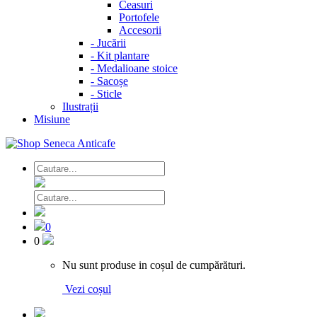
Ceasuri
Portofele
Accesorii
-
Jucării
-
Kit plantare
-
Medalioane stoice
-
Sacoșe
-
Sticle
Ilustrații
Misiune
0
0
Nu sunt produse in coșul de cumpărături.
Vezi coșul