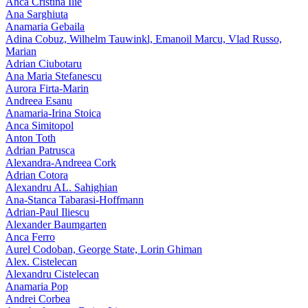
Anca Cristina Ilie
Ana Sarghiuta
Anamaria Gebaila
Adina Cobuz, Wilhelm Tauwinkl, Emanoil Marcu, Vlad Russo,
Marian
Adrian Ciubotaru
Ana Maria Stefanescu
Aurora Firta-Marin
Andreea Esanu
Anamaria-Irina Stoica
Anca Simitopol
Anton Toth
Adrian Patrusca
Alexandra-Andreea Cork
Adrian Cotora
Alexandru AL. Sahighian
Ana-Stanca Tabarasi-Hoffmann
Adrian-Paul Iliescu
Alexander Baumgarten
Anca Ferro
Aurel Codoban, George State, Lorin Ghiman
Alex. Cistelecan
Alexandru Cistelecan
Anamaria Pop
Andrei Corbea