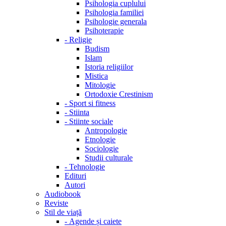
Psihologia cuplului
Psihologia familiei
Psihologie generala
Psihoterapie
-
Religie
Budism
Islam
Istoria religiilor
Mistica
Mitologie
Ortodoxie Crestinism
-
Sport si fitness
-
Stiinta
-
Stiinte sociale
Antropologie
Etnologie
Sociologie
Studii culturale
-
Tehnologie
Edituri
Autori
Audiobook
Reviste
Stil de viață
-
Agende și caiete