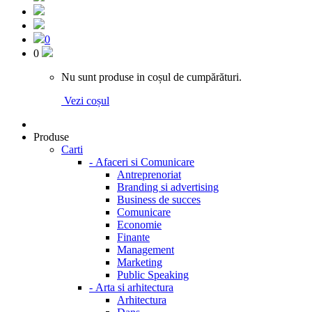
0
0
Nu sunt produse in coșul de cumpărături.
Vezi coșul
Produse
Carti
-
Afaceri si Comunicare
Antreprenoriat
Branding si advertising
Business de succes
Comunicare
Economie
Finante
Management
Marketing
Public Speaking
-
Arta si arhitectura
Arhitectura