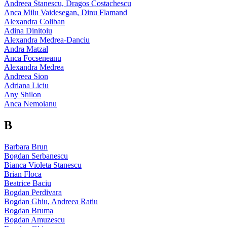
Andreea Stanescu, Dragos Costachescu
Anca Milu Vaidesegan, Dinu Flamand
Alexandra Coliban
Adina Dinitoiu
Alexandra Medrea-Danciu
Andra Matzal
Anca Focseneanu
Alexandra Medrea
Andreea Sion
Adriana Liciu
Any Shilon
Anca Nemoianu
B
Barbara Brun
Bogdan Serbanescu
Bianca Violeta Stanescu
Brian Floca
Beatrice Baciu
Bogdan Perdivara
Bogdan Ghiu, Andreea Ratiu
Bogdan Bruma
Bogdan Amuzescu