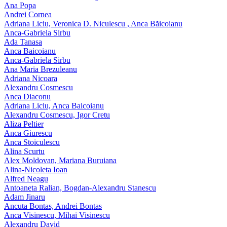
Ana Popa
Andrei Cornea
Adriana Liciu, Veronica D. Niculescu , Anca Băicoianu
Anca‑Gabriela Sirbu
Ada Tanasa
Anca Baicoianu
Anca-Gabriela Sirbu
Ana Maria Brezuleanu
Adriana Nicoara
Alexandru Cosmescu
Anca Diaconu
Adriana Liciu, Anca Baicoianu
Alexandru Cosmescu, Igor Cretu
Aliza Peltier
Anca Giurescu
Anca Stoiculescu
Alina Scurtu
Alex Moldovan, Mariana Buruiana
Alina-Nicoleta Ioan
Alfred Neagu
Antoaneta Ralian, Bogdan-Alexandru Stanescu
Adam Jinaru
Ancuta Bontas, Andrei Bontas
Anca Visinescu, Mihai Visinescu
Alexandru David