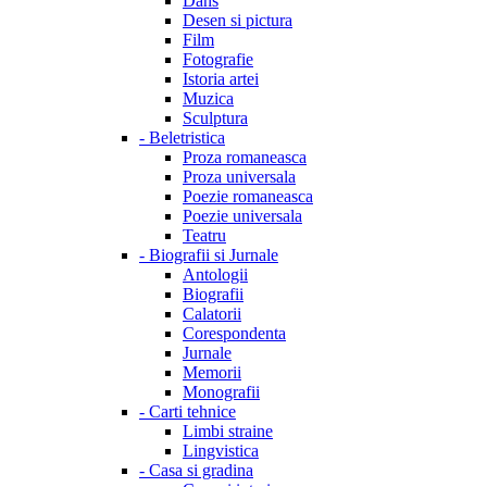
Dans
Desen si pictura
Film
Fotografie
Istoria artei
Muzica
Sculptura
-
Beletristica
Proza romaneasca
Proza universala
Poezie romaneasca
Poezie universala
Teatru
-
Biografii si Jurnale
Antologii
Biografii
Calatorii
Corespondenta
Jurnale
Memorii
Monografii
-
Carti tehnice
Limbi straine
Lingvistica
-
Casa si gradina