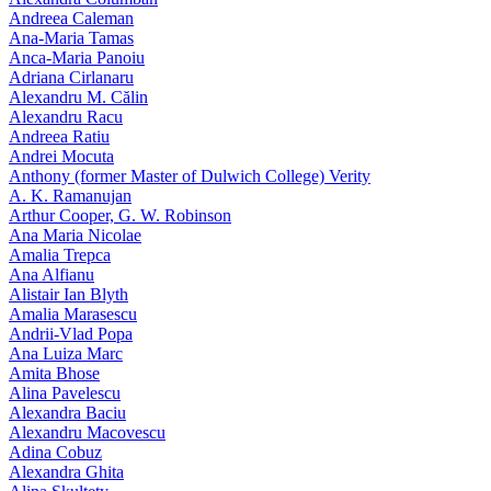
Andreea Caleman
Ana-Maria Tamas
Anca-Maria Panoiu
Adriana Cirlanaru
Alexandru M. Călin
Alexandru Racu
Andreea Ratiu
Andrei Mocuta
Anthony (former Master of Dulwich College) Verity
A. K. Ramanujan
Arthur Cooper, G. W. Robinson
Ana Maria Nicolae
Amalia Trepca
Ana Alfianu
Alistair Ian Blyth
Amalia Marasescu
Andrii-Vlad Popa
Ana Luiza Marc
Amita Bhose
Alina Pavelescu
Alexandra Baciu
Alexandru Macovescu
Adina Cobuz
Alexandra Ghita