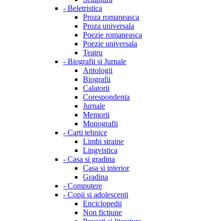
-
Beletristica
Proza romaneasca
Proza universala
Poezie romaneasca
Poezie universala
Teatru
-
Biografii si Jurnale
Antologii
Biografii
Calatorii
Corespondenta
Jurnale
Memorii
Monografii
-
Carti tehnice
Limbi straine
Lingvistica
-
Casa si gradina
Casa si interior
Gradina
-
Computere
-
Copii si adolescenti
Enciclopedii
Non fictiune