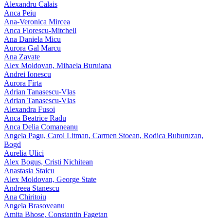
Alexandru Calais
Anca Peiu
Ana-Veronica Mircea
Anca Florescu-Mitchell
Ana Daniela Micu
Aurora Gal Marcu
Ana Zavate
Alex Moldovan, Mihaela Buruiana
Andrei Ionescu
Aurora Firta
Adrian Tanasescu‑Vlas
Adrian Tanasescu-Vlas
Alexandra Fusoi
Anca Beatrice Radu
Anca Delia Comaneanu
Angela Pagu, Carol Litman, Carmen Stoean, Rodica Buburuzan,
Bogd
Aurelia Ulici
Alex Bogus, Cristi Nichitean
Anastasia Staicu
Alex Moldovan, George State
Andreea Stanescu
Ana Chiritoiu
Angela Brasoveanu
Amita Bhose, Constantin Fagetan