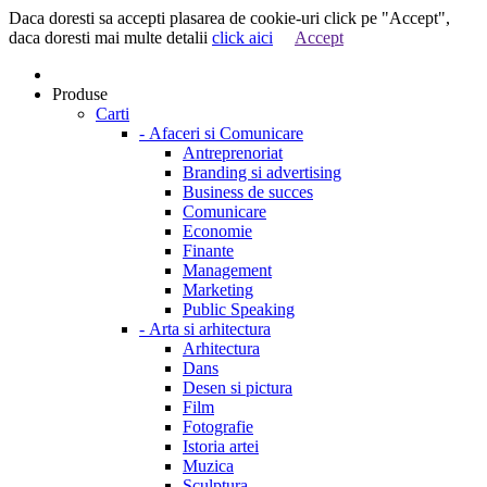
Daca doresti sa accepti plasarea de cookie-uri click pe "Accept",
daca doresti mai multe detalii
click aici
Accept
Produse
Carti
-
Afaceri si Comunicare
Antreprenoriat
Branding si advertising
Business de succes
Comunicare
Economie
Finante
Management
Marketing
Public Speaking
-
Arta si arhitectura
Arhitectura
Dans
Desen si pictura
Film
Fotografie
Istoria artei
Muzica
Sculptura