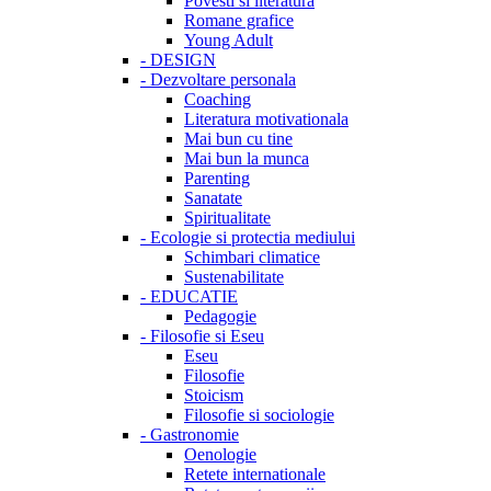
Povesti si literatura
Romane grafice
Young Adult
-
DESIGN
-
Dezvoltare personala
Coaching
Literatura motivationala
Mai bun cu tine
Mai bun la munca
Parenting
Sanatate
Spiritualitate
-
Ecologie si protectia mediului
Schimbari climatice
Sustenabilitate
-
EDUCATIE
Pedagogie
-
Filosofie si Eseu
Eseu
Filosofie
Stoicism
Filosofie si sociologie
-
Gastronomie
Oenologie
Retete internationale