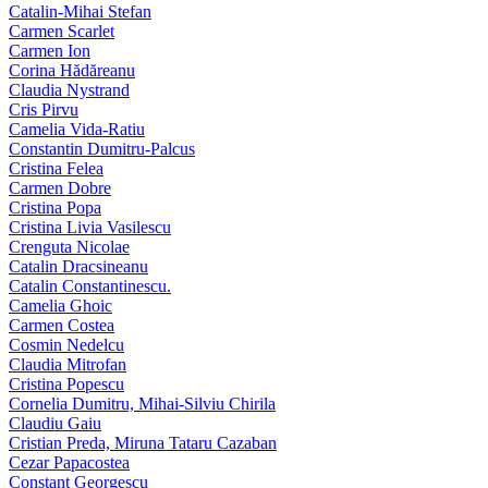
Catalin-Mihai Stefan
Carmen Scarlet
Carmen Ion
Corina Hădăreanu
Claudia Nystrand
Cris Pirvu
Camelia Vida-Ratiu
Constantin Dumitru‑Palcus
Cristina Felea
Carmen Dobre
Cristina Popa
Cristina Livia Vasilescu
Crenguta Nicolae
Catalin Dracsineanu
Catalin Constantinescu.
Camelia Ghoic
Carmen Costea
Cosmin Nedelcu
Claudia Mitrofan
Cristina Popescu
Cornelia Dumitru, Mihai‑Silviu Chirila
Claudiu Gaiu
Cristian Preda, Miruna Tataru Cazaban
Cezar Papacostea
Constant Georgescu