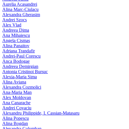
Aurelia Acasandrei
Alina Marc-Ciulacu
Alexandra Gherasim
Andrei Szocs
Alex Vlad
Andreea Dima
Ana Mihaiescu
Angela Cismas
Alina Panaitov
Adriana Trandafir
Andrei-Paul Corescu
Anca Bodogae
Andreea Demirgian
Antonia Cristinoi Bursuc
Alexia-Maria Sima
Alina Aviana
Alexandra Cozmolici
Ana-Maria Man
Alex Moldovan
Ana Canarache
Andrei Covaciu
Alexandru Philippide, I. Cassian‑Matasaru
Alina Popescu
Alina Bogdan
Alexandra Columban