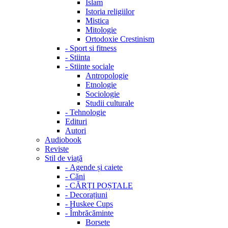
Islam
Istoria religiilor
Mistica
Mitologie
Ortodoxie Crestinism
-
Sport si fitness
-
Stiinta
-
Stiinte sociale
Antropologie
Etnologie
Sociologie
Studii culturale
-
Tehnologie
Edituri
Autori
Audiobook
Reviste
Stil de viață
-
Agende și caiete
-
Căni
-
CĂRȚI POȘTALE
-
Decorațiuni
-
Huskee Cups
-
Îmbrăcăminte
Borsete