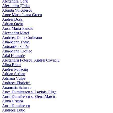
Alexandra Cork
Alexandru Țîrdea
Alunita Voiculescu
Anne Marie Ioana Grecu
Andrei Dosa
Adrian Otoiu
Anca Maria-Panoiu
Alexandru Matei
Andreea Dana Corbeanu
Ana-Maria Toma
Antoaneta Sabău
Ana-Maria Cioflec
Adal Hanzade
Alexandru Fotescu, Andrei Covaciu
Alina Bratu
Andrei Pogăciaș
Adrian Serban
Adriana Vulpe
Andreea Floricică
Anamaria Schwab
Anca Dumitrescu si Lavinia Gliga
Anca Dumitrescu si Elena Marcu
Alina Cristea
Anca Dumitrescu
Andreea Lutic