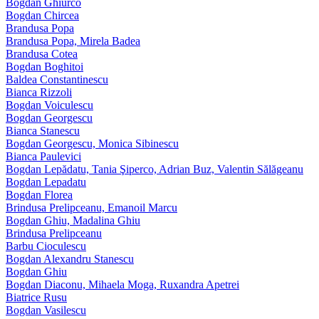
Bogdan Ghiurco
Bogdan Chircea
Brandusa Popa
Brandusa Popa, Mirela Badea
Brandusa Cotea
Bogdan Boghitoi
Baldea Constantinescu
Bianca Rizzoli
Bogdan Voiculescu
Bogdan Georgescu
Bianca Stanescu
Bogdan Georgescu, Monica Sibinescu
Bianca Paulevici
Bogdan Lepădatu, Tania Şiperco, Adrian Buz, Valentin Sălăgeanu
Bogdan Lepadatu
Bogdan Florea
Brindusa Prelipceanu, Emanoil Marcu
Bogdan Ghiu, Madalina Ghiu
Brindusa Prelipceanu
Barbu Cioculescu
Bogdan Alexandru Stanescu
Bogdan Ghiu
Bogdan Diaconu, Mihaela Moga, Ruxandra Apetrei
Biatrice Rusu
Bogdan Vasilescu