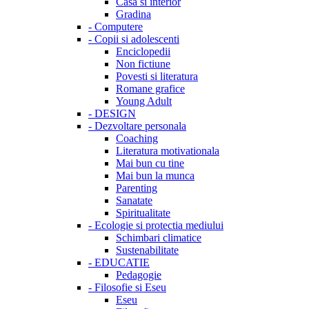
Casa si interior
Gradina
-
Computere
-
Copii si adolescenti
Enciclopedii
Non fictiune
Povesti si literatura
Romane grafice
Young Adult
-
DESIGN
-
Dezvoltare personala
Coaching
Literatura motivationala
Mai bun cu tine
Mai bun la munca
Parenting
Sanatate
Spiritualitate
-
Ecologie si protectia mediului
Schimbari climatice
Sustenabilitate
-
EDUCATIE
Pedagogie
-
Filosofie si Eseu
Eseu