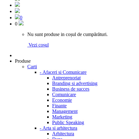
0
0
Nu sunt produse in coșul de cumpărături.
Vezi coșul
Produse
Carti
-
Afaceri si Comunicare
Antreprenoriat
Branding si advertising
Business de succes
Comunicare
Economie
Finante
Management
Marketing
Public Speaking
-
Arta si arhitectura
Arhitectura