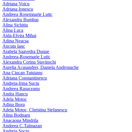
Adriana Voicu
Adriana Ionescu
Andreea Rosemnarie Lutic
Alexandru Bumbas
Alina Sichitiu
Alina Luca
Aida-Elvira Mihai
Adina Neacsa
Ancuta Ianc
Arabela Saavedra Duque
Andreea-Rosemarie Lutic
Alexandra Corina Stavinschi
Aurelia Acasandrei, Daniela Andronache
Ana Ciucan Tutuianu
Adriana Constantinescu
Andreia-Irina Suciu
Andreea Rasuceanu
Andra Hancu
Adela Motoc
Adina Ihora
Adela Motoc, Christina Stefanescu
Alina Bodnaru
Anacaona Mindrila
Andreea C.Talmazan
Andreia Suciu