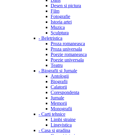
Dans
Desen si pictura
Film
Fotografie
Istoria artei
Muzica
Sculptura
-
Beletristica
Proza romaneasca
Proza universala
Poezie romaneasca
Poezie universala
Teatru
-
Biografii si Jurnale
Antologii
Biografii
Calatorii
Corespondenta
Jurnale
Memorii
Monografii
-
Carti tehnice
Limbi straine
Lingvistica
-
Casa si gradina