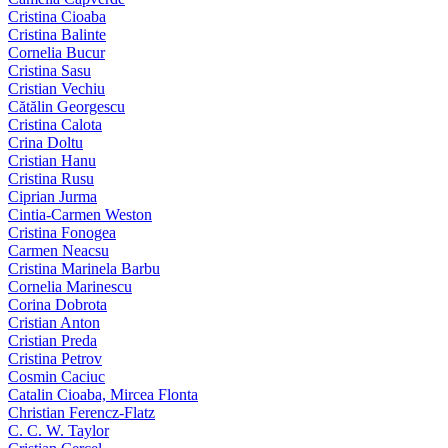
Cristina Cioaba
Cristina Balinte
Cornelia Bucur
Cristina Sasu
Cristian Vechiu
Cătălin Georgescu
Cristina Calota
Crina Doltu
Cristian Hanu
Cristina Rusu
Ciprian Jurma
Cintia-Carmen Weston
Cristina Fonogea
Carmen Neacsu
Cristina Marinela Barbu
Cornelia Marinescu
Corina Dobrota
Cristian Anton
Cristian Preda
Cristina Petrov
Cosmin Caciuc
Catalin Cioaba, Mircea Flonta
Christian Ferencz-Flatz
C. C. W. Taylor