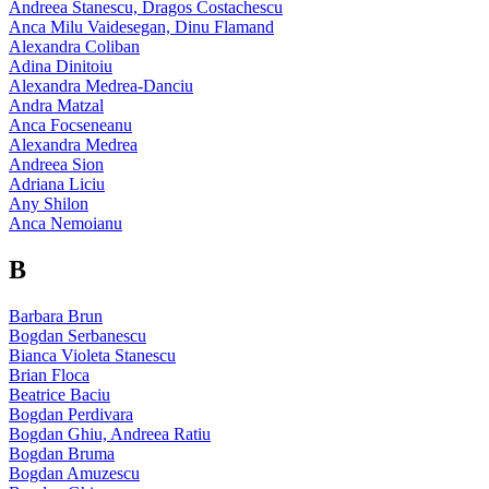
Andreea Stanescu, Dragos Costachescu
Anca Milu Vaidesegan, Dinu Flamand
Alexandra Coliban
Adina Dinitoiu
Alexandra Medrea-Danciu
Andra Matzal
Anca Focseneanu
Alexandra Medrea
Andreea Sion
Adriana Liciu
Any Shilon
Anca Nemoianu
B
Barbara Brun
Bogdan Serbanescu
Bianca Violeta Stanescu
Brian Floca
Beatrice Baciu
Bogdan Perdivara
Bogdan Ghiu, Andreea Ratiu
Bogdan Bruma
Bogdan Amuzescu