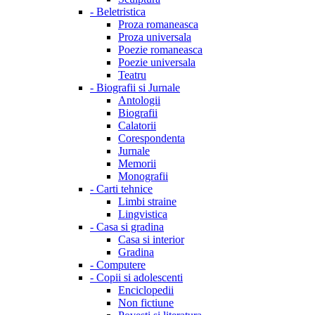
-
Beletristica
Proza romaneasca
Proza universala
Poezie romaneasca
Poezie universala
Teatru
-
Biografii si Jurnale
Antologii
Biografii
Calatorii
Corespondenta
Jurnale
Memorii
Monografii
-
Carti tehnice
Limbi straine
Lingvistica
-
Casa si gradina
Casa si interior
Gradina
-
Computere
-
Copii si adolescenti
Enciclopedii
Non fictiune