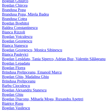
Bogdan Ghiurco
Bogdan Chircea
Brandusa Popa
Brandusa Popa, Mirela Badea
Brandusa Cotea
Bogdan Boghitoi
Baldea Constantinescu
Bianca Rizzoli
Bogdan Voiculescu
Bogdan Georgescu
Bianca Stanescu
Bogdan Georgescu, Monica Sibinescu
Bianca Paulevici
Bogdan Lepădatu, Tania Şiperco, Adrian Buz, Valentin Sălăgeanu
Bogdan Lepadatu
Bogdan Florea
Brindusa Prelipceanu, Emanoil Marcu
Bogdan Ghiu, Madalina Ghiu
Brindusa Prelipceanu
Barbu Cioculescu
Bogdan Alexandru Stanescu
Bogdan Ghiu
Bogdan Diaconu, Mihaela Moga, Ruxandra Apetrei
Biatrice Rusu
Bogdan Vasilescu