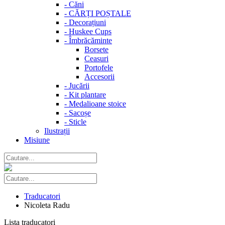
-
Căni
-
CĂRȚI POȘTALE
-
Decorațiuni
-
Huskee Cups
-
Îmbrăcăminte
Borsete
Ceasuri
Portofele
Accesorii
-
Jucării
-
Kit plantare
-
Medalioane stoice
-
Sacoșe
-
Sticle
Ilustrații
Misiune
Traducatori
Nicoleta Radu
Lista traducatori