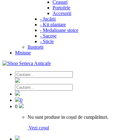
Ceasuri
Portofele
Accesorii
-
Jucării
-
Kit plantare
-
Medalioane stoice
-
Sacoșe
-
Sticle
Ilustrații
Misiune
0
0
Nu sunt produse in coșul de cumpărături.
Vezi coșul