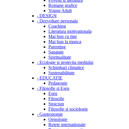
Povesti si literatura
Romane grafice
Young Adult
-
DESIGN
-
Dezvoltare personala
Coaching
Literatura motivationala
Mai bun cu tine
Mai bun la munca
Parenting
Sanatate
Spiritualitate
-
Ecologie si protectia mediului
Schimbari climatice
Sustenabilitate
-
EDUCATIE
Pedagogie
-
Filosofie si Eseu
Eseu
Filosofie
Stoicism
Filosofie si sociologie
-
Gastronomie
Oenologie
Retete internationale