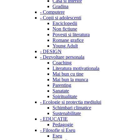
Casa si interior
Gradina
-
Computere
-
Copii si adolescenti
Enciclopedii
Non fictiune
Povesti si literatura
Romane grafice
Young Adult
-
DESIGN
-
Dezvoltare personala
Coaching
Literatura motivationala
Mai bun cu tine
Mai bun la munca
Parenting
Sanatate
Spiritualitate
-
Ecologie si protectia mediului
Schimbari climatice
Sustenabilitate
-
EDUCATIE
Pedagogie
-
Filosofie si Eseu
Eseu