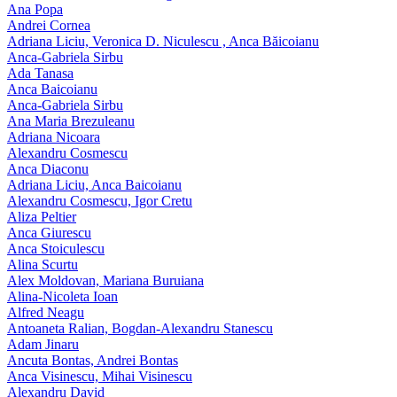
Ana Popa
Andrei Cornea
Adriana Liciu, Veronica D. Niculescu , Anca Băicoianu
Anca‑Gabriela Sirbu
Ada Tanasa
Anca Baicoianu
Anca-Gabriela Sirbu
Ana Maria Brezuleanu
Adriana Nicoara
Alexandru Cosmescu
Anca Diaconu
Adriana Liciu, Anca Baicoianu
Alexandru Cosmescu, Igor Cretu
Aliza Peltier
Anca Giurescu
Anca Stoiculescu
Alina Scurtu
Alex Moldovan, Mariana Buruiana
Alina-Nicoleta Ioan
Alfred Neagu
Antoaneta Ralian, Bogdan-Alexandru Stanescu
Adam Jinaru
Ancuta Bontas, Andrei Bontas
Anca Visinescu, Mihai Visinescu
Alexandru David