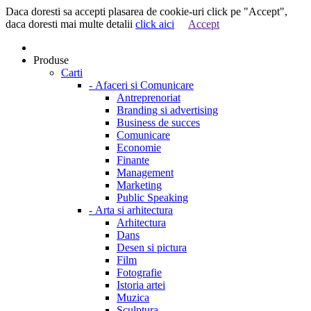
Daca doresti sa accepti plasarea de cookie-uri click pe "Accept",
daca doresti mai multe detalii
click aici
Accept
Produse
Carti
-
Afaceri si Comunicare
Antreprenoriat
Branding si advertising
Business de succes
Comunicare
Economie
Finante
Management
Marketing
Public Speaking
-
Arta si arhitectura
Arhitectura
Dans
Desen si pictura
Film
Fotografie
Istoria artei
Muzica
Sculptura