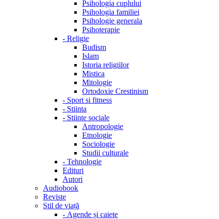
Psihologia cuplului
Psihologia familiei
Psihologie generala
Psihoterapie
-
Religie
Budism
Islam
Istoria religiilor
Mistica
Mitologie
Ortodoxie Crestinism
-
Sport si fitness
-
Stiinta
-
Stiinte sociale
Antropologie
Etnologie
Sociologie
Studii culturale
-
Tehnologie
Edituri
Autori
Audiobook
Reviste
Stil de viață
-
Agende și caiete