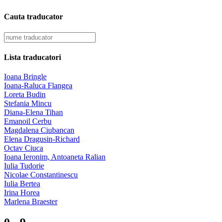
Cauta traducator
Lista traducatori
Ioana Bringle
Ioana-Raluca Flangea
Loreta Budin
Stefania Mincu
Diana-Elena Tihan
Emanoil Cerbu
Magdalena Ciubancan
Elena Dragusin-Richard
Octav Ciuca
Ioana Ieronim, Antoaneta Ralian
Iulia Tudorie
Nicolae Constantinescu
Iulia Bertea
Irina Horea
Marlena Braester