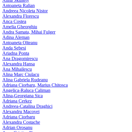
Alina Skultety
Antoaneta Ralian
Andreea Nicoleta Nistor
Alexandra Florescu
Anca Costea
Amelia Gheorghiu
Andra Samata, Mihai Fulger
Adina Aleman
Antoaneta Olteanu
Anda Sebesi
Ariadna Ponta
Ana Dragomirescu
Alexandra Hansa
Ana Mihailescu
Alina Marc Ciulacu
Alina Gabriela Rudeanu
Adriana Ciorbaru, Marius Chitosca
Angelica-Raluca Caliman
Alina-Georgiana Sica
Adriana Cerkez
Andreea-Catalina Draghici
Alexandru Macovei
Adriana Ciorbaru
Alexandra Costache
Adrian Orosanu