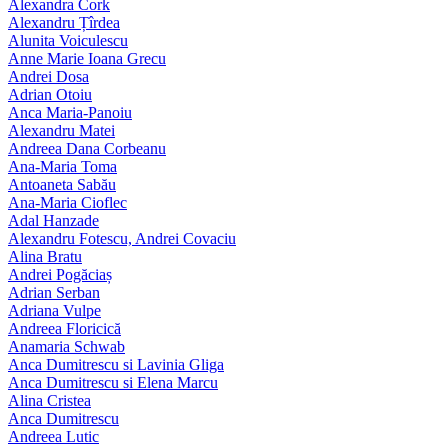
Alexandra Cork
Alexandru Țîrdea
Alunita Voiculescu
Anne Marie Ioana Grecu
Andrei Dosa
Adrian Otoiu
Anca Maria-Panoiu
Alexandru Matei
Andreea Dana Corbeanu
Ana-Maria Toma
Antoaneta Sabău
Ana-Maria Cioflec
Adal Hanzade
Alexandru Fotescu, Andrei Covaciu
Alina Bratu
Andrei Pogăciaș
Adrian Serban
Adriana Vulpe
Andreea Floricică
Anamaria Schwab
Anca Dumitrescu si Lavinia Gliga
Anca Dumitrescu si Elena Marcu
Alina Cristea
Anca Dumitrescu
Andreea Lutic