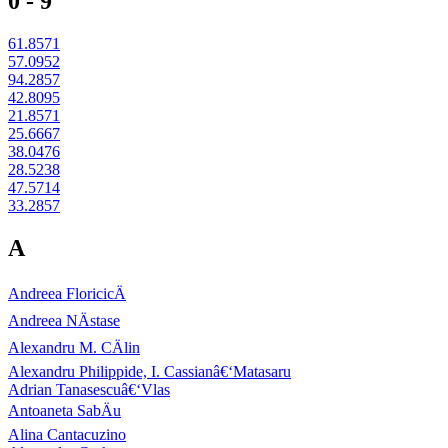
0 - 9
61.8571
57.0952
94.2857
42.8095
21.8571
25.6667
38.0476
28.5238
47.5714
33.2857
A
Andreea FloricicÄ
Andreea NÄstase
Alexandru M. CÄlin
Alexandru Philippide, I. Cassianâ€‘Matasaru
Adrian Tanasescuâ€‘Vlas
Antoaneta SabÄu
Alina Cantacuzino