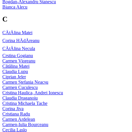
Bogdan-Alexandru Stanescu
Bianca Alecu
C
CÄtÄlina Matei
Corina HÄdÄreanu
CÄtÄlina Necula
Crstina Gogianu
Carmen Vioreanu
Cătălina Matei
Claudia Lupu
Ciprian Jeler
Carmen Ștefania Neacșu
Carmen Cuculescu
Cristina Haulica, Andrei Ionescu
Claudia Draganoiu
Cristina Michaela Tache
Corina Jiva
Cristiana Radu
Carmen Ardelean
Carmen-Iulia Bourceanu
Cecilia Laslo