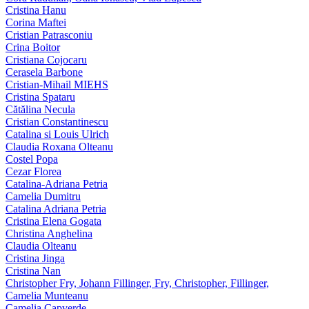
Cristina Hanu
Corina Maftei
Cristian Patrasconiu
Crina Boitor
Cristiana Cojocaru
Cerasela Barbone
Cristian-Mihail MIEHS
Cristina Spataru
Cătălina Necula
Cristian Constantinescu
Catalina si Louis Ulrich
Claudia Roxana Olteanu
Costel Popa
Cezar Florea
Catalina-Adriana Petria
Camelia Dumitru
Catalina Adriana Petria
Cristina Elena Gogata
Christina Anghelina
Claudia Olteanu
Cristina Jinga
Cristina Nan
Christopher Fry, Johann Fillinger, Fry, Christopher, Fillinger,
Camelia Munteanu
Camelia Capverde