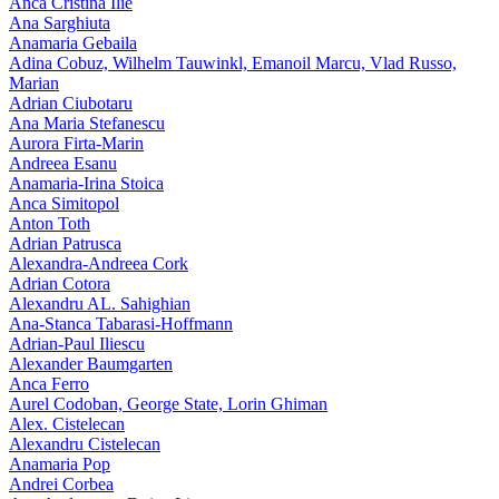
Anca Cristina Ilie
Ana Sarghiuta
Anamaria Gebaila
Adina Cobuz, Wilhelm Tauwinkl, Emanoil Marcu, Vlad Russo,
Marian
Adrian Ciubotaru
Ana Maria Stefanescu
Aurora Firta-Marin
Andreea Esanu
Anamaria-Irina Stoica
Anca Simitopol
Anton Toth
Adrian Patrusca
Alexandra-Andreea Cork
Adrian Cotora
Alexandru AL. Sahighian
Ana-Stanca Tabarasi-Hoffmann
Adrian-Paul Iliescu
Alexander Baumgarten
Anca Ferro
Aurel Codoban, George State, Lorin Ghiman
Alex. Cistelecan
Alexandru Cistelecan
Anamaria Pop
Andrei Corbea