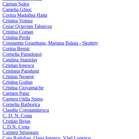
Ciprian Sulea
Camelia Ghioc
Corina Madalina Haita
Cristina Voinea
Cezar Octavian Tabarcea
Cristina Coman
Cristina Preda
Constantin Geambasu, Mariana Baluta - Skultety
Corina Bernic
Corneliu Papadopol
Catalina Stanislav
Cristian Ionescu
Cristiana Papahagi
Cristian Neagoe
Cristina Godun
Cristina Ciovarnache
Carmen Patac
Carmen Otilia Spinu
Corneliu Barborica
Claudiu Constantinescu
C. D. N. Costa
Cristian Bejan
C.D.N. Costa
Carmen Strungaru
Cora Radulian, Oana Ionascu, Vlad Lupescu