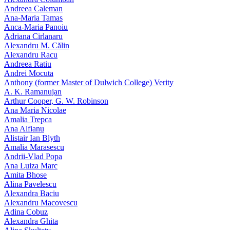
Andreea Caleman
Ana-Maria Tamas
Anca-Maria Panoiu
Adriana Cirlanaru
Alexandru M. Călin
Alexandru Racu
Andreea Ratiu
Andrei Mocuta
Anthony (former Master of Dulwich College) Verity
A. K. Ramanujan
Arthur Cooper, G. W. Robinson
Ana Maria Nicolae
Amalia Trepca
Ana Alfianu
Alistair Ian Blyth
Amalia Marasescu
Andrii-Vlad Popa
Ana Luiza Marc
Amita Bhose
Alina Pavelescu
Alexandra Baciu
Alexandru Macovescu
Adina Cobuz
Alexandra Ghita