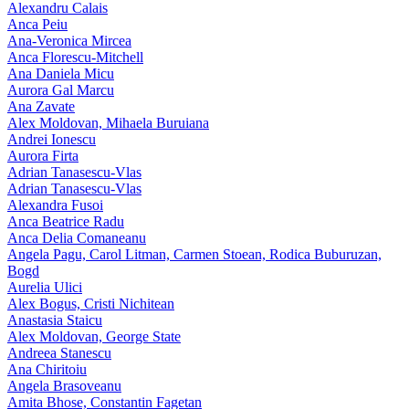
Alexandru Calais
Anca Peiu
Ana-Veronica Mircea
Anca Florescu-Mitchell
Ana Daniela Micu
Aurora Gal Marcu
Ana Zavate
Alex Moldovan, Mihaela Buruiana
Andrei Ionescu
Aurora Firta
Adrian Tanasescu‑Vlas
Adrian Tanasescu-Vlas
Alexandra Fusoi
Anca Beatrice Radu
Anca Delia Comaneanu
Angela Pagu, Carol Litman, Carmen Stoean, Rodica Buburuzan,
Bogd
Aurelia Ulici
Alex Bogus, Cristi Nichitean
Anastasia Staicu
Alex Moldovan, George State
Andreea Stanescu
Ana Chiritoiu
Angela Brasoveanu
Amita Bhose, Constantin Fagetan