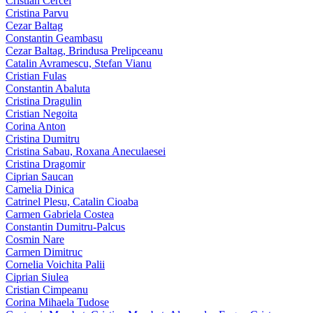
Cristian Cercel
Cristina Parvu
Cezar Baltag
Constantin Geambasu
Cezar Baltag, Brindusa Prelipceanu
Catalin Avramescu, Stefan Vianu
Cristian Fulas
Constantin Abaluta
Cristina Dragulin
Cristian Negoita
Corina Anton
Cristina Dumitru
Cristina Sabau, Roxana Aneculaesei
Cristina Dragomir
Ciprian Saucan
Camelia Dinica
Catrinel Plesu, Catalin Cioaba
Carmen Gabriela Costea
Constantin Dumitru-Palcus
Cosmin Nare
Carmen Dimitruc
Cornelia Voichita Palii
Ciprian Siulea
Cristian Cimpeanu
Corina Mihaela Tudose