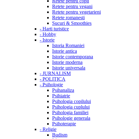
Retete pentru copii
Retete pentru vegani
Retete pentru vegetarieni
Retete romanesti
Sucuri & Smoothies
-
Harti turistice
-
Hobby
-
Istorie
Istoria Romaniei
Istorie antica
Istorie contemporana
Istorie moderna
Istorie universala
-
JURNALISM
-
POLITICA
-
Psihologie
Psihanaliza
Psihiatrie
Psihologia copilului
Psihologia cuplului
Psihologia familiei
Psihologie generala
Psihoterapie
-
Religie
Budism