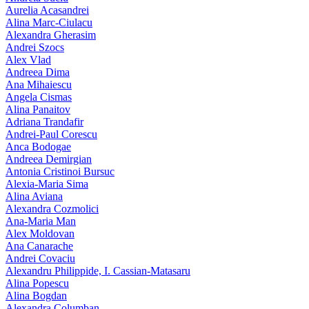
Aurelia Acasandrei
Alina Marc-Ciulacu
Alexandra Gherasim
Andrei Szocs
Alex Vlad
Andreea Dima
Ana Mihaiescu
Angela Cismas
Alina Panaitov
Adriana Trandafir
Andrei-Paul Corescu
Anca Bodogae
Andreea Demirgian
Antonia Cristinoi Bursuc
Alexia-Maria Sima
Alina Aviana
Alexandra Cozmolici
Ana-Maria Man
Alex Moldovan
Ana Canarache
Andrei Covaciu
Alexandru Philippide, I. Cassian‑Matasaru
Alina Popescu
Alina Bogdan
Alexandra Columban