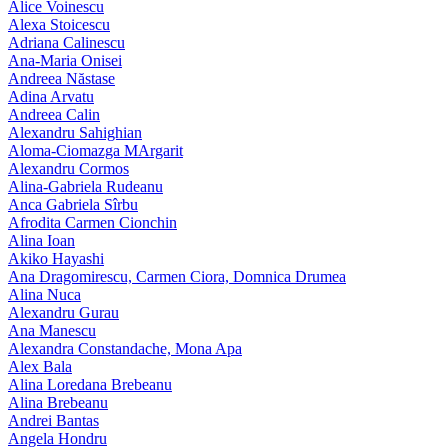
Alice Voinescu
Alexa Stoicescu
Adriana Calinescu
Ana-Maria Onisei
Andreea Năstase
Adina Arvatu
Andreea Calin
Alexandru Sahighian
Aloma-Ciomazga MArgarit
Alexandru Cormos
Alina-Gabriela Rudeanu
Anca Gabriela Sîrbu
Afrodita Carmen Cionchin
Alina Ioan
Akiko Hayashi
Ana Dragomirescu, Carmen Ciora, Domnica Drumea
Alina Nuca
Alexandru Gurau
Ana Manescu
Alexandra Constandache, Mona Apa
Alex Bala
Alina Loredana Brebeanu
Alina Brebeanu
Andrei Bantas
Angela Hondru