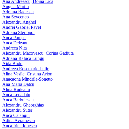
Ana Andreescu, Doina Lica
Angela Martin
Adriana Badescu
Ana Sevcenco
Alexandru Anghel
Andrei Gabriel Pavel
Adriana Steriopol
Anca Parepa
Anca Deleanu
Andreea Nita
Alexandru Macovescu, Corina Gadiuta
Adriana-Raluca Lungu
Aida Budu
Andreea Rosemarie Lutic
Alina Vasile, Cristina Arion
Anacaona Mindrila-Sonetto
Ana-Maria Datcu
Alina Rudeanu
Anca Lepadatu
Anca Barbulescu
Alexandru Gheorghias
Alexandru Suter
Anca Calangiu
Adina Avramescu
Anca Irina Ionescu