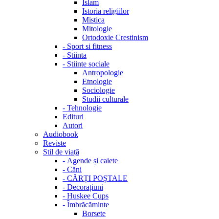
Islam
Istoria religiilor
Mistica
Mitologie
Ortodoxie Crestinism
-
Sport si fitness
-
Stiinta
-
Stiinte sociale
Antropologie
Etnologie
Sociologie
Studii culturale
-
Tehnologie
Edituri
Autori
Audiobook
Reviste
Stil de viață
-
Agende și caiete
-
Căni
-
CĂRȚI POȘTALE
-
Decorațiuni
-
Huskee Cups
-
Îmbrăcăminte
Borsete