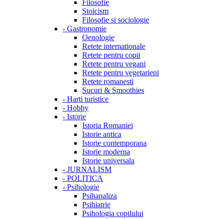
Filosofie
Stoicism
Filosofie si sociologie
-
Gastronomie
Oenologie
Retete internationale
Retete pentru copii
Retete pentru vegani
Retete pentru vegetarieni
Retete romanesti
Sucuri & Smoothies
-
Harti turistice
-
Hobby
-
Istorie
Istoria Romaniei
Istorie antica
Istorie contemporana
Istorie moderna
Istorie universala
-
JURNALISM
-
POLITICA
-
Psihologie
Psihanaliza
Psihiatrie
Psihologia copilului