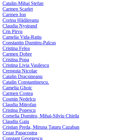
Catalin-Mihai Stefan
Carmen Scarlet
Carmen Ion
Corina Hădăreanu
Claudia Nystrand
Cris Pirvu
Camelia Vida-Ratiu
Constantin Dumitru‑Palcus
Cristina Felea
Carmen Dobre
Cristina Popa
Cristina Livia Vasilescu
Crenguta Nicolae
Catalin Dracsineanu
Catalin Constantinescu.
Camelia Ghoic
Carmen Costea
Cosmin Nedelcu
Claudia Mitrofan
Cristina Popescu
Cornelia Dumitru, Mihai‑Silviu Chirila
Claudiu Gaiu
Cristian Preda, Miruna Tataru Cazaban
Cezar Papacostea
Constant Georgescu