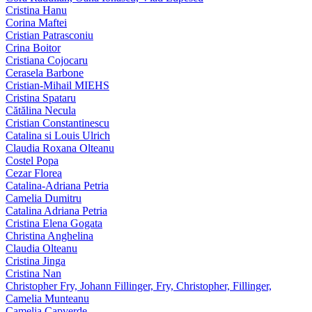
Cristina Hanu
Corina Maftei
Cristian Patrasconiu
Crina Boitor
Cristiana Cojocaru
Cerasela Barbone
Cristian-Mihail MIEHS
Cristina Spataru
Cătălina Necula
Cristian Constantinescu
Catalina si Louis Ulrich
Claudia Roxana Olteanu
Costel Popa
Cezar Florea
Catalina-Adriana Petria
Camelia Dumitru
Catalina Adriana Petria
Cristina Elena Gogata
Christina Anghelina
Claudia Olteanu
Cristina Jinga
Cristina Nan
Christopher Fry, Johann Fillinger, Fry, Christopher, Fillinger,
Camelia Munteanu
Camelia Capverde