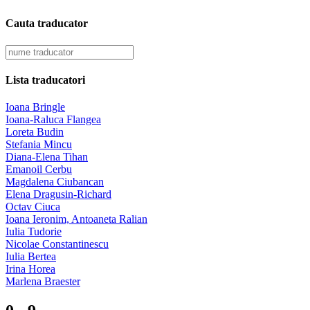
Cauta traducator
Lista traducatori
Ioana Bringle
Ioana-Raluca Flangea
Loreta Budin
Stefania Mincu
Diana-Elena Tihan
Emanoil Cerbu
Magdalena Ciubancan
Elena Dragusin-Richard
Octav Ciuca
Ioana Ieronim, Antoaneta Ralian
Iulia Tudorie
Nicolae Constantinescu
Iulia Bertea
Irina Horea
Marlena Braester