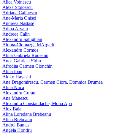
Alice Voinescu
Alexa Stoicescu
Adriana Calinescu
Ana-Maria Onisei
Andreea Năstase
Adina Arvatu
Andreea Calin
Alexandru Sahighian
Aloma-Ciomazga MArgarit
Alexandru Cormos
Alina-Gabriela Rudeanu
Anca Gabriela Sîrbu
Afrodita Carmen Cionchin
Alina Ioan
Akiko Hayashi
Ana Dragomirescu, Carmen Ciora, Domnica Drumea
Alina Nuca
Alexandru Gurau
Ana Manescu
Alexandra Constandache, Mona Apa
Alex Bala
Alina Loredana Brebeanu
Alina Brebeanu
Andrei Bantas
Angela Hondru