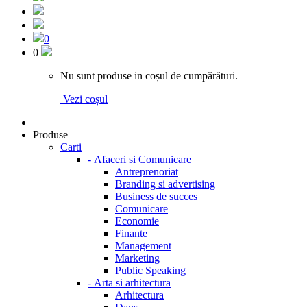
0
0
Nu sunt produse in coșul de cumpărături.
Vezi coșul
Produse
Carti
-
Afaceri si Comunicare
Antreprenoriat
Branding si advertising
Business de succes
Comunicare
Economie
Finante
Management
Marketing
Public Speaking
-
Arta si arhitectura
Arhitectura