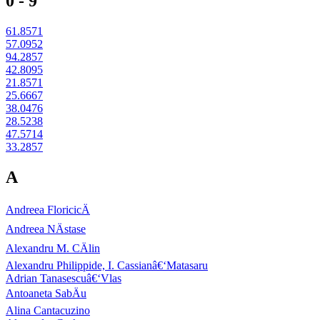
0 - 9
61.8571
57.0952
94.2857
42.8095
21.8571
25.6667
38.0476
28.5238
47.5714
33.2857
A
Andreea FloricicÄ
Andreea NÄstase
Alexandru M. CÄlin
Alexandru Philippide, I. Cassianâ€‘Matasaru
Adrian Tanasescuâ€‘Vlas
Antoaneta SabÄu
Alina Cantacuzino