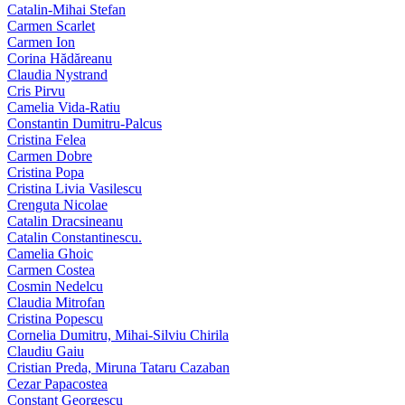
Catalin-Mihai Stefan
Carmen Scarlet
Carmen Ion
Corina Hădăreanu
Claudia Nystrand
Cris Pirvu
Camelia Vida-Ratiu
Constantin Dumitru‑Palcus
Cristina Felea
Carmen Dobre
Cristina Popa
Cristina Livia Vasilescu
Crenguta Nicolae
Catalin Dracsineanu
Catalin Constantinescu.
Camelia Ghoic
Carmen Costea
Cosmin Nedelcu
Claudia Mitrofan
Cristina Popescu
Cornelia Dumitru, Mihai‑Silviu Chirila
Claudiu Gaiu
Cristian Preda, Miruna Tataru Cazaban
Cezar Papacostea
Constant Georgescu