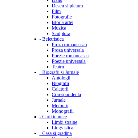
Dans
Desen si pictura
Film
Fotografie
Istoria artei
Muzica
Sculptura
-
Beletristica
Proza romaneasca
Proza universala
Poezie romaneasca
Poezie universala
Teatru
-
Biografii si Jurnale
Antologii
Biografii
Calatorii
Corespondenta
Jurnale
Memorii
Monografii
-
Carti tehnice
Limbi straine
Lingvistica
-
Casa si gradina