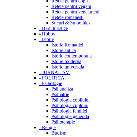
Retete pentru copii
Retete pentru vegani
Retete pentru vegetarieni
Retete romanesti
Sucuri & Smoothies
-
Harti turistice
-
Hobby
-
Istorie
Istoria Romaniei
Istorie antica
Istorie contemporana
Istorie moderna
Istorie universala
-
JURNALISM
-
POLITICA
-
Psihologie
Psihanaliza
Psihiatrie
Psihologia copilului
Psihologia cuplului
Psihologia familiei
Psihologie generala
Psihoterapie
-
Religie
Budism