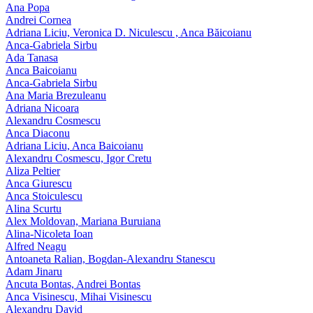
Ana Popa
Andrei Cornea
Adriana Liciu, Veronica D. Niculescu , Anca Băicoianu
Anca‑Gabriela Sirbu
Ada Tanasa
Anca Baicoianu
Anca-Gabriela Sirbu
Ana Maria Brezuleanu
Adriana Nicoara
Alexandru Cosmescu
Anca Diaconu
Adriana Liciu, Anca Baicoianu
Alexandru Cosmescu, Igor Cretu
Aliza Peltier
Anca Giurescu
Anca Stoiculescu
Alina Scurtu
Alex Moldovan, Mariana Buruiana
Alina-Nicoleta Ioan
Alfred Neagu
Antoaneta Ralian, Bogdan-Alexandru Stanescu
Adam Jinaru
Ancuta Bontas, Andrei Bontas
Anca Visinescu, Mihai Visinescu
Alexandru David