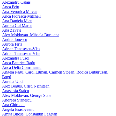
Alexandru Calais
Anca Peiu
Ana-Veronica Mircea
Anca Florescu-Mitchell
Ana Daniela Micu
Aurora Gal Marcu
Ana Zavate
Alex Moldovan, Mihaela Buruiana
Andrei Ionescu
Aurora Firta
Adrian Tanasescu‑Vlas
Adrian Tanasescu-Vlas
Alexandra Fusoi
Anca Beatrice Radu
Anca Delia Comaneanu
Angela Pagu, Carol Litman, Carmen Stoean, Rodica Buburuzan,
Bogd
Aurelia Ulici
Alex Bogus, Cristi Nichitean
Anastasia Staicu
Alex Moldovan, George State
Andreea Stanescu
Ana Chiritoiu
Angela Brasoveanu
Amita Bhose, Constantin Fagetan