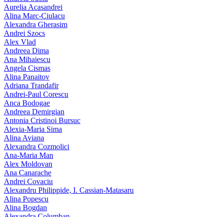
Aurelia Acasandrei
Alina Marc-Ciulacu
Alexandra Gherasim
Andrei Szocs
Alex Vlad
Andreea Dima
Ana Mihaiescu
Angela Cismas
Alina Panaitov
Adriana Trandafir
Andrei-Paul Corescu
Anca Bodogae
Andreea Demirgian
Antonia Cristinoi Bursuc
Alexia-Maria Sima
Alina Aviana
Alexandra Cozmolici
Ana-Maria Man
Alex Moldovan
Ana Canarache
Andrei Covaciu
Alexandru Philippide, I. Cassian‑Matasaru
Alina Popescu
Alina Bogdan
Alexandra Columban