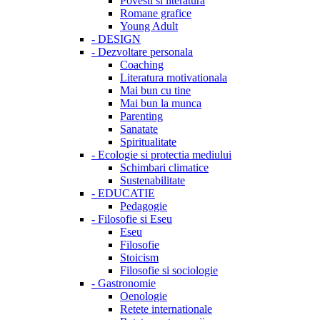
Povesti si literatura
Romane grafice
Young Adult
-
DESIGN
-
Dezvoltare personala
Coaching
Literatura motivationala
Mai bun cu tine
Mai bun la munca
Parenting
Sanatate
Spiritualitate
-
Ecologie si protectia mediului
Schimbari climatice
Sustenabilitate
-
EDUCATIE
Pedagogie
-
Filosofie si Eseu
Eseu
Filosofie
Stoicism
Filosofie si sociologie
-
Gastronomie
Oenologie
Retete internationale