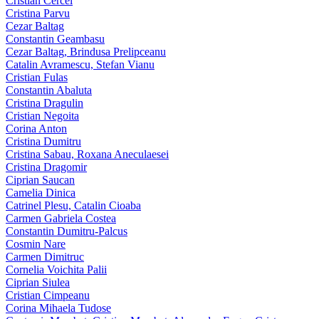
Cristian Cercel
Cristina Parvu
Cezar Baltag
Constantin Geambasu
Cezar Baltag, Brindusa Prelipceanu
Catalin Avramescu, Stefan Vianu
Cristian Fulas
Constantin Abaluta
Cristina Dragulin
Cristian Negoita
Corina Anton
Cristina Dumitru
Cristina Sabau, Roxana Aneculaesei
Cristina Dragomir
Ciprian Saucan
Camelia Dinica
Catrinel Plesu, Catalin Cioaba
Carmen Gabriela Costea
Constantin Dumitru-Palcus
Cosmin Nare
Carmen Dimitruc
Cornelia Voichita Palii
Ciprian Siulea
Cristian Cimpeanu
Corina Mihaela Tudose