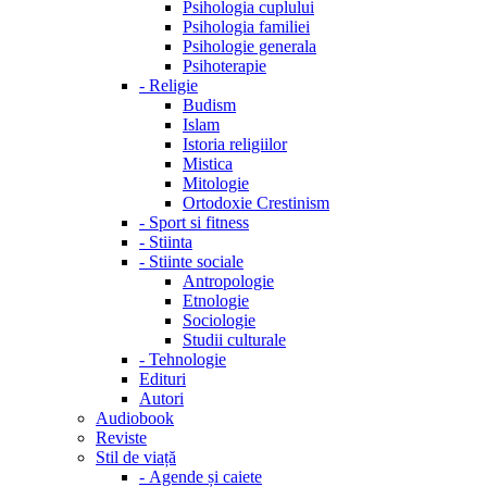
Psihologia cuplului
Psihologia familiei
Psihologie generala
Psihoterapie
-
Religie
Budism
Islam
Istoria religiilor
Mistica
Mitologie
Ortodoxie Crestinism
-
Sport si fitness
-
Stiinta
-
Stiinte sociale
Antropologie
Etnologie
Sociologie
Studii culturale
-
Tehnologie
Edituri
Autori
Audiobook
Reviste
Stil de viață
-
Agende și caiete