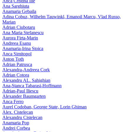
Anca Cristina Ilie
Ana Sarghiuta
Anamaria Gebaila
Adina Cobuz, Wilhelm Tauwinkl, Emanoil Marcu, Vlad Russo,
Marian
Adrian Ciubotaru
Ana Maria Stefanescu
Aurora Firta-Marin
Andreea Esanu
Anamaria-Irina Stoica
Anca Simitopol
Anton Toth
Adrian Patrusca
Alexandra-Andreea Cork
Adrian Cotora
Alexandru AL. Sahighian
Ana-Stanca Tabarasi-Hoffmann
Adrian-Paul Iliescu
Alexander Baumgarten
Anca Ferro
Aurel Codoban, George State, Lorin Ghiman
Alex. Cistelecan
Alexandru Cistelecan
Anamaria Pop
Andrei Corbea