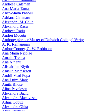
Andreea Caleman
Ana-Maria Tamas
Anca-Maria Panoiu
Adriana Cirlanaru
Alexandru M. Călin
Alexandru Racu
Andreea Ratiu
Andrei Mocuta
Anthony (former Master of Dulwich College) Verity
A. K. Ramanujan
Arthur Cooper, G. W. Robinson
Ana Maria Nicolae
Amalia Trepca
Ana Alfianu
Alistair Ian Blyth
Amalia Marasescu
Andrii-Vlad Popa
Ana Luiza Marc
Amita Bhose
Alina Pavelescu
Alexandra Baciu
Alexandru Macovescu
Adina Cobuz
Alexandra Ghita