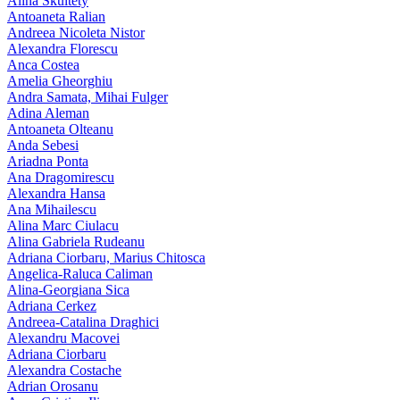
Alina Skultety
Antoaneta Ralian
Andreea Nicoleta Nistor
Alexandra Florescu
Anca Costea
Amelia Gheorghiu
Andra Samata, Mihai Fulger
Adina Aleman
Antoaneta Olteanu
Anda Sebesi
Ariadna Ponta
Ana Dragomirescu
Alexandra Hansa
Ana Mihailescu
Alina Marc Ciulacu
Alina Gabriela Rudeanu
Adriana Ciorbaru, Marius Chitosca
Angelica-Raluca Caliman
Alina-Georgiana Sica
Adriana Cerkez
Andreea-Catalina Draghici
Alexandru Macovei
Adriana Ciorbaru
Alexandra Costache
Adrian Orosanu