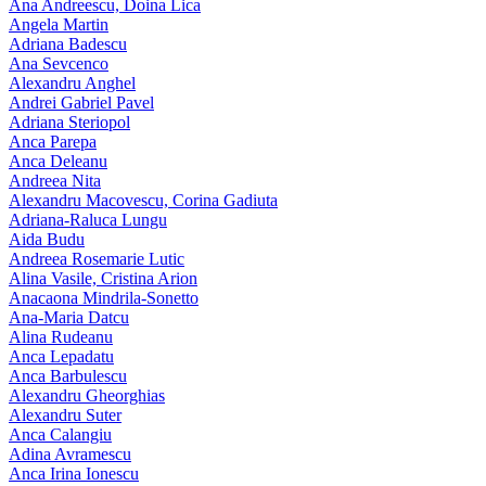
Ana Andreescu, Doina Lica
Angela Martin
Adriana Badescu
Ana Sevcenco
Alexandru Anghel
Andrei Gabriel Pavel
Adriana Steriopol
Anca Parepa
Anca Deleanu
Andreea Nita
Alexandru Macovescu, Corina Gadiuta
Adriana-Raluca Lungu
Aida Budu
Andreea Rosemarie Lutic
Alina Vasile, Cristina Arion
Anacaona Mindrila-Sonetto
Ana-Maria Datcu
Alina Rudeanu
Anca Lepadatu
Anca Barbulescu
Alexandru Gheorghias
Alexandru Suter
Anca Calangiu
Adina Avramescu
Anca Irina Ionescu