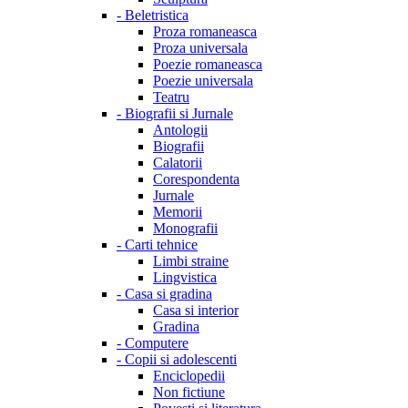
-
Beletristica
Proza romaneasca
Proza universala
Poezie romaneasca
Poezie universala
Teatru
-
Biografii si Jurnale
Antologii
Biografii
Calatorii
Corespondenta
Jurnale
Memorii
Monografii
-
Carti tehnice
Limbi straine
Lingvistica
-
Casa si gradina
Casa si interior
Gradina
-
Computere
-
Copii si adolescenti
Enciclopedii
Non fictiune