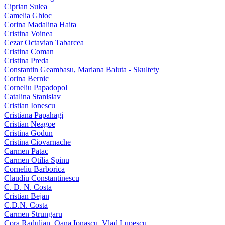
Ciprian Sulea
Camelia Ghioc
Corina Madalina Haita
Cristina Voinea
Cezar Octavian Tabarcea
Cristina Coman
Cristina Preda
Constantin Geambasu, Mariana Baluta - Skultety
Corina Bernic
Corneliu Papadopol
Catalina Stanislav
Cristian Ionescu
Cristiana Papahagi
Cristian Neagoe
Cristina Godun
Cristina Ciovarnache
Carmen Patac
Carmen Otilia Spinu
Corneliu Barborica
Claudiu Constantinescu
C. D. N. Costa
Cristian Bejan
C.D.N. Costa
Carmen Strungaru
Cora Radulian, Oana Ionascu, Vlad Lupescu