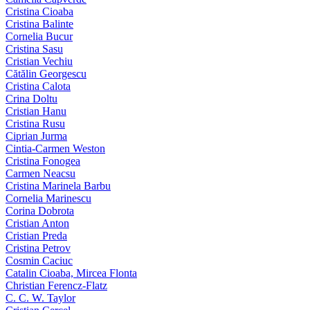
Cristina Cioaba
Cristina Balinte
Cornelia Bucur
Cristina Sasu
Cristian Vechiu
Cătălin Georgescu
Cristina Calota
Crina Doltu
Cristian Hanu
Cristina Rusu
Ciprian Jurma
Cintia-Carmen Weston
Cristina Fonogea
Carmen Neacsu
Cristina Marinela Barbu
Cornelia Marinescu
Corina Dobrota
Cristian Anton
Cristian Preda
Cristina Petrov
Cosmin Caciuc
Catalin Cioaba, Mircea Flonta
Christian Ferencz-Flatz
C. C. W. Taylor