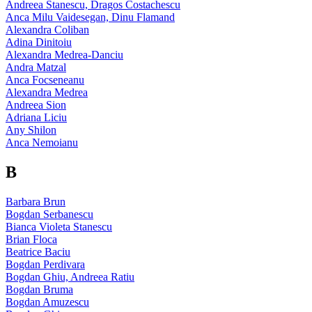
Andreea Stanescu, Dragos Costachescu
Anca Milu Vaidesegan, Dinu Flamand
Alexandra Coliban
Adina Dinitoiu
Alexandra Medrea-Danciu
Andra Matzal
Anca Focseneanu
Alexandra Medrea
Andreea Sion
Adriana Liciu
Any Shilon
Anca Nemoianu
B
Barbara Brun
Bogdan Serbanescu
Bianca Violeta Stanescu
Brian Floca
Beatrice Baciu
Bogdan Perdivara
Bogdan Ghiu, Andreea Ratiu
Bogdan Bruma
Bogdan Amuzescu