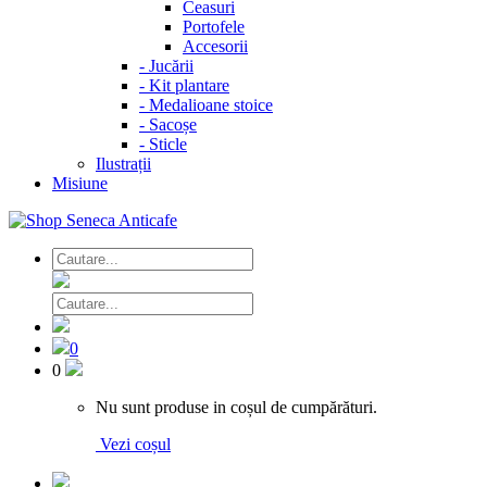
Ceasuri
Portofele
Accesorii
-
Jucării
-
Kit plantare
-
Medalioane stoice
-
Sacoșe
-
Sticle
Ilustrații
Misiune
0
0
Nu sunt produse in coșul de cumpărături.
Vezi coșul