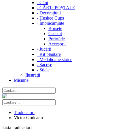
-
Căni
-
CĂRȚI POȘTALE
-
Decorațiuni
-
Huskee Cups
-
Îmbrăcăminte
Borsete
Ceasuri
Portofele
Accesorii
-
Jucării
-
Kit plantare
-
Medalioane stoice
-
Sacoșe
-
Sticle
Ilustrații
Misiune
Traducatori
Victor Godeanu
Lista traducatori