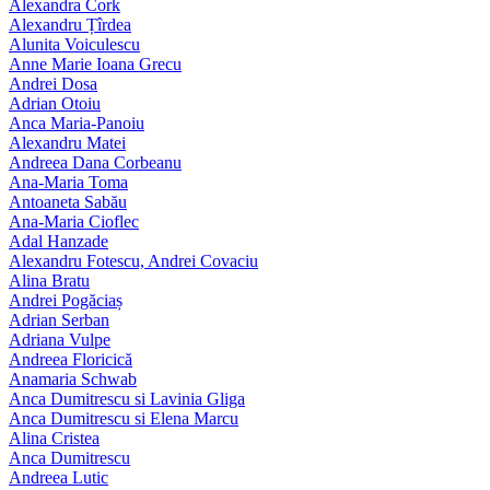
Alexandra Cork
Alexandru Țîrdea
Alunita Voiculescu
Anne Marie Ioana Grecu
Andrei Dosa
Adrian Otoiu
Anca Maria-Panoiu
Alexandru Matei
Andreea Dana Corbeanu
Ana-Maria Toma
Antoaneta Sabău
Ana-Maria Cioflec
Adal Hanzade
Alexandru Fotescu, Andrei Covaciu
Alina Bratu
Andrei Pogăciaș
Adrian Serban
Adriana Vulpe
Andreea Floricică
Anamaria Schwab
Anca Dumitrescu si Lavinia Gliga
Anca Dumitrescu si Elena Marcu
Alina Cristea
Anca Dumitrescu
Andreea Lutic