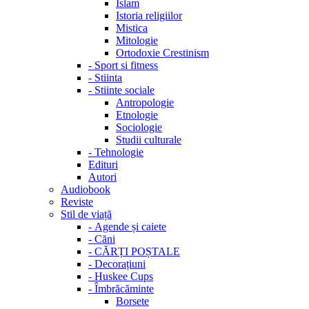
Islam
Istoria religiilor
Mistica
Mitologie
Ortodoxie Crestinism
-
Sport si fitness
-
Stiinta
-
Stiinte sociale
Antropologie
Etnologie
Sociologie
Studii culturale
-
Tehnologie
Edituri
Autori
Audiobook
Reviste
Stil de viață
-
Agende și caiete
-
Căni
-
CĂRȚI POȘTALE
-
Decorațiuni
-
Huskee Cups
-
Îmbrăcăminte
Borsete