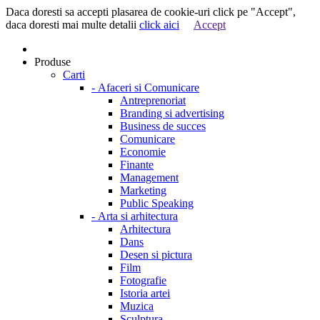
Daca doresti sa accepti plasarea de cookie-uri click pe "Accept",
daca doresti mai multe detalii
click aici
Accept
Produse
Carti
-
Afaceri si Comunicare
Antreprenoriat
Branding si advertising
Business de succes
Comunicare
Economie
Finante
Management
Marketing
Public Speaking
-
Arta si arhitectura
Arhitectura
Dans
Desen si pictura
Film
Fotografie
Istoria artei
Muzica
Sculptura