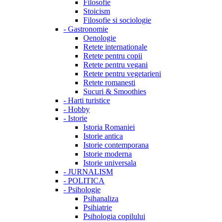
Filosofie
Stoicism
Filosofie si sociologie
-
Gastronomie
Oenologie
Retete internationale
Retete pentru copii
Retete pentru vegani
Retete pentru vegetarieni
Retete romanesti
Sucuri & Smoothies
-
Harti turistice
-
Hobby
-
Istorie
Istoria Romaniei
Istorie antica
Istorie contemporana
Istorie moderna
Istorie universala
-
JURNALISM
-
POLITICA
-
Psihologie
Psihanaliza
Psihiatrie
Psihologia copilului