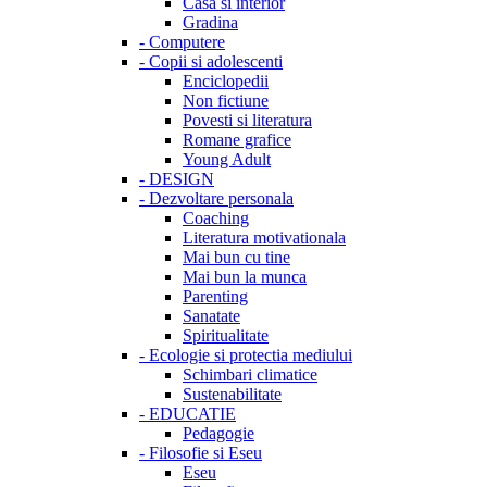
Casa si interior
Gradina
-
Computere
-
Copii si adolescenti
Enciclopedii
Non fictiune
Povesti si literatura
Romane grafice
Young Adult
-
DESIGN
-
Dezvoltare personala
Coaching
Literatura motivationala
Mai bun cu tine
Mai bun la munca
Parenting
Sanatate
Spiritualitate
-
Ecologie si protectia mediului
Schimbari climatice
Sustenabilitate
-
EDUCATIE
Pedagogie
-
Filosofie si Eseu
Eseu