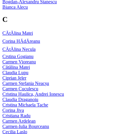
Bogdan-Alexandru Stanescu
Bianca Alecu
C
CÄtÄlina Matei
Corina HÄdÄreanu
CÄtÄlina Necula
Crstina Gogianu
Carmen Vioreanu
Cătălina Matei
Claudia Lupu
Ciprian Jeler
Carmen Ștefania Neacșu
Carmen Cuculescu
Cristina Haulica, Andrei Ionescu
Claudia Draganoiu
Cristina Michaela Tache
Corina Jiva
Cristiana Radu
Carmen Ardelean
Carmen-Iulia Bourceanu
Cecilia Laslo