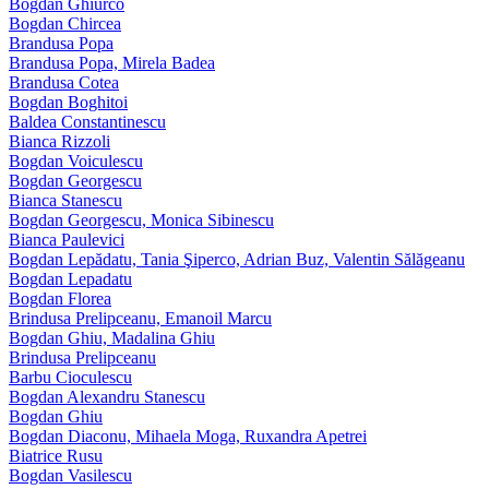
Bogdan Ghiurco
Bogdan Chircea
Brandusa Popa
Brandusa Popa, Mirela Badea
Brandusa Cotea
Bogdan Boghitoi
Baldea Constantinescu
Bianca Rizzoli
Bogdan Voiculescu
Bogdan Georgescu
Bianca Stanescu
Bogdan Georgescu, Monica Sibinescu
Bianca Paulevici
Bogdan Lepădatu, Tania Şiperco, Adrian Buz, Valentin Sălăgeanu
Bogdan Lepadatu
Bogdan Florea
Brindusa Prelipceanu, Emanoil Marcu
Bogdan Ghiu, Madalina Ghiu
Brindusa Prelipceanu
Barbu Cioculescu
Bogdan Alexandru Stanescu
Bogdan Ghiu
Bogdan Diaconu, Mihaela Moga, Ruxandra Apetrei
Biatrice Rusu
Bogdan Vasilescu