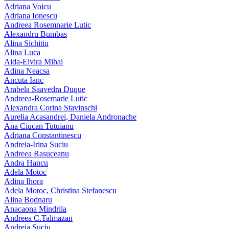
Adriana Voicu
Adriana Ionescu
Andreea Rosemnarie Lutic
Alexandru Bumbas
Alina Sichitiu
Alina Luca
Aida-Elvira Mihai
Adina Neacsa
Ancuta Ianc
Arabela Saavedra Duque
Andreea-Rosemarie Lutic
Alexandra Corina Stavinschi
Aurelia Acasandrei, Daniela Andronache
Ana Ciucan Tutuianu
Adriana Constantinescu
Andreia-Irina Suciu
Andreea Rasuceanu
Andra Hancu
Adela Motoc
Adina Ihora
Adela Motoc, Christina Stefanescu
Alina Bodnaru
Anacaona Mindrila
Andreea C.Talmazan
Andreia Suciu