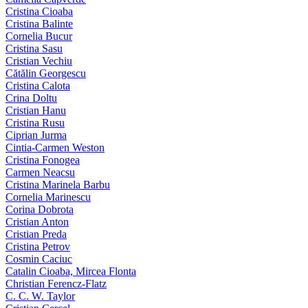
Cristina Cioaba
Cristina Balinte
Cornelia Bucur
Cristina Sasu
Cristian Vechiu
Cătălin Georgescu
Cristina Calota
Crina Doltu
Cristian Hanu
Cristina Rusu
Ciprian Jurma
Cintia-Carmen Weston
Cristina Fonogea
Carmen Neacsu
Cristina Marinela Barbu
Cornelia Marinescu
Corina Dobrota
Cristian Anton
Cristian Preda
Cristina Petrov
Cosmin Caciuc
Catalin Cioaba, Mircea Flonta
Christian Ferencz-Flatz
C. C. W. Taylor