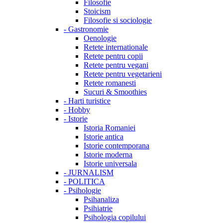
Filosofie
Stoicism
Filosofie si sociologie
-
Gastronomie
Oenologie
Retete internationale
Retete pentru copii
Retete pentru vegani
Retete pentru vegetarieni
Retete romanesti
Sucuri & Smoothies
-
Harti turistice
-
Hobby
-
Istorie
Istoria Romaniei
Istorie antica
Istorie contemporana
Istorie moderna
Istorie universala
-
JURNALISM
-
POLITICA
-
Psihologie
Psihanaliza
Psihiatrie
Psihologia copilului