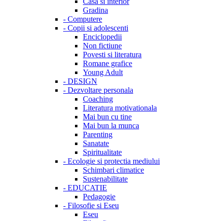
Casa si interior
Gradina
-
Computere
-
Copii si adolescenti
Enciclopedii
Non fictiune
Povesti si literatura
Romane grafice
Young Adult
-
DESIGN
-
Dezvoltare personala
Coaching
Literatura motivationala
Mai bun cu tine
Mai bun la munca
Parenting
Sanatate
Spiritualitate
-
Ecologie si protectia mediului
Schimbari climatice
Sustenabilitate
-
EDUCATIE
Pedagogie
-
Filosofie si Eseu
Eseu