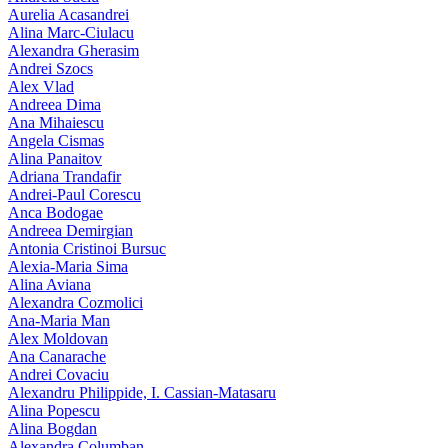
Aurelia Acasandrei
Alina Marc-Ciulacu
Alexandra Gherasim
Andrei Szocs
Alex Vlad
Andreea Dima
Ana Mihaiescu
Angela Cismas
Alina Panaitov
Adriana Trandafir
Andrei-Paul Corescu
Anca Bodogae
Andreea Demirgian
Antonia Cristinoi Bursuc
Alexia-Maria Sima
Alina Aviana
Alexandra Cozmolici
Ana-Maria Man
Alex Moldovan
Ana Canarache
Andrei Covaciu
Alexandru Philippide, I. Cassian‑Matasaru
Alina Popescu
Alina Bogdan
Alexandra Columban