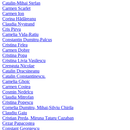
Catalin-Mihai Stefan
Carmen Scarlet
Carmen Ion
Corina Hădăreanu
Claudia Nystrand
Cris Pirvu
Camelia Vida-Ratiu
Constantin Dumitru‑Palcus
Cristina Felea
Carmen Dobre
Cristina Popa
Cristina Livia Vasilescu
Crenguta Nicolae
Catalin Dracsineanu
Catalin Constantinescu.
Camelia Ghoic
Carmen Costea
Cosmin Nedelcu
Claudia Mitrofan
Cristina Popescu
Cornelia Dumitru, Mihai‑Silviu Chirila
Claudiu Gaiu
Cristian Preda, Miruna Tataru Cazaban
Cezar Papacostea
Constant Georgescu