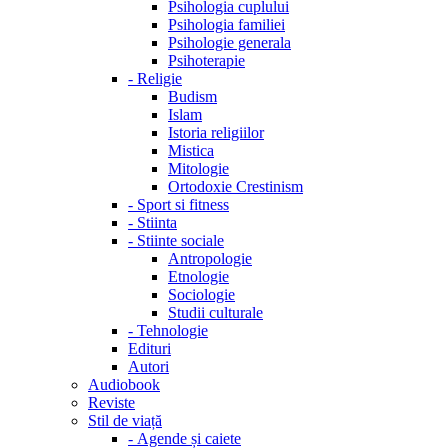
Psihologia cuplului
Psihologia familiei
Psihologie generala
Psihoterapie
-
Religie
Budism
Islam
Istoria religiilor
Mistica
Mitologie
Ortodoxie Crestinism
-
Sport si fitness
-
Stiinta
-
Stiinte sociale
Antropologie
Etnologie
Sociologie
Studii culturale
-
Tehnologie
Edituri
Autori
Audiobook
Reviste
Stil de viață
-
Agende și caiete