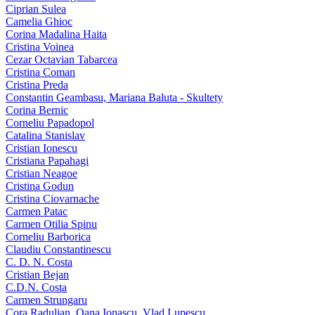
Ciprian Sulea
Camelia Ghioc
Corina Madalina Haita
Cristina Voinea
Cezar Octavian Tabarcea
Cristina Coman
Cristina Preda
Constantin Geambasu, Mariana Baluta - Skultety
Corina Bernic
Corneliu Papadopol
Catalina Stanislav
Cristian Ionescu
Cristiana Papahagi
Cristian Neagoe
Cristina Godun
Cristina Ciovarnache
Carmen Patac
Carmen Otilia Spinu
Corneliu Barborica
Claudiu Constantinescu
C. D. N. Costa
Cristian Bejan
C.D.N. Costa
Carmen Strungaru
Cora Radulian, Oana Ionascu, Vlad Lupescu