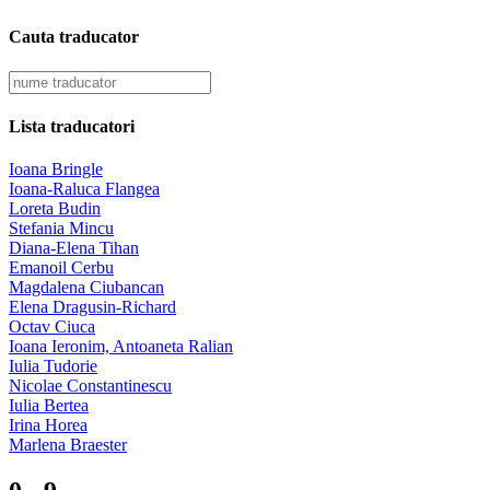
Cauta traducator
Lista traducatori
Ioana Bringle
Ioana-Raluca Flangea
Loreta Budin
Stefania Mincu
Diana-Elena Tihan
Emanoil Cerbu
Magdalena Ciubancan
Elena Dragusin-Richard
Octav Ciuca
Ioana Ieronim, Antoaneta Ralian
Iulia Tudorie
Nicolae Constantinescu
Iulia Bertea
Irina Horea
Marlena Braester