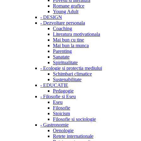
Povesti si literatura
Romane grafice
Young Adult
-
DESIGN
-
Dezvoltare personala
Coaching
Literatura motivationala
Mai bun cu tine
Mai bun la munca
Parenting
Sanatate
Spiritualitate
-
Ecologie si protectia mediului
Schimbari climatice
Sustenabilitate
-
EDUCATIE
Pedagogie
-
Filosofie si Eseu
Eseu
Filosofie
Stoicism
Filosofie si sociologie
-
Gastronomie
Oenologie
Retete internationale