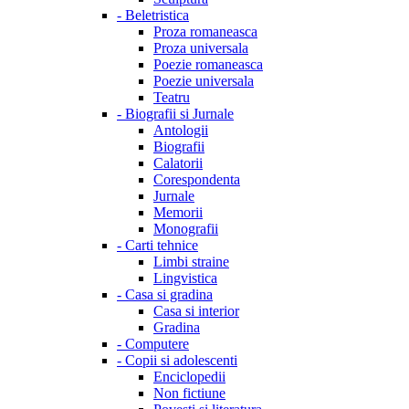
-
Beletristica
Proza romaneasca
Proza universala
Poezie romaneasca
Poezie universala
Teatru
-
Biografii si Jurnale
Antologii
Biografii
Calatorii
Corespondenta
Jurnale
Memorii
Monografii
-
Carti tehnice
Limbi straine
Lingvistica
-
Casa si gradina
Casa si interior
Gradina
-
Computere
-
Copii si adolescenti
Enciclopedii
Non fictiune