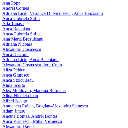
Ana Popa
Andrei Cornea
Adriana Liciu, Veronica D. Niculescu , Anca Băicoianu
Anca‑Gabriela Sirbu
Ada Tanasa
Anca Baicoianu
Anca-Gabriela Sirbu
Ana Maria Brezuleanu
Adriana Nicoara
Alexandru Cosmescu
Anca Diaconu
Adriana Liciu, Anca Baicoianu
Alexandru Cosmescu, Igor Cretu
Aliza Peltier
Anca Giurescu
Anca Stoiculescu
Alina Scurtu
Alex Moldovan, Mariana Buruiana
Alina-Nicoleta Ioan
Alfred Neagu
Antoaneta Ralian, Bogdan-Alexandru Stanescu
Adam Jinaru
Ancuta Bontas, Andrei Bontas
Anca Visinescu, Mihai Visinescu
Alexandru David