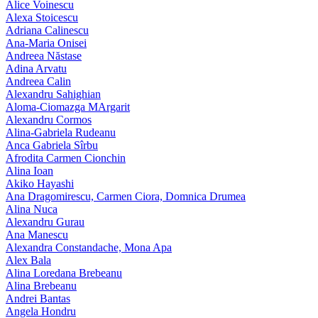
Alice Voinescu
Alexa Stoicescu
Adriana Calinescu
Ana-Maria Onisei
Andreea Năstase
Adina Arvatu
Andreea Calin
Alexandru Sahighian
Aloma-Ciomazga MArgarit
Alexandru Cormos
Alina-Gabriela Rudeanu
Anca Gabriela Sîrbu
Afrodita Carmen Cionchin
Alina Ioan
Akiko Hayashi
Ana Dragomirescu, Carmen Ciora, Domnica Drumea
Alina Nuca
Alexandru Gurau
Ana Manescu
Alexandra Constandache, Mona Apa
Alex Bala
Alina Loredana Brebeanu
Alina Brebeanu
Andrei Bantas
Angela Hondru