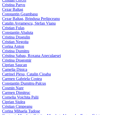
Cristian Cercel
Cristina Parvu
Cezar Baltag
Constantin Geambasu
Cezar Baltag, Brindusa Prelipceanu
Catalin Avramescu, Stefan Vianu
Cristian Fulas
Constantin Abaluta
Cristina Dragulin
Cristian Negoita
Corina Anton
Cristina Dumitru
Cristina Sabau, Roxana Aneculaesei
Cristina Dragomir
Ciprian Saucan
Camelia Dinica
Catrinel Plesu, Catalin Cioaba
Carmen Gabriela Costea
Constantin Dumitru-Palcus
Cosmin Nare
Carmen Dimitruc
Cornelia Voichita Palii
Ciprian Siulea
Cristian Cimpeanu
Corina Mihaela Tudose