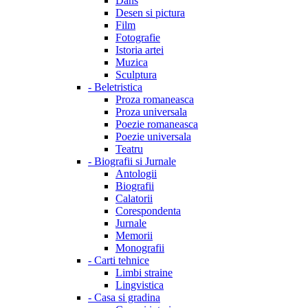
Dans
Desen si pictura
Film
Fotografie
Istoria artei
Muzica
Sculptura
-
Beletristica
Proza romaneasca
Proza universala
Poezie romaneasca
Poezie universala
Teatru
-
Biografii si Jurnale
Antologii
Biografii
Calatorii
Corespondenta
Jurnale
Memorii
Monografii
-
Carti tehnice
Limbi straine
Lingvistica
-
Casa si gradina