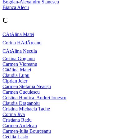
Bogdan-Alexandru Stanescu
Bianca Alecu
C
CÄtÄlina Matei
Corina HÄdÄreanu
CÄtÄlina Necula
Crstina Gogianu
Carmen Vioreanu
Cătălina Matei
Claudia Lupu
Ciprian Jeler
Carmen Ștefania Neacșu
Carmen Cuculescu
Cristina Haulica, Andrei Ionescu
Claudia Draganoiu
Cristina Michaela Tache
Corina Jiva
Cristiana Radu
Carmen Ardelean
Carmen-Iulia Bourceanu
Cecilia Laslo