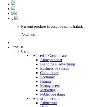
0
0
Nu sunt produse in coșul de cumpărături.
Vezi coșul
Produse
Carti
-
Afaceri si Comunicare
Antreprenoriat
Branding si advertising
Business de succes
Comunicare
Economie
Finante
Management
Marketing
Public Speaking
-
Arta si arhitectura
Arhitectura