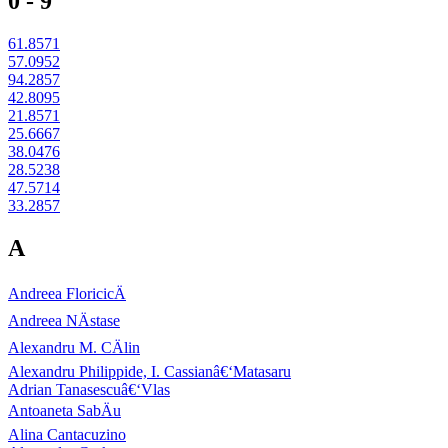
0 - 9
61.8571
57.0952
94.2857
42.8095
21.8571
25.6667
38.0476
28.5238
47.5714
33.2857
A
Andreea FloricicÄ
Andreea NÄstase
Alexandru M. CÄlin
Alexandru Philippide, I. Cassianâ€‘Matasaru
Adrian Tanasescuâ€‘Vlas
Antoaneta SabÄu
Alina Cantacuzino