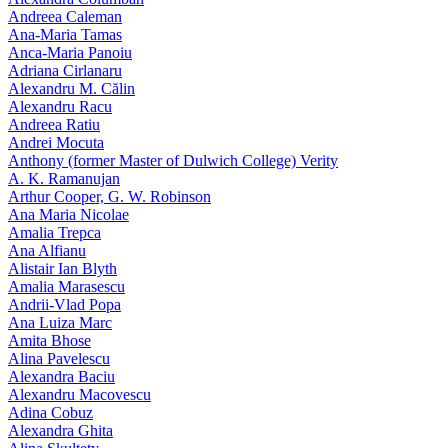
Andreea Caleman
Ana-Maria Tamas
Anca-Maria Panoiu
Adriana Cirlanaru
Alexandru M. Călin
Alexandru Racu
Andreea Ratiu
Andrei Mocuta
Anthony (former Master of Dulwich College) Verity
A. K. Ramanujan
Arthur Cooper, G. W. Robinson
Ana Maria Nicolae
Amalia Trepca
Ana Alfianu
Alistair Ian Blyth
Amalia Marasescu
Andrii-Vlad Popa
Ana Luiza Marc
Amita Bhose
Alina Pavelescu
Alexandra Baciu
Alexandru Macovescu
Adina Cobuz
Alexandra Ghita