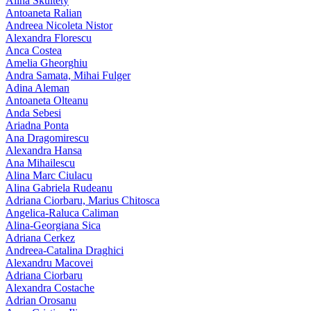
Alina Skultety
Antoaneta Ralian
Andreea Nicoleta Nistor
Alexandra Florescu
Anca Costea
Amelia Gheorghiu
Andra Samata, Mihai Fulger
Adina Aleman
Antoaneta Olteanu
Anda Sebesi
Ariadna Ponta
Ana Dragomirescu
Alexandra Hansa
Ana Mihailescu
Alina Marc Ciulacu
Alina Gabriela Rudeanu
Adriana Ciorbaru, Marius Chitosca
Angelica-Raluca Caliman
Alina-Georgiana Sica
Adriana Cerkez
Andreea-Catalina Draghici
Alexandru Macovei
Adriana Ciorbaru
Alexandra Costache
Adrian Orosanu