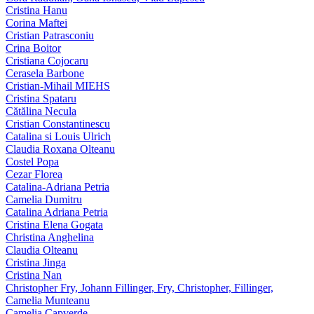
Cristina Hanu
Corina Maftei
Cristian Patrasconiu
Crina Boitor
Cristiana Cojocaru
Cerasela Barbone
Cristian-Mihail MIEHS
Cristina Spataru
Cătălina Necula
Cristian Constantinescu
Catalina si Louis Ulrich
Claudia Roxana Olteanu
Costel Popa
Cezar Florea
Catalina-Adriana Petria
Camelia Dumitru
Catalina Adriana Petria
Cristina Elena Gogata
Christina Anghelina
Claudia Olteanu
Cristina Jinga
Cristina Nan
Christopher Fry, Johann Fillinger, Fry, Christopher, Fillinger,
Camelia Munteanu
Camelia Capverde