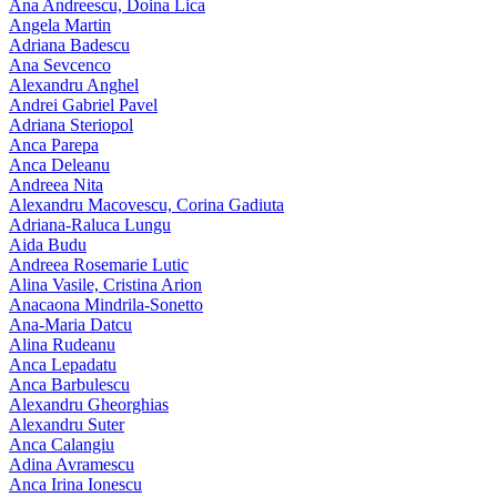
Ana Andreescu, Doina Lica
Angela Martin
Adriana Badescu
Ana Sevcenco
Alexandru Anghel
Andrei Gabriel Pavel
Adriana Steriopol
Anca Parepa
Anca Deleanu
Andreea Nita
Alexandru Macovescu, Corina Gadiuta
Adriana-Raluca Lungu
Aida Budu
Andreea Rosemarie Lutic
Alina Vasile, Cristina Arion
Anacaona Mindrila-Sonetto
Ana-Maria Datcu
Alina Rudeanu
Anca Lepadatu
Anca Barbulescu
Alexandru Gheorghias
Alexandru Suter
Anca Calangiu
Adina Avramescu
Anca Irina Ionescu