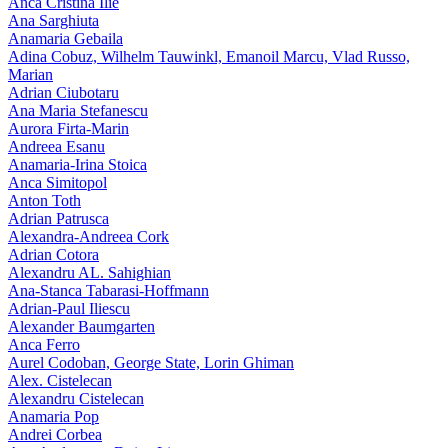
Anca Cristina Ilie
Ana Sarghiuta
Anamaria Gebaila
Adina Cobuz, Wilhelm Tauwinkl, Emanoil Marcu, Vlad Russo,
Marian
Adrian Ciubotaru
Ana Maria Stefanescu
Aurora Firta-Marin
Andreea Esanu
Anamaria-Irina Stoica
Anca Simitopol
Anton Toth
Adrian Patrusca
Alexandra-Andreea Cork
Adrian Cotora
Alexandru AL. Sahighian
Ana-Stanca Tabarasi-Hoffmann
Adrian-Paul Iliescu
Alexander Baumgarten
Anca Ferro
Aurel Codoban, George State, Lorin Ghiman
Alex. Cistelecan
Alexandru Cistelecan
Anamaria Pop
Andrei Corbea