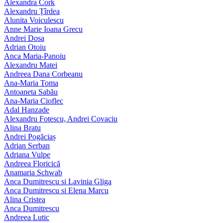
Alexandra Cork
Alexandru Țîrdea
Alunita Voiculescu
Anne Marie Ioana Grecu
Andrei Dosa
Adrian Otoiu
Anca Maria-Panoiu
Alexandru Matei
Andreea Dana Corbeanu
Ana-Maria Toma
Antoaneta Sabău
Ana-Maria Cioflec
Adal Hanzade
Alexandru Fotescu, Andrei Covaciu
Alina Bratu
Andrei Pogăciaș
Adrian Serban
Adriana Vulpe
Andreea Floricică
Anamaria Schwab
Anca Dumitrescu si Lavinia Gliga
Anca Dumitrescu si Elena Marcu
Alina Cristea
Anca Dumitrescu
Andreea Lutic