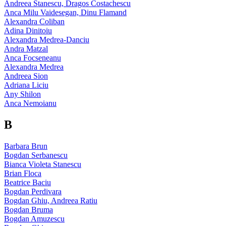
Andreea Stanescu, Dragos Costachescu
Anca Milu Vaidesegan, Dinu Flamand
Alexandra Coliban
Adina Dinitoiu
Alexandra Medrea-Danciu
Andra Matzal
Anca Focseneanu
Alexandra Medrea
Andreea Sion
Adriana Liciu
Any Shilon
Anca Nemoianu
B
Barbara Brun
Bogdan Serbanescu
Bianca Violeta Stanescu
Brian Floca
Beatrice Baciu
Bogdan Perdivara
Bogdan Ghiu, Andreea Ratiu
Bogdan Bruma
Bogdan Amuzescu