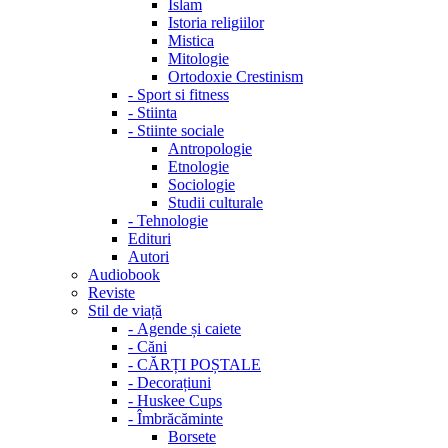
Islam
Istoria religiilor
Mistica
Mitologie
Ortodoxie Crestinism
-
Sport si fitness
-
Stiinta
-
Stiinte sociale
Antropologie
Etnologie
Sociologie
Studii culturale
-
Tehnologie
Edituri
Autori
Audiobook
Reviste
Stil de viață
-
Agende și caiete
-
Căni
-
CĂRȚI POȘTALE
-
Decorațiuni
-
Huskee Cups
-
Îmbrăcăminte
Borsete