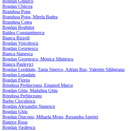
Bogdan Ghiurco
Bogdan Chircea
Brandusa Popa
Brandusa Popa, Mirela Badea
Brandusa Cotea
Bogdan Boghitoi
Baldea Constantinescu
Bianca Rizzoli
Bogdan Voiculescu
Bogdan Georgescu
Bianca Stanescu
Bogdan Georgescu, Monica Sibinescu
Bianca Paulevici
Bogdan Lepădatu, Tania Şiperco, Adrian Buz, Valentin Sălăgeanu
Bogdan Lepadatu
Bogdan Florea
Brindusa Prelipceanu, Emanoil Marcu
Bogdan Ghiu, Madalina Ghiu
Brindusa Prelipceanu
Barbu Cioculescu
Bogdan Alexandru Stanescu
Bogdan Ghiu
Bogdan Diaconu, Mihaela Moga, Ruxandra Apetrei
Biatrice Rusu
Bogdan Vasilescu