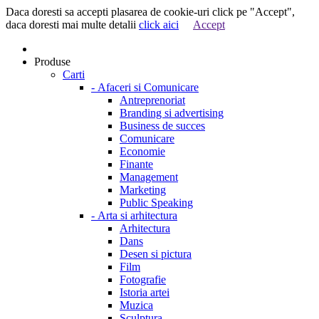
Daca doresti sa accepti plasarea de cookie-uri click pe "Accept",
daca doresti mai multe detalii
click aici
Accept
Produse
Carti
-
Afaceri si Comunicare
Antreprenoriat
Branding si advertising
Business de succes
Comunicare
Economie
Finante
Management
Marketing
Public Speaking
-
Arta si arhitectura
Arhitectura
Dans
Desen si pictura
Film
Fotografie
Istoria artei
Muzica
Sculptura