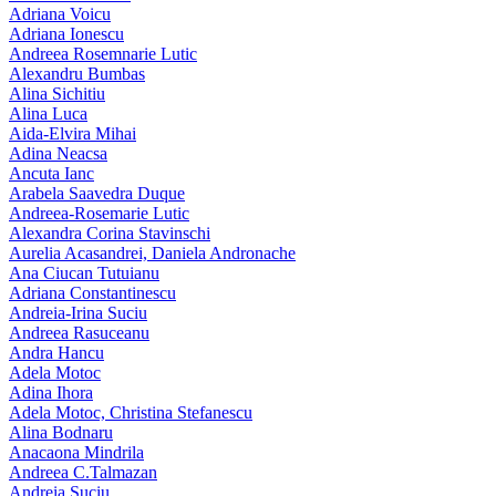
Adriana Voicu
Adriana Ionescu
Andreea Rosemnarie Lutic
Alexandru Bumbas
Alina Sichitiu
Alina Luca
Aida-Elvira Mihai
Adina Neacsa
Ancuta Ianc
Arabela Saavedra Duque
Andreea-Rosemarie Lutic
Alexandra Corina Stavinschi
Aurelia Acasandrei, Daniela Andronache
Ana Ciucan Tutuianu
Adriana Constantinescu
Andreia-Irina Suciu
Andreea Rasuceanu
Andra Hancu
Adela Motoc
Adina Ihora
Adela Motoc, Christina Stefanescu
Alina Bodnaru
Anacaona Mindrila
Andreea C.Talmazan
Andreia Suciu