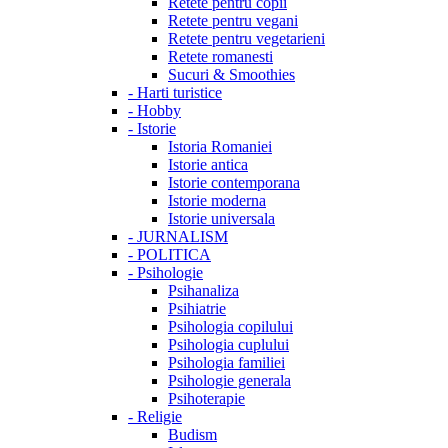
Retete pentru copii
Retete pentru vegani
Retete pentru vegetarieni
Retete romanesti
Sucuri & Smoothies
-
Harti turistice
-
Hobby
-
Istorie
Istoria Romaniei
Istorie antica
Istorie contemporana
Istorie moderna
Istorie universala
-
JURNALISM
-
POLITICA
-
Psihologie
Psihanaliza
Psihiatrie
Psihologia copilului
Psihologia cuplului
Psihologia familiei
Psihologie generala
Psihoterapie
-
Religie
Budism