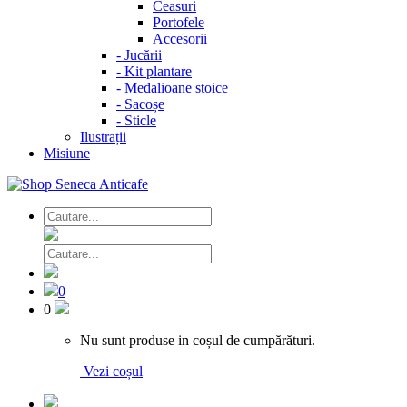
Ceasuri
Portofele
Accesorii
-
Jucării
-
Kit plantare
-
Medalioane stoice
-
Sacoșe
-
Sticle
Ilustrații
Misiune
0
0
Nu sunt produse in coșul de cumpărături.
Vezi coșul