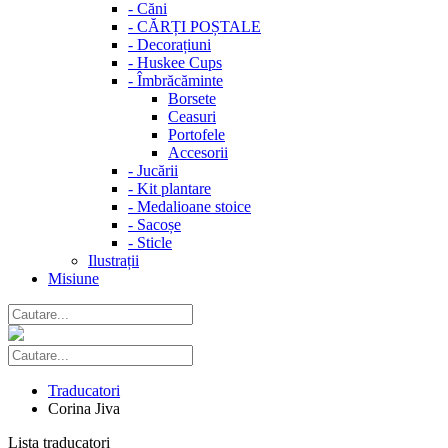
-
Căni
-
CĂRȚI POȘTALE
-
Decorațiuni
-
Huskee Cups
-
Îmbrăcăminte
Borsete
Ceasuri
Portofele
Accesorii
-
Jucării
-
Kit plantare
-
Medalioane stoice
-
Sacoșe
-
Sticle
Ilustrații
Misiune
Traducatori
Corina Jiva
Lista traducatori