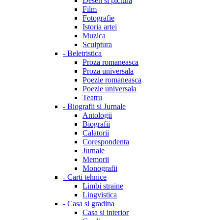
Desen si pictura
Film
Fotografie
Istoria artei
Muzica
Sculptura
-
Beletristica
Proza romaneasca
Proza universala
Poezie romaneasca
Poezie universala
Teatru
-
Biografii si Jurnale
Antologii
Biografii
Calatorii
Corespondenta
Jurnale
Memorii
Monografii
-
Carti tehnice
Limbi straine
Lingvistica
-
Casa si gradina
Casa si interior