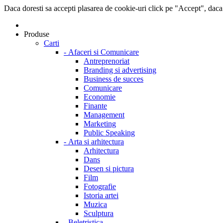
Daca doresti sa accepti plasarea de cookie-uri click pe "Accept", daca
Produse
Carti
-
Afaceri si Comunicare
Antreprenoriat
Branding si advertising
Business de succes
Comunicare
Economie
Finante
Management
Marketing
Public Speaking
-
Arta si arhitectura
Arhitectura
Dans
Desen si pictura
Film
Fotografie
Istoria artei
Muzica
Sculptura
-
Beletristica