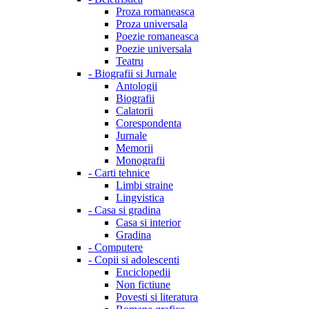
Proza romaneasca
Proza universala
Poezie romaneasca
Poezie universala
Teatru
-
Biografii si Jurnale
Antologii
Biografii
Calatorii
Corespondenta
Jurnale
Memorii
Monografii
-
Carti tehnice
Limbi straine
Lingvistica
-
Casa si gradina
Casa si interior
Gradina
-
Computere
-
Copii si adolescenti
Enciclopedii
Non fictiune
Povesti si literatura