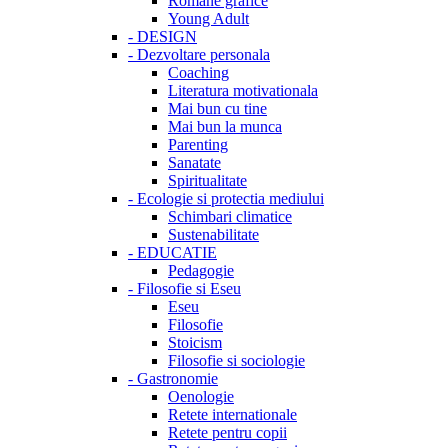
Romane grafice
Young Adult
-
DESIGN
-
Dezvoltare personala
Coaching
Literatura motivationala
Mai bun cu tine
Mai bun la munca
Parenting
Sanatate
Spiritualitate
-
Ecologie si protectia mediului
Schimbari climatice
Sustenabilitate
-
EDUCATIE
Pedagogie
-
Filosofie si Eseu
Eseu
Filosofie
Stoicism
Filosofie si sociologie
-
Gastronomie
Oenologie
Retete internationale
Retete pentru copii