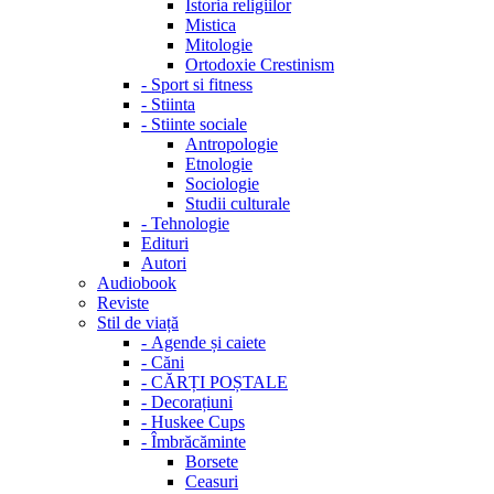
Istoria religiilor
Mistica
Mitologie
Ortodoxie Crestinism
-
Sport si fitness
-
Stiinta
-
Stiinte sociale
Antropologie
Etnologie
Sociologie
Studii culturale
-
Tehnologie
Edituri
Autori
Audiobook
Reviste
Stil de viață
-
Agende și caiete
-
Căni
-
CĂRȚI POȘTALE
-
Decorațiuni
-
Huskee Cups
-
Îmbrăcăminte
Borsete
Ceasuri