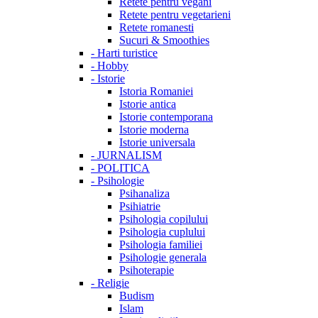
Retete pentru vegani
Retete pentru vegetarieni
Retete romanesti
Sucuri & Smoothies
-
Harti turistice
-
Hobby
-
Istorie
Istoria Romaniei
Istorie antica
Istorie contemporana
Istorie moderna
Istorie universala
-
JURNALISM
-
POLITICA
-
Psihologie
Psihanaliza
Psihiatrie
Psihologia copilului
Psihologia cuplului
Psihologia familiei
Psihologie generala
Psihoterapie
-
Religie
Budism
Islam