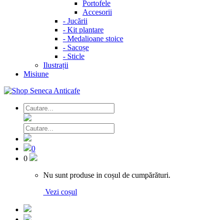
Portofele
Accesorii
-
Jucării
-
Kit plantare
-
Medalioane stoice
-
Sacoșe
-
Sticle
Ilustrații
Misiune
0
0
Nu sunt produse in coșul de cumpărături.
Vezi coșul