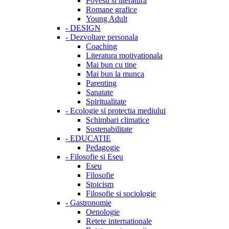
Povesti si literatura
Romane grafice
Young Adult
-
DESIGN
-
Dezvoltare personala
Coaching
Literatura motivationala
Mai bun cu tine
Mai bun la munca
Parenting
Sanatate
Spiritualitate
-
Ecologie si protectia mediului
Schimbari climatice
Sustenabilitate
-
EDUCATIE
Pedagogie
-
Filosofie si Eseu
Eseu
Filosofie
Stoicism
Filosofie si sociologie
-
Gastronomie
Oenologie
Retete internationale