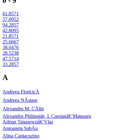
0 - 9
61.8571
57.0952
94.2857
42.8095
21.8571
25.6667
38.0476
28.5238
47.5714
33.2857
A
Andreea FloricicÄ
Andreea NÄstase
Alexandru M. CÄlin
Alexandru Philippide, I. Cassianâ€‘Matasaru
Adrian Tanasescuâ€‘Vlas
Antoaneta SabÄu
Alina Cantacuzino