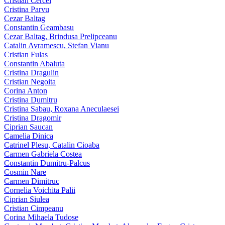
Cristian Cercel
Cristina Parvu
Cezar Baltag
Constantin Geambasu
Cezar Baltag, Brindusa Prelipceanu
Catalin Avramescu, Stefan Vianu
Cristian Fulas
Constantin Abaluta
Cristina Dragulin
Cristian Negoita
Corina Anton
Cristina Dumitru
Cristina Sabau, Roxana Aneculaesei
Cristina Dragomir
Ciprian Saucan
Camelia Dinica
Catrinel Plesu, Catalin Cioaba
Carmen Gabriela Costea
Constantin Dumitru-Palcus
Cosmin Nare
Carmen Dimitruc
Cornelia Voichita Palii
Ciprian Siulea
Cristian Cimpeanu
Corina Mihaela Tudose