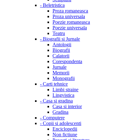
-
Beletristica
Proza romaneasca
Proza universala
Poezie romaneasca
Poezie universala
Teatru
-
Biografii si Jurnale
Antologii
Biografii
Calatorii
Corespondenta
Jurnale
Memorii
Monografii
-
Carti tehnice
Limbi straine
Lingvistica
-
Casa si gradina
Casa si interior
Gradina
-
Computere
-
Copii si adolescenti
Enciclopedii
Non fictiune