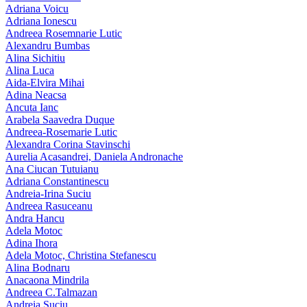
Adriana Voicu
Adriana Ionescu
Andreea Rosemnarie Lutic
Alexandru Bumbas
Alina Sichitiu
Alina Luca
Aida-Elvira Mihai
Adina Neacsa
Ancuta Ianc
Arabela Saavedra Duque
Andreea-Rosemarie Lutic
Alexandra Corina Stavinschi
Aurelia Acasandrei, Daniela Andronache
Ana Ciucan Tutuianu
Adriana Constantinescu
Andreia-Irina Suciu
Andreea Rasuceanu
Andra Hancu
Adela Motoc
Adina Ihora
Adela Motoc, Christina Stefanescu
Alina Bodnaru
Anacaona Mindrila
Andreea C.Talmazan
Andreia Suciu