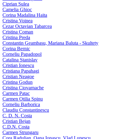
Ciprian Sulea
Camelia Ghioc
Corina Madalina Haita
Cristina Voinea
Cezar Octavian Tabarcea
Cristina Coman
Cristina Preda
Constantin Geambasu, Mariana Baluta - Skultety
Corina Bernic
Corneliu Papadopol
Catalina Stanislav
Cristian Ionescu
Cristiana Papahagi
Cristian Neagoe
Cristina Godun
Cristina Ciovarnache
Carmen Patac
Carmen Otilia Spinu
Corneliu Barborica
Claudiu Constantinescu
C. D. N. Costa
Cristian Bejan
C.D.N. Costa
Carmen Strungaru
Cora Radulian, Oana Ionascu, Vlad Lupescu