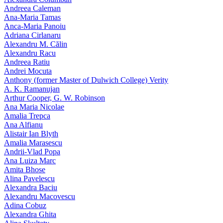
Andreea Caleman
Ana-Maria Tamas
Anca-Maria Panoiu
Adriana Cirlanaru
Alexandru M. Călin
Alexandru Racu
Andreea Ratiu
Andrei Mocuta
Anthony (former Master of Dulwich College) Verity
A. K. Ramanujan
Arthur Cooper, G. W. Robinson
Ana Maria Nicolae
Amalia Trepca
Ana Alfianu
Alistair Ian Blyth
Amalia Marasescu
Andrii-Vlad Popa
Ana Luiza Marc
Amita Bhose
Alina Pavelescu
Alexandra Baciu
Alexandru Macovescu
Adina Cobuz
Alexandra Ghita