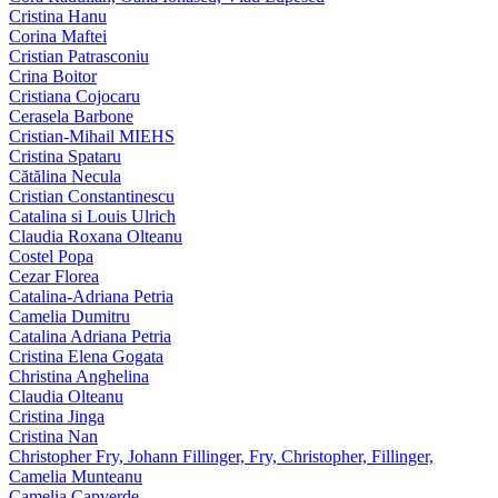
Cristina Hanu
Corina Maftei
Cristian Patrasconiu
Crina Boitor
Cristiana Cojocaru
Cerasela Barbone
Cristian-Mihail MIEHS
Cristina Spataru
Cătălina Necula
Cristian Constantinescu
Catalina si Louis Ulrich
Claudia Roxana Olteanu
Costel Popa
Cezar Florea
Catalina-Adriana Petria
Camelia Dumitru
Catalina Adriana Petria
Cristina Elena Gogata
Christina Anghelina
Claudia Olteanu
Cristina Jinga
Cristina Nan
Christopher Fry, Johann Fillinger, Fry, Christopher, Fillinger,
Camelia Munteanu
Camelia Capverde