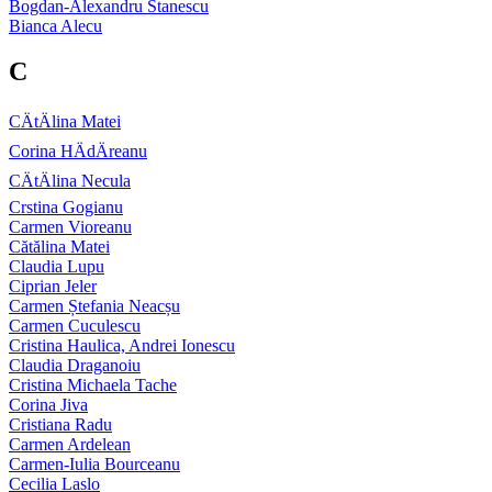
Bogdan-Alexandru Stanescu
Bianca Alecu
C
CÄtÄlina Matei
Corina HÄdÄreanu
CÄtÄlina Necula
Crstina Gogianu
Carmen Vioreanu
Cătălina Matei
Claudia Lupu
Ciprian Jeler
Carmen Ștefania Neacșu
Carmen Cuculescu
Cristina Haulica, Andrei Ionescu
Claudia Draganoiu
Cristina Michaela Tache
Corina Jiva
Cristiana Radu
Carmen Ardelean
Carmen-Iulia Bourceanu
Cecilia Laslo