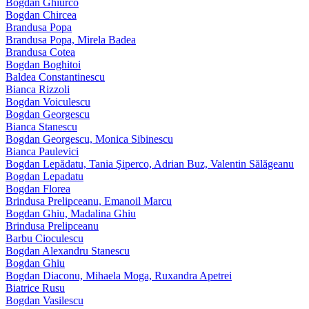
Bogdan Ghiurco
Bogdan Chircea
Brandusa Popa
Brandusa Popa, Mirela Badea
Brandusa Cotea
Bogdan Boghitoi
Baldea Constantinescu
Bianca Rizzoli
Bogdan Voiculescu
Bogdan Georgescu
Bianca Stanescu
Bogdan Georgescu, Monica Sibinescu
Bianca Paulevici
Bogdan Lepădatu, Tania Şiperco, Adrian Buz, Valentin Sălăgeanu
Bogdan Lepadatu
Bogdan Florea
Brindusa Prelipceanu, Emanoil Marcu
Bogdan Ghiu, Madalina Ghiu
Brindusa Prelipceanu
Barbu Cioculescu
Bogdan Alexandru Stanescu
Bogdan Ghiu
Bogdan Diaconu, Mihaela Moga, Ruxandra Apetrei
Biatrice Rusu
Bogdan Vasilescu