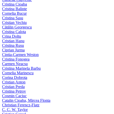
Cristina Cioaba
Cristina Balinte
Cornelia Bucur
Cristina Sasu
Cristian Vechiu
Cătălin Georgescu
Cristina Calota
Crina Doltu
Cristian Hanu
Cristina Rusu
Ciprian Jurma
Cintia-Carmen Weston
Cristina Fonogea
Carmen Neacsu
Cristina Marinela Barbu
Cornelia Marinescu
Corina Dobrota
Cristian Anton
Cristian Preda
Cristina Petrov
Cosmin Caciuc
Catalin Cioaba, Mircea Flonta
Christian Ferencz-Flatz
C. C. W. Taylor