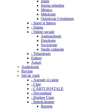
Islam
Istoria religiilor
Mistica
Mitologie
Ortodoxie Crestinism
-
Sport si fitness
-
Stiinta
-
Stiinte sociale
Antropologie
Etnologie
Sociologie
Studii culturale
-
Tehnologie
Edituri
Autori
Audiobook
Reviste
Stil de viață
-
Agende și caiete
-
Căni
-
CĂRȚI POȘTALE
-
Decorațiuni
-
Huskee Cups
-
Îmbrăcăminte
Borsete