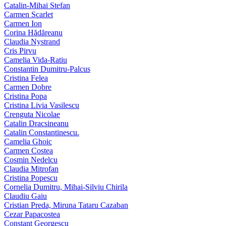
Catalin-Mihai Stefan
Carmen Scarlet
Carmen Ion
Corina Hădăreanu
Claudia Nystrand
Cris Pirvu
Camelia Vida-Ratiu
Constantin Dumitru‑Palcus
Cristina Felea
Carmen Dobre
Cristina Popa
Cristina Livia Vasilescu
Crenguta Nicolae
Catalin Dracsineanu
Catalin Constantinescu.
Camelia Ghoic
Carmen Costea
Cosmin Nedelcu
Claudia Mitrofan
Cristina Popescu
Cornelia Dumitru, Mihai‑Silviu Chirila
Claudiu Gaiu
Cristian Preda, Miruna Tataru Cazaban
Cezar Papacostea
Constant Georgescu