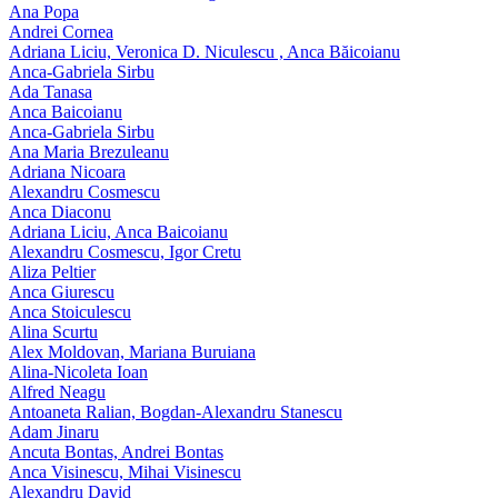
Ana Popa
Andrei Cornea
Adriana Liciu, Veronica D. Niculescu , Anca Băicoianu
Anca‑Gabriela Sirbu
Ada Tanasa
Anca Baicoianu
Anca-Gabriela Sirbu
Ana Maria Brezuleanu
Adriana Nicoara
Alexandru Cosmescu
Anca Diaconu
Adriana Liciu, Anca Baicoianu
Alexandru Cosmescu, Igor Cretu
Aliza Peltier
Anca Giurescu
Anca Stoiculescu
Alina Scurtu
Alex Moldovan, Mariana Buruiana
Alina-Nicoleta Ioan
Alfred Neagu
Antoaneta Ralian, Bogdan-Alexandru Stanescu
Adam Jinaru
Ancuta Bontas, Andrei Bontas
Anca Visinescu, Mihai Visinescu
Alexandru David