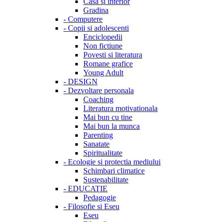
Casa si interior
Gradina
-
Computere
-
Copii si adolescenti
Enciclopedii
Non fictiune
Povesti si literatura
Romane grafice
Young Adult
-
DESIGN
-
Dezvoltare personala
Coaching
Literatura motivationala
Mai bun cu tine
Mai bun la munca
Parenting
Sanatate
Spiritualitate
-
Ecologie si protectia mediului
Schimbari climatice
Sustenabilitate
-
EDUCATIE
Pedagogie
-
Filosofie si Eseu
Eseu