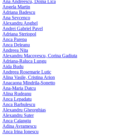
Ana Andreescu, Doina Lica
Angela Martin
Adriana Badescu
Ana Sevcenco
Alexandru Anghel
Andrei Gabriel Pavel
Adriana Steriopol
Anca Parepa
Anca Deleanu
Andreea Nita
Alexandru Macovescu, Corina Gadiuta
Adriana-Raluca Lungu
Aida Budu
Andreea Rosemarie Lutic
Alina Vasile, Cristina Arion
Anacaona Mindrila-Sonetto
Ana-Maria Datcu
Alina Rudeanu
Anca Lepadatu
Anca Barbulescu
Alexandru Gheorghias
Alexandru Suter
Anca Calangiu
Adina Avramescu
Anca Irina Ionescu