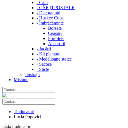
-
Căni
-
CĂRȚI POȘTALE
-
Decorațiuni
-
Huskee Cups
-
Îmbrăcăminte
Borsete
Ceasuri
Portofele
Accesorii
-
Jucării
-
Kit plantare
-
Medalioane stoice
-
Sacoșe
-
Sticle
Ilustrații
Misiune
Traducatori
Lucia Popovici
Lista traducatori