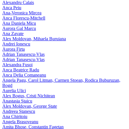
Alexandru Calais
Anca Peiu
Ana-Veronica Mircea
Anca Florescu-Mitchell
Ana Daniela Micu
Aurora Gal Marcu
Ana Zavate
Alex Moldovan, Mihaela Buruiana
Andrei Ionescu
Aurora Firta
Adrian Tanasescu‑Vlas
Adrian Tanasescu-Vlas
Alexandra Fusoi
Anca Beatrice Radu
Anca Delia Comaneanu
Angela Pagu, Carol Litman, Carmen Stoean, Rodica Buburuzan,
Bogd
Aurelia Ulici
Alex Bogus, Cristi Nichitean
Anastasia Staicu
Alex Moldovan, George State
Andreea Stanescu
Ana Chiritoiu
Angela Brasoveanu
Amita Bhose, Constantin Fagetan