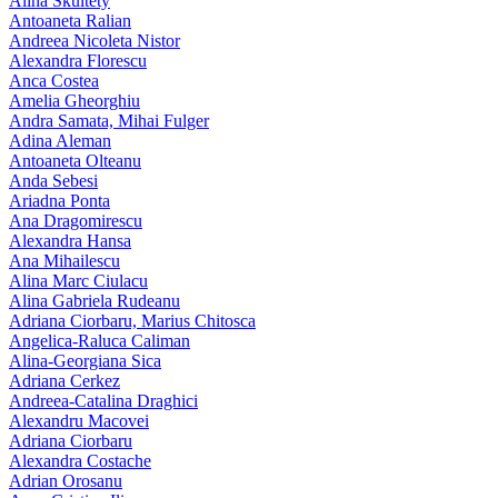
Alina Skultety
Antoaneta Ralian
Andreea Nicoleta Nistor
Alexandra Florescu
Anca Costea
Amelia Gheorghiu
Andra Samata, Mihai Fulger
Adina Aleman
Antoaneta Olteanu
Anda Sebesi
Ariadna Ponta
Ana Dragomirescu
Alexandra Hansa
Ana Mihailescu
Alina Marc Ciulacu
Alina Gabriela Rudeanu
Adriana Ciorbaru, Marius Chitosca
Angelica-Raluca Caliman
Alina-Georgiana Sica
Adriana Cerkez
Andreea-Catalina Draghici
Alexandru Macovei
Adriana Ciorbaru
Alexandra Costache
Adrian Orosanu