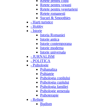
Retete pentru copii
Retete pentru vegani
Retete pentru vegetarieni
Retete romanesti
Sucuri & Smoothies
-
Harti turistice
-
Hobby
-
Istorie
Istoria Romaniei
Istorie antica
Istorie contemporana
Istorie moderna
Istorie universala
-
JURNALISM
-
POLITICA
-
Psihologie
Psihanaliza
Psihiatrie
Psihologia copilului
Psihologia cuplului
Psihologia familiei
Psihologie generala
Psihoterapie
-
Religie
Budism