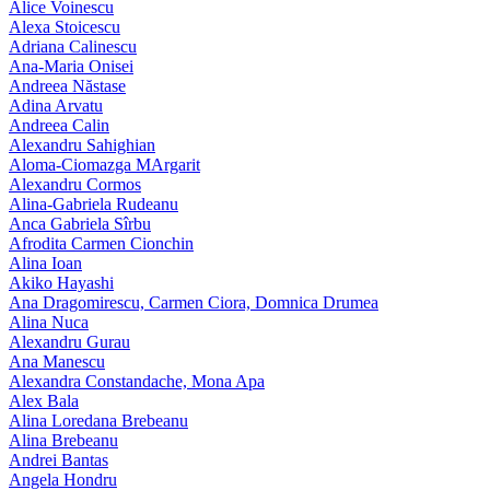
Alice Voinescu
Alexa Stoicescu
Adriana Calinescu
Ana-Maria Onisei
Andreea Năstase
Adina Arvatu
Andreea Calin
Alexandru Sahighian
Aloma-Ciomazga MArgarit
Alexandru Cormos
Alina-Gabriela Rudeanu
Anca Gabriela Sîrbu
Afrodita Carmen Cionchin
Alina Ioan
Akiko Hayashi
Ana Dragomirescu, Carmen Ciora, Domnica Drumea
Alina Nuca
Alexandru Gurau
Ana Manescu
Alexandra Constandache, Mona Apa
Alex Bala
Alina Loredana Brebeanu
Alina Brebeanu
Andrei Bantas
Angela Hondru