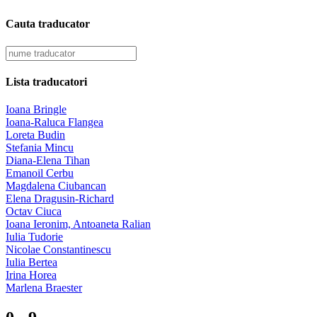
Cauta traducator
Lista traducatori
Ioana Bringle
Ioana-Raluca Flangea
Loreta Budin
Stefania Mincu
Diana-Elena Tihan
Emanoil Cerbu
Magdalena Ciubancan
Elena Dragusin-Richard
Octav Ciuca
Ioana Ieronim, Antoaneta Ralian
Iulia Tudorie
Nicolae Constantinescu
Iulia Bertea
Irina Horea
Marlena Braester