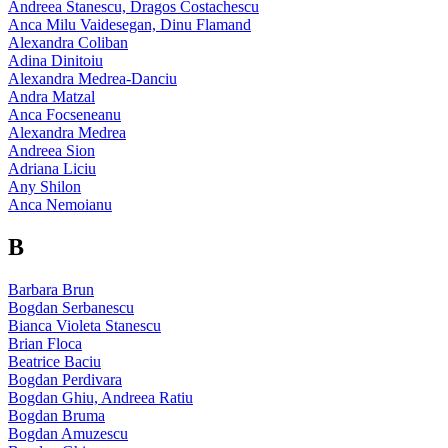
Andreea Stanescu, Dragos Costachescu
Anca Milu Vaidesegan, Dinu Flamand
Alexandra Coliban
Adina Dinitoiu
Alexandra Medrea-Danciu
Andra Matzal
Anca Focseneanu
Alexandra Medrea
Andreea Sion
Adriana Liciu
Any Shilon
Anca Nemoianu
B
Barbara Brun
Bogdan Serbanescu
Bianca Violeta Stanescu
Brian Floca
Beatrice Baciu
Bogdan Perdivara
Bogdan Ghiu, Andreea Ratiu
Bogdan Bruma
Bogdan Amuzescu