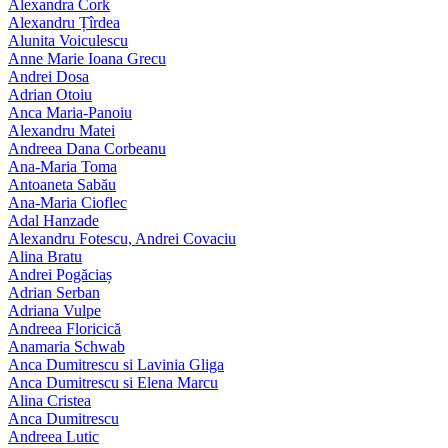
Alexandra Cork
Alexandru Țîrdea
Alunita Voiculescu
Anne Marie Ioana Grecu
Andrei Dosa
Adrian Otoiu
Anca Maria-Panoiu
Alexandru Matei
Andreea Dana Corbeanu
Ana-Maria Toma
Antoaneta Sabău
Ana-Maria Cioflec
Adal Hanzade
Alexandru Fotescu, Andrei Covaciu
Alina Bratu
Andrei Pogăciaș
Adrian Serban
Adriana Vulpe
Andreea Floricică
Anamaria Schwab
Anca Dumitrescu si Lavinia Gliga
Anca Dumitrescu si Elena Marcu
Alina Cristea
Anca Dumitrescu
Andreea Lutic