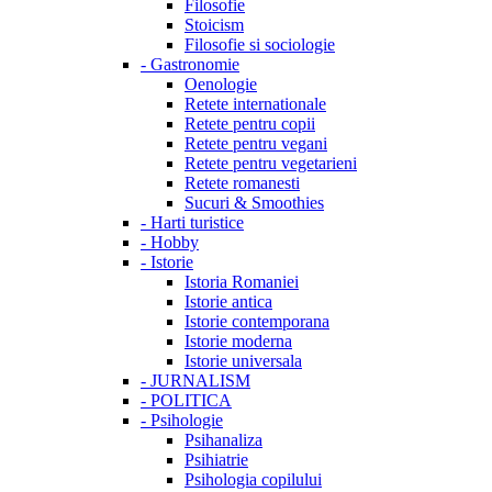
Filosofie
Stoicism
Filosofie si sociologie
-
Gastronomie
Oenologie
Retete internationale
Retete pentru copii
Retete pentru vegani
Retete pentru vegetarieni
Retete romanesti
Sucuri & Smoothies
-
Harti turistice
-
Hobby
-
Istorie
Istoria Romaniei
Istorie antica
Istorie contemporana
Istorie moderna
Istorie universala
-
JURNALISM
-
POLITICA
-
Psihologie
Psihanaliza
Psihiatrie
Psihologia copilului