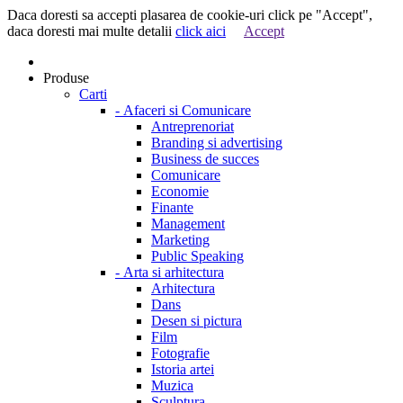
Daca doresti sa accepti plasarea de cookie-uri click pe "Accept",
daca doresti mai multe detalii
click aici
Accept
Produse
Carti
-
Afaceri si Comunicare
Antreprenoriat
Branding si advertising
Business de succes
Comunicare
Economie
Finante
Management
Marketing
Public Speaking
-
Arta si arhitectura
Arhitectura
Dans
Desen si pictura
Film
Fotografie
Istoria artei
Muzica
Sculptura