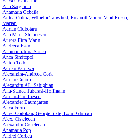
Anca Cristina Ilie
Ana Sarghiuta
Anamaria Gebaila
Adina Cobuz, Wilhelm Tauwinkl, Emanoil Marcu, Vlad Russo,
Marian
Adrian Ciubotaru
Ana Maria Stefanescu
Aurora Firta-Marin
Andreea Esanu
Anamaria-Irina Stoica
Anca Simitopol
Anton Toth
Adrian Patrusca
Alexandra-Andreea Cork
Adrian Cotora
Alexandru AL. Sahighian
Ana-Stanca Tabarasi-Hoffmann
Adrian-Paul Iliescu
Alexander Baumgarten
Anca Ferro
Aurel Codoban, George State, Lorin Ghiman
Alex. Cistelecan
Alexandru Cistelecan
Anamaria Pop
Andrei Corbea