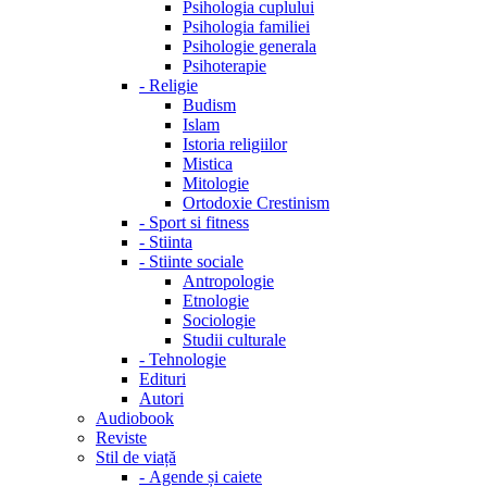
Psihologia cuplului
Psihologia familiei
Psihologie generala
Psihoterapie
-
Religie
Budism
Islam
Istoria religiilor
Mistica
Mitologie
Ortodoxie Crestinism
-
Sport si fitness
-
Stiinta
-
Stiinte sociale
Antropologie
Etnologie
Sociologie
Studii culturale
-
Tehnologie
Edituri
Autori
Audiobook
Reviste
Stil de viață
-
Agende și caiete