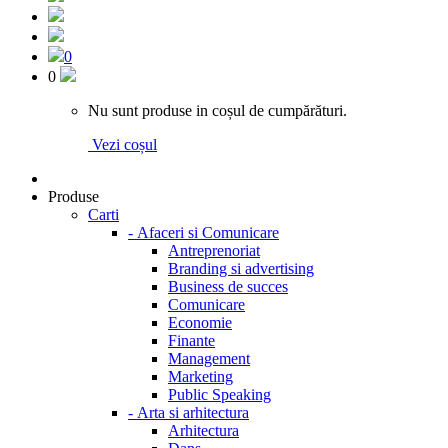
0
0
Nu sunt produse in coșul de cumpărături.
Vezi coșul
Produse
Carti
-
Afaceri si Comunicare
Antreprenoriat
Branding si advertising
Business de succes
Comunicare
Economie
Finante
Management
Marketing
Public Speaking
-
Arta si arhitectura
Arhitectura