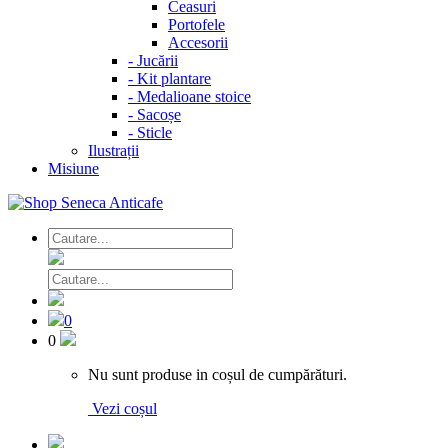
Ceasuri
Portofele
Accesorii
-
Jucării
-
Kit plantare
-
Medalioane stoice
-
Sacoșe
-
Sticle
Ilustrații
Misiune
0
0
Nu sunt produse in coșul de cumpărături.
Vezi coșul