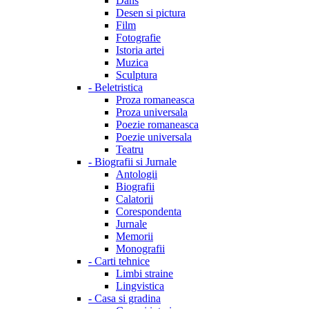
Dans
Desen si pictura
Film
Fotografie
Istoria artei
Muzica
Sculptura
-
Beletristica
Proza romaneasca
Proza universala
Poezie romaneasca
Poezie universala
Teatru
-
Biografii si Jurnale
Antologii
Biografii
Calatorii
Corespondenta
Jurnale
Memorii
Monografii
-
Carti tehnice
Limbi straine
Lingvistica
-
Casa si gradina