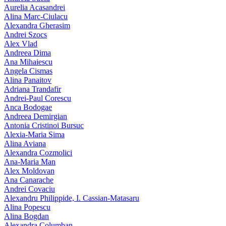
Aurelia Acasandrei
Alina Marc-Ciulacu
Alexandra Gherasim
Andrei Szocs
Alex Vlad
Andreea Dima
Ana Mihaiescu
Angela Cismas
Alina Panaitov
Adriana Trandafir
Andrei-Paul Corescu
Anca Bodogae
Andreea Demirgian
Antonia Cristinoi Bursuc
Alexia-Maria Sima
Alina Aviana
Alexandra Cozmolici
Ana-Maria Man
Alex Moldovan
Ana Canarache
Andrei Covaciu
Alexandru Philippide, I. Cassian‑Matasaru
Alina Popescu
Alina Bogdan
Alexandra Columban