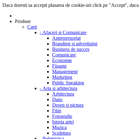
Daca doresti sa accepti plasarea de cookie-uri click pe "Accept", daca
Produse
Carti
-
Afaceri si Comunicare
Antreprenoriat
Branding si advertising
Business de succes
Comunicare
Economie
Finante
Management
Marketing
Public Speaking
-
Arta si arhitectura
Arhitectura
Dans
Desen si pictura
Film
Fotografie
Istoria artei
Muzica
Sculptura
-
Beletristica