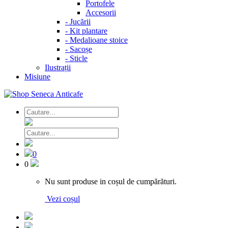
Portofele
Accesorii
-
Jucării
-
Kit plantare
-
Medalioane stoice
-
Sacoșe
-
Sticle
Ilustrații
Misiune
0
0
Nu sunt produse in coșul de cumpărături.
Vezi coșul