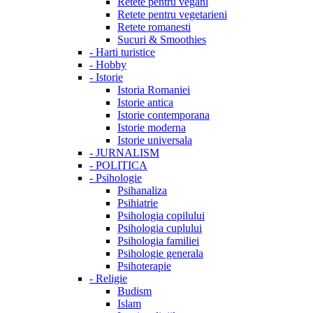
Retete pentru vegani
Retete pentru vegetarieni
Retete romanesti
Sucuri & Smoothies
-
Harti turistice
-
Hobby
-
Istorie
Istoria Romaniei
Istorie antica
Istorie contemporana
Istorie moderna
Istorie universala
-
JURNALISM
-
POLITICA
-
Psihologie
Psihanaliza
Psihiatrie
Psihologia copilului
Psihologia cuplului
Psihologia familiei
Psihologie generala
Psihoterapie
-
Religie
Budism
Islam