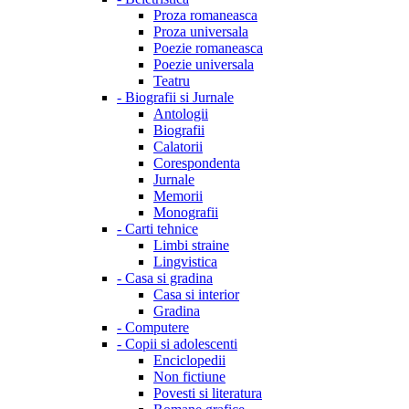
Proza romaneasca
Proza universala
Poezie romaneasca
Poezie universala
Teatru
-
Biografii si Jurnale
Antologii
Biografii
Calatorii
Corespondenta
Jurnale
Memorii
Monografii
-
Carti tehnice
Limbi straine
Lingvistica
-
Casa si gradina
Casa si interior
Gradina
-
Computere
-
Copii si adolescenti
Enciclopedii
Non fictiune
Povesti si literatura