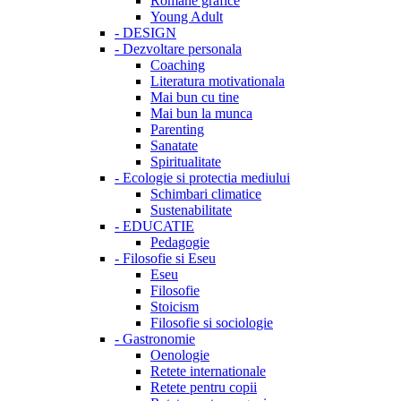
Romane grafice
Young Adult
-
DESIGN
-
Dezvoltare personala
Coaching
Literatura motivationala
Mai bun cu tine
Mai bun la munca
Parenting
Sanatate
Spiritualitate
-
Ecologie si protectia mediului
Schimbari climatice
Sustenabilitate
-
EDUCATIE
Pedagogie
-
Filosofie si Eseu
Eseu
Filosofie
Stoicism
Filosofie si sociologie
-
Gastronomie
Oenologie
Retete internationale
Retete pentru copii