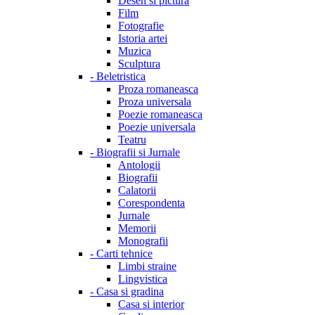
Desen si pictura
Film
Fotografie
Istoria artei
Muzica
Sculptura
-
Beletristica
Proza romaneasca
Proza universala
Poezie romaneasca
Poezie universala
Teatru
-
Biografii si Jurnale
Antologii
Biografii
Calatorii
Corespondenta
Jurnale
Memorii
Monografii
-
Carti tehnice
Limbi straine
Lingvistica
-
Casa si gradina
Casa si interior