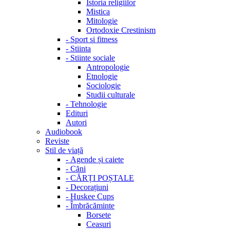
Istoria religiilor
Mistica
Mitologie
Ortodoxie Crestinism
-
Sport si fitness
-
Stiinta
-
Stiinte sociale
Antropologie
Etnologie
Sociologie
Studii culturale
-
Tehnologie
Edituri
Autori
Audiobook
Reviste
Stil de viață
-
Agende și caiete
-
Căni
-
CĂRȚI POȘTALE
-
Decorațiuni
-
Huskee Cups
-
Îmbrăcăminte
Borsete
Ceasuri